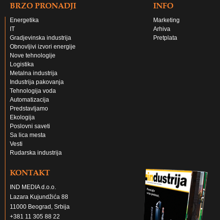
BRZO PRONADJI
INFO
Energetika
Marketing
IT
Arhiva
Gradjevinska industrija
Pretplata
Obnovljivi izvori energije
Nove tehnologije
Logistika
Metalna industrija
Industrija pakovanja
Tehnologija voda
Automatizacija
Predstavljamo
Ekologija
Poslovni saveti
Sa lica mesta
Vesti
Rudarska industrija
KONTAKT
IND MEDIA d.o.o.
Lazara Kujundžića 88
11000 Beograd, Srbija
+381 11 305 88 22