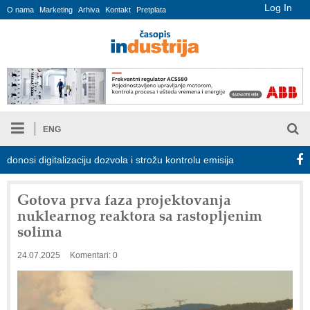
Log In
O nama
Marketing
Arhiva
Kontakt
Pretplata
ENG
i digitalizaciju dozvola i strožu kontrolu emisija
Proizvodnja iC
Gotova prva faza projektovanja
nuklearnog reaktora sa rastopljenim
solima
24.07.2025
Komentari: 0