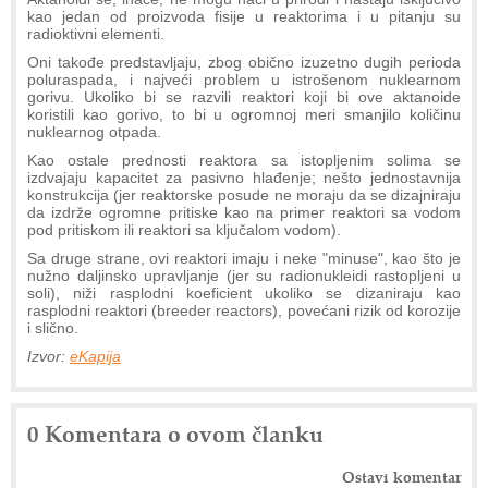
kao jedan od proizvoda fisije u reaktorima i u pitanju su
radioktivni elementi.
Oni takođe predstavljaju, zbog obično izuzetno dugih perioda
poluraspada, i najveći problem u istrošenom nuklearnom
gorivu. Ukoliko bi se razvili reaktori koji bi ove aktanoide
koristili kao gorivo, to bi u ogromnoj meri smanjilo količinu
nuklearnog otpada.
Kao ostale prednosti reaktora sa istopljenim solima se
izdvajaju kapacitet za pasivno hlađenje; nešto jednostavnija
konstrukcija (jer reaktorske posude ne moraju da se dizajniraju
da izdrže ogromne pritiske kao na primer reaktori sa vodom
pod pritiskom ili reaktori sa ključalom vodom).
Sa druge strane, ovi reaktori imaju i neke "minuse", kao što je
nužno daljinsko upravljanje (jer su radionukleidi rastopljeni u
soli), niži rasplodni koeficient ukoliko se dizaniraju kao
rasplodni reaktori (breeder reactors), povećani rizik od korozije
i slično.
Izvor:
eKapija
0 Komentara o ovom članku
Ostavi komentar