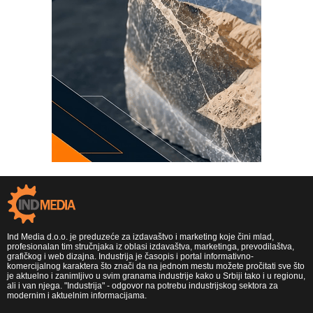
Ind Media d.o.o. je preduzeće za izdavaštvo i marketing koje čini mlad,
profesionalan tim stručnjaka iz oblasi izdavaštva, marketinga, prevodilaštva,
grafičkog i web dizajna. Industrija je časopis i portal informativno-
komercijalnog karaktera što znači da na jednom mestu možete pročitati sve što
je aktuelno i zanimljivo u svim granama industrije kako u Srbiji tako i u regionu,
ali i van njega. "Industrija" - odgovor na potrebu industrijskog sektora za
modernim i aktuelnim informacijama.