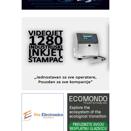
veštačkom inteligencijom
I.SAFE MOBILE revolucioniše
industrijsku automatizaciju
pionirskimmobile operator PANEL-OM
Fleksibilno stezanje i brzo
podešavanje u proizvodnji prototipova
KIP KOP – napredna rešenja za
savremene industrijske i logističke
objekte
Alba d.o.o. – 35 godina preciznosti u
metrologiji i pametnim dozirnim
rešenjima
IBeRTIM - oprema za ispitivanje
kontrole kvaliteta
STAUFF – Komponente koje
povećavaju pouzdanost hidrauličkih
sistema
YAMADA pumpe – japanska
pouzdanost u transferu fluida
Filtration Group Industrial – Napredna