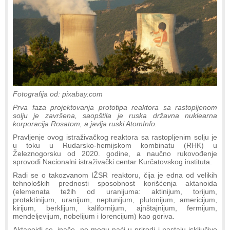
Fotografija od: pixabay.com
Prva faza projektovanja prototipa reaktora sa rastopljenom
solju je završena, saopštila je ruska državna nuklearna
korporacija Rosatom, a javlja ruski AtomInfo.
Pravljenje ovog istraživačkog reaktora sa rastopljenim solju je
u toku u Rudarsko-hemijskom kombinatu (RHK) u
Železnogorsku od 2020. godine, a naučno rukovođenje
sprovodi Nacionalni istraživački centar Kurčatovskog instituta.
Radi se o takozvanom IŽSR reaktoru, čija je edna od velikih
tehnoloških prednosti sposobnost korišćenja aktanoida
(elemenata težih od uranijuma: aktinijum, torijum,
protaktinijum, uranijum, neptunijum, plutonijum, americijum,
kirijum, berklijum, kalifornijum, ajnštajnijum, fermijum,
mendeljevijum, nobelijum i lorencijum) kao goriva.
Aktanoidi se, inače, ne mogu naći u prirodi i nastaju isključivo