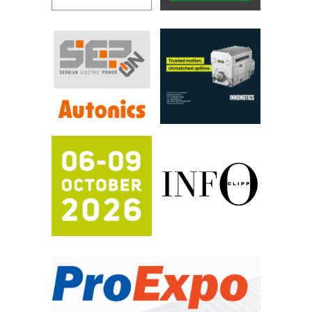
rešenja za filtraciju u hidrauličkim i
procesnim sistemima
RILINEX kompanije Rittal
FANUC: Najbolje za vašu pametnu
automatizaciju
Efikasno upravljanje energijom
Automatizacija pakovanja · Display
(Shelf-Ready) omotnice
Potpuna efikasnost bez složenih
sistema
Trajna oznaka kao dugoročna korist
Bezbednost na prvom mestu!
IB BLUMENAUER - više od 40 godina
poverenja u industriji
RMQ-TITAN ADVANCED INDICATOR
– Pametna signalizacija za efikasnije
upravljanje mašinama
Sigurnije ispitivanje transformatora u