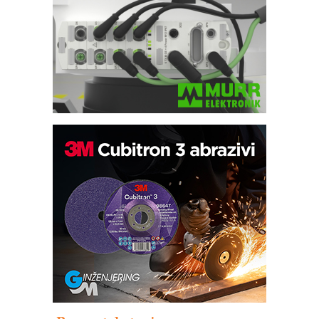
Bezbednost na prvom mestu!
IB BLUMENAUER - više od 40 godina
poverenja u industriji
RMQ-TITAN ADVANCED INDICATOR
– Pametna signalizacija za efikasnije
upravljanje mašinama
Sigurnije ispitivanje transformatora u
solarnim elektranama i vetroparkovima
Pranje točkova na gradilištu- standard
modernog i odgovornog građenja
Proizvodnja iC7 Hybrid 1500 VDC