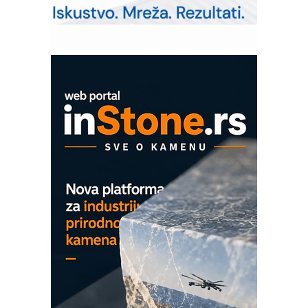
solarnim elektranama i vetroparkovima
Pranje točkova na gradilištu- standard
modernog i odgovornog građenja
Proizvodnja iC7 Hybrid 1500 VDC
mrežnog pretvarača sa tečnim
hlađenjem
COMBYPACK
EVOKS Maintenance Management
ROSA i SCHUNK podižu proizvodnju
na viši nivo
Detekcija različitih oblika