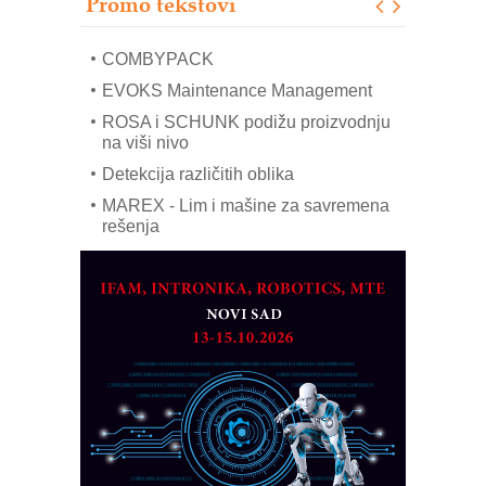
Promo tekstovi
mrežnog pretvarača sa tečnim
hlađenjem
COMBYPACK
EVOKS Maintenance Management
ROSA i SCHUNK podižu proizvodnju
na viši nivo
Detekcija različitih oblika
MAREX - Lim i mašine za savremena
rešenja
Marcom-plast d.o.o.- vaš pouzdan
partner
CTO - Prilagodite svoju toplinsku
obradu!
Razvoj asortimanskog pravca MINI-
PLC AKYTEC
AUKOM: Svetski standard metrologije
dostupan u Srbiji
MOTOMAN – NEXT-Robotika vođena