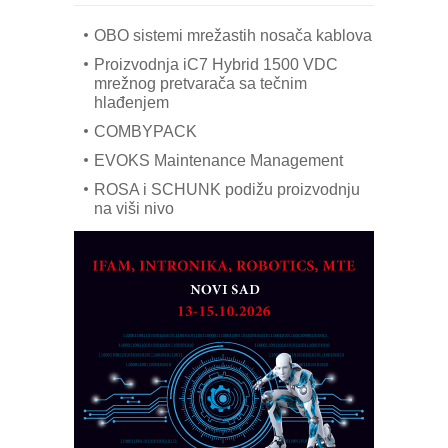
era CNC merenja
OBO sistemi mrežastih nosača kablova
Proizvodnja iC7 Hybrid 1500 VDC
mrežnog pretvarača sa tečnim
hlađenjem
COMBYPACK
EVOKS Maintenance Management
ROSA i SCHUNK podižu proizvodnju
na viši nivo
Detekcija različitih oblika
MAREX - Lim i mašine za savremena
rešenja
Marcom-plast d.o.o.- vaš pouzdan
partner
CTO - Prilagodite svoju toplinsku
obradu!
Razvoj asortimanskog pravca MINI-
PLC AKYTEC