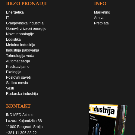
BRZO PRONADJI
INFO
Energetika
Marketing
IT
Arhiva
Gradjevinska industrija
Pretplata
Obnovljivi izvori energije
Nove tehnologije
Logistika
Metalna industrija
Industrija pakovanja
Tehnologija voda
Automatizacija
Predstavljamo
Ekologija
Poslovni saveti
Sa lica mesta
Vesti
Rudarska industrija
KONTAKT
IND MEDIA d.o.o.
Lazara Kujundžića 88
11000 Beograd, Srbija
+381 11 305 88 22