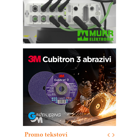
Potpuna efikasnost bez složenih
sistema
Trajna oznaka kao dugoročna korist
Bezbednost na prvom mestu!
IB BLUMENAUER - više od 40 godina
poverenja u industriji
RMQ-TITAN ADVANCED INDICATOR
– Pametna signalizacija za efikasnije
upravljanje mašinama
Promo tekstovi
Mitutoyo Crysta-Apex V PLUS: Nova