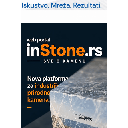
– Pametna signalizacija za efikasnije
upravljanje mašinama
Mitutoyo Crysta-Apex V PLUS: Nova
era CNC merenja
OBO sistemi mrežastih nosača kablova
Proizvodnja iC7 Hybrid 1500 VDC
mrežnog pretvarača sa tečnim
hlađenjem
COMBYPACK
EVOKS Maintenance Management