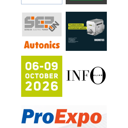
YAMADA pumpe – japanska
pouzdanost u transferu fluida
Filtration Group Industrial – Napredna
rešenja za filtraciju u hidrauličkim i
procesnim sistemima
RILINEX kompanije Rittal
FANUC: Najbolje za vašu pametnu
automatizaciju
Efikasno upravljanje energijom
Automatizacija pakovanja · Display
(Shelf-Ready) omotnice
Potpuna efikasnost bez složenih
sistema
Trajna oznaka kao dugoročna korist
Bezbednost na prvom mestu!
IB BLUMENAUER - više od 40 godina
poverenja u industriji
RMQ-TITAN ADVANCED INDICATOR