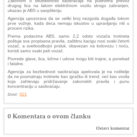
Zakonom o bezbednosti saobraćaja na putevima prevoz
drugog lica na lakom električnom vozilu strogo zabranjen,
ukazao je ABS u saopštenju.
Agencija upozorava da se veliki broj nezgoda događa tokom
prve vožnje, kada deca nemaju iskustvo u upravljanju niti u
proceni rizika.
Prema podacima ABS, samo 2,2 odsto vozača trotineta
poštuje sva propisana pravila, zaštitnu kacigu nosi svaki četvrti
vozač, a svetloodbojni prsluk, obavezan na kolovozu i noću,
koristi samo svaki peti vozač.
Povrede glave, lica, kičme i udova mogu biti trajne, a ponekad
i fatalne.
Agencija za bezbednost saobraćaja apelovala je na roditelje
da ne posmatraju trotinete kao igračku ili trend, već kao vozila
koja zahtevaju pridržavanje zakonskih pravila i punu
koncentraciju u saobraćaju.
Izvor:
021
0 Komentara o ovom članku
Ostavi komentar