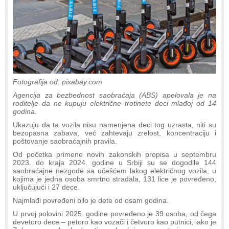
Fotografija od: pixabay.com
Agencija za bezbednost saobraćaja (ABS) apelovala je na
roditelje da ne kupuju električne trotinete deci mlađoj od 14
godina.
Ukazuju da ta vozila nisu namenjena deci tog uzrasta, niti su
bezopasna zabava, već zahtevaju zrelost, koncentraciju i
poštovanje saobraćajnih pravila.
Od početka primene novih zakonskih propisa u septembru
2023. do kraja 2024. godine u Srbiji su se dogodile 144
saobraćajne nezgode sa učešćem lakog električnog vozila, u
kojima je jedna osoba smrtno stradala, 131 lice je povređeno,
uključujući i 27 dece.
Najmlađi povređeni bilo je dete od osam godina.
U prvoj polovini 2025. godine povređeno je 39 osoba, od čega
devetoro dece – petoro kao vozači i četvoro kao putnici, iako je