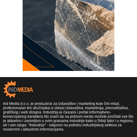
Ind Media d.o.o. je preduzeće za izdavaštvo i marketing koje čini mlad,
profesionalan tim stručnjaka iz oblasi izdavaštva, marketinga, prevodilaštva,
grafičkog i web dizajna. Industrija je časopis i portal informativno-
komercijalnog karaktera što znači da na jednom mestu možete pročitati sve što
je aktuelno i zanimljivo u svim granama industrije kako u Srbiji tako i u regionu,
ali i van njega. "Industrija" - odgovor na potrebu industrijskog sektora za
modernim i aktuelnim informacijama.