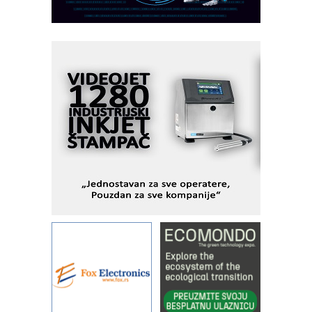
AUKOM: Svetski standard metrologije
dostupan u Srbiji
MOTOMAN – NEXT-Robotika vođena
veštačkom inteligencijom
I.SAFE MOBILE revolucioniše
industrijsku automatizaciju
pionirskimmobile operator PANEL-OM
Fleksibilno stezanje i brzo
podešavanje u proizvodnji prototipova
KIP KOP – napredna rešenja za
savremene industrijske i logističke
objekte
Alba d.o.o. – 35 godina preciznosti u
metrologiji i pametnim dozirnim
rešenjima
IBeRTIM - oprema za ispitivanje
kontrole kvaliteta
STAUFF – Komponente koje
povećavaju pouzdanost hidrauličkih
sistema