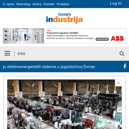
Log In
O nama
Marketing
Arhiva
Kontakt
Pretplata
ENG
elektroenergetskih sistema u jugoistočnoj Evropi
COMBYPACK
0