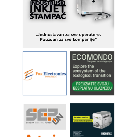
Alba d.o.o. – 35 godina preciznosti u
metrologiji i pametnim dozirnim
rešenjima
IBeRTIM - oprema za ispitivanje
kontrole kvaliteta
STAUFF – Komponente koje
povećavaju pouzdanost hidrauličkih
sistema
YAMADA pumpe – japanska
pouzdanost u transferu fluida
Filtration Group Industrial – Napredna
rešenja za filtraciju u hidrauličkim i
procesnim sistemima
Art Utopia Studio – vizuelne priče
industrije i biznisa
RILINEX kompanije Rittal
FANUC: Najbolje za vašu pametnu
automatizaciju
Efikasno upravljanje energijom