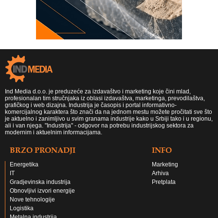
Ind Media d.o.o. je preduzeće za izdavaštvo i marketing koje čini mlad,
profesionalan tim stručnjaka iz oblasi izdavaštva, marketinga, prevodilaštva,
grafičkog i web dizajna. Industrija je časopis i portal informativno-
komercijalnog karaktera što znači da na jednom mestu možete pročitati sve što
je aktuelno i zanimljivo u svim granama industrije kako u Srbiji tako i u regionu,
ali i van njega. "Industrija" - odgovor na potrebu industrijskog sektora za
modernim i aktuelnim informacijama.
BRZO PRONADJI
INFO
Energetika
Marketing
IT
Arhiva
Gradjevinska industrija
Pretplata
Obnovljivi izvori energije
Nove tehnologije
Logistika
Metalna industrija