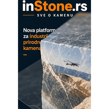
ROSA i SCHUNK podižu proizvodnju
na viši nivo
Detekcija različitih oblika
MAREX - Lim i mašine za savremena
rešenja