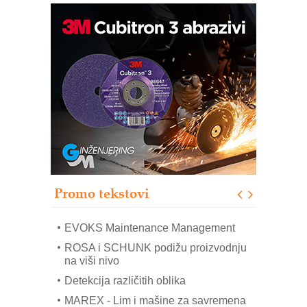
Trajna oznaka kao dugoročna korist
Bezbednost na prvom mestu!
IB BLUMENAUER - više od 40 godina
poverenja u industriji
RMQ-TITAN ADVANCED INDICATOR
– Pametna signalizacija za efikasnije
upravljanje mašinama
Sigurnije ispitivanje transformatora u
solarnim elektranama i vetroparkovima
Promo tekstovi
COMBYPACK
EVOKS Maintenance Management
ROSA i SCHUNK podižu proizvodnju
na viši nivo
Detekcija različitih oblika
MAREX - Lim i mašine za savremena