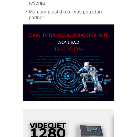
rešenja
Marcom-plast d.o.o.- vaš pouzdan
partner
CTO - Prilagodite svoju toplinsku
obradu!
Razvoj asortimanskog pravca MINI-
PLC AKYTEC
AUKOM: Svetski standard metrologije
dostupan u Srbiji
MOTOMAN – NEXT-Robotika vođena
veštačkom inteligencijom
I.SAFE MOBILE revolucioniše
industrijsku automatizaciju
pionirskimmobile operator PANEL-OM
Fleksibilno stezanje i brzo
podešavanje u proizvodnji prototipova
KIP KOP – napredna rešenja za
savremene industrijske i logističke
objekte