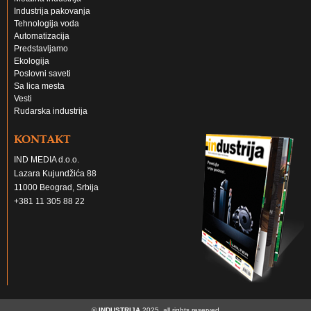
Industrija pakovanja
Tehnologija voda
Automatizacija
Predstavljamo
Ekologija
Poslovni saveti
Sa lica mesta
Vesti
Rudarska industrija
KONTAKT
IND MEDIA d.o.o.
Lazara Kujundžića 88
11000 Beograd, Srbija
+381 11 305 88 22
©
INDUSTRIJA
2025, all rights reserved