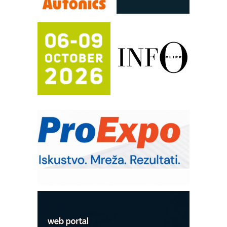
Automatizacija pakovanja · Display
(Shelf-Ready) omotnice
Proizvodnja iC7 Hybrid 1500 VDC
mrežnog pretvarača sa tečnim
hlađenjem
Potpuna efikasnost bez složenih
sistema
Trajna oznaka kao dugoročna korist
Bezbednost na prvom mestu!
IB BLUMENAUER - više od 40 godina
poverenja u industriji
RMQ-TITAN ADVANCED INDICATOR
– Pametna signalizacija za efikasnije
upravljanje mašinama
Sigurnije ispitivanje transformatora u
solarnim elektranama i vetroparkovima
COMBYPACK
EVOKS Maintenance Management