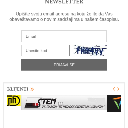
NEWSLETTER
Upišite svoju email adresu na koju želite da Vas
Bečki startap festival „ViennaUP 2025“
obaveštavamo o novim sadržajima u našem časopisu.
01.04.2025
Automatika ključna komponenta
recepta za uspešnu industriju
22.01.2025
Uskoro mobilne prodavnice u selima
Srbije
19.12.2024
KLIJENTI
KNJIGA – TOYOTA NAČIN
05.12.2024
RISE - Besplatan program za razvoj