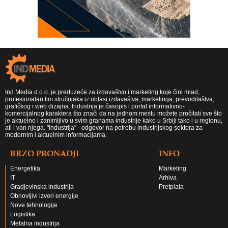
Ind Media d.o.o. je preduzeće za izdavaštvo i marketing koje čini mlad,
profesionalan tim stručnjaka iz oblasi izdavaštva, marketinga, prevodilaštva,
grafičkog i web dizajna. Industrija je časopis i portal informativno-
komercijalnog karaktera što znači da na jednom mestu možete pročitati sve što
je aktuelno i zanimljivo u svim granama industrije kako u Srbiji tako i u regionu,
ali i van njega. "Industrija" - odgovor na potrebu industrijskog sektora za
modernim i aktuelnim informacijama.
BRZO PRONADJI
INFO
Energetika
Marketing
IT
Arhiva
Gradjevinska industrija
Pretplata
Obnovljivi izvori energije
Nove tehnologije
Logistika