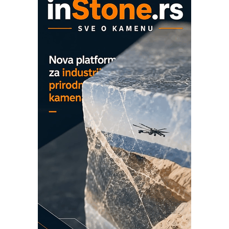
ROSA i SCHUNK podižu proizvodnju
na viši nivo
Detekcija različitih oblika