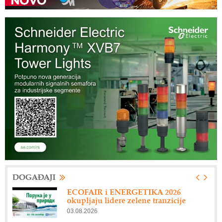
industrije
11.06.2026
Beograd ponovo domaćin sajma Wine
Vision by Open Balkan 2026
10.06.2026
Startup Battlefield 200: Rok za prijave
ističe sutra
26.05.2026
U susret 15. Savetovanju o
elektrodistributivnim mrežama –
CIRED Srbija
06.08.2026
DOGAĐAJI
ECOFAIR i ENERGETIKA 2026
okupljaju lidere zelene tranzicije
03.08.2026