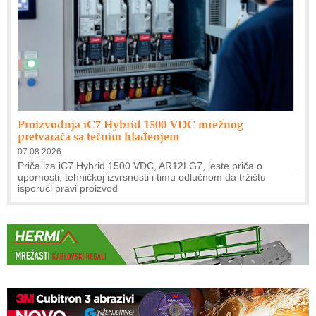
Proizvodnja iC7 Hybrid 1500 VDC mrežnog
Min
pretvarača sa tečnim hlađenjem
07.0
07.08.2026
Pov
jav
nja
Priča iza iC7 Hybrid 1500 VDC, AR12LG7, jeste priča o
upornosti, tehničkoj izvrsnosti i timu odlučnom da tržištu
isporuči pravi proizvod
Zagreb okuplja stručnjake drvne