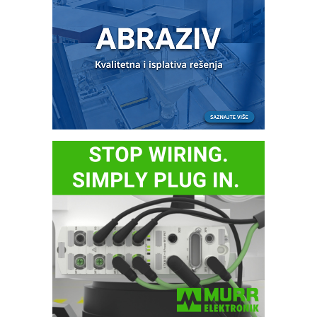
Danfoss preuzima tehnologiju i tim za
konvertor sa naponom od 1500 VDC
kako bi proširio portfolio
elektrifikacije
27.03.2024
Prvih 20. godina poslovanja kompanije
ABB u Srbiji
21.03.2024
Do ID Otvorenog Balkana i odobrenja
za slobodan pristup tržištu rada preko
portala eUprave
04.03.2024
Vremeplov - Istorija računara
11.01.2024