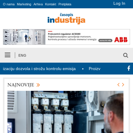
Log In
O nama
Marketing
Arhiva
Kontakt
Pretplata
ENG
ozvola i strožu kontrolu emisija
Proizvodnja iC7 Hybrid 1500 VD
NAJNOVIJE