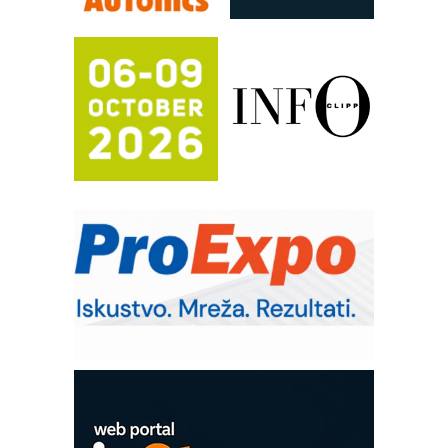
Potpuna efikasnost bez složenih
sistema
Trajna oznaka kao dugoročna korist
Bezbednost na prvom mestu!
IB BLUMENAUER - više od 40 godina
poverenja u industriji
RMQ-TITAN ADVANCED INDICATOR
– Pametna signalizacija za efikasnije
upravljanje mašinama
Sigurnije ispitivanje transformatora u
solarnim elektranama i vetroparkovima
Pranje točkova na gradilištu- standard
modernog i odgovornog građenja
Proizvodnja iC7 Hybrid 1500 VDC
mrežnog pretvarača sa tečnim
hlađenjem
COMBYPACK
EVOKS Maintenance Management