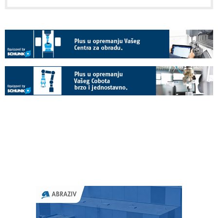
socijalnog preduzetništva
09.09.2024
ENGEL proširio svoj tehnički centar sa
jednom od najvećih mašina za
brizganje
05.07.2024
Schneider Electric proglašen
najodrživijom kompanijom na svetu
od strane časopisa Time i portala
Statista
04.07.2024
Siguran i pouzdan transport opasne
robe s cargo-partnerom
04.07.2024
Reciklaža laser toner kaseta
27.06.2024