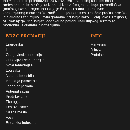
Ind Media d.o.o. je preduzeće za izdavaštvo i marketing koje čini mlad,
profesionalan tim stručnjaka iz oblasi izdavaštva, marketinga, prevodilaštva,
grafičkog i web dizajna. Industrija je časopis i portal informativno-
komercijalnog karaktera što znači da na jednom mestu možete pročitati sve što
je aktuelno i zanimljivo u svim granama industrije kako u Srbiji tako i u regionu,
ali i van njega. "Industrija" - odgovor na potrebu industrijskog sektora za
modernim i aktuelnim informacijama.
BRZO PRONADJI
INFO
Energetika
Marketing
IT
Arhiva
Gradjevinska industrija
Pretplata
Obnovljivi izvori energije
Nove tehnologije
Logistika
Metalna industrija
Industrija pakovanja
Tehnologija voda
Automatizacija
Predstavljamo
Ekologija
Poslovni saveti
Sa lica mesta
Vesti
Rudarska industrija