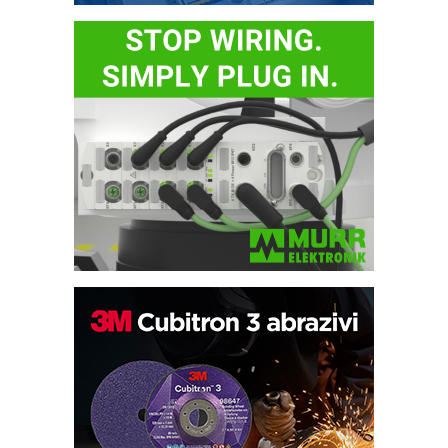
Bezbednost na prvom mestu!
IB BLUMENAUER - više od 40 godina
poverenja u industriji
RMQ-TITAN ADVANCED INDICATOR
– Pametna signalizacija za efikasnije
upravljanje mašinama