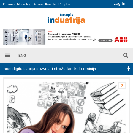
Log In
O nama
Marketing
Arhiva
Kontakt
Pretplata
ENG
talizaciju dozvola i strožu kontrolu emisija
Proizvodnja iC7 Hyb
2