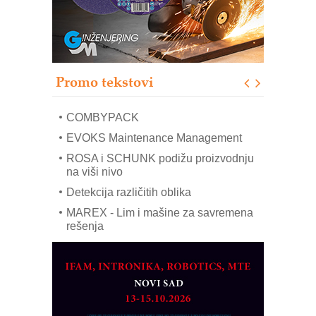
Sigurnije ispitivanje transformatora u
solarnim elektranama i vetroparkovima
Pranje točkova na gradilištu- standard
modernog i odgovornog građenja
Proizvodnja iC7 Hybrid 1500 VDC
Promo tekstovi
mrežnog pretvarača sa tečnim
hlađenjem
COMBYPACK
EVOKS Maintenance Management
ROSA i SCHUNK podižu proizvodnju
na viši nivo
Detekcija različitih oblika
MAREX - Lim i mašine za savremena
rešenja
Marcom-plast d.o.o.- vaš pouzdan
partner
CTO - Prilagodite svoju toplinsku
obradu!
Razvoj asortimanskog pravca MINI-