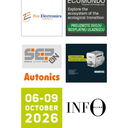
povećavaju pouzdanost hidrauličkih
sistema
YAMADA pumpe – japanska
pouzdanost u transferu fluida
Filtration Group Industrial – Napredna
rešenja za filtraciju u hidrauličkim i
procesnim sistemima
RILINEX kompanije Rittal
FANUC: Najbolje za vašu pametnu
automatizaciju
Efikasno upravljanje energijom
Automatizacija pakovanja · Display
(Shelf-Ready) omotnice
Potpuna efikasnost bez složenih
sistema
Trajna oznaka kao dugoročna korist
Bezbednost na prvom mestu!
IB BLUMENAUER - više od 40 godina