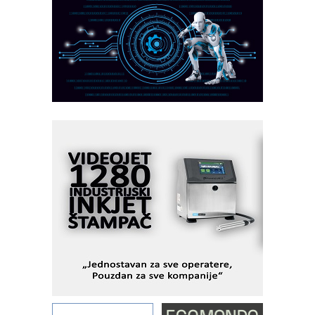
PLC AKYTEC
AUKOM: Svetski standard metrologije
dostupan u Srbiji
MOTOMAN – NEXT-Robotika vođena
veštačkom inteligencijom
I.SAFE MOBILE revolucioniše
industrijsku automatizaciju
pionirskimmobile operator PANEL-OM
Fleksibilno stezanje i brzo
podešavanje u proizvodnji prototipova
KIP KOP – napredna rešenja za
savremene industrijske i logističke
objekte
Alba d.o.o. – 35 godina preciznosti u
metrologiji i pametnim dozirnim
rešenjima
IBeRTIM - oprema za ispitivanje
kontrole kvaliteta
STAUFF – Komponente koje