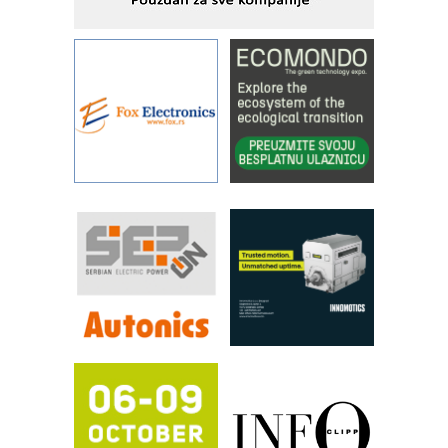
Alba d.o.o. – 35 godina preciznosti u
metrologiji i pametnim dozirnim
rešenjima
IBeRTIM - oprema za ispitivanje
kontrole kvaliteta
STAUFF – Komponente koje
povećavaju pouzdanost hidrauličkih
sistema
YAMADA pumpe – japanska
pouzdanost u transferu fluida
Filtration Group Industrial – Napredna
rešenja za filtraciju u hidrauličkim i
procesnim sistemima
RILINEX kompanije Rittal
FANUC: Najbolje za vašu pametnu
automatizaciju
Efikasno upravljanje energijom
Automatizacija pakovanja · Display
(Shelf-Ready) omotnice