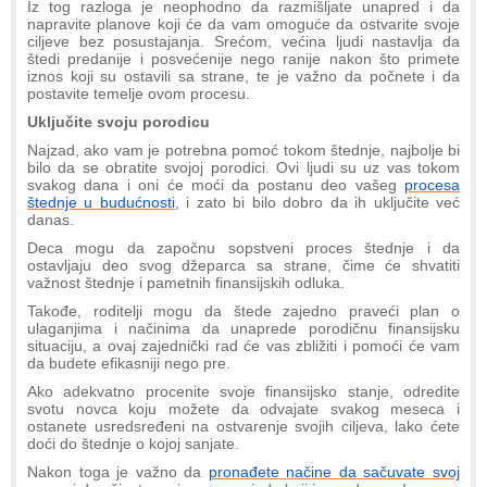
Iz tog razloga je neophodno da razmišljate unapred i da
napravite planove koji će da vam omoguće da ostvarite svoje
ciljeve bez posustajanja. Srećom, većina ljudi nastavlja da
štedi predanije i posvećenije nego ranije nakon što primete
iznos koji su ostavili sa strane, te je važno da počnete i da
postavite temelje ovom procesu.
Uključite svoju porodicu
Najzad, ako vam je potrebna pomoć tokom štednje, najbolje bi
bilo da se obratite svojoj porodici. Ovi ljudi su uz vas tokom
svakog dana i oni će moći da postanu deo vašeg
procesa
štednje u budućnosti
, i zato bi bilo dobro da ih uključite već
danas.
Deca mogu da započnu sopstveni proces štednje i da
ostavljaju deo svog džeparca sa strane, čime će shvatiti
važnost štednje i pametnih finansijskih odluka.
Takođe, roditelji mogu da štede zajedno praveći plan o
ulaganjima i načinima da unaprede porodičnu finansijsku
situaciju, a ovaj zajednički rad će vas zbližiti i pomoći će vam
da budete efikasniji nego pre.
Ako adekvatno procenite svoje finansijsko stanje, odredite
svotu novca koju možete da odvajate svakog meseca i
ostanete usredsređeni na ostvarenje svojih ciljeva, lako ćete
doći do štednje o kojoj sanjate.
Nakon toga je važno da
pronađete načine da sačuvate svoj