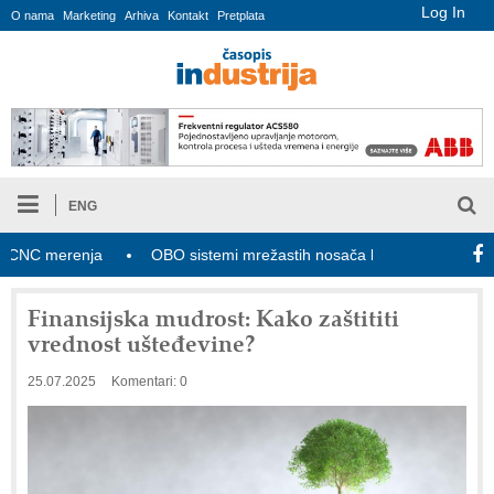
Log In
O nama
Marketing
Arhiva
Kontakt
Pretplata
ENG
C merenja
OBO sistemi mrežastih nosača kablova
Novi zak
Finansijska mudrost: Kako zaštititi
vrednost ušteđevine?
25.07.2025
Komentari: 0