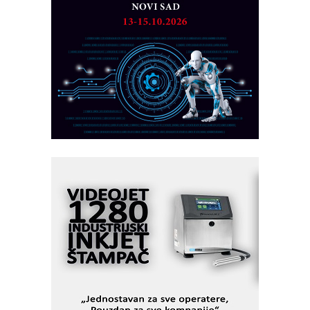
rešenja
Marcom-plast d.o.o.- vaš pouzdan
partner
CTO - Prilagodite svoju toplinsku
obradu!
Razvoj asortimanskog pravca MINI-
PLC AKYTEC
AUKOM: Svetski standard metrologije
dostupan u Srbiji
MOTOMAN – NEXT-Robotika vođena
veštačkom inteligencijom
I.SAFE MOBILE revolucioniše
industrijsku automatizaciju
pionirskimmobile operator PANEL-OM
Fleksibilno stezanje i brzo
podešavanje u proizvodnji prototipova
KIP KOP – napredna rešenja za
savremene industrijske i logističke
objekte