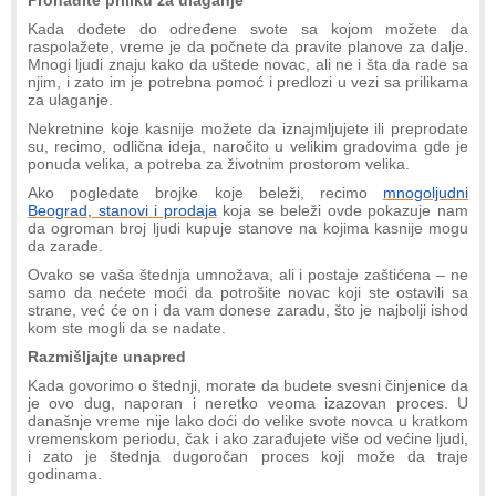
Kada dođete do određene svote sa kojom možete da
raspolažete, vreme je da počnete da pravite planove za dalje.
Mnogi ljudi znaju kako da uštede novac, ali ne i šta da rade sa
njim, i zato im je potrebna pomoć i predlozi u vezi sa prilikama
za ulaganje.
Nekretnine koje kasnije možete da iznajmljujete ili preprodate
su, recimo, odlična ideja, naročito u velikim gradovima gde je
ponuda velika, a potreba za životnim prostorom velika.
Ako pogledate brojke koje beleži, recimo
mnogoljudni
Beograd, stanovi i prodaja
koja se beleži ovde pokazuje nam
da ogroman broj ljudi kupuje stanove na kojima kasnije mogu
da zarade.
Ovako se vaša štednja umnožava, ali i postaje zaštićena – ne
samo da nećete moći da potrošite novac koji ste ostavili sa
strane, već će on i da vam donese zaradu, što je najbolji ishod
kom ste mogli da se nadate.
Razmišljajte unapred
Kada govorimo o štednji, morate da budete svesni činjenice da
je ovo dug, naporan i neretko veoma izazovan proces. U
današnje vreme nije lako doći do velike svote novca u kratkom
vremenskom periodu, čak i ako zarađujete više od većine ljudi,
i zato je štednja dugoročan proces koji može da traje
godinama.