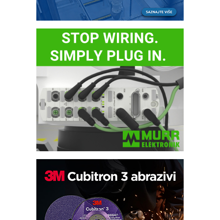
Potpuna efikasnost bez složenih
sistema
Trajna oznaka kao dugoročna korist