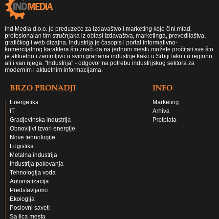
Ind Media d.o.o. je preduzeće za izdavaštvo i marketing koje čini mlad,
profesionalan tim stručnjaka iz oblasi izdavaštva, marketinga, prevodilaštva,
grafičkog i web dizajna. Industrija je časopis i portal informativno-
komercijalnog karaktera što znači da na jednom mestu možete pročitati sve što
je aktuelno i zanimljivo u svim granama industrije kako u Srbiji tako i u regionu,
ali i van njega. "Industrija" - odgovor na potrebu industrijskog sektora za
modernim i aktuelnim informacijama.
BRZO PRONADJI
INFO
Energetika
Marketing
IT
Arhiva
Gradjevinska industrija
Pretplata
Obnovljivi izvori energije
Nove tehnologije
Logistika
Metalna industrija
Industrija pakovanja
Tehnologija voda
Automatizacija
Predstavljamo
Ekologija
Poslovni saveti
Sa lica mesta