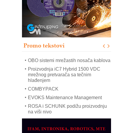
Bezbednost na prvom mestu!
IB BLUMENAUER - više od 40 godina
poverenja u industriji
RMQ-TITAN ADVANCED INDICATOR
– Pametna signalizacija za efikasnije
upravljanje mašinama
Promo tekstovi
Mitutoyo Crysta-Apex V PLUS: Nova
era CNC merenja
OBO sistemi mrežastih nosača kablova
Proizvodnja iC7 Hybrid 1500 VDC
mrežnog pretvarača sa tečnim
hlađenjem
COMBYPACK
EVOKS Maintenance Management
ROSA i SCHUNK podižu proizvodnju
na viši nivo
Detekcija različitih oblika
MAREX - Lim i mašine za savremena