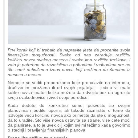
Prvi korak koji bi trebalo da napravite jeste da procenite svoje
finansijske mogućnosti. Svako od nas zarađuje različitu
količinu novca svakog meseca i svako ima različite troškove, i
zato je potrebno da razmislimo o prihodima i rashodima pre no
što sami definišemo iznos novca koji možemo da štedimo iz
meseca u mesec.
Nemojte se voditi preporukama koje pronalazite na internetu,
društvenim mrežama ili od svojih prijatelja – jedino vi znate
koliko novca imate i koliko možete da odvojite bez da ugrozite
svoju svakodnevicu i život svoje porodice.
Kada dođete do konkretne sume, posvetite se svojim
planovima i budite uporni, ali takođe razmislite o tome da
izdvojite veću količinu novca ako primetite da ste u mogućnosti
da to uradite. Što više novca ostavite sa strane, više ćete moći
da planirate, a to je uvek cilj kojim svi mi težimo kada govorimo
o štednji i pravljenju finansijskih planova.
Pronađite priliku za ulaganje