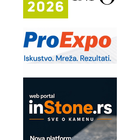
Potpuna efikasnost bez složenih
sistema
Trajna oznaka kao dugoročna korist
Bezbednost na prvom mestu!
IB BLUMENAUER - više od 40 godina
poverenja u industriji
RMQ-TITAN ADVANCED INDICATOR
– Pametna signalizacija za efikasnije
upravljanje mašinama
Mitutoyo Crysta-Apex V PLUS: Nova
era CNC merenja
OBO sistemi mrežastih nosača kablova
Proizvodnja iC7 Hybrid 1500 VDC
mrežnog pretvarača sa tečnim
hlađenjem
COMBYPACK
EVOKS Maintenance Management