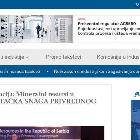
O
i industije
Promo tekstovi
Kompanije u indust
ablova
Novi zakon o industrijskom zagađivanju donosi digitalizacij
ija: Mineralni resursi u
OKRETAČKA SNAGA PRIVREDNOG