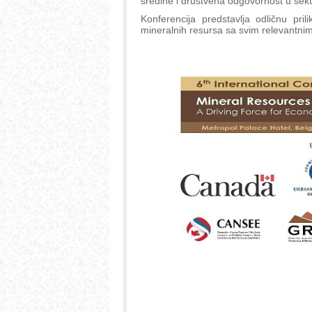
sredine i društvena odgovornost u sek
Konferencija predstavlja odličnu pril
mineralnih resursa sa svim relevantnim