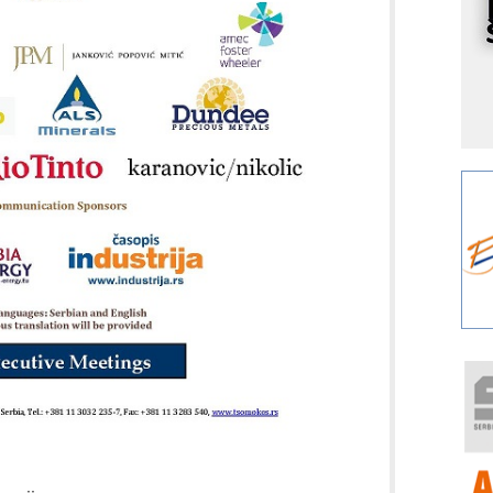
s
o
A
m
r
I
k
S
p
s
Y
p
F
r
p
R
F
a
E