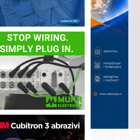
otpuna efikasnost bez složenih