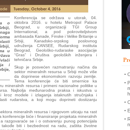
s
T
Konferencija se održava u utorak, 04.
B
oktobra 2016. u hotelu Metropol Palace
ja o
Beograd, u organizaciji TGI Group
I
biji,
International, a pod pokroviteljstvom
naga
p
ambasada Kanade, Finske i Velike Britanije u
forma
Srbiji, Kanadsko-srpskog poslovnog
lasti
udruženja CANSEE, Rudarskog instituta
biji,
–
Beograd, Geološko-rudaraske asocijacije
ima u
u
“Gras” i Društva geoloških inženjera i
ržava
Pr
tehničara Srbije.
vlači
M
ja i
e
Skup je posvećen razmatranju načina da
bije,
sektor mineralnih resursa u Srbiji može više
O
da doprinese ekonomskom razvoju zemlje.
Tema konferencije će biti smernice ka
P
ru mineralnih resursa i primeni nacionalne politike u
m
esursa. Najbolja međunarodna praksa i iskustva u
h
i kroz modele i izlaganja istaknutih stručnjaka i
asti rudarstva, a koji mogu doprineti dostizanju
E
ektora mineralnih resursa i njegovom uticaju na rast
konferencije biće i finansiranje projekata mineralnih
R
, a razgovaraće se i o ostvarenju punog potencijala
n
takođe biti i bezbednost na radu, zaštita životne