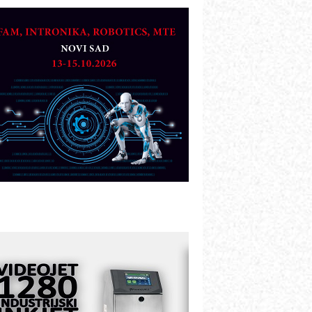
etekcija različitih oblika
AREX - Lim i mašine za savremena
ešenja
arcom-plast d.o.o.- vaš pouzdan
artner
TO - Prilagodite svoju toplinsku
bradu!
azvoj asortimanskog pravca MINI-
PLC AKYTEC
UKOM: Svetski standard metrologije
ostupan u Srbiji
OTOMAN – NEXT-Robotika vođena
eštačkom inteligencijom
.SAFE MOBILE revolucioniše
ndustrijsku automatizaciju
ionirskimmobile operator PANEL-OM
leksibilno stezanje i brzo
odešavanje u proizvodnji prototipova
IP KOP – napredna rešenja za