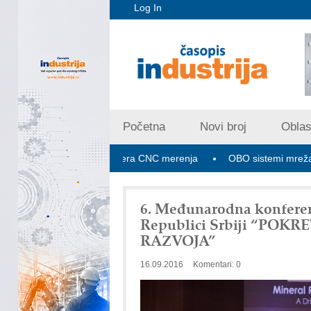
Log In
Početna
Novi broj
Oblast
V PLUS: Nova era CNC merenja
OBO sistemi mrežastih nosača k
6. Međunarodna konferenc
Republici Srbiji “P
RAZVOJA”
16.09.2016
Komentari: 0