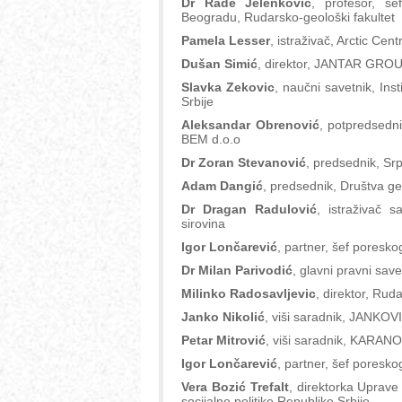
Dr Rade Jelenković
, profesor, š
Beogradu, Rudarsko-geološki fakultet
Pamela Lesser
, istraživač, Arctic Cen
Dušan Simić
, direktor, JANTAR GRO
Slavka Zekovic
, naučni savetnik, Inst
Srbije
Aleksandar Obrenović
, potpredsedn
BEM d.o.o
Dr Zoran Stevanović
, predsednik, Sr
Adam Dangić
, predsednik, Društva ge
Dr Dragan Radulović
, istraživač s
sirovina
Igor Lončarević
, partner, šef poresk
Dr Milan Parivodić
, glavni pravni sa
Milinko Radosavljevic
, direktor, Ruda
Janko Nikolić
, viši saradnik, JAN
Petar Mitrović
, viši saradnik, KAR
Igor Lončarević
, partner, šef poresk
Vera Bozić Trefalt
, direktorka Uprave
socijalne politike Republike Srbije