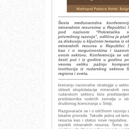
Šesta međunarodna konferenci
mineralnim resursima u Republici Sr
pod nazivom “Pokretačka s
privrednog razvoja”, odlična je plat
za diskusiju o ključnim temama iz ob
mineralnih resursa u Republici Sr
kao i o mogućnostima i izazov
ovom sektoru. Konferencija se od
šesti put i iz godine u godinu pri
veoma veliku pažnju kompani
institucija iz rudarskog sektora Sr
regiona i sveta.
kreiranju nacionalne strategije u sekto
oblasti eksplolatacije mineralnih r
rudarskom sektoru biće predstavljen
predstavnika vodećih zemalja u obl
društvnog licenciranja u Srbiji.
Razgovaraće se i o održivom razvoju s
lokalne privrede. Takođe jedna od tema 
resursa kao i status nove regulative
srpskih mineralnih resursa. Tema će 