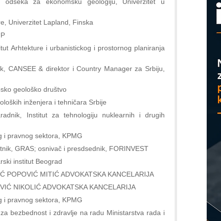
ef odseka za ekonomsku geologiju, Univerzitet u
E
tre, Univerzitet Lapland, Finska
UP
itut Arhtekture i urbanistickog i prostornog planiranja
ik, CANSEE & direktor i Country Manager za Srbiju,
psko geološko društvo
oloških inženjera i tehničara Srbije
aradnik, Institut za tehnologiju nuklearnih i drugih
og i pravnog sektora, KPMG
vetnik, GRAS; osnivač i presdsednik, FORINVEST
rski institut Beograd
KOVIĆ POPOVIĆ MITIĆ ADVOKATSKA KANCELARIJA
ANOVIĆ NIKOLIĆ ADVOKATSKA KANCELARIJA
og i pravnog sektora, KPMG
 za bezbednost i zdravlje na radu Ministarstva rada i