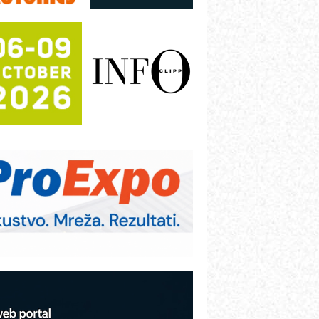
utomatizacija pakovanja · Display
Shelf-Ready) omotnice
otpuna efikasnost bez složenih
istema
rajna oznaka kao dugoročna korist
ezbednost na prvom mestu!
B BLUMENAUER - više od 40 godina
overenja u industriji
RMQ-TITAN ADVANCED INDICATOR
 Pametna signalizacija za efikasnije
pravljanje mašinama
itutoyo Crysta-Apex V PLUS: Nova
ra CNC merenja
BO sistemi mrežastih nosača kablova
roizvodnja iC7 Hybrid 1500 VDC
režnog pretvarača sa tečnim
lađenjem
COMBYPACK