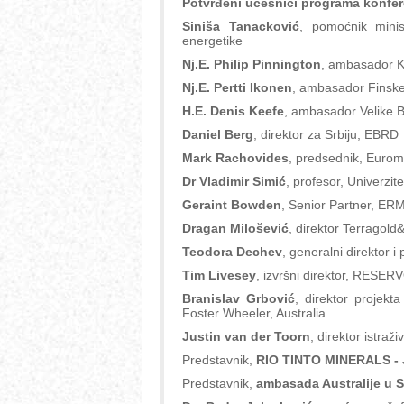
Potvrđeni učesnici programa konfer
Siniša Tanacković
, pomoćnik minis
energetike
Nj.E. Philip Pinnington
, ambasador K
Nj.E. Pertti Ikonen
, ambasador Finske 
H.E. Denis Keefe
, ambasador Velike Bri
Daniel Berg
, direktor za Srbiju, EBRD
Mark Rachovides
, predsednik, Eurom
Dr Vladimir Simić
, profesor, Univerzi
Geraint Bowden
, Senior Partner, ER
Dragan Milošević
, direktor Terragol
Teodora Dechev
, generalni direktor 
Tim Livesey
, izvršni direktor, RESE
Branislav Grbović
, direktor projekt
Foster Wheeler, Australia
Justin van der Toorn
, direktor istra
Predstavnik,
RIO TINTO MINERALS 
Predstavnik,
ambasada Australije u Sr