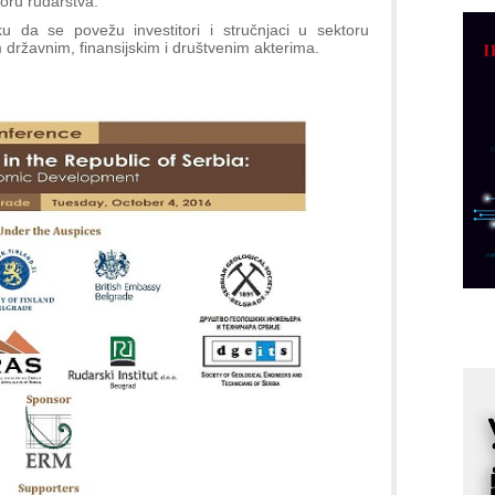
toru rudarstva.
D
iku da se povežu investitori i stručnjaci u sektoru
M
 državnim, finansijskim i društvenim akterima.
r
M
p
C
o
R
A
d
M
v
I
i
p
F
p
K