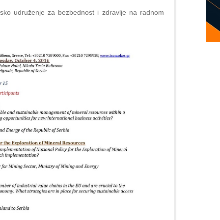
psko udruženje za bezbednost i zdravlje na radnom