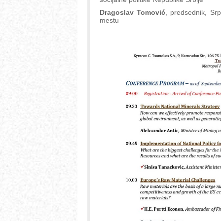
Dragoslav Tomović
, predsednik, Sr
mestu