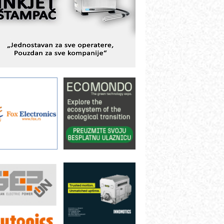
avremene industrijske i logističke
bjekte
lba d.o.o. – 35 godina preciznosti u
etrologiji i pametnim dozirnim
ešenjima
BeRTIM - oprema za ispitivanje
ontrole kvaliteta
TAUFF – Komponente koje
ovećavaju pouzdanost hidrauličkih
istema
AMADA pumpe – japanska
ouzdanost u transferu fluida
iltration Group Industrial – Napredna
ešenja za filtraciju u hidrauličkim i
rocesnim sistemima
ILINEX kompanije Rittal
ANUC: Najbolje za vašu pametnu
utomatizaciju
fikasno upravljanje energijom