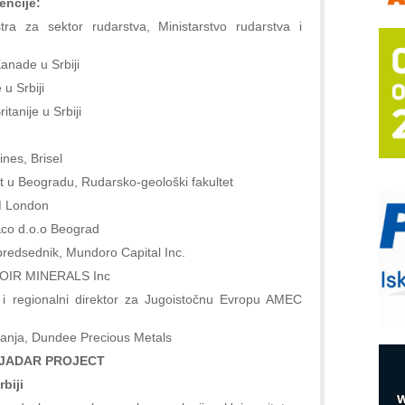
encije:
A
tra za sektor rudarstva, Ministarstvo rudarstva i
(
P
anade u Srbiji
s
u Srbiji
T
tanije u Srbiji
B
I
ines, Brisel
p
tet u Beogradu, Rudarsko-geološki fakultet
M London
–
d&co d.o.o Beograd
u
i predsednik, Mundoro Capital Inc.
M
e
RVOIR MINERALS Inc
a i regionalni direktor za Jugoistočnu Evropu AMEC
O
P
živanja, Dundee Precious Metals
m
- JADAR PROJECT
h
biji