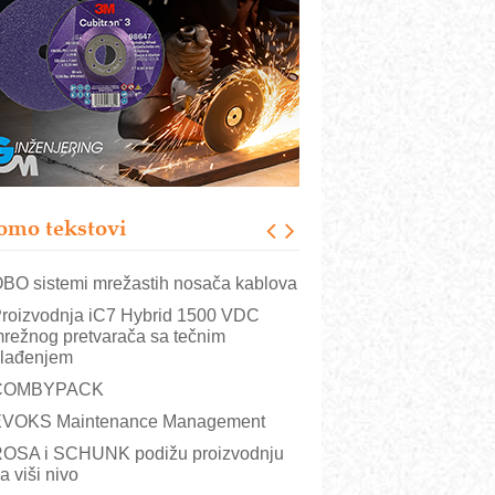
istema
rajna oznaka kao dugoročna korist
ezbednost na prvom mestu!
B BLUMENAUER - više od 40 godina
overenja u industriji
RMQ-TITAN ADVANCED INDICATOR
 Pametna signalizacija za efikasnije
pravljanje mašinama
omo tekstovi
itutoyo Crysta-Apex V PLUS: Nova
ra CNC merenja
BO sistemi mrežastih nosača kablova
roizvodnja iC7 Hybrid 1500 VDC
režnog pretvarača sa tečnim
lađenjem
COMBYPACK
VOKS Maintenance Management
OSA i SCHUNK podižu proizvodnju
a viši nivo