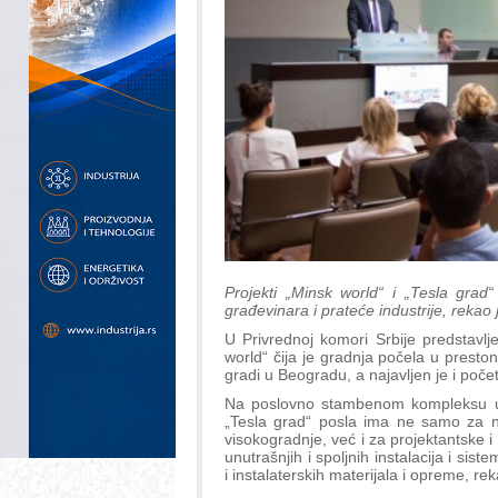
Projekti „Minsk world“ i „Tesla gra
građevinara i prateće industrije, reka
U Privrednoj komori Srbije predstavl
world“ čija je gradnja počela u preston
gradi u Beogradu, a najavljen je i poče
Na poslovno stambenom kompleksu u 
„Tesla grad“ posla ima ne samo za na
visokogradnje, već i za projektantske 
unutrašnjih i spoljnih instalacija i si
i instalaterskih materijala i opreme, 