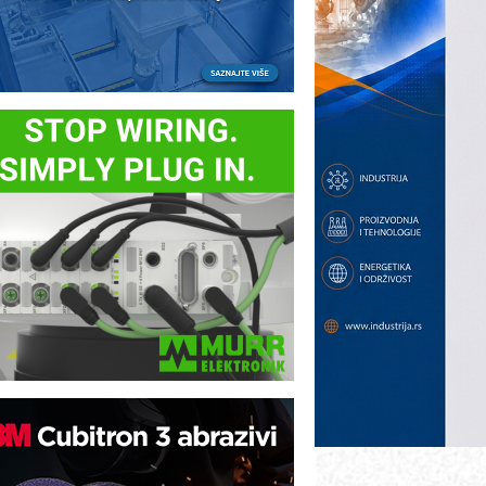
otpuna efikasnost bez složenih