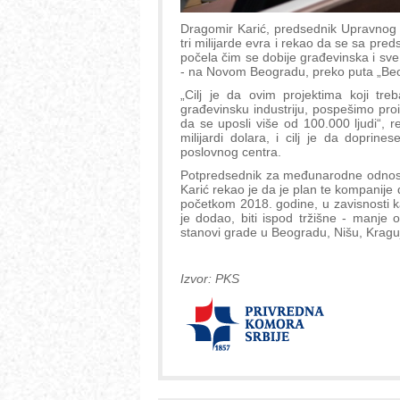
Dragomir Karić, predsednik Upravnog 
tri milijarde evra i rekao da se sa pre
počela čim se dobije građevinska i sve
- na Novom Beogradu, preko puta „Beogr
„Cilj je da ovim projektima koji t
građevinsku industriju, pospešimo proi
da se uposli više od 100.000 ljudi“, r
milijardi dolara, i cilj je da doprin
poslovnog centra.
Potpredsednik za međunarodne odnose
Karić rekao je da je plan te kompanije 
početkom 2018. godine, u zavisnosti k
je dodao, biti ispod tržišne - manje
stanovi grade u Beogradu, Nišu, Krag
Izvor: PKS