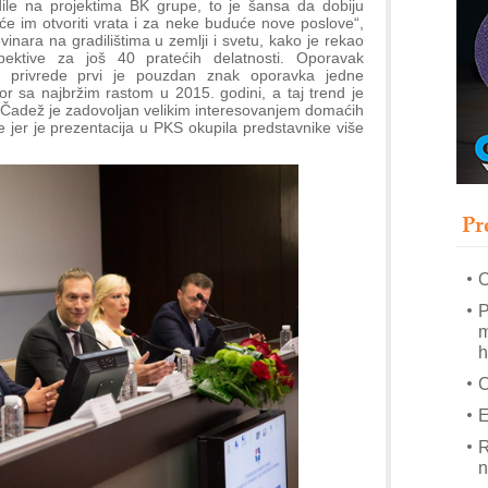
ile na projektima BK grupe, to je šansa da dobiju
s
će im otvoriti vrata i za neke buduće nove poslove“,
T
nara na gradilištima u zemlji i svetu, kako je rekao
ektive za još 40 pratećih delatnosti. Oporavak
B
ske privrede prvi je pouzdan znak oporavka jedne
or sa najbržim rastom u 2015. godini, a taj trend je
I
. Čadež je zadovoljan velikim interesovanjem domaćih
p
 jer je prezentacija u PKS okupila predstavnike više
–
u
Pr
M
e
O
P
m
h
E
R
n