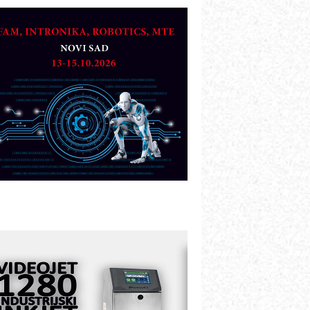
etekcija različitih oblika
AREX - Lim i mašine za savremena
ešenja
arcom-plast d.o.o.- vaš pouzdan
artner
TO - Prilagodite svoju toplinsku
bradu!
azvoj asortimanskog pravca MINI-
PLC AKYTEC
UKOM: Svetski standard metrologije
ostupan u Srbiji
OTOMAN – NEXT-Robotika vođena
eštačkom inteligencijom
.SAFE MOBILE revolucioniše
ndustrijsku automatizaciju
ionirskimmobile operator PANEL-OM
leksibilno stezanje i brzo
odešavanje u proizvodnji prototipova
IP KOP – napredna rešenja za