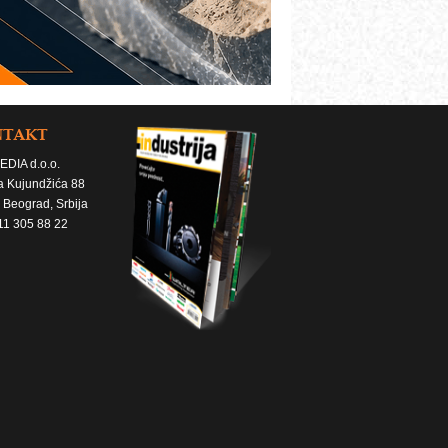
NTAKT
EDIA d.o.o.
a Kujundžića 88
 Beograd, Srbija
11 305 88 22