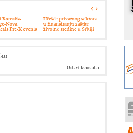
s
o
 privatnog sektora
Nemački "Eberspacher"
Drumska strela
A
nsiranju zaštite
održao dan dobavljača
m
e sredine u Srbiji
r
I
k
S
nku
p
s
Ostavi komentar
Y
p
F
r
p
R
F
a
E