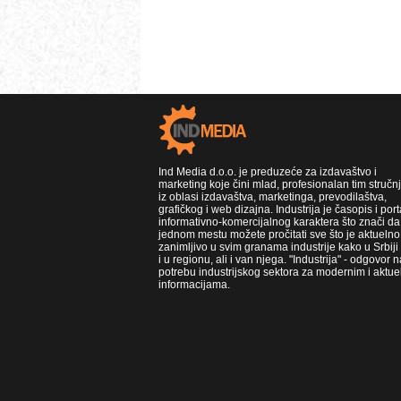
Ind Media d.o.o. je preduzeće za izdavaštvo i
marketing koje čini mlad, profesionalan tim stručn
iz oblasi izdavaštva, marketinga, prevodilaštva,
grafičkog i web dizajna. Industrija je časopis i port
informativno-komercijalnog karaktera što znači da
jednom mestu možete pročitati sve što je aktuelno 
zanimljivo u svim granama industrije kako u Srbiji
i u regionu, ali i van njega. "Industrija" - odgovor n
potrebu industrijskog sektora za modernim i aktue
informacijama.