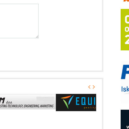
A
(
P
s
T
B
I
p
–
u
M
e
O
P
m
h