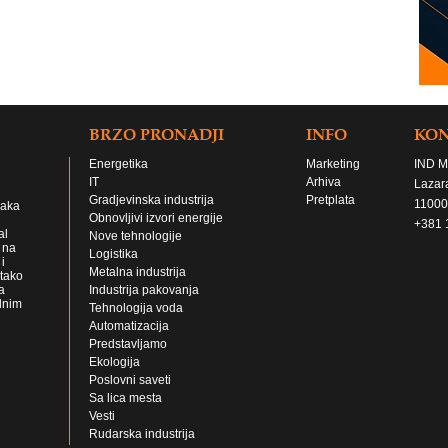
BRZO PRONADJI
INFO
KO
Energetika
Marketing
IND M
IT
Arhiva
Lazar
Gradjevinska industrija
Pretplata
11000
jaka
Obnovljivi izvori energije
+381 
al
Nove tehnologije
 na
Logistika
i
Metalna industrija
 tako
a
Industrija pakovanja
lnim
Tehnologija voda
Automatizacija
Predstavljamo
Ekologija
Poslovni saveti
Sa lica mesta
Vesti
Rudarska industrija