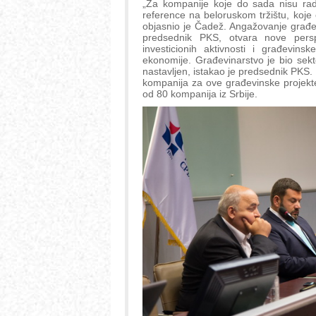
„Za kompanije koje do sada nisu rad
reference na beloruskom tržištu, koje 
objasnio je Čadež. Angažovanje građevi
predsednik PKS, otvara nove persp
investicionih aktivnosti i građevin
ekonomije. Građevinarstvo je bio sekt
nastavljen, istakao je predsednik PKS
kompanija za ove građevinske projekte
od 80 kompanija iz Srbije.