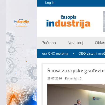
Log In
Početna
Novi broj
Oblast
ex V PLUS: Nova era CNC merenja
OBO sistemi mrežastih nosač
Šansa za srpske građevin
29.07.2016
Komentari: 0