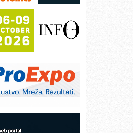
utomatizacija pakovanja · Display
Shelf-Ready) omotnice
otpuna efikasnost bez složenih
istema
rajna oznaka kao dugoročna korist
ezbednost na prvom mestu!
B BLUMENAUER - više od 40 godina
overenja u industriji
RMQ-TITAN ADVANCED INDICATOR
 Pametna signalizacija za efikasnije
pravljanje mašinama
itutoyo Crysta-Apex V PLUS: Nova
ra CNC merenja
BO sistemi mrežastih nosača kablova
roizvodnja iC7 Hybrid 1500 VDC
režnog pretvarača sa tečnim
lađenjem
COMBYPACK