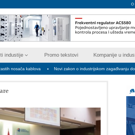
O
i industije
Promo tekstovi
Kompanije u indust
a kablova
Novi zakon o industrijskom zagađivanju donosi digitaliz
are