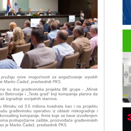
d“ pružaju nove mogućnosti za angažovanje srpskih
o je Marko Čadež, predsednik PKS.
jena su dva građevinska projekta BK grupe - „Minsk
ici Belorusije i „Tesla grad“ koji kompanija planira da
tak izgradnje socijalnih stanova.
Minsku od 3,5 miliona kvadrata kao i na projektu
šu građevinsku operativu iz oblasti niskogradnje i
i konsalting kompanije, firme koje se bave izvođenjem
stemima protivpožarne zaštite, proizvođače građevinskih
rekao je Marko Čadež, predsednik PKS.
P