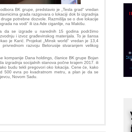
D
odbora BK grupe, predstavio je „Tesla grad“ vredan
M
dstavnicima grada razgovara o lokaciji dok bi izgradnja
r
 druge potrebne dozvole. Razmišlja se o dve lokacije
ada na vodi“ ili iza Ade ciganlije, na Makišu.
M
reba da se izgrade u narednih 15 godina podržimo
p
zvodnju i izvoz građevinskog materijala. To je šansa
C
ekao je Karić. Projekat „Minsk world“ vredan je 13,4
ese privrednom razvoju Belorusije stvaranjem velikog
o
R
 kompanije Dana holdings, članice BK grupe Bojan
da izgradnja socijalnih stanova počne krajem 2017. ili
ako budu tekli pregovori oko lokacija. Cene će, kako
A
 od 500 evra po kvadratnom metru, a plan je da se
d
ujevcu, Novom Sadu.
M
v
I
i
p
F
p
K