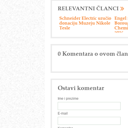
RELEVANTNI ČLANCI
Schneider Electric uručio
Engel i Borealis-
Učešće
donaciju Muzeju Nikole
Borouge-Nova
u fina
Tesle
Chemicals Pre-K events
životn
2016
0 Komentara o ovom čla
Ostavi komentar
Ime i prezime
E-mail