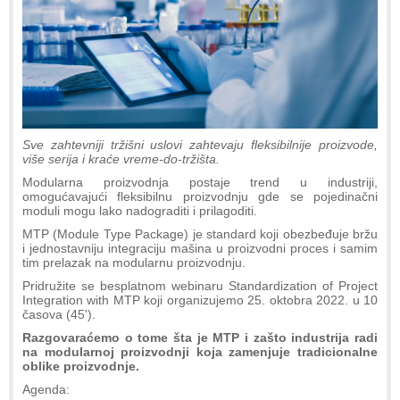
Sve zahtevniji tržišni uslovi zahtevaju fleksibilnije proizvode,
više serija i kraće vreme-do-tržišta.
Modularna proizvodnja postaje trend u industriji,
omogućavajući fleksibilnu proizvodnju gde se pojedinačni
moduli mogu lako nadograditi i prilagoditi.
MTP (Module Type Package) je standard koji obezbeđuje bržu
i jednostavniju integraciju mašina u proizvodni proces i samim
tim prelazak na modularnu proizvodnju.
Pridružite se besplatnom webinaru Standardization of Project
Integration with MTP koji organizujemo 25. oktobra 2022. u 10
časova (45').
Razgovaraćemo o tome šta je MTP i zašto industrija radi
na modularnoj proizvodnji koja zamenjuje tradicionalne
oblike proizvodnje.
Agenda: