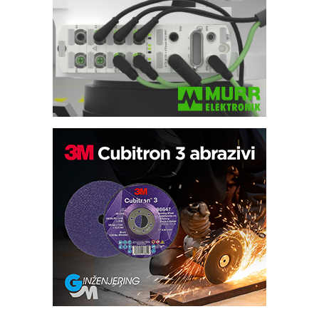
Potpuna efikasnost bez složenih
sistema
Trajna oznaka kao dugoročna korist
Bezbednost na prvom mestu!
IB BLUMENAUER - više od 40 godina
poverenja u industriji
RMQ-TITAN ADVANCED INDICATOR
– Pametna signalizacija za efikasnije
upravljanje mašinama