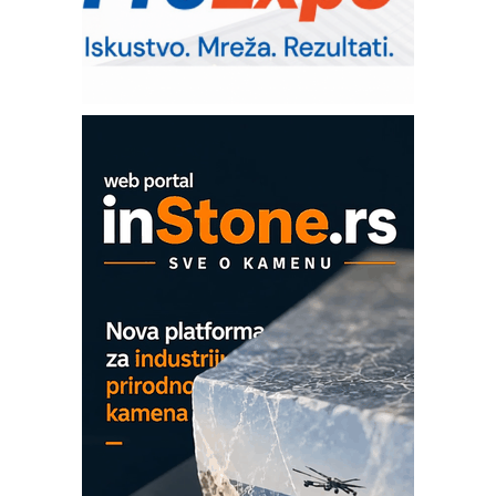
RMQ-TITAN ADVANCED INDICATOR
– Pametna signalizacija za efikasnije
upravljanje mašinama
Mitutoyo Crysta-Apex V PLUS: Nova
era CNC merenja
OBO sistemi mrežastih nosača kablova
Proizvodnja iC7 Hybrid 1500 VDC
mrežnog pretvarača sa tečnim
hlađenjem
COMBYPACK
EVOKS Maintenance Management