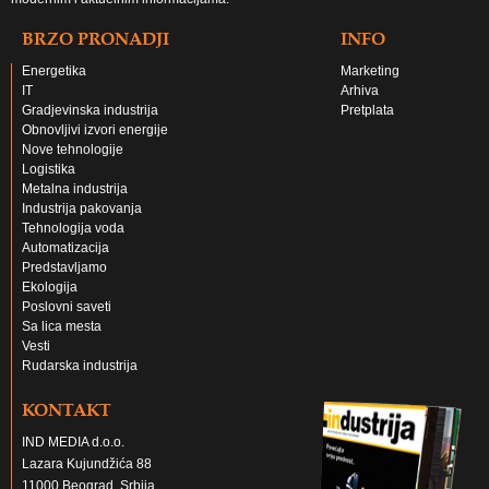
BRZO PRONADJI
INFO
Energetika
Marketing
IT
Arhiva
Gradjevinska industrija
Pretplata
Obnovljivi izvori energije
Nove tehnologije
Logistika
Metalna industrija
Industrija pakovanja
Tehnologija voda
Automatizacija
Predstavljamo
Ekologija
Poslovni saveti
Sa lica mesta
Vesti
Rudarska industrija
KONTAKT
IND MEDIA d.o.o.
Lazara Kujundžića 88
11000 Beograd, Srbija