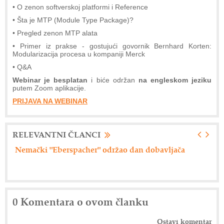
• O zenon softverskoj platformi i Reference
• Šta je MTP (Module Type Package)?
• Pregled zenon MTP alata
• Primer iz prakse - gostujući govornik Bernhard Korten:
Modularizacija procesa u kompaniji Merck
• Q&A
Webinar je besplatan
i biće održan
na engleskom jeziku
putem Zoom aplikacije.
PRIJAVA NA WEBINAR
RELEVANTNI ČLANCI
Axiom Tech d.o.o. - Siemensova rešenja
0 Komentara o ovom članku
Ostavi komentar