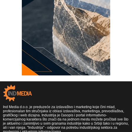
Ind Media d.o.o. je preduzeće za izdavaštvo i marketing koje čini mlad,
profesionalan tim stručnjaka iz oblasi izdavaštva, marketinga, prevodilaštva,
grafičkog i web dizajna. Industrija je časopis i portal informativno-
komercijalnog karaktera što znači da na jednom mestu možete pročitati sve što
je aktuelno i zanimljivo u svim granama industrije kako u Srbiji tako i u regionu,
ali i van njega. "Industrija" - odgovor na potrebu industrijskog sektora za
modernim i aktuelnim informacijama.