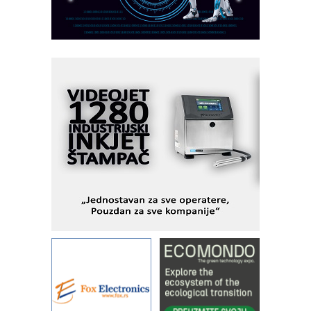
PLC AKYTEC
AUKOM: Svetski standard metrologije
dostupan u Srbiji
MOTOMAN – NEXT-Robotika vođena
veštačkom inteligencijom
I.SAFE MOBILE revolucioniše
industrijsku automatizaciju
pionirskimmobile operator PANEL-OM
Fleksibilno stezanje i brzo
podešavanje u proizvodnji prototipova
KIP KOP – napredna rešenja za
savremene industrijske i logističke
objekte
Alba d.o.o. – 35 godina preciznosti u
metrologiji i pametnim dozirnim
rešenjima
IBeRTIM - oprema za ispitivanje
kontrole kvaliteta
STAUFF – Komponente koje
povećavaju pouzdanost hidrauličkih