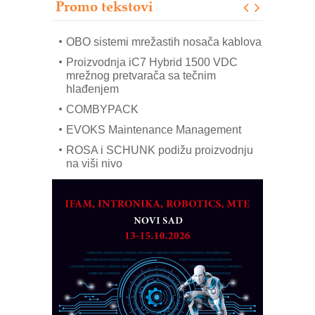
Promo tekstovi
Mitutoyo Crysta-Apex V PLUS: Nova
era CNC merenja
OBO sistemi mrežastih nosača kablova
Proizvodnja iC7 Hybrid 1500 VDC
mrežnog pretvarača sa tečnim
hlađenjem
COMBYPACK
EVOKS Maintenance Management
ROSA i SCHUNK podižu proizvodnju
na viši nivo
Detekcija različitih oblika
MAREX - Lim i mašine za savremena
rešenja
Marcom-plast d.o.o.- vaš pouzdan
partner
CTO - Prilagodite svoju toplinsku
obradu!
Razvoj asortimanskog pravca MINI-