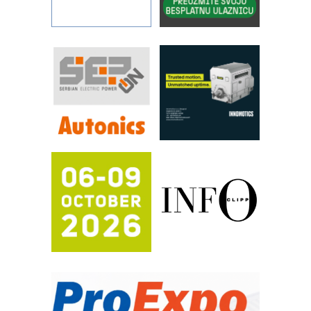
sistema
YAMADA pumpe – japanska
pouzdanost u transferu fluida
Filtration Group Industrial – Napredna
rešenja za filtraciju u hidrauličkim i
procesnim sistemima
RILINEX kompanije Rittal
FANUC: Najbolje za vašu pametnu
automatizaciju
Efikasno upravljanje energijom
Automatizacija pakovanja · Display
(Shelf-Ready) omotnice
Potpuna efikasnost bez složenih
sistema
Trajna oznaka kao dugoročna korist
Bezbednost na prvom mestu!
IB BLUMENAUER - više od 40 godina
poverenja u industriji