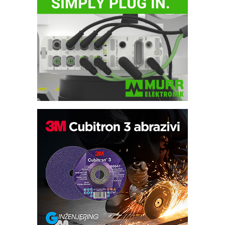
IB BLUMENAUER - više od 40 godina
poverenja u industriji
COMBYPACK
RMQ-TITAN ADVANCED INDICATOR
– Pametna signalizacija za efikasnije
upravljanje mašinama
Sigurnije ispitivanje transformatora u
solarnim elektranama i vetroparkovima