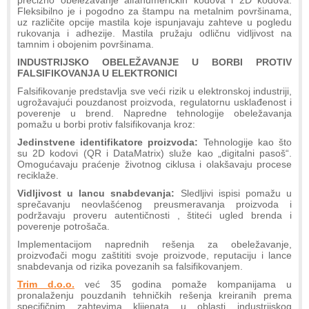
Fleksibilno je i pogodno za štampu na metalnim površinama,
uz različite opcije mastila koje ispunjavaju zahteve u pogledu
rukovanja i adhezije. Mastila pružaju odličnu vidljivost na
tamnim i obojenim površinama.
INDUSTRIJSKO OBELEŽAVANJE U BORBI PROTIV
FALSIFIKOVANJA U ELEKTRONICI
Falsifikovanje predstavlja sve veći rizik u elektronskoj industriji,
ugrožavajući pouzdanost proizvoda, regulatornu usklađenost i
poverenje u brend. Napredne tehnologije obeležavanja
pomažu u borbi protiv falsifikovanja kroz:
Jedinstvene identifikatore proizvoda:
Tehnologije kao što
su 2D kodovi (QR i DataMatrix) služe kao „digitalni pasoš“.
Omogućavaju praćenje životnog ciklusa i olakšavaju procese
reciklaže.
Vidljivost u lancu snabdevanja:
Sledljivi ispisi pomažu u
sprečavanju neovlašćenog preusmeravanja proizvoda i
podržavaju proveru autentičnosti , štiteći ugled brenda i
poverenje potrošača.
Implementacijom naprednih rešenja za obeležavanje,
proizvođači mogu zaštititi svoje proizvode, reputaciju i lance
snabdevanja od rizika povezanih sa falsifikovanjem.
Trim d.o.o.
već 35 godina pomaže kompanijama u
pronalaženju pouzdanih tehničkih rešenja kreiranih prema
specifičnim zahtevima klijenata u oblasti industrijskog