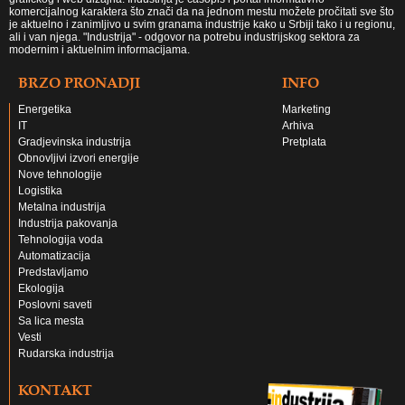
komercijalnog karaktera što znači da na jednom mestu možete pročitati sve što
je aktuelno i zanimljivo u svim granama industrije kako u Srbiji tako i u regionu,
ali i van njega. "Industrija" - odgovor na potrebu industrijskog sektora za
modernim i aktuelnim informacijama.
BRZO PRONADJI
INFO
Energetika
Marketing
IT
Arhiva
Gradjevinska industrija
Pretplata
Obnovljivi izvori energije
Nove tehnologije
Logistika
Metalna industrija
Industrija pakovanja
Tehnologija voda
Automatizacija
Predstavljamo
Ekologija
Poslovni saveti
Sa lica mesta
Vesti
Rudarska industrija
KONTAKT