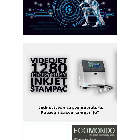
pionirskimmobile operator PANEL-OM
Fleksibilno stezanje i brzo
podešavanje u proizvodnji prototipova
KIP KOP – napredna rešenja za
savremene industrijske i logističke
objekte
Alba d.o.o. – 35 godina preciznosti u
metrologiji i pametnim dozirnim
rešenjima
IBeRTIM - oprema za ispitivanje
kontrole kvaliteta
STAUFF – Komponente koje
povećavaju pouzdanost hidrauličkih
sistema
YAMADA pumpe – japanska
pouzdanost u transferu fluida
Filtration Group Industrial – Napredna
rešenja za filtraciju u hidrauličkim i
procesnim sistemima
Art Utopia Studio – vizuelne priče