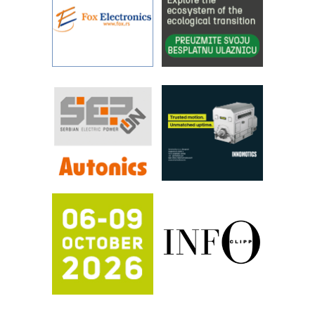
industrije i biznisa
RILINEX kompanije Rittal
FANUC: Najbolje za vašu pametnu
automatizaciju
Efikasno upravljanje energijom
Automatizacija pakovanja · Display
(Shelf-Ready) omotnice
Proizvodnja iC7 Hybrid 1500 VDC
mrežnog pretvarača sa tečnim
hlađenjem
Potpuna efikasnost bez složenih
sistema
Trajna oznaka kao dugoročna korist
Bezbednost na prvom mestu!
IB BLUMENAUER - više od 40 godina
poverenja u industriji
COMBYPACK