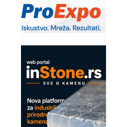
RMQ-TITAN ADVANCED INDICATOR
– Pametna signalizacija za efikasnije
upravljanje mašinama
Sigurnije ispitivanje transformatora u
solarnim elektranama i vetroparkovima
Pranje točkova na gradilištu- standard
modernog i odgovornog građenja
ROSA i SCHUNK podižu proizvodnju
na viši nivo
Detekcija različitih oblika
MAREX - Lim i mašine za savremena
rešenja
Marcom-plast d.o.o.- vaš pouzdan
partner
CTO - Prilagodite svoju toplinsku
obradu!