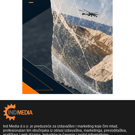
Ind Media d.o.o. je preduzeće za izdavaštvo i marketing koje čini mlad,
profesionalan tim stručnjaka iz oblasi izdavaštva, marketinga, prevodilaštva,
grafičkog i web dizajna. Industrija je časopis i portal informativno-