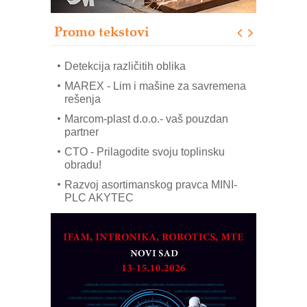
Pranje točkova na gradilištu- standard
modernog i odgovornog građenja
Promo tekstovi
ROSA i SCHUNK podižu proizvodnju
na viši nivo
Detekcija različitih oblika
MAREX - Lim i mašine za savremena
rešenja
Marcom-plast d.o.o.- vaš pouzdan
partner
CTO - Prilagodite svoju toplinsku
obradu!
Razvoj asortimanskog pravca MINI-
PLC AKYTEC
AUKOM: Svetski standard metrologije
dostupan u Srbiji
MOTOMAN – NEXT-Robotika vođena
veštačkom inteligencijom
I.SAFE MOBILE revolucioniše
industrijsku automatizaciju