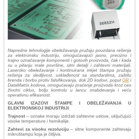
Napredne tehnologije obeležavanja pružaju pouzdana rešenja
za elektronsku industriju, omogućavajući jasno, precizno i
trajno označavanje komponenti i gotovih proizvoda, čak i kada
su u pitanju male površine, sitni detalji i zahtevni materijali.
Lasersko obeležavanje i kontinuirana inkjet štampa pružaju
rešenja za sledljivost, usklađenost sa standardima, zaštitu
brenda i borbu protiv falsifikovanja, dok 2D kodovi, poput
QR
i
DataMatrix kodova, omogućavaju praćenje proizvoda kroz ceo
životni ciklus, bolju kontrolu u lancu snabdevanja i veću
operativnu efikasnost.
GLAVNI IZAZOVI ŠTAMPE I OBELEŽAVANJA U
ELEKTRONSKOJ INDUSTRIJI
Trajnost
– oznake moraju izdržati zahtevne uslove, uključujući
visoke temperature i hemikalije.
Zahtevi za visoku rezoluciju
– sitne komponente zahtevaju
mikroštampu koja je čitljiva.