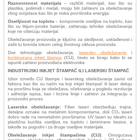
Raznovrsnost materijala
– različiti materijali, kao što su
plastika, poliimidi i metali, mogu biti zahtevni za obeležavanje
zbog svojstava kao što je niska površinska energija.
Osetljivost na toplotu
– komponente osetljive na toplotu, kao
što su litijum-jonske baterije, zahtevaju tehnike obeležavanja
koje ne oštećuju materijal.
Obeležavanje proizvoda je ključno za sledljivost, usklađenost i
zašti tu brenda tokom celog životnog ciklusa proizvoda.
Dve tehnologije obeležavanja,
lasersko obeležavanje
i
kontinuirana inkjet štampa
(CIJ), često se biraju kako bi se
ispunili zahtevi proizvođača elektronike.
INDUSTRIJSKI INKJET ŠTAMPAČ ILI LASERSKI ŠTAMPAČ
Izbor između CIJ štampe i laserskog obeležavanja zavisi od
faktora kao što su način na koji inkjet štampač ili laser deluju
na površinu koja se obeležava, očekivanja u pogledu rezolucije
i adhezije ispisa, kao i brzina linije i zahtevi za integraciju u
proizvodni proces.
Lasersko obeležavanje:
Fiber laseri obezbeđuju trajne,
detaljne oznake na metalnim komponentama, dok CO₂ laseri
dobro rade na nemetalnim površinama. UV laseri su idealni za
plastična kućišta osetljiva na toplotu i laminirane kesice, a
takođe su pogodni i za druge osetljive materijale.
Obeležavanje inkjet štampačima (CIJ)
: Omogućava
precizno obeležavanje alfanumeričkih kodova i 2D kodova.