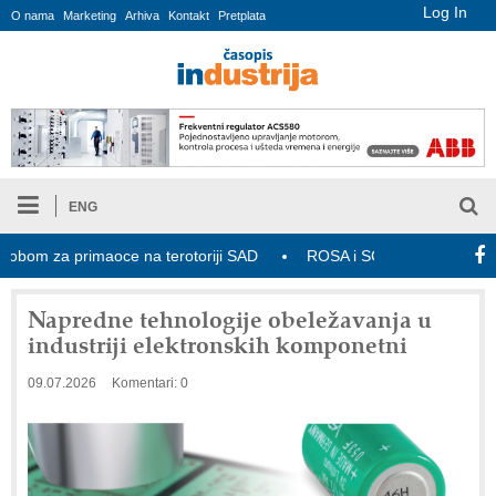
Log In
O nama
Marketing
Arhiva
Kontakt
Pretplata
ENG
m za primaoce na terotoriji SAD
ROSA i SCHUNK podižu proizvodnj
Napredne tehnologije obeležavanja u
industriji elektronskih komponetni
09.07.2026
Komentari: 0