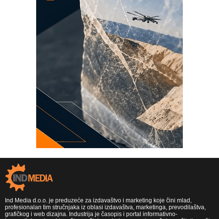
Ind Media d.o.o. je preduzeće za izdavaštvo i marketing koje čini mlad,
profesionalan tim stručnjaka iz oblasi izdavaštva, marketinga, prevodilaštva,
grafičkog i web dizajna. Industrija je časopis i portal informativno-