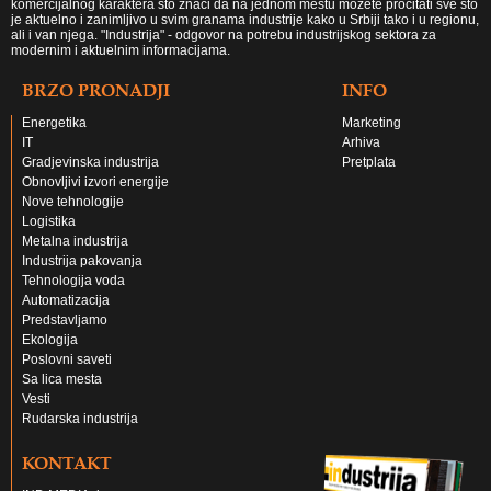
komercijalnog karaktera što znači da na jednom mestu možete pročitati sve što
je aktuelno i zanimljivo u svim granama industrije kako u Srbiji tako i u regionu,
ali i van njega. "Industrija" - odgovor na potrebu industrijskog sektora za
modernim i aktuelnim informacijama.
BRZO PRONADJI
INFO
Energetika
Marketing
IT
Arhiva
Gradjevinska industrija
Pretplata
Obnovljivi izvori energije
Nove tehnologije
Logistika
Metalna industrija
Industrija pakovanja
Tehnologija voda
Automatizacija
Predstavljamo
Ekologija
Poslovni saveti
Sa lica mesta
Vesti
Rudarska industrija
KONTAKT