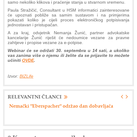
samo nekoliko klikova i praćenje stanja u stvarnom vremenu.
Paula Stražičić, Consultant u HSM informatici zainteresovane
će upoznati pobliže sa samim sustavom i na primjerima
pokazati koliko je cijeli proces elektroničkog potpisivanja
jednostavan i pristupačan.
A za kraj, odvjetnik Nemanja Žunić, partner advokatske
kancelarije Žunić riješit će nedoumice vezane za pravne
zahtjeve i propise vezane za e-potpise.
Webinar će se održati 30. septembra u 14 sati, a ukoliko
vas zanima više o njemu ili želite da se prijavite to možete
učiniti
OVDE
.
Izvor:
BIZLife
RELEVANTNI ČLANCI
Nemački "Eberspacher" održao dan dobavljača
Ax