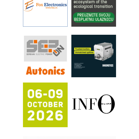
Filtration Group Industrial – Napredna
rešenja za filtraciju u hidrauličkim i
procesnim sistemima
Art Utopia Studio – vizuelne priče
industrije i biznisa
RILINEX kompanije Rittal
FANUC: Najbolje za vašu pametnu
automatizaciju
Efikasno upravljanje energijom
Automatizacija pakovanja · Display
(Shelf-Ready) omotnice
Proizvodnja iC7 Hybrid 1500 VDC
mrežnog pretvarača sa tečnim
hlađenjem
Potpuna efikasnost bez složenih
sistema
Trajna oznaka kao dugoročna korist
Bezbednost na prvom mestu!