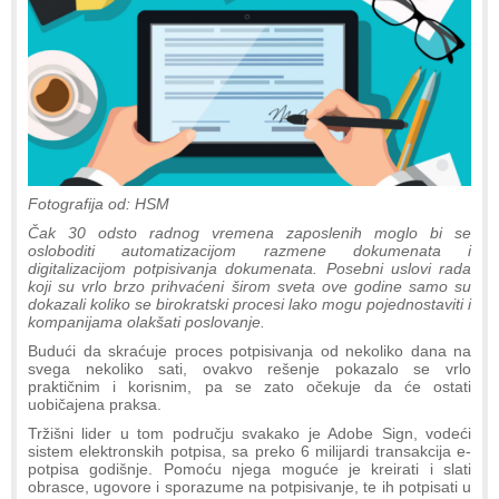
Fotografija od: HSM
Čak 30 odsto radnog vremena zaposlenih moglo bi se
osloboditi automatizacijom razmene dokumenata i
digitalizacijom potpisivanja dokumenata. Posebni uslovi rada
koji su vrlo brzo prihvaćeni širom sveta ove godine samo su
dokazali koliko se birokratski procesi lako mogu pojednostaviti i
kompanijama olakšati poslovanje.
Budući da skraćuje proces potpisivanja od nekoliko dana na
svega nekoliko sati, ovakvo rešenje pokazalo se vrlo
praktičnim i korisnim, pa se zato očekuje da će ostati
uobičajena praksa.
Tržišni lider u tom području svakako je Adobe Sign, vodeći
sistem elektronskih potpisa, sa preko 6 milijardi transakcija e-
potpisa godišnje. Pomoću njega moguće je kreirati i slati
obrasce, ugovore i sporazume na potpisivanje, te ih potpisati u