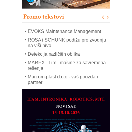
upravljanje mašinama
Sigurnije ispitivanje transformatora u
solarnim elektranama i vetroparkovima
Promo tekstovi
COMBYPACK
EVOKS Maintenance Management
ROSA i SCHUNK podižu proizvodnju
na viši nivo
Detekcija različitih oblika
MAREX - Lim i mašine za savremena
rešenja
Marcom-plast d.o.o.- vaš pouzdan
partner
CTO - Prilagodite svoju toplinsku
obradu!
Razvoj asortimanskog pravca MINI-
PLC AKYTEC
AUKOM: Svetski standard metrologije
dostupan u Srbiji