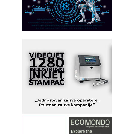
MOTOMAN – NEXT-Robotika vođena
veštačkom inteligencijom
I.SAFE MOBILE revolucioniše
industrijsku automatizaciju
pionirskimmobile operator PANEL-OM
Fleksibilno stezanje i brzo
podešavanje u proizvodnji prototipova
KIP KOP – napredna rešenja za
savremene industrijske i logističke
objekte
Alba d.o.o. – 35 godina preciznosti u
metrologiji i pametnim dozirnim
rešenjima
IBeRTIM - oprema za ispitivanje
kontrole kvaliteta
STAUFF – Komponente koje
povećavaju pouzdanost hidrauličkih
sistema
YAMADA pumpe – japanska
pouzdanost u transferu fluida