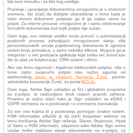
bilo kom trenutku i sa bilo kog uređaja.
Praćenje i upravljanje dokumentima omogućeno je u stvarnom
vremenu, što znači da dobijate obaveštenje o tome kada je
neko otvorio dokument, potpisao ga ili ga zadao vama na
potpis. Za interne procese omogućeno je i samo odobravanje
formalnih dokumenata kod kojih potpis nije nužan.
Osim toga, ovo rešenje uveliko može pomoći u automatizaciji
poslovnih procesa zahvaljujući omogućenom slanju više
personalizovanih verzija pojedinačnog dokumenta ili ugovora
većem broju primalaca, u samo nekoliko klikova. Moguće ga je
integrirati i u već postojeće aplikacije koje tvrtka već koristi kao
što su alati za kolaboraciju, CRM sistemi i slično.
Ako vas brinu sigurnost i legalnost elektronskih potpisa, više o
tome zašto svojeručni potpisi nisu nužno sigurniji od
elektronskog
pisao je nedavno Nemanja Žunić
, partner
advokatske kancelarije Žunić, za portal
BIZLife
.
Osim toga, Adobe Sign usklađen je EU i globalnim propisima
za e-potpis, te zadovoljava širok raspon pravnih zahteva.
Posebno je važno istaći kako je Sign usklađen sa eIDAS i
GDPR normama za e-poslovanje i e-commerce transakcije.
Za sve one kojima bi u poslovanju pomogao ovakav sistem,
HSM informatika odlučila je da održi besplatan webinar na
temu korišćenja Adobe Sign rešenja. Slaven Stojanović, Head
of Sales u HSM informatici, objasniće kako Adobe Sign svima
unutar tvrtke olakšava slanje dokumenata na e-potpis, uz