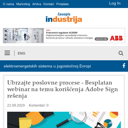
Log In
O nama
Marketing
Arhiva
Kontakt
Pretplata
ENG
ektroenergetskih sistema u jugoistočnoj Evropi
COMBYPACK
Ubrzajte poslovne procese - Besplatan
webinar na temu korišćenja Adobe Sign
rešenja
22.09.2020
Komentari: 0