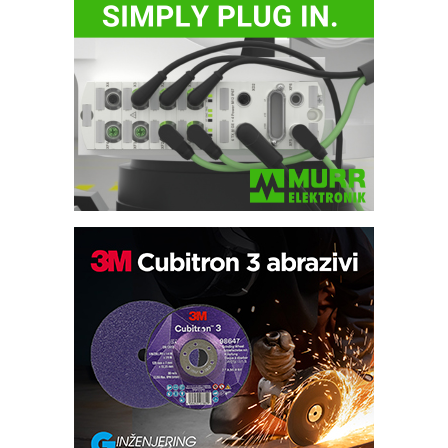
Trajna oznaka kao dugoročna korist
Bezbednost na prvom mestu!
IB BLUMENAUER - više od 40 godina
poverenja u industriji
RMQ-TITAN ADVANCED INDICATOR
– Pametna signalizacija za efikasnije