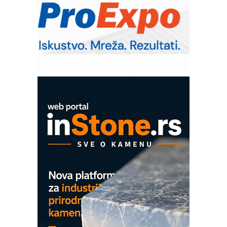
IB BLUMENAUER - više od 40 godina
poverenja u industriji
RMQ-TITAN ADVANCED INDICATOR
– Pametna signalizacija za efikasnije
upravljanje mašinama
Sigurnije ispitivanje transformatora u
solarnim elektranama i vetroparkovima
COMBYPACK
EVOKS Maintenance Management
ROSA i SCHUNK podižu proizvodnju
na viši nivo
Detekcija različitih oblika
MAREX - Lim i mašine za savremena
rešenja