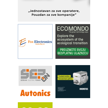
Fleksibilno stezanje i brzo
podešavanje u proizvodnji prototipova
KIP KOP – napredna rešenja za
savremene industrijske i logističke
objekte
Alba d.o.o. – 35 godina preciznosti u
metrologiji i pametnim dozirnim
rešenjima
IBeRTIM - oprema za ispitivanje
kontrole kvaliteta
STAUFF – Komponente koje
povećavaju pouzdanost hidrauličkih
sistema
YAMADA pumpe – japanska
pouzdanost u transferu fluida
Filtration Group Industrial – Napredna
rešenja za filtraciju u hidrauličkim i
procesnim sistemima
RILINEX kompanije Rittal
FANUC: Najbolje za vašu pametnu