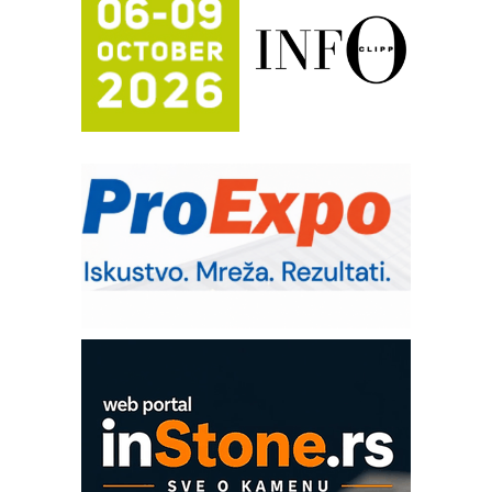
automatizaciju
Efikasno upravljanje energijom
Automatizacija pakovanja · Display
(Shelf-Ready) omotnice
Potpuna efikasnost bez složenih
sistema
Trajna oznaka kao dugoročna korist
Bezbednost na prvom mestu!
IB BLUMENAUER - više od 40 godina
poverenja u industriji
Art Utopia Studio – vizuelne priče
industrije i biznisa
Mitutoyo Crysta-Apex V PLUS: Nova
era CNC merenja
OBO sistemi mrežastih nosača kablova
Proizvodnja iC7 Hybrid 1500 VDC
mrežnog pretvarača sa tečnim
hlađenjem