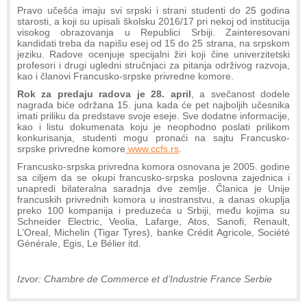
Pravo učešća imaju svi srpski i strani studenti do 25 godina
starosti, a koji su upisali školsku 2016/17 pri nekoj od institucija
visokog obrazovanja u Republici Srbiji. Zainteresovani
kandidati treba da napišu esej od 15 do 25 strana, na srpskom
jeziku. Radove ocenjuje specijalni žiri koji čine univerzitetski
profesori i drugi ugledni stručnjaci za pitanja održivog razvoja,
kao i članovi Francusko-srpske privredne komore.
Rok za predaju radova je 28. april
, a svečanost dodele
nagrada biće održana 15. juna kada će pet najboljih učesnika
imati priliku da predstave svoje eseje. Sve dodatne informacije,
kao i listu dokumenata koju je neophodno poslati prilikom
konkurisanja, studenti mogu pronaći na sajtu Francusko-
srpske privredne komore
www.ccfs.rs
.
Francusko-srpska privredna komora osnovana je 2005. godine
sa ciljem da se okupi francusko-srpska poslovna zajednica i
unapredi bilateralna saradnja dve zemlje. Članica je Unije
francuskih privrednih komora u inostranstvu, a danas okuplja
preko 100 kompanija i preduzeća u Srbiji, među kojima su
Schneider Electric, Veolia, Lafarge, Atos, Sanofi, Renault,
L’Oreal, Michelin (Tigar Tyres), banke Crédit Agricole, Société
Générale, Egis, Le Bélier itd.
Izvor: Chambre de Commerce et d’Industrie France Serbie