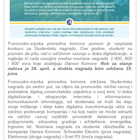
Francusko-srpska privredna komora ponovo je raspisala
konkurs za Studentsku nagradu. Ove godine, studenti su
pozvani da pišu rad o održivom razvoju u doba digitalizacije, a
najbolja tri rada osvojiće vredne novčane nagrade: 1.000, 800
i 600 evra koje dodeljuju članovi Komore.
Rok za slanje
radova je 28. april, a dodela nagrada biće održana 15.
juna.
Francusko-srpska privredna komora održava Studentsku
nagradu po sedmi put, sa ciljem da promoviše održivi razvoj i
podstakne dijalog univerzitetske zajednice o ovoj temi. U doba
digitalizacije i ekspanzije interneta i informaciono-
komunikacionih tehnologija, od studenata se traži da daju
svoje mišljenje i ideje kako digitalna transformacija utiče na
održivo poslovanje kompanija i na koji način se može odraziti
na održivi razvoj različitih privrednih delatnosti poput
poljoprivrede, zdravstva, gradnje i arhitekture, energetike,
trgovine itd. Novčane nagrade za studente obezbedile su
kompanije članice Komore: Schneider Electric (prva nagrada),
Elektrovat (druga nagrada) i Enel PS (treća nagrada).