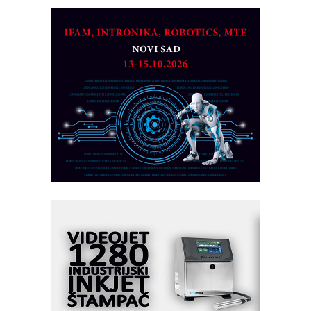
ROSA i SCHUNK podižu proizvodnju
na viši nivo
Detekcija različitih oblika
MAREX - Lim i mašine za savremena
rešenja
Marcom-plast d.o.o.- vaš pouzdan
partner
CTO - Prilagodite svoju toplinsku
obradu!
Razvoj asortimanskog pravca MINI-
PLC AKYTEC
AUKOM: Svetski standard metrologije
dostupan u Srbiji
MOTOMAN – NEXT-Robotika vođena
veštačkom inteligencijom
I.SAFE MOBILE revolucioniše
industrijsku automatizaciju
pionirskimmobile operator PANEL-OM