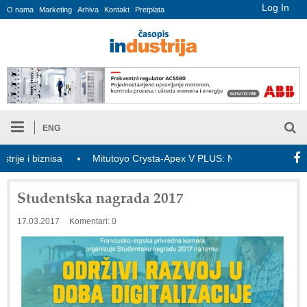
Log In
O nama
Marketing
Arhiva
Kontakt
Pretplata
ENG
 i biznisa
Mitutoyo Crysta-Apex V PLUS: Nova era CNC merenja
Studentska nagrada 2017
17.03.2017
Komentari: 0