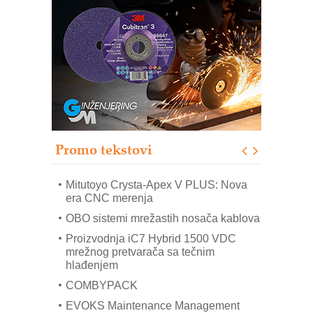
Automatizacija pakovanja · Display
(Shelf-Ready) omotnice
Potpuna efikasnost bez složenih
sistema
Trajna oznaka kao dugoročna korist
Bezbednost na prvom mestu!
IB BLUMENAUER - više od 40 godina
poverenja u industriji
Promo tekstovi
Art Utopia Studio – vizuelne priče
industrije i biznisa
Mitutoyo Crysta-Apex V PLUS: Nova
era CNC merenja
OBO sistemi mrežastih nosača kablova
Proizvodnja iC7 Hybrid 1500 VDC
mrežnog pretvarača sa tečnim
hlađenjem
COMBYPACK
EVOKS Maintenance Management