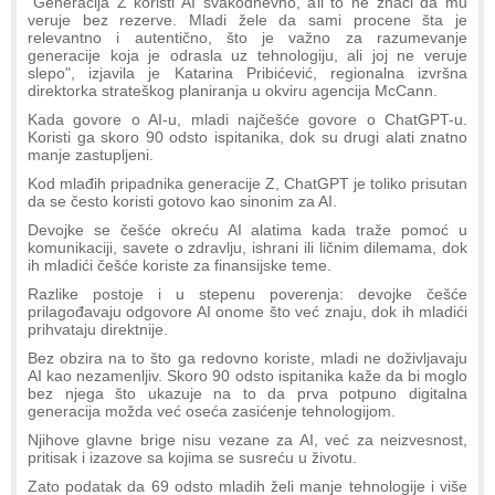
"Generacija Z koristi AI svakodnevno, ali to ne znači da mu
veruje bez rezerve. Mladi žele da sami procene šta je
relevantno i autentično, što je važno za razumevanje
generacije koja je odrasla uz tehnologiju, ali joj ne veruje
slepo", izjavila je Katarina Pribićević, regionalna izvršna
direktorka strateškog planiranja u okviru agencija McCann.
Kada govore o AI-u, mladi najčešće govore o ChatGPT-u.
Koristi ga skoro 90 odsto ispitanika, dok su drugi alati znatno
manje zastupljeni.
Kod mlađih pripadnika generacije Z, ChatGPT je toliko prisutan
da se često koristi gotovo kao sinonim za AI.
Devojke se češće okreću AI alatima kada traže pomoć u
komunikaciji, savete o zdravlju, ishrani ili ličnim dilemama, dok
ih mladići češće koriste za finansijske teme.
Razlike postoje i u stepenu poverenja: devojke češće
prilagođavaju odgovore AI onome što već znaju, dok ih mladići
prihvataju direktnije.
Bez obzira na to što ga redovno koriste, mladi ne doživljavaju
AI kao nezamenljiv. Skoro 90 odsto ispitanika kaže da bi moglo
bez njega što ukazuje na to da prva potpuno digitalna
generacija možda već oseća zasićenje tehnologijom.
Njihove glavne brige nisu vezane za AI, već za neizvesnost,
pritisak i izazove sa kojima se susreću u životu.
Zato podatak da 69 odsto mladih želi manje tehnologije i više