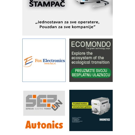
kontrole kvaliteta
STAUFF – Komponente koje
povećavaju pouzdanost hidrauličkih
sistema
YAMADA pumpe – japanska
pouzdanost u transferu fluida
Filtration Group Industrial – Napredna
rešenja za filtraciju u hidrauličkim i
procesnim sistemima
Art Utopia Studio – vizuelne priče
industrije i biznisa
RILINEX kompanije Rittal
FANUC: Najbolje za vašu pametnu
automatizaciju
Efikasno upravljanje energijom
Automatizacija pakovanja · Display
(Shelf-Ready) omotnice
Proizvodnja iC7 Hybrid 1500 VDC
mrežnog pretvarača sa tečnim