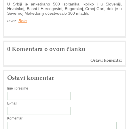
U Srbiji je anketirano 500 ispitanika, koliko i u Sloveniji,
Hrvatskoj, Bosni i Hercegovini, Bugarskoj, Crnoj Gori, dok je u
Severnoj Makedoniji učestvovalo 300 mladih.
Izvor:
Beta
0 Komentara o ovom članku
Ostavi komentar
Ostavi komentar
Ime i prezime
E-mail
Komentar