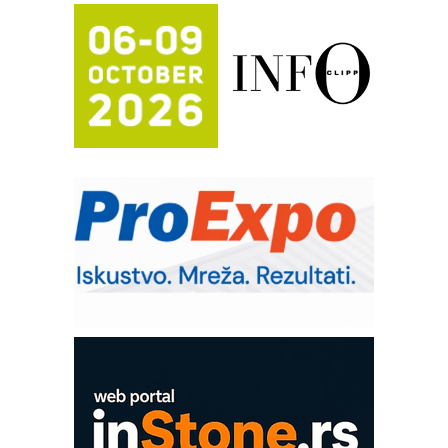
hlađenjem
Potpuna efikasnost bez složenih
sistema
Trajna oznaka kao dugoročna korist
Bezbednost na prvom mestu!
IB BLUMENAUER - više od 40 godina
poverenja u industriji
COMBYPACK
RMQ-TITAN ADVANCED INDICATOR
– Pametna signalizacija za efikasnije
upravljanje mašinama
Sigurnije ispitivanje transformatora u
solarnim elektranama i vetroparkovima
EVOKS Maintenance Management
ROSA i SCHUNK podižu proizvodnju
na viši nivo
Detekcija različitih oblika
MAREX - Lim i mašine za savremena