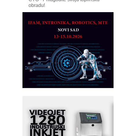
obradu!
Razvoj asortimanskog pravca MINI-
PLC AKYTEC
AUKOM: Svetski standard metrologije
dostupan u Srbiji
MOTOMAN – NEXT-Robotika vođena
veštačkom inteligencijom
I.SAFE MOBILE revolucioniše
industrijsku automatizaciju
pionirskimmobile operator PANEL-OM
Fleksibilno stezanje i brzo
podešavanje u proizvodnji prototipova
KIP KOP – napredna rešenja za
savremene industrijske i logističke
objekte
Alba d.o.o. – 35 godina preciznosti u
metrologiji i pametnim dozirnim
rešenjima
IBeRTIM - oprema za ispitivanje