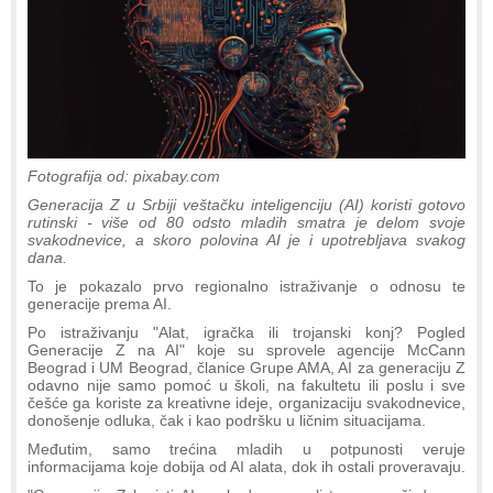
Fotografija od: pixabay.com
Generacija Z u Srbiji veštačku inteligenciju (AI) koristi gotovo
rutinski - više od 80 odsto mladih smatra je delom svoje
svakodnevice, a skoro polovina AI je i upotrebljava svakog
dana.
To je pokazalo prvo regionalno istraživanje o odnosu te
generacije prema AI.
Po istraživanju "Alat, igračka ili trojanski konj? Pogled
Generacije Z na AI" koje su sprovele agencije McCann
Beograd i UM Beograd, članice Grupe AMA, AI za generaciju Z
odavno nije samo pomoć u školi, na fakultetu ili poslu i sve
češće ga koriste za kreativne ideje, organizaciju svakodnevice,
donošenje odluka, čak i kao podršku u ličnim situacijama.
Međutim, samo trećina mladih u potpunosti veruje
informacijama koje dobija od AI alata, dok ih ostali proveravaju.