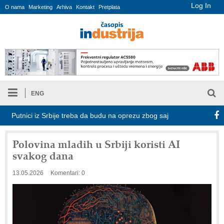
Log In
O nama
Marketing
Arhiva
Kontakt
Pretplata
ENG
utnici iz Srbije treba da budu na oprezu zbog sajber pretnji tokom bor
Polovina mladih u Srbiji koristi AI
svakog dana
13.05.2026
Komentari: 0