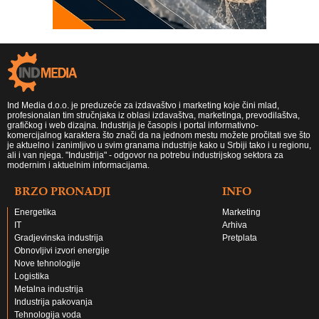
Ind Media d.o.o. je preduzeće za izdavaštvo i marketing koje čini mlad,
profesionalan tim stručnjaka iz oblasi izdavaštva, marketinga, prevodilaštva,
grafičkog i web dizajna. Industrija je časopis i portal informativno-
komercijalnog karaktera što znači da na jednom mestu možete pročitati sve što
je aktuelno i zanimljivo u svim granama industrije kako u Srbiji tako i u regionu,
ali i van njega. "Industrija" - odgovor na potrebu industrijskog sektora za
modernim i aktuelnim informacijama.
BRZO PRONADJI
INFO
Energetika
Marketing
IT
Arhiva
Gradjevinska industrija
Pretplata
Obnovljivi izvori energije
Nove tehnologije
Logistika
Metalna industrija
Industrija pakovanja
Tehnologija voda