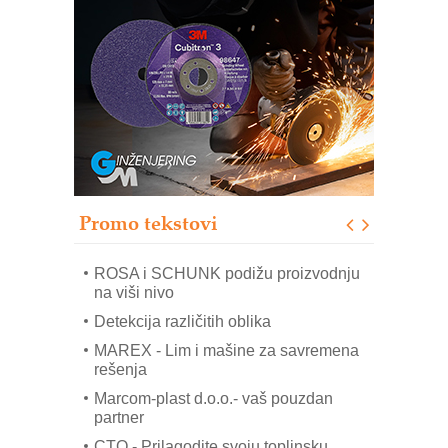
Bezbednost na prvom mestu!
IB BLUMENAUER - više od 40 godina
poverenja u industriji
COMBYPACK
RMQ-TITAN ADVANCED INDICATOR
– Pametna signalizacija za efikasnije
upravljanje mašinama
Sigurnije ispitivanje transformatora u
solarnim elektranama i vetroparkovima
Promo tekstovi
EVOKS Maintenance Management
ROSA i SCHUNK podižu proizvodnju
na viši nivo
Detekcija različitih oblika
MAREX - Lim i mašine za savremena
rešenja
Marcom-plast d.o.o.- vaš pouzdan
partner
CTO - Prilagodite svoju toplinsku