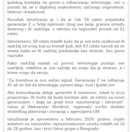
ljudskog kontakta ne govori o odbacivanju tehnologije, već o
potrebi da se u digitalnoj svakodnevici sačuvaju originalnost,
bliskost i kreativnost.
Rezultati istraživanja je i da je čak 58 odsto pripadnika
generacije Z u Srbiji zabrinuto zbog sve tanje granice između
stvarnog i AI sadržaja, u odnosu na regionalni prosek od 51
odsto.
Istovremeno, 59 odsto mladih kaže da je sve teže razlikovati AI
sadržaj od onog koji su kreirali ljudi, dok 63 odsto navodi da im
smeta kada se AI sadržaj predstavlja kao stvaran, bez jasne
naznake.
Kako sadržaji nastali uz pomoć tehnologije postaju sve
uverljiviji, mladima je sve važnije da znaju šta je stvarno, a i
kome mogu da veruju.
"Za brendove je ovo važan signal: Generacija Z ne odbacuje
AI, ali ne želi da tehnologija zameni ideju, trud i ljudski ton.
Ako komunikacija deluje generički ili neiskreno, mladi to brzo
prepoznaju. AI može da bude koristan alat, ali odnos sa ovom
generacijom i dalje se gradi kroz razumevanje i iskrenost",
rekao je Aleksandar Đorđević, regionalni izvršni direktor
strateškog planiranja i inovacija u agencijama UM.
Istraživanje je sprovedeno u februaru 2026. godine, onjaln
anketom na nacionalno reprezentativnom uzorku mladih od 16
do 28 godina, kao i kroz fokus grupe u Beogradu.