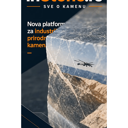
rešenja
Marcom-plast d.o.o.- vaš pouzdan
partner