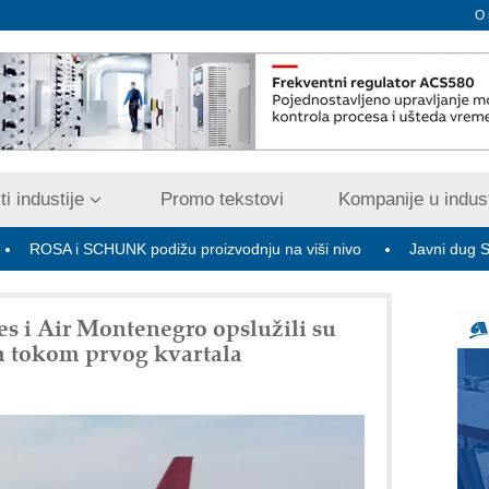
O
i industije
Promo tekstovi
Kompanije u indust
 SCHUNK podižu proizvodnju na viši nivo
Javni dug Srbije na kra
nes i Air Montenegro opslužili su
a tokom prvog kvartala