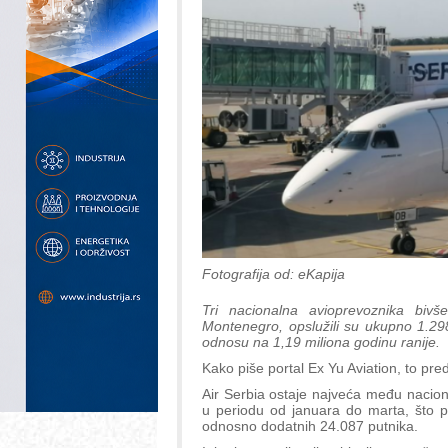
Fotografija od: eKapija
Tri nacionalna avioprevoznika bivše
Montenegro, opslužili su ukupno 1.29
odnosu na 1,19 miliona godinu ranije.
Kako piše portal Ex Yu Aviation, to pre
Air Serbia ostaje najveća među nacio
u periodu od januara do marta, što p
odnosno dodatnih 24.087 putnika.