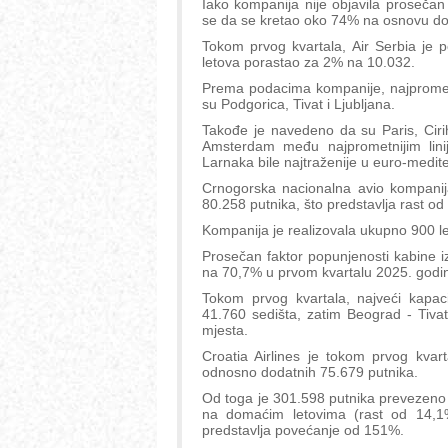
Iako kompanija nije objavila prosečan 
se da se kretao oko 74% na osnovu do
Tokom prvog kvartala, Air Serbia je p
letova porastao za 2% na 10.032.
Prema podacima kompanije, najprometn
su Podgorica, Tivat i Ljubljana.
Takođe je navedeno da su Paris, Ciri
Amsterdam među najprometnijim lini
Larnaka bile najtraženije u euro-medi
Crnogorska nacionalna avio kompanij
80.258 putnika, što predstavlja rast od
Kompanija je realizovala ukupno 900 le
Prosečan faktor popunjenosti kabine i
na 70,7% u prvom kvartalu 2025. godi
Tokom prvog kvartala, najveći kapaci
41.760 sedišta, zatim Beograd - Tivat
mjesta.
Croatia Airlines je tokom prvog kvar
odnosno dodatnih 75.679 putnika.
Od toga je 301.598 putnika prevezeno
na domaćim letovima (rast od 14,1%)
predstavlja povećanje od 151%.