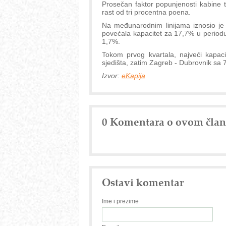
Prosečan faktor popunjenosti kabine 
rast od tri procentna poena.
Na međunarodnim linijama iznosio j
povećala kapacitet za 17,7% u periodu j
1,7%.
Tokom prvog kvartala, najveći kapaci
sjedišta, zatim Zagreb - Dubrovnik sa 7
Izvor:
eKapija
0 Komentara o ovom čla
Ostavi komentar
Ime i prezime