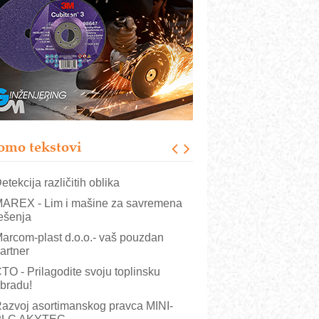
COMBYPACK
RMQ-TITAN ADVANCED INDICATOR
 Pametna signalizacija za efikasnije
pravljanje mašinama
igurnije ispitivanje transformatora u
olarnim elektranama i vetroparkovima
ranje točkova na gradilištu- standard
odernog i odgovornog građenja
omo tekstovi
OSA i SCHUNK podižu proizvodnju
a viši nivo
etekcija različitih oblika
AREX - Lim i mašine za savremena
ešenja
arcom-plast d.o.o.- vaš pouzdan
artner
TO - Prilagodite svoju toplinsku
bradu!
azvoj asortimanskog pravca MINI-