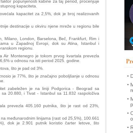
faktor popunjenosti kabine za taj period, procenjuje
stupnog kapaciteta.
ovećala kapacitet za 2,5%, dok je broj realizovanih
–
u
ije destinacije u okviru njene mreže u regionu bile
S
h, Milano, London, Barselona, Beč, Frankfurt, Rim i
s
jama u Zapadnoj Evropi, dok su Atina, Istanbul i
P
teranskom regionu.
m
a Air Montenegro je tokom prvog kvartala prevezla
Pr
 6,6% u odnosu na isti period 2025. godine.
R
n
tova, što je pad od 3%.
D
znosio je 77%, što je značajno poboljšanje u odnosu
ne.
M
tet zabeležen je na liniji Podgorica - Beograd sa
r
 sa 20.880, i Tivat - Istanbul sa 11.832 raspoloživa
M
p
tala prevezla 405.160 putnika, što je rast od 23%,
C
 na međunarodnim linijama (rast od 25,5%), 100.661
o
, dok je 2.901 putnik koristio čarter letove, što
R