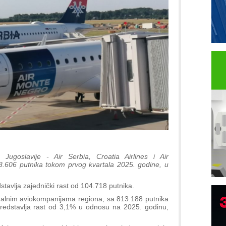
 Jugoslavije - Air Serbia, Croatia Airlines i Air
8.606 putnika tokom prvog kvartala 2025. godine, u
dstavlja zajednički rast od 104.718 putnika.
nalnim aviokompanijama regiona, sa 813.188 putnika
redstavlja rast od 3,1% u odnosu na 2025. godinu,
I
p