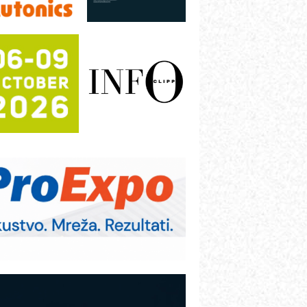
rajna oznaka kao dugoročna korist
ezbednost na prvom mestu!
B BLUMENAUER - više od 40 godina
overenja u industriji
COMBYPACK
RMQ-TITAN ADVANCED INDICATOR
 Pametna signalizacija za efikasnije
pravljanje mašinama
igurnije ispitivanje transformatora u
olarnim elektranama i vetroparkovima
ranje točkova na gradilištu- standard
odernog i odgovornog građenja
OSA i SCHUNK podižu proizvodnju
a viši nivo
etekcija različitih oblika
AREX - Lim i mašine za savremena
ešenja