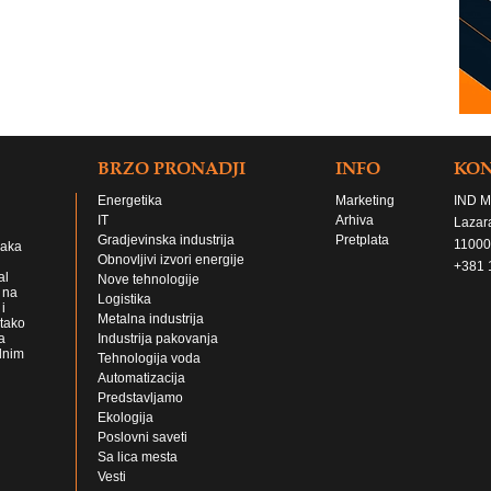
BRZO PRONADJI
INFO
KO
Energetika
Marketing
IND M
IT
Arhiva
Lazar
Gradjevinska industrija
Pretplata
11000
jaka
Obnovljivi izvori energije
+381 
al
Nove tehnologije
 na
Logistika
i
Metalna industrija
 tako
a
Industrija pakovanja
lnim
Tehnologija voda
Automatizacija
Predstavljamo
Ekologija
Poslovni saveti
Sa lica mesta
Vesti