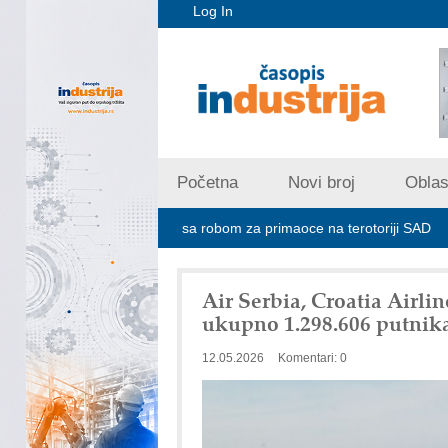
Log In
Početna
Novi broj
Oblast
e ne prima pošiljke sa robom za primaoce na terotoriji SAD
ROSA i
Air Serbia, Croatia Airli
ukupno 1.298.606 putnik
12.05.2026
Komentari: 0