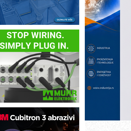
B BLUMENAUER - više od 40 godina
overenja u industriji