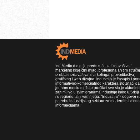
Ind Media d.o.o. je preduzeće za izdavaštvo i
marketing koje čini mlad, profesionalan tim stručn
iz oblasi izdavaštva, marketinga, prevodilaštva,
grafičkog i web dizajna. Industrija je časopis i port
informativno-komercijalnog karaktera što znači da
jednom mestu možete pročitati sve što je aktuelno 
zanimljivo u svim granama industrije kako u Srbiji
i u regionu, ali i van njega. "Industrija" - odgovor n
potrebu industrijskog sektora za modernim i aktue
informacijama.