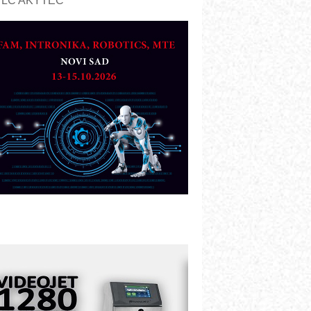
PLC AKYTEC
UKOM: Svetski standard metrologije
ostupan u Srbiji
OTOMAN – NEXT-Robotika vođena
eštačkom inteligencijom
.SAFE MOBILE revolucioniše
ndustrijsku automatizaciju
ionirskimmobile operator PANEL-OM
leksibilno stezanje i brzo
odešavanje u proizvodnji prototipova
IP KOP – napredna rešenja za
avremene industrijske i logističke
bjekte
lba d.o.o. – 35 godina preciznosti u
etrologiji i pametnim dozirnim
ešenjima
BeRTIM - oprema za ispitivanje
ontrole kvaliteta
TAUFF – Komponente koje
ovećavaju pouzdanost hidrauličkih