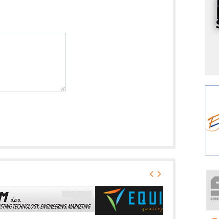
s
Y
p
F
r
p
A
i
R
F
a
E
A
(
P
m
h
P
s