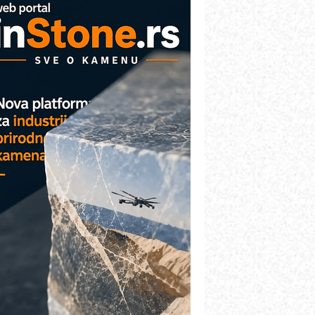
arcom-plast d.o.o.- vaš pouzdan
artner
TO - Prilagodite svoju toplinsku
bradu!