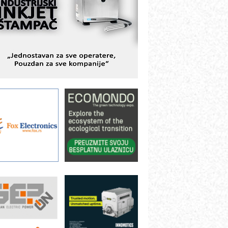
istema
AMADA pumpe – japanska
ouzdanost u transferu fluida
iltration Group Industrial – Napredna
ešenja za filtraciju u hidrauličkim i
rocesnim sistemima
rt Utopia Studio – vizuelne priče
ndustrije i biznisa
ILINEX kompanije Rittal
ANUC: Najbolje za vašu pametnu
utomatizaciju
fikasno upravljanje energijom
utomatizacija pakovanja · Display
Shelf-Ready) omotnice
roizvodnja iC7 Hybrid 1500 VDC
režnog pretvarača sa tečnim
lađenjem
otpuna efikasnost bez složenih
istema