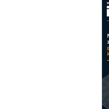
M
p
C
o