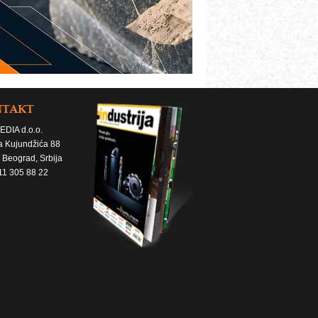
NTAKT
EDIA d.o.o.
a Kujundžića 88
 Beograd, Srbija
11 305 88 22