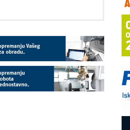
T
B
I
p
–
u
S
s
P
m
R
n
D
M
r