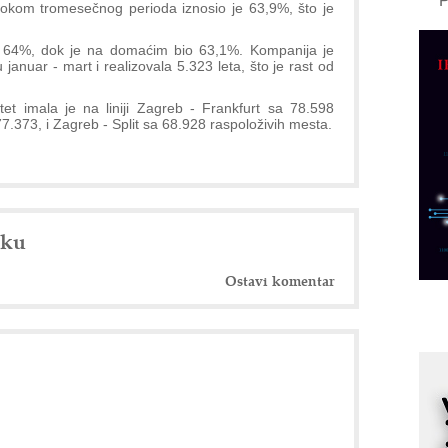
tokom tromesečnog perioda iznosio je 63,9%, što je
A
d
e 64%, dok je na domaćim bio 63,1%. Kompanija je
anuar - mart i realizovala 5.323 leta, što je rast od
M
v
tet imala je na liniji Zagreb - Frankfurt sa 78.598
7.373, i Zagreb - Split sa 68.928 raspoloživih mesta.
I
i
p
F
p
nku
K
s
o
Ostavi komentar
A
m
r
I
k
S
p