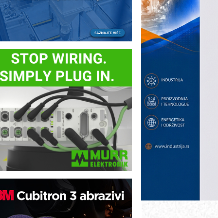
ezbednost na prvom mestu!
B BLUMENAUER - više od 40 godina
overenja u industriji