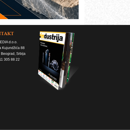
NTAKT
EDIA d.o.o.
a Kujundžića 88
 Beograd, Srbija
11 305 88 22