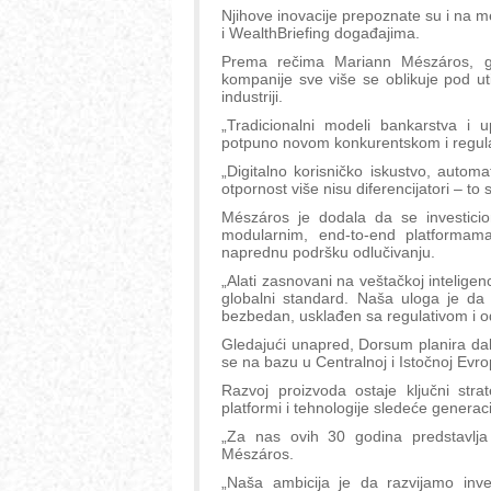
Njihove inovacije prepoznate su i na 
i WealthBriefing događajima.
Prema rečima Mariann Mészáros, ge
kompanije sve više se oblikuje pod ut
industriji.
„Tradicionalni modeli bankarstva i u
potpuno novom konkurentskom i regulat
„Digitalno korisničko iskustvo, automa
otpornost više nisu diferencijatori – to
Mészáros je dodala da se investicio
modularnim, end-to-end platformama
naprednu podršku odlučivanju.
„Alati zasnovani na veštačkoj inteligen
globalni standard. Naša uloga je da 
bezbedan, usklađen sa regulativom i od
Gledajući unapred, Dorsum planira dal
se na bazu u Centralnoj i Istočnoj Evr
Razvoj proizvoda ostaje ključni str
platformi i tehnologije sledeće generacij
„Za nas ovih 30 godina predstavlja 
Mészáros.
„Naša ambicija je da razvijamo inv