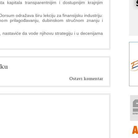
r
išta kapitala transparentnijim i dostupnijim krajnjim
I
rsum odražava širu lekciju za finansijsku industriju:
k
anom prilagođavanju, dubinskom stručnom znanju i
S
p
, nastaviće da vode njihovu strategiju i u decenijama
s
Y
p
F
nku
r
p
Ostavi komentar
R
F
a
E
A
(
P
s