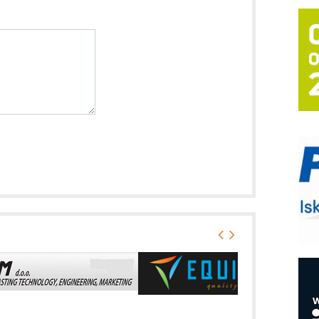
T
B
I
p
–
u
S
s
P
m
P
m
h
E
R
n