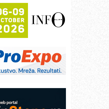
rajna oznaka kao dugoročna korist
ezbednost na prvom mestu!
B BLUMENAUER - više od 40 godina
overenja u industriji
RMQ-TITAN ADVANCED INDICATOR
 Pametna signalizacija za efikasnije
pravljanje mašinama
igurnije ispitivanje transformatora u
olarnim elektranama i vetroparkovima
ranje točkova na gradilištu- standard
odernog i odgovornog građenja
roizvodnja iC7 Hybrid 1500 VDC
režnog pretvarača sa tečnim
lađenjem
COMBYPACK
VOKS Maintenance Management
OSA i SCHUNK podižu proizvodnju
a viši nivo