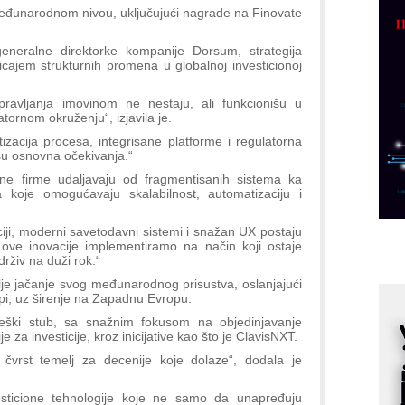
p
međunarodnom nivou, uključujući nagrade na Finovate
C
neralne direktorke kompanije Dorsum, strategija
o
icajem strukturnih promena u globalnoj investicionoj
R
pravljanja imovinom ne nestaju, ali funkcionišu u
ornom okruženju“, izjavila je.
A
d
tizacija procesa, integrisane platforme i regulatorna
 su osnovna očekivanja.“
M
ne firme udaljavaju od fragmentisanih sistema ka
v
 koje omogućavaju skalabilnost, automatizaciju i
I
i
ciji, moderni savetodavni sistemi i snažan UX postaju
p
ove inovacije implementiramo na način koji ostaje
rživ na duži rok.“
F
je jačanje svog međunarodnog prisustva, oslanjajući
p
opi, uz širenje na Zapadnu Evropu.
K
ateški stub, sa snažnim fokusom na objedinjavanje
s
e za investicije, kroz inicijative kao što je ClavisNXT.
o
čvrst temelj za decenije koje dolaze“, dodala je
A
m
esticione tehnologije koje ne samo da unapređuju