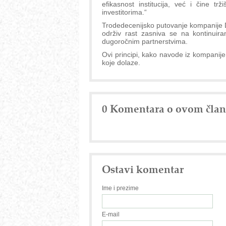
efikasnost institucija, već i čine trž
investitorima.“
Trodedecenijsko putovanje kompanije Do
održiv rast zasniva se na kontinuir
dugoročnim partnerstvima.
Ovi principi, kako navode iz kompanije
koje dolaze.
0 Komentara o ovom čla
Ostavi komentar
Ime i prezime
E-mail