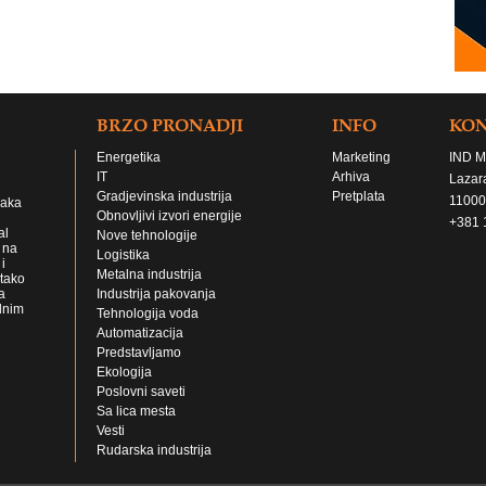
BRZO PRONADJI
INFO
KO
Energetika
Marketing
IND M
IT
Arhiva
Lazar
Gradjevinska industrija
Pretplata
11000
jaka
Obnovljivi izvori energije
+381 
al
Nove tehnologije
 na
Logistika
i
Metalna industrija
 tako
a
Industrija pakovanja
lnim
Tehnologija voda
Automatizacija
Predstavljamo
Ekologija
Poslovni saveti
Sa lica mesta
Vesti
Rudarska industrija