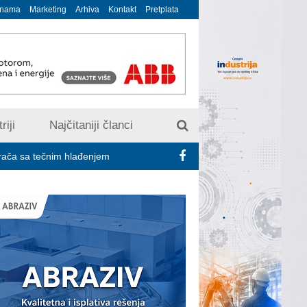
 nama
Marketing
Arhiva
Kontakt
Pretplata
riji
Najčitaniji članci
čnim hlađenjem
Minimalac 2027: Sindikati traže veće povećanje