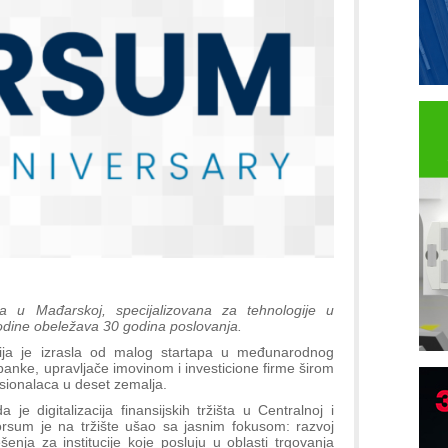
a u Mađarskoj, specijalizovana za tehnologije u
 godine obeležava 30 godina poslovanja.
nija je izrasla od malog startapa u međunarodnog
banke, upravljače imovinom i investicione firme širom
sionalaca u deset zemalja.
B
 digitalizacija finansijskih tržišta u Centralnoj i
I
Dorsum je na tržište ušao sa jasnim fokusom: razvoj
šenja za institucije koje posluju u oblasti trgovanja
p