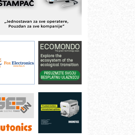
ešenjima
BeRTIM - oprema za ispitivanje
ontrole kvaliteta
TAUFF – Komponente koje
ovećavaju pouzdanost hidrauličkih
istema
AMADA pumpe – japanska
ouzdanost u transferu fluida
iltration Group Industrial – Napredna
ešenja za filtraciju u hidrauličkim i
rocesnim sistemima
ILINEX kompanije Rittal
ANUC: Najbolje za vašu pametnu
utomatizaciju
fikasno upravljanje energijom
utomatizacija pakovanja · Display
Shelf-Ready) omotnice
otpuna efikasnost bez složenih
istema