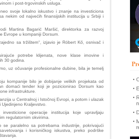
vinom i post-trgovinskih usluga.
eo svoje lokalno iskustvo i znanje na investiciona
–
sa nekim od najvećih finansijskih institucija u Srbiji i
u
S
odi Martina Bagarić Maršić, direktorka za razvoj
čne Evrope u kompaniji Dorsum.
s
jedno sa tržištem“, izjavio je Róbert Kő, osnivač i
P
m
irajuće potrebe klijenata, nove klase imovine i
P
ih 30 godina.
Pr
m
o, uz očuvanje profesionalne dubine, bila je temelj
h
ju kompanije bilo je dobijanje velikih projekata od
jan domaći tender koji je pozicionirao Dorsum kao
E
one infrastrukture.
R
nzija u Centralnoj i Istočnoj Evropi, a potom i ulazak
n
i Ujedinjeno Kraljevstvo.
D
vesticione operacije institucija koje upravljaju
tim regulatornim okvirima.
M
o se paralelno sa potrebama industrije, pokrivajući
r
savetovanja i korisničkog iskustva, preko podrške
eštavanja.
M