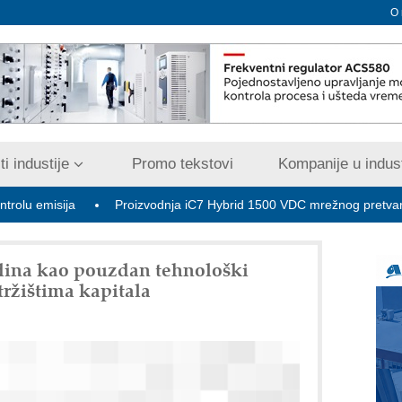
O
i industije
Promo tekstovi
Kompanije u indust
ija
Proizvodnja iC7 Hybrid 1500 VDC mrežnog pretvarača sa te
ina kao pouzdan tehnološki
tržištima kapitala