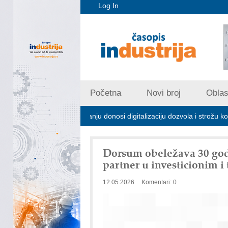
Log In
Početna
Novi broj
Oblast
trijskom zagađivanju donosi digitalizaciju dozvola i strožu kontrolu emis
Dorsum obeležava 30 god
partner u investicionim i 
12.05.2026
Komentari: 0