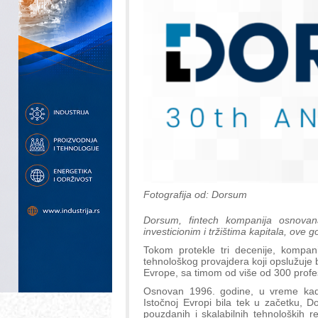
Fotografija od: Dorsum
Dorsum, fintech kompanija osnovan
investicionim i tržištima kapitala, ove
Tokom protekle tri decenije, kompa
tehnološkog provajdera koji opslužuje 
Evrope, sa timom od više od 300 profe
Osnovan 1996. godine, u vreme kada je
Istočnoj Evropi bila tek u začetku, 
pouzdanih i skalabilnih tehnoloških re