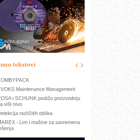
RMQ-TITAN ADVANCED INDICATOR
 Pametna signalizacija za efikasnije
pravljanje mašinama
igurnije ispitivanje transformatora u
olarnim elektranama i vetroparkovima
ranje točkova na gradilištu- standard
odernog i odgovornog građenja
roizvodnja iC7 Hybrid 1500 VDC
omo tekstovi
režnog pretvarača sa tečnim
lađenjem
COMBYPACK
VOKS Maintenance Management
OSA i SCHUNK podižu proizvodnju
a viši nivo
etekcija različitih oblika
AREX - Lim i mašine za savremena
ešenja
arcom-plast d.o.o.- vaš pouzdan