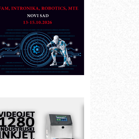
artner
TO - Prilagodite svoju toplinsku
bradu!
azvoj asortimanskog pravca MINI-
PLC AKYTEC
UKOM: Svetski standard metrologije
ostupan u Srbiji
OTOMAN – NEXT-Robotika vođena
eštačkom inteligencijom
.SAFE MOBILE revolucioniše
ndustrijsku automatizaciju
ionirskimmobile operator PANEL-OM
leksibilno stezanje i brzo
odešavanje u proizvodnji prototipova
IP KOP – napredna rešenja za
avremene industrijske i logističke
bjekte
lba d.o.o. – 35 godina preciznosti u
etrologiji i pametnim dozirnim