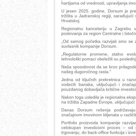
hartijama od vrednosti, upravljanja imo
U jesen 2025. godine, Dorsum je pren
tržišta u Jadranskoj regiji, sarađujući 
Hrvatskoj.
Regionalnu kancelariju u Zagrebu v
poslovanja za region Centralne i Isto
„Od samog početka razvijali smo se za
suvlasnik kompanije Dorsum.
„Regulatorne promene, stalno evolu
tehnološki pomaci obeležili su poslednj
Naša sposobnost da se brzo prilagodim
našeg dugoročnog rasta.“
Jedna od ključnih prekretnica u razvo
vodećih banaka, uključujući i znača
pouzdanog dobavljača kritične investici
Nakon toga usledila je regionalna ekspa
na tržišta Zapadne Evrope, uključujući 
Danas Dorsum rešenja podržavaju in
značajnom imovinom klijenata u različi
Portfolio proizvoda kompanije razvija
celokupan investicioni proces – od 
trgovanju, do back-office funkcija i izv