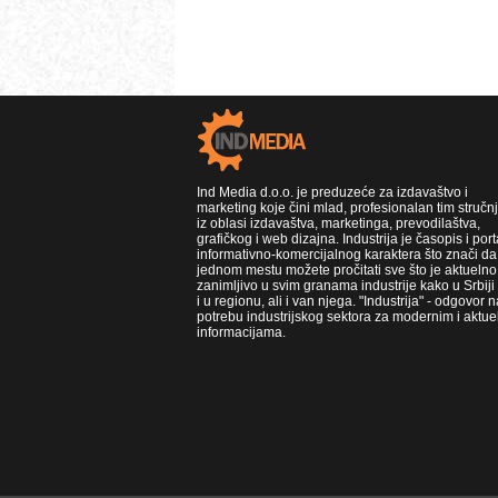
Ind Media d.o.o. je preduzeće za izdavaštvo i
marketing koje čini mlad, profesionalan tim stručn
iz oblasi izdavaštva, marketinga, prevodilaštva,
grafičkog i web dizajna. Industrija je časopis i port
informativno-komercijalnog karaktera što znači da
jednom mestu možete pročitati sve što je aktuelno 
zanimljivo u svim granama industrije kako u Srbiji
i u regionu, ali i van njega. "Industrija" - odgovor n
potrebu industrijskog sektora za modernim i aktue
informacijama.