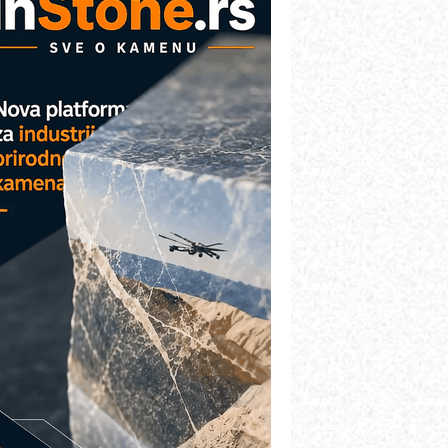
etekcija različitih oblika