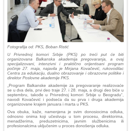
Fotografija od: PKS, Boban Ristić
U Privrednoj komori Srbije (PKS) po treći put će biti
organizovana Balkanska akademija pregovaranja, a ovaj
specijalizovani, intenzivni i praktično orijentisani program
počinje 27. maja, najavila je Mirjana Kovačević, rukovodilac
Centra za edukaciju, dualno obrazovanje i obrazovne politike i
direktor Poslovne akademije PKS.
„Program Balkanske akademije za pregovaranje realizovaće
se u dva dela, prvi deo traje 27. i 28. maja, a drugi deo biće u
septembru, takođe u Privrednoj komori Srbije u Beogradu“,
navodi Kovačević i podseća da su prva i druga akademija
organizovane krajem januara i marta u PKS.
Ova obuka, kaže, namenjena je svim donosiocima odluka,
odnosno onima koji učestvuju u tom procesu, direktorima,
menadžerima, preduzetnicima, javnim službenicima ili
profesionalcima uključenim u proces donošenja odluka.