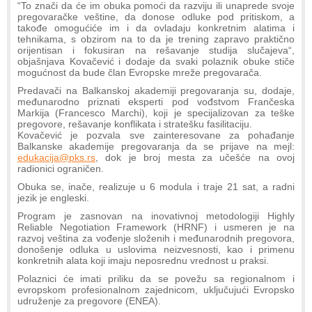
“To znači da će im obuka pomoći da razviju ili unaprede svoje
pregovaračke veštine, da donose odluke pod pritiskom, a
takođe omogućiće im i da ovladaju konkretnim alatima i
tehnikama, s obzirom na to da je trening zapravo praktično
orijentisan i fokusiran na rešavanje studija slučajeva“,
objašnjava Kovačević i dodaje da svaki polaznik obuke stiče
mogućnost da bude član Evropske mreže pregovarača.
Predavači na Balkanskoj akademiji pregovaranja su, dodaje,
međunarodno priznati eksperti pod vođstvom Frančeska
Markija (Francesco Marchi), koji je specijalizovan za teške
pregovore, rešavanje konflikata i stratešku fasilitaciju.
Kovačević je pozvala sve zainteresovane za pohađanje
Balkanske akademije pregovaranja da se prijave na mejl:
edukacija@pks.rs
, dok je broj mesta za učešće na ovoj
radionici ograničen.
Obuka se, inače, realizuje u 6 modula i traje 21 sat, a radni
jezik je engleski.
Program je zasnovan na inovativnoj metodologiji Highly
Reliable Negotiation Framework (HRNF) i usmeren je na
razvoj veština za vođenje složenih i međunarodnih pregovora,
donošenje odluka u uslovima neizvesnosti, kao i primenu
konkretnih alata koji imaju neposrednu vrednost u praksi.
Polaznici će imati priliku da se povežu sa regionalnom i
evropskom profesionalnom zajednicom, uključujući Evropsko
udruženje za pregovore (ENEA).