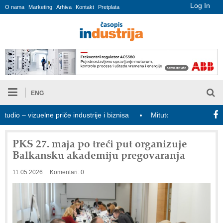
Log In
O nama
Marketing
Arhiva
Kontakt
Pretplata
ENG
 – vizuelne priče industrije i biznisa
Mitutoyo Crysta-Apex V PL
PKS 27. maja po treći put organizuje
Balkansku akademiju pregovaranja
11.05.2026
Komentari: 0