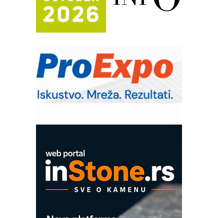
Automatizacija pakovanja · Display
(Shelf-Ready) omotnice
Potpuna efikasnost bez složenih
sistema
Trajna oznaka kao dugoročna korist
Bezbednost na prvom mestu!
IB BLUMENAUER - više od 40 godina
poverenja u industriji
Art Utopia Studio – vizuelne priče
industrije i biznisa
Mitutoyo Crysta-Apex V PLUS: Nova
era CNC merenja
OBO sistemi mrežastih nosača kablova
Proizvodnja iC7 Hybrid 1500 VDC
mrežnog pretvarača sa tečnim
hlađenjem
COMBYPACK