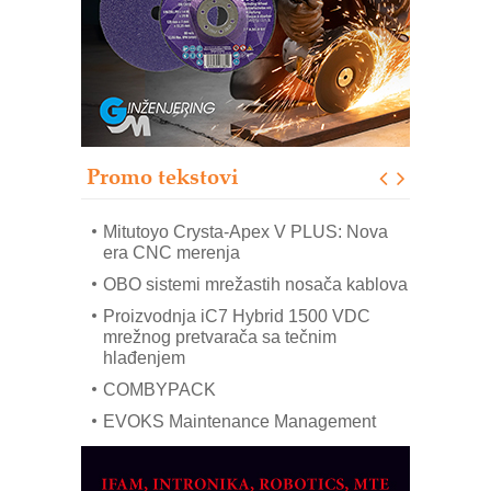
Potpuna efikasnost bez složenih
sistema
Trajna oznaka kao dugoročna korist
Bezbednost na prvom mestu!
IB BLUMENAUER - više od 40 godina
poverenja u industriji
Promo tekstovi
Art Utopia Studio – vizuelne priče
industrije i biznisa
Mitutoyo Crysta-Apex V PLUS: Nova
era CNC merenja
OBO sistemi mrežastih nosača kablova
Proizvodnja iC7 Hybrid 1500 VDC
mrežnog pretvarača sa tečnim
hlađenjem
COMBYPACK
EVOKS Maintenance Management
ROSA i SCHUNK podižu proizvodnju
na viši nivo