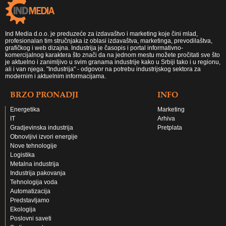
Ind Media d.o.o. je preduzeće za izdavaštvo i marketing koje čini mlad,
profesionalan tim stručnjaka iz oblasi izdavaštva, marketinga, prevodilaštva,
grafičkog i web dizajna. Industrija je časopis i portal informativno-
komercijalnog karaktera što znači da na jednom mestu možete pročitati sve što
je aktuelno i zanimljivo u svim granama industrije kako u Srbiji tako i u regionu,
ali i van njega. "Industrija" - odgovor na potrebu industrijskog sektora za
modernim i aktuelnim informacijama.
BRZO PRONADJI
INFO
Energetika
Marketing
IT
Arhiva
Gradjevinska industrija
Pretplata
Obnovljivi izvori energije
Nove tehnologije
Logistika
Metalna industrija
Industrija pakovanja
Tehnologija voda
Automatizacija
Predstavljamo
Ekologija
Poslovni saveti