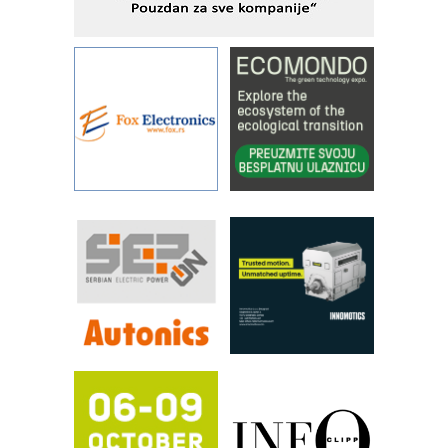
savremene industrijske i logističke
objekte
Alba d.o.o. – 35 godina preciznosti u
metrologiji i pametnim dozirnim
rešenjima
IBeRTIM - oprema za ispitivanje
kontrole kvaliteta
STAUFF – Komponente koje
povećavaju pouzdanost hidrauličkih
sistema
YAMADA pumpe – japanska
pouzdanost u transferu fluida
Filtration Group Industrial – Napredna
rešenja za filtraciju u hidrauličkim i
procesnim sistemima
RILINEX kompanije Rittal
FANUC: Najbolje za vašu pametnu
automatizaciju
Efikasno upravljanje energijom