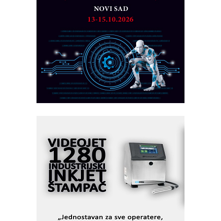
Detekcija različitih oblika
MAREX - Lim i mašine za savremena
rešenja
Marcom-plast d.o.o.- vaš pouzdan
partner
CTO - Prilagodite svoju toplinsku
obradu!
Razvoj asortimanskog pravca MINI-
PLC AKYTEC
AUKOM: Svetski standard metrologije
dostupan u Srbiji
MOTOMAN – NEXT-Robotika vođena
veštačkom inteligencijom
I.SAFE MOBILE revolucioniše
industrijsku automatizaciju
pionirskimmobile operator PANEL-OM
Fleksibilno stezanje i brzo
podešavanje u proizvodnji prototipova
KIP KOP – napredna rešenja za