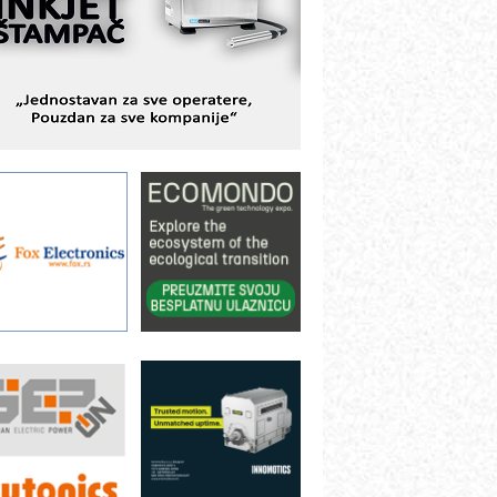
avremene industrijske i logističke
bjekte
lba d.o.o. – 35 godina preciznosti u
etrologiji i pametnim dozirnim
ešenjima
BeRTIM - oprema za ispitivanje
ontrole kvaliteta
TAUFF – Komponente koje
ovećavaju pouzdanost hidrauličkih
istema
AMADA pumpe – japanska
ouzdanost u transferu fluida
iltration Group Industrial – Napredna
ešenja za filtraciju u hidrauličkim i
rocesnim sistemima
ILINEX kompanije Rittal
ANUC: Najbolje za vašu pametnu
utomatizaciju
fikasno upravljanje energijom