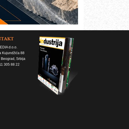
NTAKT
EDIA d.o.o.
a Kujundžića 88
 Beograd, Srbija
11 305 88 22