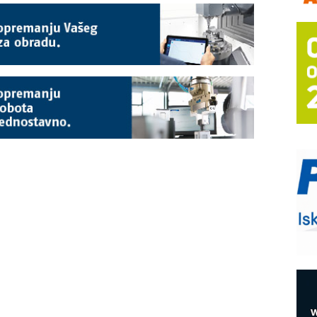
A
(
P
s
T
B
I
p
–
u
M
e
O
P
m
h