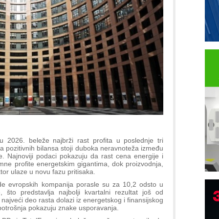
2026. beleže najbrži rast profita u poslednje tri
iza pozitivnih bilansa stoji duboka neravnoteža između
e. Najnoviji podaci pokazuju da rast cena energije i
mne profite energetskim gigantima, dok proizvodnja,
tor ulaze u novu fazu pritisaka.
de evropskih kompanija porasle su za 10,2 odsto u
 što predstavlja najbolji kvartalni rezultat još od
jveći deo rasta dolazi iz energetskog i finansijskog
i potrošnja pokazuju znake usporavanja.
P