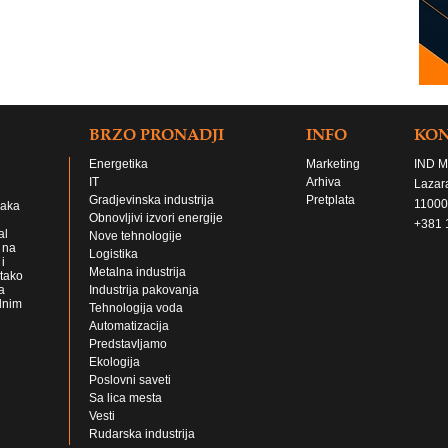
BRZO PRONADJI
INFO
KO
Energetika
Marketing
IND M
IT
Arhiva
Lazar
Gradjevinska industrija
Pretplata
11000
jaka
Obnovljivi izvori energije
+381 
al
Nove tehnologije
 na
Logistika
i
Metalna industrija
 tako
a
Industrija pakovanja
lnim
Tehnologija voda
Automatizacija
Predstavljamo
Ekologija
Poslovni saveti
Sa lica mesta
Vesti
Rudarska industrija