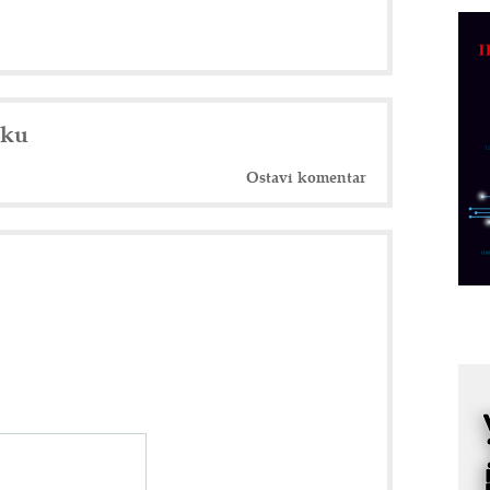
D
M
r
M
p
nku
C
o
Ostavi komentar
R
A
d
M
v
I
i
p
F
p
K