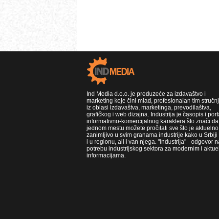
Ind Media d.o.o. je preduzeće za izdavaštvo i
marketing koje čini mlad, profesionalan tim stručn
iz oblasi izdavaštva, marketinga, prevodilaštva,
grafičkog i web dizajna. Industrija je časopis i port
informativno-komercijalnog karaktera što znači da
jednom mestu možete pročitati sve što je aktuelno 
zanimljivo u svim granama industrije kako u Srbiji
i u regionu, ali i van njega. "Industrija" - odgovor n
potrebu industrijskog sektora za modernim i aktue
informacijama.