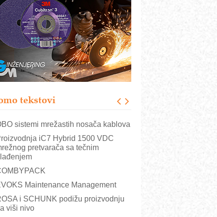
istema
rajna oznaka kao dugoročna korist
ezbednost na prvom mestu!
B BLUMENAUER - više od 40 godina
overenja u industriji
RMQ-TITAN ADVANCED INDICATOR
 Pametna signalizacija za efikasnije
pravljanje mašinama
omo tekstovi
itutoyo Crysta-Apex V PLUS: Nova
ra CNC merenja
BO sistemi mrežastih nosača kablova
roizvodnja iC7 Hybrid 1500 VDC
režnog pretvarača sa tečnim
lađenjem
COMBYPACK
VOKS Maintenance Management
OSA i SCHUNK podižu proizvodnju
a viši nivo