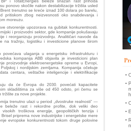
 BP i TotalEnergies beleže snažan rast prihoda
s
su ponovo skočile nakon destabilizacije tržišta usled
T
Brent trenutno se kreće iznad 100 dolara po barelu,
od pritiskom zbog neizvesnosti oko snabdevanja i
B
kom moreuzu.
I
sve otvorenije upozorava na gubitak konkurentnosti.
ijski i proizvodni sektor, gde kompanije pokušavaju
p
je i reorganizuju proizvodnju. Analitičari navode da
e na tražnju, logistiku i investicione planove širom
–
u
 povećava ulaganja u energetsku infrastrukturu i
Pr
-švedska kompanija ABB objavila je investicioni plan
M
nje proizvodnje elektroenergetske opreme u Evropi,
e
j, Poljskoj i nordijskim zemljama. Kompanija očekuje
ta centara, veštačke inteligencije i elektrifikacije
O
P
azuju da će Evropa do 2030. povećati kapacitete
m
jskim skladištima za više od 450 odsto, pri čemu se
 tržište za nove projekte.
h
mija trenutno ulazi u period „dvostruke realnosti“ —
re beleže rast i rekordne profite, dok veliki deo
visokih troškova energije, geopolitičkih tenzija i
E
 Brisel priprema nove industrijske i energetske mere
R
ljenje evropske konkurentnosti tokom druge polovine
n