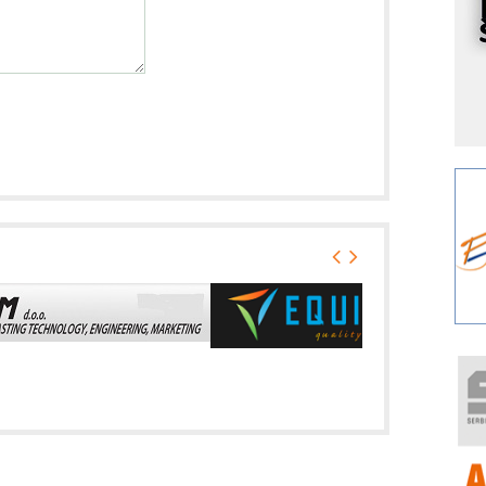
s
o
A
m
r
I
k
S
p
s
Y
p
F
r
p
R
F
a
E