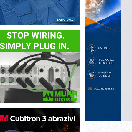
otpuna efikasnost bez složenih