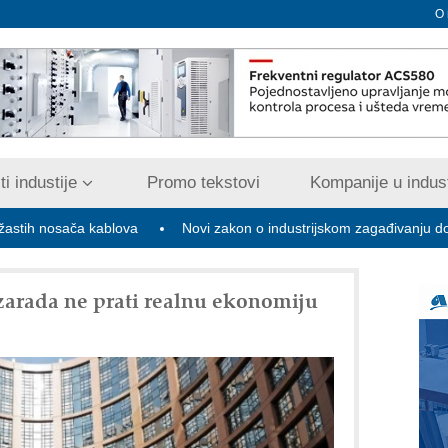
O
i industije
Promo tekstovi
Kompanije u indust
ača kablova
Novi zakon o industrijskom zagađivanju donosi digitali
 zarada ne prati realnu ekonomiju