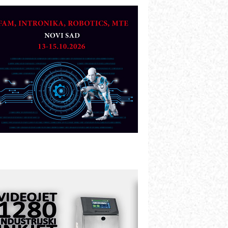
etekcija različitih oblika
AREX - Lim i mašine za savremena
ešenja
arcom-plast d.o.o.- vaš pouzdan
artner
TO - Prilagodite svoju toplinsku
bradu!
azvoj asortimanskog pravca MINI-
PLC AKYTEC
UKOM: Svetski standard metrologije
ostupan u Srbiji
OTOMAN – NEXT-Robotika vođena
eštačkom inteligencijom
.SAFE MOBILE revolucioniše
ndustrijsku automatizaciju
ionirskimmobile operator PANEL-OM
leksibilno stezanje i brzo
odešavanje u proizvodnji prototipova
IP KOP – napredna rešenja za