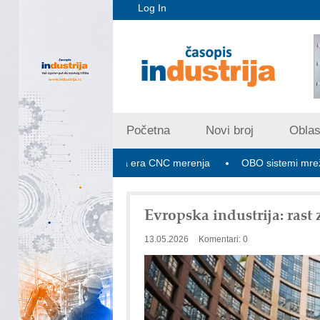
Log In
Početna
Novi broj
Oblast
pex V PLUS: Nova era CNC merenja
OBO sistemi mrežastih nos
Evropska industrija: rast
13.05.2026
Komentari: 0