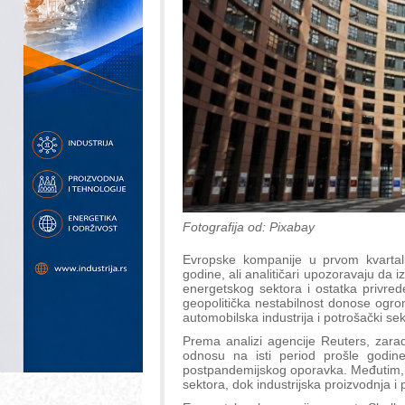
Fotografija od: Pixabay
Evropske kompanije u prvom kvartalu 
godine, ali analitičari upozoravaju da 
energetskog sektora i ostatka privred
geopolitička nestabilnost donose ogro
automobilska industrija i potrošački sek
Prema analizi agencije Reuters, zara
odnosu na isti period prošle godine,
postpandemijskog oporavka. Međutim, na
sektora, dok industrijska proizvodnja 