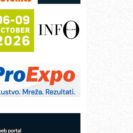
utomatizacija pakovanja · Display
Shelf-Ready) omotnice
otpuna efikasnost bez složenih
istema
rajna oznaka kao dugoročna korist
ezbednost na prvom mestu!
B BLUMENAUER - više od 40 godina
overenja u industriji
RMQ-TITAN ADVANCED INDICATOR
 Pametna signalizacija za efikasnije
pravljanje mašinama
itutoyo Crysta-Apex V PLUS: Nova
ra CNC merenja
BO sistemi mrežastih nosača kablova
roizvodnja iC7 Hybrid 1500 VDC
režnog pretvarača sa tečnim
lađenjem
COMBYPACK