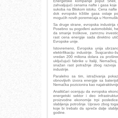
Energetske kompanije poput Shell,
zahvaljujući cenama nafte i gasa koje 
sukoba na Bliskom istoku. Cena nafte 
dok evropsko tržište gasa ostaje p
mogućih novih poremećaja u Hormuš
Sa druge strane, evropska industrija 
Posebno su pogođeni automobilski, hem
da smanje troškove, zamrznu investici
rast cena energije sada direktno utič
Evropske unije.
Istovremeno, Evropska unija ubrzano
elektrifikaciju industrije. Švajcarsko
vredan 200 miliona dolara za prošire
uključujući fabrike u Italiji, Nemačko
snažan rast potražnje zbog razvoja da
industrije.
Paralelno sa tim, istraživanja pok
obnovljivih izvora energije sa bateri
Nemačka pozicionira kao najatraktivnije
Analitičari ocenjuju da evropska ekono
energetski sektor i deo infrastruktu
proizvodne ekonomije trpi posledice 
slabljenja potrošnje. Upravo zbog toga
koje bi trebalo da spreče dalje slab
godine.