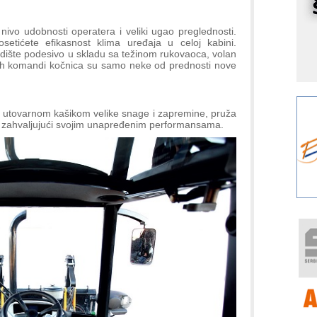
r
I
vo udobnosti operatera i veliki ugao preglednosti.
k
etićete efikasnost klima uređaja u celoj kabini.
edište podesivo u skladu sa težinom rukovaoca, volan
S
uplih komandi kočnica su samo neke od prednosti nove
p
s
Y
 utovarnom kašikom velike snage i zapremine, pruža
p
ti zahvaljujući svojim unapređenim performansama.
F
r
p
R
F
a
E
A
(
P
s