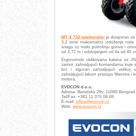
MT-X 732 telehendler
je dizajniran za
3,2 tone maksimalno izduženje ruke
snagu uz malu potrošnju goriva i omo
od 3,72 m i odstojanjem od tla od 45 c
Ergonomski oblikovana kabina sa J
zamor zahvaljujući komandama koje se 
brz i siguran zahvaljujući velikoj 
zahvaljujući lakom pristupu filterima
motora.
EVOCON d.o.o.
Adresa: Banatska 28v, 11080 Beograd
Tel/Fax: +381 11 375 08 08
E-mail:
office@evocon.rs
Web:
www.evocon.rs