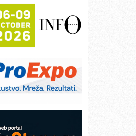
rajna oznaka kao dugoročna korist
ezbednost na prvom mestu!
B BLUMENAUER - više od 40 godina
overenja u industriji
RMQ-TITAN ADVANCED INDICATOR
 Pametna signalizacija za efikasnije
pravljanje mašinama
igurnije ispitivanje transformatora u
olarnim elektranama i vetroparkovima
ranje točkova na gradilištu- standard
odernog i odgovornog građenja
roizvodnja iC7 Hybrid 1500 VDC
režnog pretvarača sa tečnim
lađenjem
COMBYPACK
VOKS Maintenance Management
OSA i SCHUNK podižu proizvodnju
a viši nivo