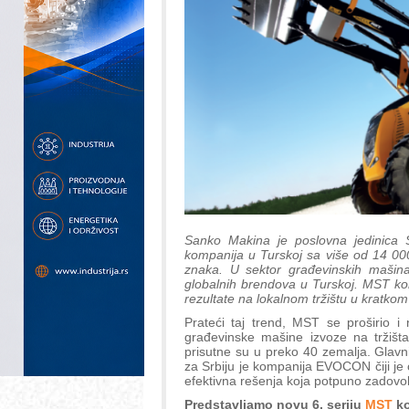
Sanko Makina je poslovna jedinica S
kompanija u Turskoj sa više od 14 000
znaka. U sektor građevinskih mašina 
globalnih brendova u Turskoj. MST ko
rezultate na lokalnom tržištu u kratk
Prateći taj trend, MST se proširio 
građevinske mašine izvoze na tržišta
prisutne su u preko 40 zemalja. Glav
za Srbiju je kompanija EVOCON čiji je
efektivna rešenja koja potpuno zadovol
Predstavljamo novu 6. seriju
MST
ko