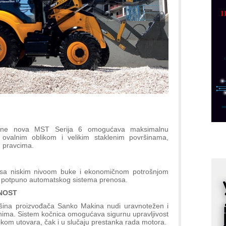
p
C
o
R
A
d
M
v
I
i
abine nova MST Serija 6 omogućava maksimalnu
p
ovalnim oblikom i velikim staklenim površinama,
 pravcima.
F
p
r sa niskim nivoom buke i ekonomičnom potrošnjom
K
o potpuno automatskog sistema prenosa.
s
NOST
o
ina proizvođača Sanko Makina nudi uravnotežen i
A
enima. Sistem kočnica omogućava sigurnu upravljivost
m
likom utovara, čak i u slučaju prestanka rada motora.