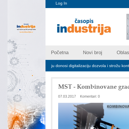
Log In
Početna
Novi broj
Oblast
m zagađivanju donosi digitalizaciju dozvola i strožu kontrolu emisija
MST - Kombinovane gra
07.03.2017
Komentari: 0