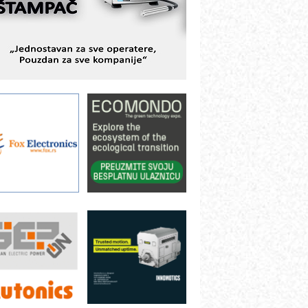
ešenjima
BeRTIM - oprema za ispitivanje
ontrole kvaliteta
TAUFF – Komponente koje
ovećavaju pouzdanost hidrauličkih
istema
AMADA pumpe – japanska
ouzdanost u transferu fluida
iltration Group Industrial – Napredna
ešenja za filtraciju u hidrauličkim i
rocesnim sistemima
ILINEX kompanije Rittal
ANUC: Najbolje za vašu pametnu
utomatizaciju
fikasno upravljanje energijom
utomatizacija pakovanja · Display
Shelf-Ready) omotnice
otpuna efikasnost bez složenih
istema