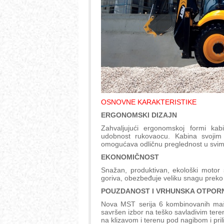
OSNOVNE KARAKTERISTIKE
ERGONOMSKI DIZAJN
Zahvaljujući ergonomskoj formi k
udobnost rukovaocu. Kabina svojim 
omogućava odličnu preglednost u svim
EKONOMIČNOST
Snažan, produktivan, ekološki moto
goriva, obezbeđuje veliku snagu prek
POUZDANOST I VRHUNSKA OTPOR
Nova MST serija 6 kombinovanih maš
savršen izbor na teško savladivim ter
na klizavom i terenu pod nagibom i pri