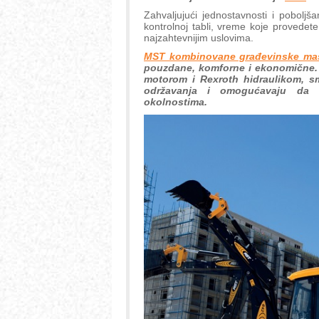
Zahvaljujući jednostavnosti i poboljša
kontrolnoj tabli, vreme koje provedet
najzahtevnijim uslovima.
MST kombinovane građevinske ma
pouzdane, komforne i ekonomične. 
motorom i Rexroth hidraulikom, sm
održavanja i omogućavaju da 
okolnostima.