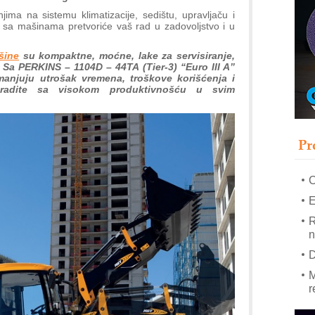
njima na sistemu klimatizacije, sedištu, upravljaču i
e sa mašinama pretvoriće vaš rad u zadovoljstvo i u
–
u
šine
su kompaktne, moćne, lake za servisiranje,
S
Sa PERKINS – 1104D – 44TA (Tier-3) “Euro III A”
anjuju utrošak vremena, troškove korišćenja i
s
radite sa visokom produktivnošću u svim
P
m
P
Pr
m
h
E
R
n
D
M
r
M