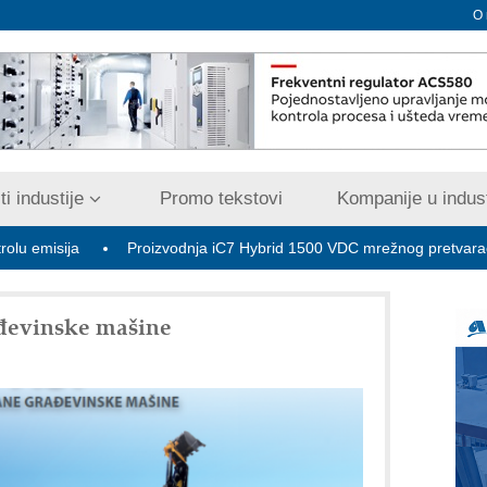
O
i industije
Promo tekstovi
Kompanije u indust
Proizvodnja iC7 Hybrid 1500 VDC mrežnog pretvarača sa tečnim h
đevinske mašine