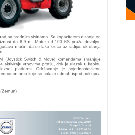
 rad na srednjim visinama. Sa kapacitetom dizanja od
 iznosi do 6,9 m. Motor od 100 KS pruža dovoljnu
gućava mašini da se lako kreće uz radijus okretanja
m.
SM (Joystick Switch & Move) komandama smanjuje
aktiviraju vrhovima prstiju, dok je ulazak u kabinu
ulaznoj platformi. Održavanje je pojednostavljeno
 i komponentama koje se nalaze odmah ispod poklopca
 (Zemun)