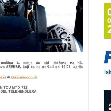
T
B
I
p
–
u
S
s
P
mašina 6. serije će biti izložena na 43.
m
a SEEBBE, koji će se održati od 19-23. aprila
P
m
t.rs
ili
www.evocon.rs
.
h
NITOU MT-X 732
ODEL TELEHENDLERA
E
R
n