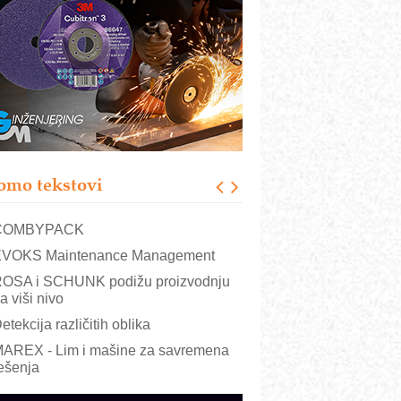
RMQ-TITAN ADVANCED INDICATOR
 Pametna signalizacija za efikasnije
pravljanje mašinama
igurnije ispitivanje transformatora u
olarnim elektranama i vetroparkovima
ranje točkova na gradilištu- standard
odernog i odgovornog građenja
roizvodnja iC7 Hybrid 1500 VDC
omo tekstovi
režnog pretvarača sa tečnim
lađenjem
COMBYPACK
VOKS Maintenance Management
OSA i SCHUNK podižu proizvodnju
a viši nivo
etekcija različitih oblika
AREX - Lim i mašine za savremena
ešenja
arcom-plast d.o.o.- vaš pouzdan