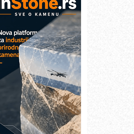
etekcija različitih oblika