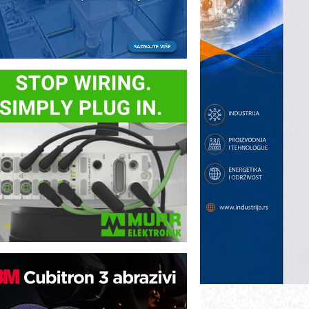
ezbednost na prvom mestu!
B BLUMENAUER - više od 40 godina
overenja u industriji