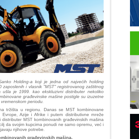
anko Holding-a koji je jedna od najvećih holding
 zaposlenih i vlasnik "MST" registrovanog zaštitnog
ušla je 1999. kao ekskluzivni distributer nekoliko
mbinovane građevinske mašine postigle su izuzetne
om vremenskom periodu.
i na tržišta u regionu. Danas se MST kombinovane
 Evrope, Azije i Afrike i putem distributivne mreže
ni distributer MST kombinovanih građevinskih mašina
B
 cilj da svojim kupcima ponudi ne samo opremu, već i
javaju njihove potrebe.
I
mbinovanih građevinskih mašina.
p