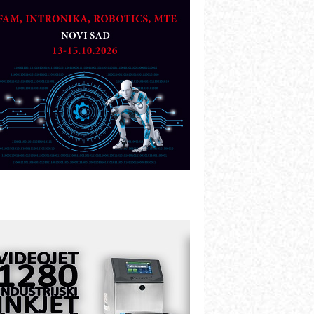
artner
TO - Prilagodite svoju toplinsku
bradu!
azvoj asortimanskog pravca MINI-
PLC AKYTEC
UKOM: Svetski standard metrologije
ostupan u Srbiji
OTOMAN – NEXT-Robotika vođena
eštačkom inteligencijom
.SAFE MOBILE revolucioniše
ndustrijsku automatizaciju
ionirskimmobile operator PANEL-OM
leksibilno stezanje i brzo
odešavanje u proizvodnji prototipova
IP KOP – napredna rešenja za
avremene industrijske i logističke
bjekte
lba d.o.o. – 35 godina preciznosti u
etrologiji i pametnim dozirnim