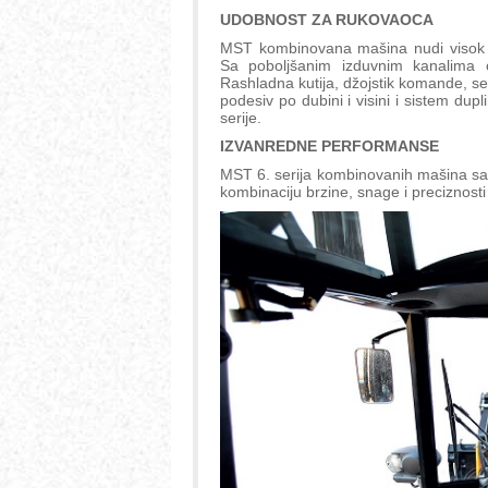
UDOBNOST ZA RUKOVAOCA
MST kombinovana mašina nudi visok ni
Sa poboljšanim izduvnim kanalima os
Rashladna kutija, džojstik komande, s
podesiv po dubini i visini i sistem d
serije.
IZVANREDNE PERFORMANSE
MST 6. serija kombinovanih mašina sa
kombinaciju brzine, snage i preciznos