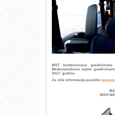
MST kombinovana građevinska 
Međunarodnom sajmu građevinarstv
2017. godine.
Za više informacija posetite
www.ms
MA
NOVI M