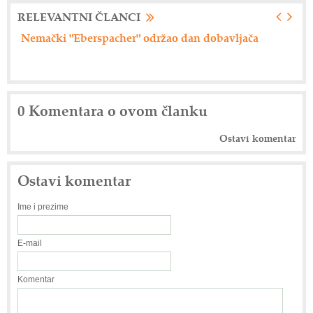
RELEVANTNI ČLANCI
Nemački "Eberspacher" održao dan dobavljača
Ax
0 Komentara o ovom članku
Ostavi komentar
Ostavi komentar
Ime i prezime
E-mail
Komentar