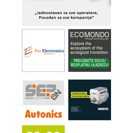
IBeRTIM - oprema za ispitivanje
kontrole kvaliteta
STAUFF – Komponente koje
povećavaju pouzdanost hidrauličkih
sistema
YAMADA pumpe – japanska
pouzdanost u transferu fluida
Filtration Group Industrial – Napredna
rešenja za filtraciju u hidrauličkim i
procesnim sistemima
Art Utopia Studio – vizuelne priče
industrije i biznisa
RILINEX kompanije Rittal
FANUC: Najbolje za vašu pametnu
automatizaciju
Efikasno upravljanje energijom
Automatizacija pakovanja · Display
(Shelf-Ready) omotnice
Proizvodnja iC7 Hybrid 1500 VDC