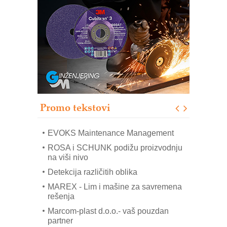
Trajna oznaka kao dugoročna korist
Bezbednost na prvom mestu!
IB BLUMENAUER - više od 40 godina
poverenja u industriji
RMQ-TITAN ADVANCED INDICATOR
– Pametna signalizacija za efikasnije
upravljanje mašinama
Sigurnije ispitivanje transformatora u
solarnim elektranama i vetroparkovima
Promo tekstovi
COMBYPACK
EVOKS Maintenance Management
ROSA i SCHUNK podižu proizvodnju
na viši nivo
Detekcija različitih oblika
MAREX - Lim i mašine za savremena
rešenja
Marcom-plast d.o.o.- vaš pouzdan
partner