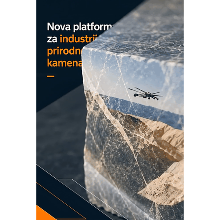
MAREX - Lim i mašine za savremena
rešenja