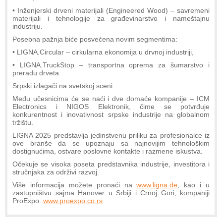
• Inženjerski drveni materijali (Engineered Wood) – savremeni
materijali i tehnologije za građevinarstvo i nameštajnu
industriju.
Posebna pažnja biće posvećena novim segmentima:
• LIGNA.Circular – cirkularna ekonomija u drvnoj industriji,
• LIGNA.TruckStop – transportna oprema za šumarstvo i
preradu drveta.
Srpski izlagači na svetskoj sceni
Među učesnicima će se naći i dve domaće kompanije – ICM
Electronics i NIGOS Elektronik, čime se potvrđuje
konkurentnost i inovativnost srpske industrije na globalnom
tržištu.
LIGNA 2025 predstavlja jedinstvenu priliku za profesionalce iz
ove branše da se upoznaju sa najnovijim tehnološkim
dostignućima, ostvare poslovne kontakte i razmene iskustva.
Očekuje se visoka poseta predstavnika industrije, investitora i
stručnjaka za održivi razvoj.
Više informacija možete pronaći na
www.ligna.de
, kao i u
zastupništvu sajma Hanover u Srbiji i Crnoj Gori, kompaniji
ProExpo:
www.proexpo.co.rs