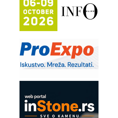
mrežnog pretvarača sa tečnim
hlađenjem
Potpuna efikasnost bez složenih
sistema
Trajna oznaka kao dugoročna korist
Bezbednost na prvom mestu!
IB BLUMENAUER - više od 40 godina
poverenja u industriji
RMQ-TITAN ADVANCED INDICATOR
– Pametna signalizacija za efikasnije
upravljanje mašinama
Sigurnije ispitivanje transformatora u
solarnim elektranama i vetroparkovima
COMBYPACK
EVOKS Maintenance Management
ROSA i SCHUNK podižu proizvodnju
na viši nivo
Detekcija različitih oblika