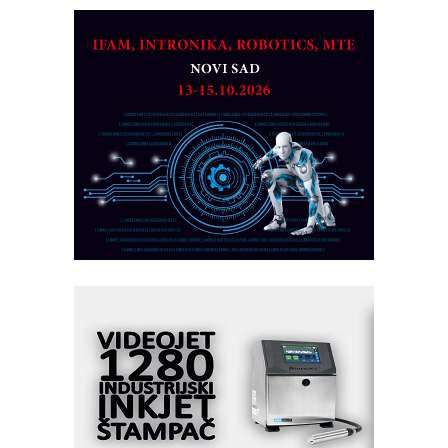
CTO - Prilagodite svoju toplinsku
obradu!
Razvoj asortimanskog pravca MINI-
PLC AKYTEC
AUKOM: Svetski standard metrologije
dostupan u Srbiji
MOTOMAN – NEXT-Robotika vođena
veštačkom inteligencijom
I.SAFE MOBILE revolucioniše
industrijsku automatizaciju
pionirskimmobile operator PANEL-OM
Fleksibilno stezanje i brzo
podešavanje u proizvodnji prototipova
KIP KOP – napredna rešenja za
savremene industrijske i logističke
objekte
Alba d.o.o. – 35 godina preciznosti u
metrologiji i pametnim dozirnim
rešenjima