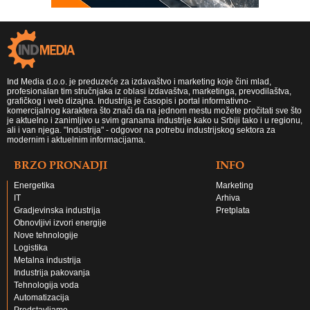
Ind Media d.o.o. je preduzeće za izdavaštvo i marketing koje čini mlad,
profesionalan tim stručnjaka iz oblasi izdavaštva, marketinga, prevodilaštva,
grafičkog i web dizajna. Industrija je časopis i portal informativno-
komercijalnog karaktera što znači da na jednom mestu možete pročitati sve što
je aktuelno i zanimljivo u svim granama industrije kako u Srbiji tako i u regionu,
ali i van njega. "Industrija" - odgovor na potrebu industrijskog sektora za
modernim i aktuelnim informacijama.
BRZO PRONADJI
INFO
Energetika
Marketing
IT
Arhiva
Gradjevinska industrija
Pretplata
Obnovljivi izvori energije
Nove tehnologije
Logistika
Metalna industrija
Industrija pakovanja
Tehnologija voda
Automatizacija