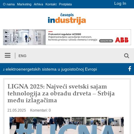
Log In
O nama
Marketing
Arhiva
Kontakt
Pretplata
ENG
ektroenergetskih sistema u jugoistočnoj Evropi
COMBYPACK
LIGNA 2025: Najveći svetski sajam
tehnologija za obradu drveta – Srbija
među izlagačima
21.05.2025
Komentari: 0