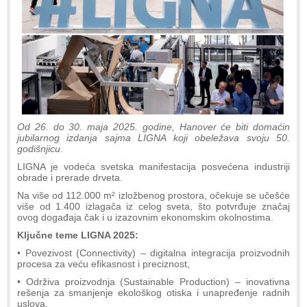
Od 26. do 30. maja 2025. godine, Hanover će biti domaćin
jubilarnog izdanja sajma LIGNA koji obeležava svoju 50.
godišnjicu.
LIGNA je vodeća svetska manifestacija posvećena industriji
obrade i prerade drveta.
Na više od 112.000 m² izložbenog prostora, očekuje se učešće
više od 1.400 izlagača iz celog sveta, što potvrđuje značaj
ovog događaja čak i u izazovnim ekonomskim okolnostima.
Ključne teme LIGNA 2025:
• Povezivost (Connectivity) – digitalna integracija proizvodnih
procesa za veću efikasnost i preciznost,
• Održiva proizvodnja (Sustainable Production) – inovativna
rešenja za smanjenje ekološkog otiska i unapređenje radnih
uslova,