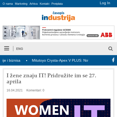
Log In
O nama
Marketing
Arhiva
Kontakt
Pretplata
ENG
biznisa
Mitutoyo Crysta-Apex V PLUS: Nova era CNC merenja
I žene znaju IT! Pridružite im se 27.
aprila
16.04.2021
Komentari: 0