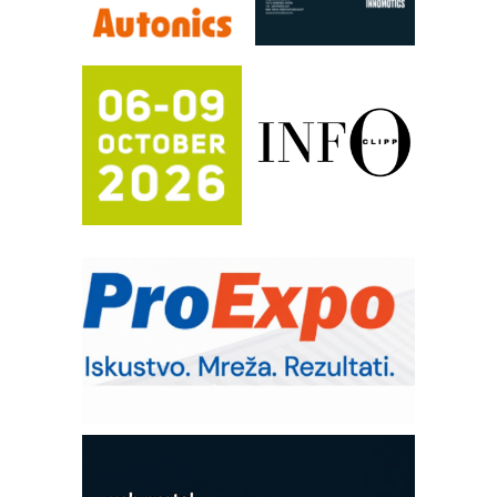
rešenja za filtraciju u hidrauličkim i
procesnim sistemima
RILINEX kompanije Rittal
FANUC: Najbolje za vašu pametnu
automatizaciju
Efikasno upravljanje energijom
Automatizacija pakovanja · Display
(Shelf-Ready) omotnice
Potpuna efikasnost bez složenih
sistema
Trajna oznaka kao dugoročna korist
Bezbednost na prvom mestu!
IB BLUMENAUER - više od 40 godina
poverenja u industriji
Art Utopia Studio – vizuelne priče
industrije i biznisa
Mitutoyo Crysta-Apex V PLUS: Nova
era CNC merenja