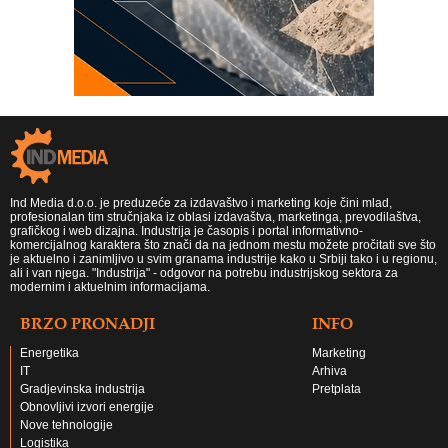
Ind Media d.o.o. je preduzeće za izdavaštvo i marketing koje čini mlad,
profesionalan tim stručnjaka iz oblasi izdavaštva, marketinga, prevodilaštva,
grafičkog i web dizajna. Industrija je časopis i portal informativno-
komercijalnog karaktera što znači da na jednom mestu možete pročitati sve što
je aktuelno i zanimljivo u svim granama industrije kako u Srbiji tako i u regionu,
ali i van njega. "Industrija" - odgovor na potrebu industrijskog sektora za
modernim i aktuelnim informacijama.
BRZO PRONADJI
INFO
Energetika
Marketing
IT
Arhiva
Gradjevinska industrija
Pretplata
Obnovljivi izvori energije
Nove tehnologije
Logistika