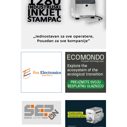
I.SAFE MOBILE revolucioniše
industrijsku automatizaciju
pionirskimmobile operator PANEL-OM
Fleksibilno stezanje i brzo
podešavanje u proizvodnji prototipova
KIP KOP – napredna rešenja za
savremene industrijske i logističke
objekte
Alba d.o.o. – 35 godina preciznosti u
metrologiji i pametnim dozirnim
rešenjima
IBeRTIM - oprema za ispitivanje
kontrole kvaliteta
STAUFF – Komponente koje
povećavaju pouzdanost hidrauličkih
sistema
YAMADA pumpe – japanska
pouzdanost u transferu fluida
Filtration Group Industrial – Napredna