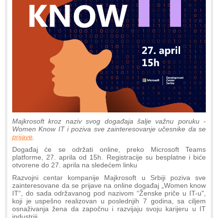
Majkrosoft kroz naziv svog događaja šalje važnu poruku -
Women Know IT i poziva sve zainteresovanje učesnike da se
prijave
.
Događaj će se održati online, preko Microsoft Teams
platforme, 27. aprila od 15h. Registracije su besplatne i biće
otvorene do 27. aprila na sledećem linku
Razvojni centar kompanije Majkrosoft u Srbiji poziva sve
zainteresovane da se prijave na online događaj „Women know
IT“, do sada održavanog pod nazivom “Ženske priče u IT-u",
koji je uspešno realizovan u poslednjih 7 godina, sa ciljem
osnaživanja žena da započnu i razvijaju svoju karijeru u IT
industriji.