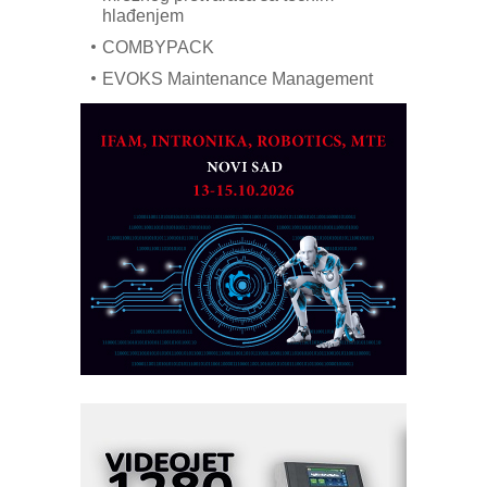
hlađenjem
COMBYPACK
EVOKS Maintenance Management
ROSA i SCHUNK podižu proizvodnju
na viši nivo
Detekcija različitih oblika
MAREX - Lim i mašine za savremena
rešenja
Marcom-plast d.o.o.- vaš pouzdan
partner
CTO - Prilagodite svoju toplinsku
obradu!
Razvoj asortimanskog pravca MINI-
PLC AKYTEC
AUKOM: Svetski standard metrologije
dostupan u Srbiji
MOTOMAN – NEXT-Robotika vođena
veštačkom inteligencijom