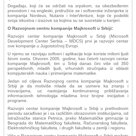
Događaju, koji će se održati na srpskom, sa obezbeđenim
prevodom i na engleski, pridružiće se i softverske inženjerke iz
kompanija Nordeus, Nutanix i InterVenture, koje će podeliiti
svoja iskustva i izazove sa kojima su se susretale u karijeri.
O Razvojnom centru kompanije Majkrosoft u Srbiji:
Razvojni centar kompanije Majkrosoft u Srbiji (Microsoft
Development Center Serbia – MDCS) prvi je razvojni centar
ove kompanije u Jugoistočnoj Evropi.
U njemu se razvijaju softveri i aplikacije koje koriste milioni ljudi
širom sveta. Otvoren 2005. godine, kao četvrti razvojni centar
kompanije Majkrosoft, tim u Srbiji danas čini više od 350
perspektivnih, mladih ljudi, vrhunskih stručnjaka iz oblasti
kompjuterskih nauka i primenjene matematike.
Jedan od ciljeva Razvojnog centra kompanije Majkrosoft u
Srbiji je da motiviše mlade da se usmere ka znanju i
inovacijama, uz nastojanja kontinuiranog približavanja
informacionih tehnologija mladima kroz brojne inicijative i
programe.
Razvojni centar kompanije Majkrosoft u Srbiji u prethodnom
periodu sarađivao je i sa različitim obrazovnim institucijama, od
Istraživačke stanice Petnica, preko Matematičke gimnazije iz
Beograda do Matematičkog fakulteta, Računarskog fakulteta,
Elektrotehničkog fakulteta, i drugih fakulteta u zemlji i regionu.
Više o Razvojnom centru kompanije Majkrosoft u Srbiji možete