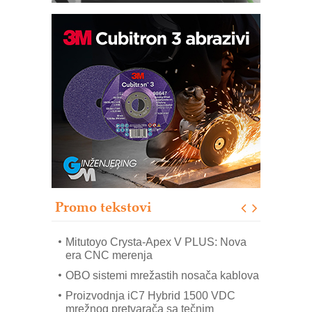
Automatizacija pakovanja · Display
(Shelf-Ready) omotnice
Potpuna efikasnost bez složenih
sistema
Trajna oznaka kao dugoročna korist
Bezbednost na prvom mestu!
IB BLUMENAUER - više od 40 godina
poverenja u industriji
Promo tekstovi
Art Utopia Studio – vizuelne priče
industrije i biznisa
Mitutoyo Crysta-Apex V PLUS: Nova
era CNC merenja
OBO sistemi mrežastih nosača kablova
Proizvodnja iC7 Hybrid 1500 VDC
mrežnog pretvarača sa tečnim