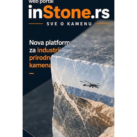
OBO sistemi mrežastih nosača kablova
Proizvodnja iC7 Hybrid 1500 VDC
mrežnog pretvarača sa tečnim
hlađenjem
COMBYPACK