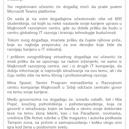
Svi registrovani učesnici će događaj moći da prate putem
Microsoft Teams platforme.
Do sada je na ovim događajima učestvovalo više od 800
studentkinja, od kojih su neke nastavile svoje karijere upravo u
Majkrosoft razvojnom centru, gde su dobile priliku da budu u
centru globalnog IT razvoja i kreiraju tehnologije budućnosti.
Tokom ovog događaja, imaćete priliku da čujete njihove priče,
koje su najbolja preporuka za sve devojke koje žele da
razvijaju karijeru u IT industriji.
I prilikom ovogodišnjeg virtuelnog događaja svi učesnici će
imati priliku da se upoznaju sa radom inženjerki, ne samo iz
Majkrosoft razvojnog centra, već i iz drugih IT kompanija, da
dobiju informacije iz najnovijih istraživanja na ovu temu, ali i da
čuju nešto više na temu ličnog i profesionalnog razvoja.
Mina Spasić, Senior Program menadžerka u Razvojnom
centru kompanije Majkrosoft u Srbiji održaće centralni govor
na temu svoje karijere.
Među govornicima na događaju će, između ostalih, biti i Mia
Popić, koučing psihološkinja i psihoterapeutkinja, koja će
govoriti o istraživanju kojim se bavila u okviru svoje doktorske
teze na temu žena liderki, kao i Iva Parađanin, novinarka,
urednica Elle Active rubrike u Elle magazinu i autorka podkasta
Tampon zona, sa pričom o samopouzdanju i koliku ulogu ono
igra kod žena u poslovnom svetu.