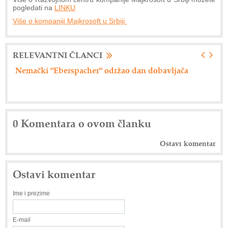
pogledati na
LINKU
Više o kompaniji Majkrosoft u Srbiji
RELEVANTNI ČLANCI
ljača
Axiom Tech d.o.o. - Siemensova rešenja
0 Komentara o ovom članku
Ostavi komentar
Ostavi komentar
Ime i prezime
E-mail