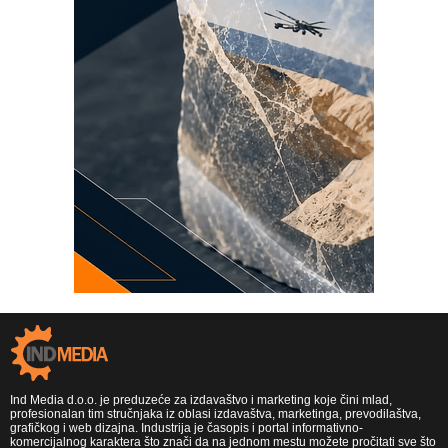
Ind Media d.o.o. je preduzeće za izdavaštvo i marketing koje čini mlad,
profesionalan tim stručnjaka iz oblasi izdavaštva, marketinga, prevodilaštva,
grafičkog i web dizajna. Industrija je časopis i portal informativno-
komercijalnog karaktera što znači da na jednom mestu možete pročitati sve što