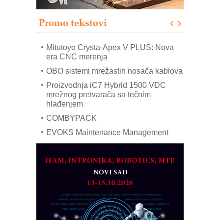
IB BLUMENAUER - više od 40 godina
poverenja u industriji
Promo tekstovi
Art Utopia Studio – vizuelne priče
industrije i biznisa
Mitutoyo Crysta-Apex V PLUS: Nova
era CNC merenja
OBO sistemi mrežastih nosača kablova
Proizvodnja iC7 Hybrid 1500 VDC
mrežnog pretvarača sa tečnim
hlađenjem
COMBYPACK
EVOKS Maintenance Management
ROSA i SCHUNK podižu proizvodnju
na viši nivo
Detekcija različitih oblika
MAREX - Lim i mašine za savremena
rešenja
Marcom-plast d.o.o.- vaš pouzdan
partner