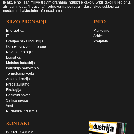
je aktuelno i zanimljivo u svim granama industrije kako u Srbiji tako i u regionu,
ali i van njega. "Industrija" - odgovor na potrebu industrijskog sektora za
modernim i aktuelnim informacijama.
BRZO PRONADJI
INFO
Energetika
Marketing
IT
Arhiva
Gradjevinska industrija
Pretplata
Obnovljivi izvori energije
Nove tehnologije
Logistika
Metalna industrija
Industrija pakovanja
Tehnologija voda
Automatizacija
Predstavljamo
Ekologija
Poslovni saveti
Sa lica mesta
Vesti
Rudarska industrija
KONTAKT
IND MEDIA d.o.o.