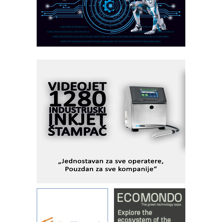
CTO - Prilagodite svoju toplinsku
obradu!
Razvoj asortimanskog pravca MINI-
PLC AKYTEC
AUKOM: Svetski standard metrologije
dostupan u Srbiji
MOTOMAN – NEXT-Robotika vođena
veštačkom inteligencijom
I.SAFE MOBILE revolucioniše
industrijsku automatizaciju
pionirskimmobile operator PANEL-OM
Fleksibilno stezanje i brzo
podešavanje u proizvodnji prototipova
KIP KOP – napredna rešenja za
savremene industrijske i logističke
objekte
Alba d.o.o. – 35 godina preciznosti u
metrologiji i pametnim dozirnim
rešenjima