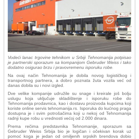
Vodeći lanac trgovine tehnikom u Srbiji Tehnomanija potpisao
je partnerski sporazum sa kompanijom Gebruder Weiss i tako
dodatno osigurao brzu i pravovremenu isporuku robe.
Na ovaj način Tehnomanija je dobila novog logističkog i
transportnog partnera, a dobro poznata žuta vozila već od
danas dobila su i novi izgled.
Dve velike kompanije udružile su snage i kreirale još bolju
uslugu koja uključuje skladištenje i isporuku robe do
Tehnomanija prodavnica, kao i dostavu proizvoda kupcima koji
koriste online servis tehnomanija.rs. Isporuka do kućnog praga
dostupna je i svim potrošačima koji u nekoj od Tehnomanija
radnji kupe robu u vrednosti većoj od 2.000 dinara.
Prema rečima predstavnika Tehnomanije, sporazum sa
Gebruder Weiss Srbija bio je logičan i očekivan korak uz
pomoć koga je jedan od omiljenih srpskih brendova dobio