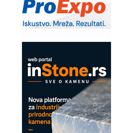
Trajna oznaka kao dugoročna korist
Bezbednost na prvom mestu!
IB BLUMENAUER - više od 40 godina
poverenja u industriji
Art Utopia Studio – vizuelne priče
industrije i biznisa
Mitutoyo Crysta-Apex V PLUS: Nova
era CNC merenja
OBO sistemi mrežastih nosača kablova
Proizvodnja iC7 Hybrid 1500 VDC
mrežnog pretvarača sa tečnim
hlađenjem
COMBYPACK