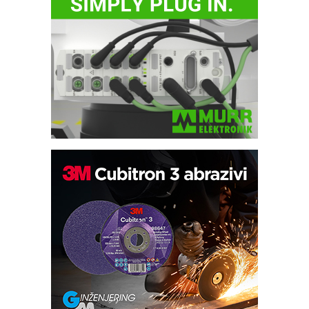
Automatizacija pakovanja · Display
(Shelf-Ready) omotnice
Potpuna efikasnost bez složenih
sistema
Trajna oznaka kao dugoročna korist
Bezbednost na prvom mestu!