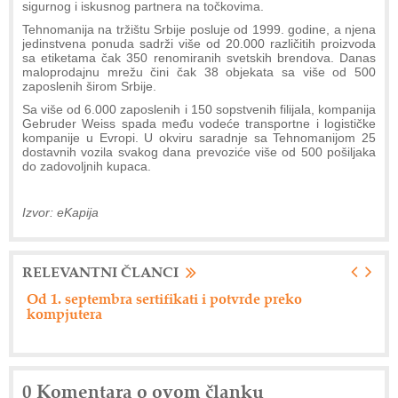
sigurnog i iskusnog partnera na točkovima.
Tehnomanija na tržištu Srbije posluje od 1999. godine, a njena
jedinstvena ponuda sadrži više od 20.000 različitih proizvoda
sa etiketama čak 350 renomiranih svetskih brendova. Danas
maloprodajnu mrežu čini čak 38 objekata sa više od 500
zaposlenih širom Srbije.
Sa više od 6.000 zaposlenih i 150 sopstvenih filijala, kompanija
Gebruder Weiss spada među vodeće transportne i logističke
kompanije u Evropi. U okviru saradnje sa Tehnomanijom 25
dostavnih vozila svakog dana prevoziće više od 500 pošiljaka
do zadovoljnih kupaca.
Izvor: eKapija
RELEVANTNI ČLANCI
Od 1. septembra sertifikati i potvrde preko
Ne
kompjutera
0 Komentara o ovom članku