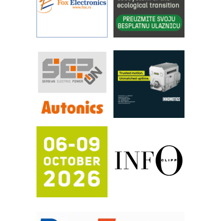
IBeRTIM - oprema za ispitivanje
kontrole kvaliteta
STAUFF – Komponente koje
povećavaju pouzdanost hidrauličkih
sistema
YAMADA pumpe – japanska
pouzdanost u transferu fluida
Filtration Group Industrial – Napredna
rešenja za filtraciju u hidrauličkim i
procesnim sistemima
RILINEX kompanije Rittal
FANUC: Najbolje za vašu pametnu
automatizaciju
Efikasno upravljanje energijom
Automatizacija pakovanja · Display
(Shelf-Ready) omotnice
Potpuna efikasnost bez složenih
sistema