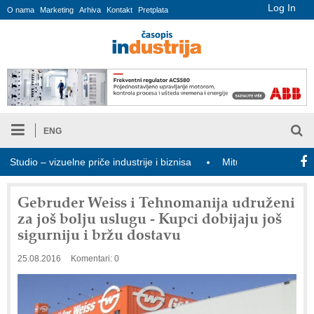
Log In
O nama
Marketing
Arhiva
Kontakt
Pretplata
ENG
dio – vizuelne priče industrije i biznisa
Mitutoyo Crysta-Apex V 
Gebruder Weiss i Tehnomanija udruženi
za još bolju uslugu - Kupci dobijaju još
sigurniju i bržu dostavu
25.08.2016
Komentari: 0