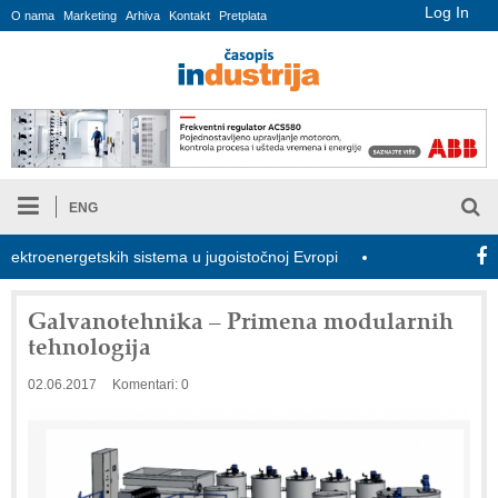
Log In
O nama
Marketing
Arhiva
Kontakt
Pretplata
ENG
roenergetskih sistema u jugoistočnoj Evropi
COMBYPACK
U
Galvanotehnika – Primena modularnih
tehnologija
02.06.2017
Komentari: 0