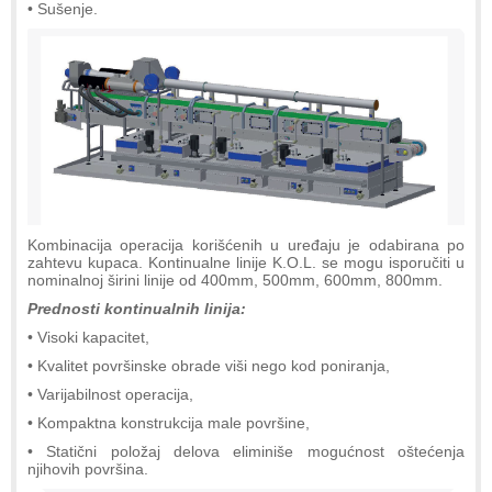
• Sušenje.
Kombinacija operacija korišćenih u uređaju je odabirana po
zahtevu kupaca. Kontinualne linije K.O.L. se mogu isporučiti u
nominalnoj širini linije od 400mm, 500mm, 600mm, 800mm.
Prednosti kontinualnih linija:
• Visoki kapacitet,
• Kvalitet površinske obrade viši nego kod poniranja,
• Varijabilnost operacija,
• Kompaktna konstrukcija male površine,
• Statični položaj delova eliminiše mogućnost oštećenja
njihovih površina.