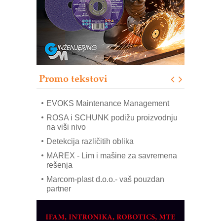
IB BLUMENAUER - više od 40 godina
poverenja u industriji
RMQ-TITAN ADVANCED INDICATOR
– Pametna signalizacija za efikasnije
upravljanje mašinama
Sigurnije ispitivanje transformatora u
solarnim elektranama i vetroparkovima
Promo tekstovi
COMBYPACK
EVOKS Maintenance Management
ROSA i SCHUNK podižu proizvodnju
na viši nivo
Detekcija različitih oblika
MAREX - Lim i mašine za savremena
rešenja
Marcom-plast d.o.o.- vaš pouzdan
partner
CTO - Prilagodite svoju toplinsku
obradu!