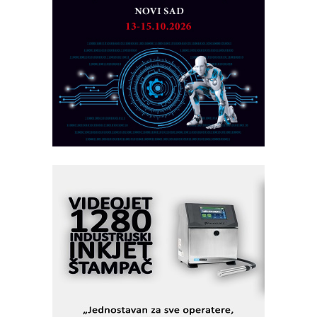
Razvoj asortimanskog pravca MINI-
PLC AKYTEC
AUKOM: Svetski standard metrologije
dostupan u Srbiji
MOTOMAN – NEXT-Robotika vođena
veštačkom inteligencijom
I.SAFE MOBILE revolucioniše
industrijsku automatizaciju
pionirskimmobile operator PANEL-OM
Fleksibilno stezanje i brzo
podešavanje u proizvodnji prototipova
KIP KOP – napredna rešenja za
savremene industrijske i logističke
objekte
Alba d.o.o. – 35 godina preciznosti u
metrologiji i pametnim dozirnim
rešenjima
IBeRTIM - oprema za ispitivanje
kontrole kvaliteta