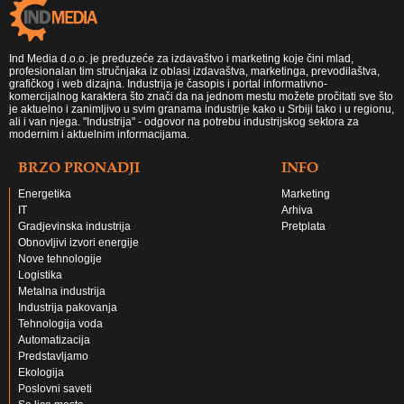
Ind Media d.o.o. je preduzeće za izdavaštvo i marketing koje čini mlad,
profesionalan tim stručnjaka iz oblasi izdavaštva, marketinga, prevodilaštva,
grafičkog i web dizajna. Industrija je časopis i portal informativno-
komercijalnog karaktera što znači da na jednom mestu možete pročitati sve što
je aktuelno i zanimljivo u svim granama industrije kako u Srbiji tako i u regionu,
ali i van njega. "Industrija" - odgovor na potrebu industrijskog sektora za
modernim i aktuelnim informacijama.
BRZO PRONADJI
INFO
Energetika
Marketing
IT
Arhiva
Gradjevinska industrija
Pretplata
Obnovljivi izvori energije
Nove tehnologije
Logistika
Metalna industrija
Industrija pakovanja
Tehnologija voda
Automatizacija
Predstavljamo
Ekologija
Poslovni saveti