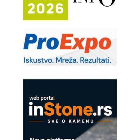
Potpuna efikasnost bez složenih
sistema
Trajna oznaka kao dugoročna korist
Bezbednost na prvom mestu!
IB BLUMENAUER - više od 40 godina
poverenja u industriji
RMQ-TITAN ADVANCED INDICATOR
– Pametna signalizacija za efikasnije
upravljanje mašinama
Sigurnije ispitivanje transformatora u
solarnim elektranama i vetroparkovima
COMBYPACK
EVOKS Maintenance Management
ROSA i SCHUNK podižu proizvodnju
na viši nivo
Detekcija različitih oblika
MAREX - Lim i mašine za savremena
rešenja