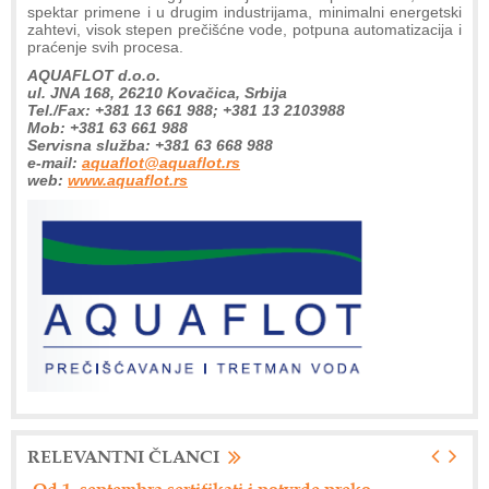
spektar primene i u drugim industrijama, minimalni energetski
zahtevi, visok stepen prečišćne vode, potpuna automatizacija i
praćenje svih procesa.
AQUAFLOT d.o.o.
ul. JNA 168, 26210 Kovačica, Srbija
Tel./Fax: +381 13 661 988; +381 13 2103988
Mob: +381 63 661 988
Servisna služba: +381 63 668 988
e-mail:
aquaflot@aquaflot.rs
web:
www.aquaflot.rs
RELEVANTNI ČLANCI
Nemački "Eberspacher" održao dan dobavljača
Dr