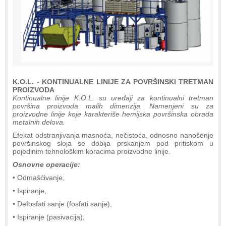
K.O.L. - KONTINUALNE LINIJE ZA POVRŠINSKI TRETMAN
PROIZVODA
Kontinualne linije K.O.L. su uređaji za kontinualni tretman
površina proizvoda malih dimenzija. Namenjeni su za
proizvodne linije koje karakteriše hemijska površinska obrada
metalnih delova.
Efekat odstranjivanja masnoća, nečistoća, odnosno nanošenje
površinskog sloja se dobija prskanjem pod pritiskom u
pojedinim tehnološkim koracima proizvodne linije.
Osnovne operacije:
• Odmašćivanje,
• Ispiranje,
• Defosfati sanje (fosfati sanje),
• Ispiranje (pasivacija),