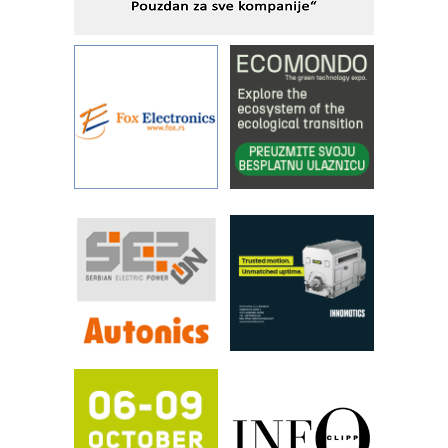
STAUFF – Komponente koje
povećavaju pouzdanost hidrauličkih
sistema
YAMADA pumpe – japanska
pouzdanost u transferu fluida
Filtration Group Industrial – Napredna
rešenja za filtraciju u hidrauličkim i
procesnim sistemima
Art Utopia Studio – vizuelne priče
industrije i biznisa
RILINEX kompanije Rittal
FANUC: Najbolje za vašu pametnu
automatizaciju
Efikasno upravljanje energijom
Automatizacija pakovanja · Display
(Shelf-Ready) omotnice
Proizvodnja iC7 Hybrid 1500 VDC
mrežnog pretvarača sa tečnim
hlađenjem