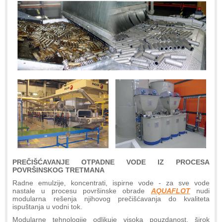
PREČIŠĆAVANJE OTPADNE VODE IZ PROCESA
POVRŠINSKOG TRETMANA
Radne emulzije, koncentrati, ispirne vode - za sve vode
nastale u procesu površinske obrade
AQUAFLOT
nudi
modularna rešenja njihovog prečišćavanja do kvaliteta
ispuštanja u vodni tok.
Modularne tehnologije odlikuje visoka pouzdanost, širok