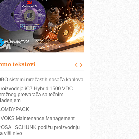
istema
rajna oznaka kao dugoročna korist
ezbednost na prvom mestu!
B BLUMENAUER - više od 40 godina
overenja u industriji
RMQ-TITAN ADVANCED INDICATOR
 Pametna signalizacija za efikasnije
pravljanje mašinama
omo tekstovi
itutoyo Crysta-Apex V PLUS: Nova
ra CNC merenja
BO sistemi mrežastih nosača kablova
roizvodnja iC7 Hybrid 1500 VDC
režnog pretvarača sa tečnim
lađenjem
COMBYPACK
VOKS Maintenance Management
OSA i SCHUNK podižu proizvodnju
a viši nivo