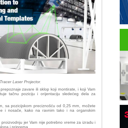
Tracer Laser Projector.
repoznaje zavare ili sklop koji montirate, i koji Vam
e tačnu poziciju i orijentaciju sledećeg dela za
m, sa pozicijskom preciznošću od 0,25 mm, možete
one i nosače, kako na ravnim tako i na organskim
e proizvodnju jer Vam nije potrebno vreme za izradu i
P
lona i priprema.