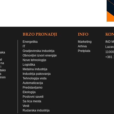
BRZO PRONADJI
INFO
KO
Energetika
Marketing
IND M
IT
Arhiva
Lazar
Gradjevinska industrija
Pretplata
11000
jaka
Obnovljivi izvori energije
+381 
al
Nove tehnologije
 na
Logistika
i
Metalna industrija
 tako
a
Industrija pakovanja
lnim
Tehnologija voda
Automatizacija
Predstavljamo
Ekologija
Poslovni saveti
Sa lica mesta
Vesti
Rudarska industrija