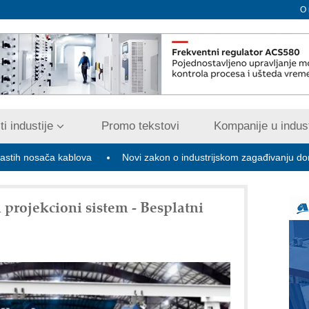
O
i industije
Promo tekstovi
Kompanije u indust
a kablova
Novi zakon o industrijskom zagađivanju donosi digitaliz
rojekcioni sistem - Besplatni