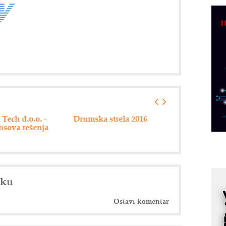
D
M
r
M
p
C
o
R
A
a strela 2016
Hannover messe 2016
ABB - 125 god
uspešnog posl
d
M
v
I
i
nku
p
F
Ostavi komentar
p
K