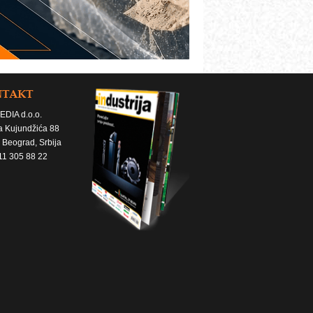
NTAKT
EDIA d.o.o.
a Kujundžića 88
 Beograd, Srbija
11 305 88 22