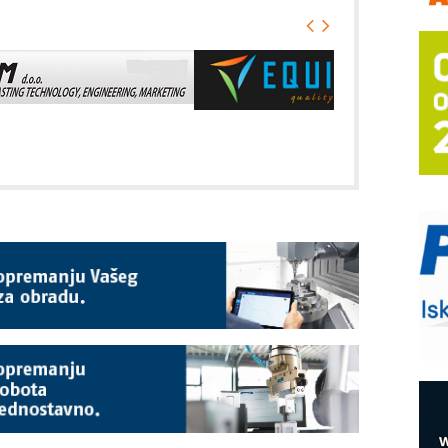
A
(
P
s
T
B
I
p
–
u
M
e
O
P
m
h