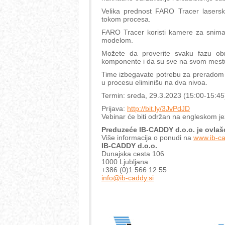
Velika prednost FARO Tracer lasersko
tokom procesa.
FARO Tracer koristi kamere za snima
modelom.
Možete da proverite svaku fazu obra
komponente i da su sve na svom mest
Time izbegavate potrebu za preradom 
u procesu eliminišu na dva nivoa.
Termin: sreda, 29.3.2023 (15:00-15:45
Prijava:
http://bit.ly/3JvPdJD
Vebinar će biti održan na engleskom je
Preduzeće IB-CADDY d.o.o. je ovlaš
Više informacija o ponudi na
www.ib-c
IB-CADDY d.o.o.
Dunajska cesta 106
1000 Ljubljana
+386 (0)1 566 12 55
info@ib-caddy.si