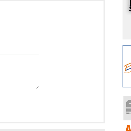
s
o
A
m
r
I
k
S
p
s
Y
p
F
r
p
R
F
a
E