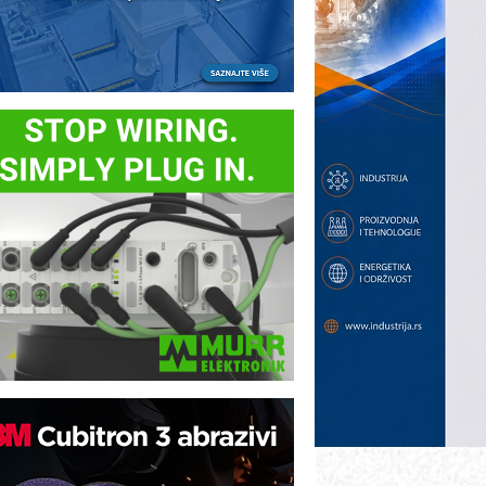
otpuna efikasnost bez složenih