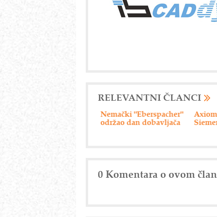
RELEVANTNI ČLANCI
Nemački "Eberspacher"
Axiom Tech d.o.o. -
Drumsk
održao dan dobavljača
Siemensova rešenja
0 Komentara o ovom čla