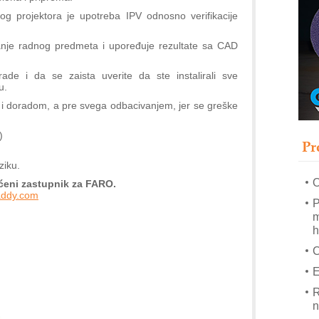
s
g projektora je upotreba IPV odnosno verifikacije
T
B
nje radnog predmeta i upoređuje rezultate sa CAD
I
de i da se zaista uverite da ste instalirali sve
p
u.
i doradom, a pre svega odbacivanjem, jer se greške
–
u
)
Pr
M
e
ziku.
O
ćeni zastupnik za FARO.
addy.com
P
m
h
E
R
n