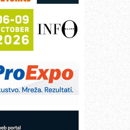
utomatizacija pakovanja · Display
Shelf-Ready) omotnice
otpuna efikasnost bez složenih
istema
rajna oznaka kao dugoročna korist
ezbednost na prvom mestu!
B BLUMENAUER - više od 40 godina
overenja u industriji
RMQ-TITAN ADVANCED INDICATOR
 Pametna signalizacija za efikasnije
pravljanje mašinama
itutoyo Crysta-Apex V PLUS: Nova
ra CNC merenja
BO sistemi mrežastih nosača kablova
roizvodnja iC7 Hybrid 1500 VDC
režnog pretvarača sa tečnim
lađenjem
COMBYPACK