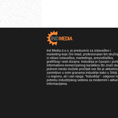
Ind Media d.o.o. je preduzeće za izdavaštvo i
marketing koje čini mlad, profesionalan tim stručn
iz oblasi izdavaštva, marketinga, prevodilaštva,
grafičkog i web dizajna. Industrija je časopis i port
informativno-komercijalnog karaktera što znači da
jednom mestu možete pročitati sve što je aktuelno 
zanimljivo u svim granama industrije kako u Srbiji
i u regionu, ali i van njega. "Industrija" - odgovor n
potrebu industrijskog sektora za modernim i aktue
informacijama.