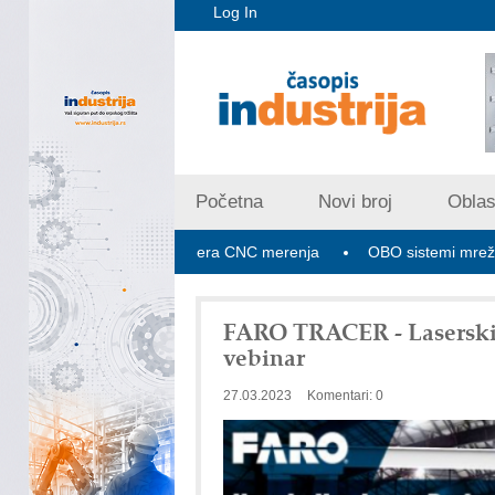
Log In
Početna
Novi broj
Oblast
ex V PLUS: Nova era CNC merenja
OBO sistemi mrežastih nosač
FARO TRACER - Laserski p
vebinar
27.03.2023
Komentari: 0