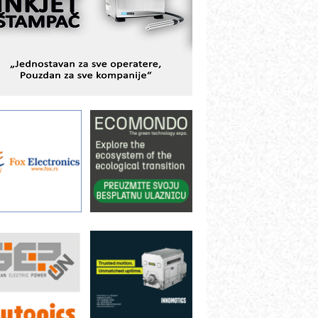
avremene industrijske i logističke
bjekte
lba d.o.o. – 35 godina preciznosti u
etrologiji i pametnim dozirnim
ešenjima
BeRTIM - oprema za ispitivanje
ontrole kvaliteta
TAUFF – Komponente koje
ovećavaju pouzdanost hidrauličkih
istema
AMADA pumpe – japanska
ouzdanost u transferu fluida
iltration Group Industrial – Napredna
ešenja za filtraciju u hidrauličkim i
rocesnim sistemima
ILINEX kompanije Rittal
ANUC: Najbolje za vašu pametnu
utomatizaciju
fikasno upravljanje energijom