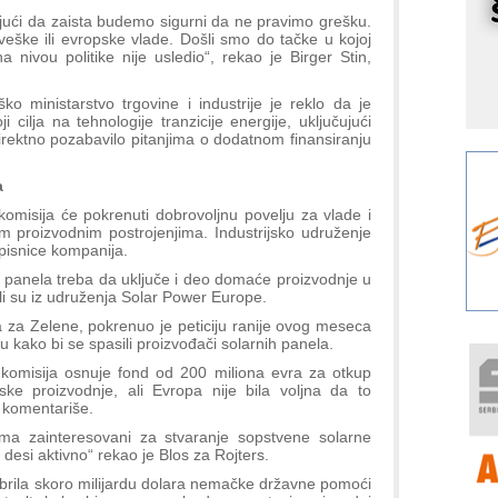
r
ući da zaista budemo sigurni da ne pravimo grešku.
I
veške ili evropske vlade. Došli smo do tačke u kojoj
k
a nivou politike nije usledio“, rekao je Birger Stin,
S
o ministarstvo trgovine i industrije je reklo da je
p
ji cilja na tehnologije tranzicije energije, uključujući
s
e direktno pozabavilo pitanjima o dodatnom finansiranju
Y
p
a
omisija će pokrenuti dobrovoljnu povelju za vlade i
F
m proizvodnim postrojenjima. Industrijsko udruženje
r
pisnice kompanija.
p
ih panela treba da uključe i deo domaće proizvodnje u
R
ili su iz udruženja Solar Power Europe.
F
 za Zelene, pokrenuo je peticiju ranije ovog meseca
 kako bi se spasili proizvođači solarnih panela.
a
komisija osnuje fond od 200 miliona evra za otkup
E
ske proizvodnje, ali Evropa nije bila voljna da to
a komentariše.
A
(
a zainteresovani za stvaranje sopstvene solarne
e desi aktivno“ rekao je Blos za Rojters.
P
s
rila skoro milijardu dolara nemačke državne pomoći