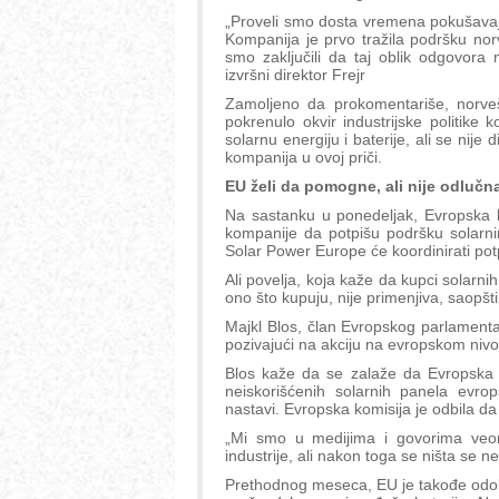
„Proveli smo dosta vremena pokušavaj
Kompanija je prvo tražila podršku nor
smo zaključili da taj oblik odgovora n
izvršni direktor Frejr
Zamoljeno da prokomentariše, norvešk
pokrenulo okvir industrijske politike ko
solarnu energiju i baterije, ali se nij
kompanija u ovoj priči.
EU želi da pomogne, ali nije odlučn
Na sastanku u ponedeljak, Evropska k
kompanije da potpišu podršku solarni
Solar Power Europe će koordinirati pot
Ali povelja, koja kaže da kupci solarn
ono što kupuju, nije primenjiva, saopšt
Majkl Blos, član Evropskog parlamenta
pozivajući na akciju na evropskom nivou
Blos kaže da se zalaže da Evropska 
neiskorišćenih solarnih panela evrop
nastavi. Evropska komisija je odbila d
„Mi smo u medijima i govorima veom
industrije, ali nakon toga se ništa se n
Prethodnog meseca, EU je takođe odob