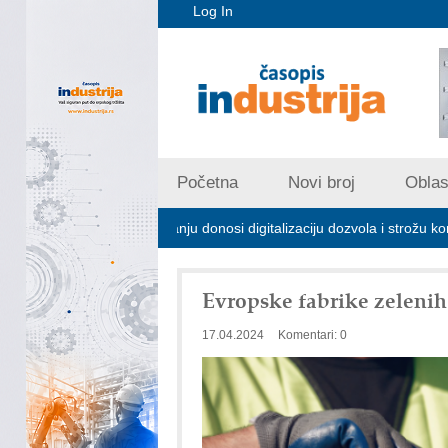
Log In
Početna
Novi broj
Oblast
ijskom zagađivanju donosi digitalizaciju dozvola i strožu kontrolu emisij
Evropske fabrike zelenih
17.04.2024
Komentari: 0