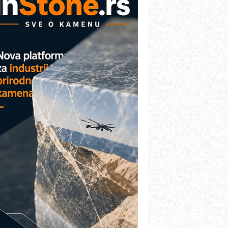
etekcija različitih oblika