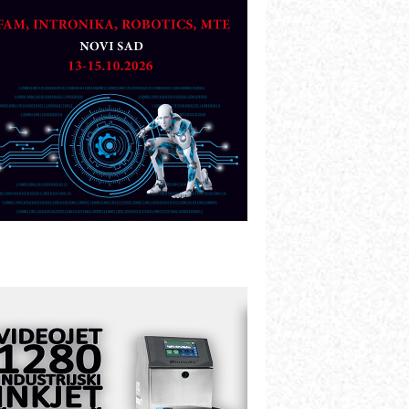
artner
TO - Prilagodite svoju toplinsku
bradu!
azvoj asortimanskog pravca MINI-
PLC AKYTEC
UKOM: Svetski standard metrologije
ostupan u Srbiji
OTOMAN – NEXT-Robotika vođena
eštačkom inteligencijom
.SAFE MOBILE revolucioniše
ndustrijsku automatizaciju
ionirskimmobile operator PANEL-OM
leksibilno stezanje i brzo
odešavanje u proizvodnji prototipova
IP KOP – napredna rešenja za
avremene industrijske i logističke
bjekte
lba d.o.o. – 35 godina preciznosti u
etrologiji i pametnim dozirnim