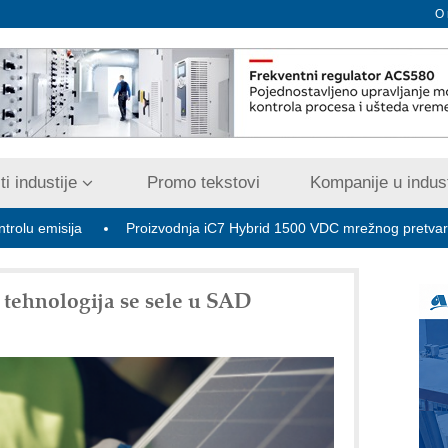
O
i industije
Promo tekstovi
Kompanije u indust
a
Proizvodnja iC7 Hybrid 1500 VDC mrežnog pretvarača sa tečn
 tehnologija se sele u SAD