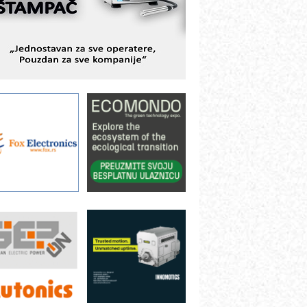
ešenjima
BeRTIM - oprema za ispitivanje
ontrole kvaliteta
TAUFF – Komponente koje
ovećavaju pouzdanost hidrauličkih
istema
AMADA pumpe – japanska
ouzdanost u transferu fluida
iltration Group Industrial – Napredna
ešenja za filtraciju u hidrauličkim i
rocesnim sistemima
ILINEX kompanije Rittal
ANUC: Najbolje za vašu pametnu
utomatizaciju
fikasno upravljanje energijom
utomatizacija pakovanja · Display
Shelf-Ready) omotnice
otpuna efikasnost bez složenih
istema