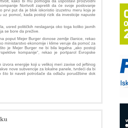
rtvolt, kako bi mu pomogla da uspostavi proizvodni
T
mpanije Nortvolt zapretili da će svoje poslovanje
o prvi put da je blok iskoristio izuzetnu meru koja je
B
uz pomoć, kada postoji rizik da investicije napuste
I
p
la, usred političkih neslaganja oko toga koliko javnih
ja se bore da prežive.
mama poput Mejer Burger donose zemlje članice, rekao
–
ko ministarstvo ekonomije i klime veruje da pomoć za
u
to je Mejer Burger ne bi bila legalna „ako postoji
rspektive kompanije“, rekao je portparol Evropske
S
s
ih izvora energije koji u velikoj meri zavise od jeftinog
P
akve nove subvencije za lokalne panele, tvrdeći da bi
m
o što bi naveli potrošače da odlažu porudžbine dok
P
m
h
E
nku
R
n