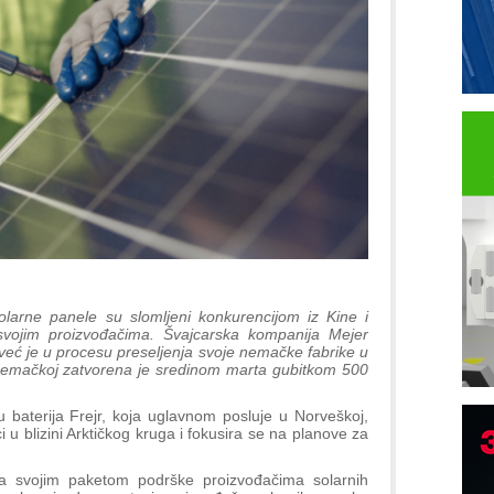
solarne panele su slomljeni konkurencijom iz Kine i
svojim proizvođačima. Švajcarska kompanija Mejer
 već je u procesu preseljenja svoje nemačke fabrike u
Nemačkoj zatvorena je sredinom marta gubitkom 500
 baterija Frejr, koja uglavnom posluje u Norveškoj,
i u blizini Arktičkog kruga i fokusira se na planove za
B
I
a svojim paketom podrške proizvođačima solarnih
p