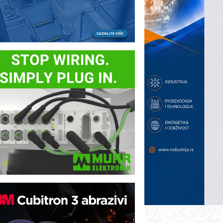
ezbednost na prvom mestu!
B BLUMENAUER - više od 40 godina
overenja u industriji