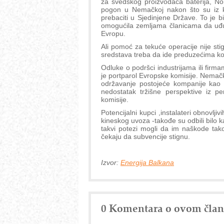
za švedskog proizvođača baterija, No
pogon u Nemačkoj nakon što su iz ko
prebaciti u Sjedinjene Države. To je bi
omogućila zemljama članicama da uđu 
Evropu.
Ali pomoć za tekuće operacije nije stig
sredstava treba da ide preduzećima ko
Odluke o podršci industrijama ili fir
je portparol Evropske komisije. Nemač
održavanje postojeće kompanije kao š
nedostatak tržišne perspektive iz pe
komisije.
Potencijalni kupci ,instalateri obnovljiv
kineskog uvoza -takođe su odbili bilo k
takvi potezi mogli da im naškode tak
čekaju da subvencije stignu.
Izvor:
Energija Balkana
0 Komentara o ovom čla