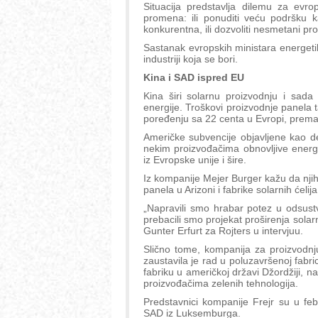
Situacija predstavlja dilemu za evro
promena: ili ponuditi veću podršku k
konkurentna, ili dozvoliti nesmetani pr
Sastanak evropskih ministara energeti
industriji koja se bori.
Kina i SAD ispred EU
Kina širi solarnu proizvodnju i sada
energije. Troškovi proizvodnje panela 
poređenju sa 22 centa u Evropi, prema 
Američke subvencije objavljene kao d
nekim proizvođačima obnovljive energi
iz Evropske unije i šire.
Iz kompanije Mejer Burger kažu da njiho
panela u Arizoni i fabrike solarnih ćelij
„Napravili smo hrabar potez u odsustvu
prebacili smo projekat proširenja solar
Gunter Erfurt za Rojters u intervjuu.
Slično tome, kompanija za proizvodnju
zaustavila je rad u poluzavršenoj fabric
fabriku u američkoj državi Džordžiji, n
proizvođačima zelenih tehnologija.
Predstavnici kompanije Frejr su u feb
SAD iz Luksemburga.