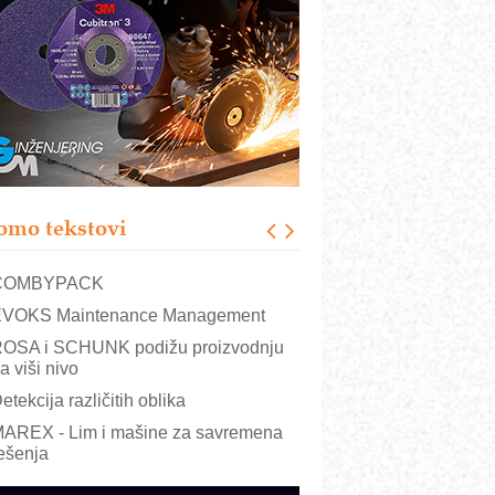
RMQ-TITAN ADVANCED INDICATOR
 Pametna signalizacija za efikasnije
pravljanje mašinama
igurnije ispitivanje transformatora u
olarnim elektranama i vetroparkovima
ranje točkova na gradilištu- standard
odernog i odgovornog građenja
roizvodnja iC7 Hybrid 1500 VDC
omo tekstovi
režnog pretvarača sa tečnim
lađenjem
COMBYPACK
VOKS Maintenance Management
OSA i SCHUNK podižu proizvodnju
a viši nivo
etekcija različitih oblika
AREX - Lim i mašine za savremena
ešenja
arcom-plast d.o.o.- vaš pouzdan