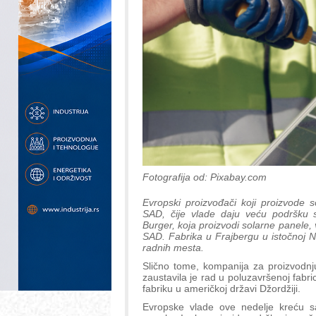
Fotografija od: Pixabay.com
Evropski proizvođači koji proizvode 
SAD, čije vlade daju veću podršku 
Burger, koja proizvodi solarne panele,
SAD. Fabrika u Frajbergu u istočnoj 
radnih mesta.
Slično tome, kompanija za proizvodnju
zaustavila je rad u poluzavršenoj fabric
fabriku u američkoj državi Džordžiji.
Evropske vlade ove nedelje kreću s