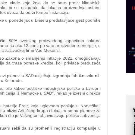
pske vlade koje žele da se bore protiv klimatskih
p
ako bi se osiguralo da lokalna proizvodnja ostane
C
otok uvoza da održi tempo instalacija.
o
ke u ponedeljak u Briselu predstavljaće gest podrške
R
A
 čini 80% svetskog proizvodnog kapaciteta solarne
tamo su oko 12 centi po vatu proizvedene energije, u
d
istraživačkoj firmi Vud Mekenzi.
M
eo Zakona o smanjenju inflacije 2022. omogućavaju
v
je da traže poreske kredite, koji privlače preduzeća
I
i
vi planovi u SAD uključuju izgradnju fabrike solarnih
a u Koloradu.
p
 bilo kakve podrške industrijske politike u Evropi i
F
nih ćelija iz Nemačke u SAD“, rekao je izvršni direktor
p
K
 baterija Frejr, koja uglavnom posluje u Norveškoj,
s
i u blizini Arktičkog kruga i fokusira se na planove za
akon što je Vašington objavio svoju politiku subvencija
o
A
ruaru rekli da su promenili registraciju kompanije u
m