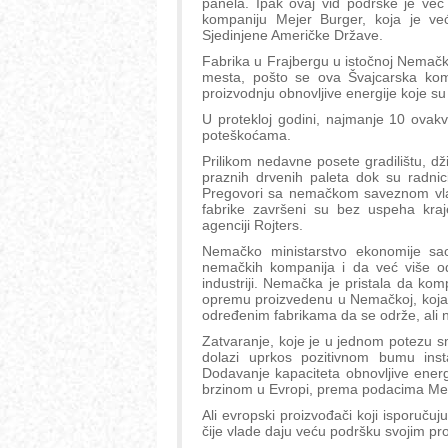
panela. Ipak ovaj vid podrške je več
kompaniju Mejer Burger, koja je ve
Sjedinjene Američke Države.
Fabrika u Frajbergu u istočnoj Nemač
mesta, pošto se ova Švajcarska kompa
proizvodnju obnovljive energije koje su 
U protekloj godini, najmanje 10 ovakv
poteškoćama.
Prilikom nedavne posete gradilištu, d
praznih drvenih paleta dok su radnici
Pregovori sa nemačkom saveznom vla
fabrike završeni su bez uspeha kraj
agenciji Rojters.
Nemačko ministarstvo ekonomije saop
nemačkih kompanija i da već više od 
industriji. Nemačka je pristala da kom
opremu proizvedenu u Nemačkoj, koja ć
određenim fabrikama da se održe, ali n
Zatvaranje, koje je u jednom potezu s
dolazi uprkos pozitivnom bumu insta
Dodavanje kapaciteta obnovljive energ
brzinom u Evropi, prema podacima Me
Ali evropski proizvođači koji isporučuj
čije vlade daju veću podršku svojim pr