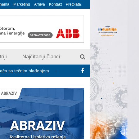
 nama
Marketing
Arhiva
Kontakt
Pretplata
riji
Najčitaniji članci
im hlađenjem
Minimalac 2027: Sindikati traže veće povećanje