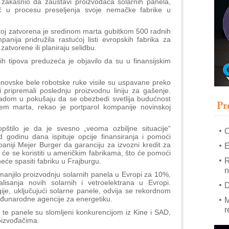
 zakasnio da zaustavi proizvođača solarnih panela,
ć u procesu preseljenja svoje nemačke fabrike u
–
koj zatvorena je sredinom marta gubitkom 500 radnih
u
nija pridružila rastućoj listi evropskih fabrika za
S
zatvorene ili planiraju selidbu.
s
ih tipova preduzeća je objavilo da su u finansijskim
P
m
žinovske bele robotske ruke visile su uspavane preko
 pripremali poslednju proizvodnu liniju za gašenje.
P
dom u pokušaju da se obezbedi svetlija budućnost
Pr
m
em marta, rekao je portparol kompanije novinskoj
h
štilo je da je svesno „veoma ozbiljne situacije“
godinu dana ispituje opcije finansiranja i pomoći
paniji Mejer Burger da garanciju za izvozni kredit za
E
e se koristiti u američkim fabrikama, što će pomoći
R
eće spasiti fabriku u Frajburgu.
n
manjilo proizvodnju solarnih panela u Evropi za 10%,
lisanja novih solarnih i vetroelektrana u Evropi.
D
ije, uključujući solarne panele, odvija se rekordnom
đunarodne agencije za energetiku.
M
r
u te panele su slomljeni konkurencijom iz Kine i SAD,
oizvođačima.
M