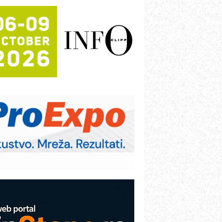
rajna oznaka kao dugoročna korist
ezbednost na prvom mestu!
B BLUMENAUER - više od 40 godina
overenja u industriji
RMQ-TITAN ADVANCED INDICATOR
 Pametna signalizacija za efikasnije
pravljanje mašinama
igurnije ispitivanje transformatora u
olarnim elektranama i vetroparkovima
ranje točkova na gradilištu- standard
odernog i odgovornog građenja
roizvodnja iC7 Hybrid 1500 VDC
režnog pretvarača sa tečnim
lađenjem
COMBYPACK
VOKS Maintenance Management
OSA i SCHUNK podižu proizvodnju
a viši nivo