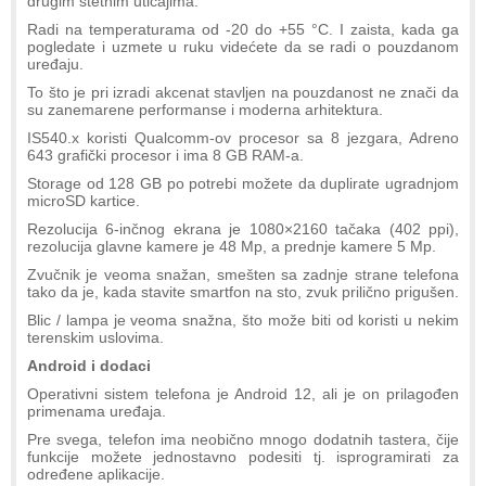
drugim štetnim uticajima.
Radi na temperaturama od -20 do +55 °C. I zaista, kada ga
pogledate i uzmete u ruku videćete da se radi o pouzdanom
uređaju.
To što je pri izradi akcenat stavljen na pouzdanost ne znači da
su zanemarene performanse i moderna arhitektura.
IS540.x koristi Qualcomm-ov procesor sa 8 jezgara, Adreno
643 grafički procesor i ima 8 GB RAM-a.
Storage od 128 GB po potrebi možete da duplirate ugradnjom
microSD kartice.
Rezolucija 6-inčnog ekrana je 1080×2160 tačaka (402 ppi),
rezolucija glavne kamere je 48 Mp, a prednje kamere 5 Mp.
Zvučnik je veoma snažan, smešten sa zadnje strane telefona
tako da je, kada stavite smartfon na sto, zvuk prilično prigušen.
Blic / lampa je veoma snažna, što može biti od koristi u nekim
terenskim uslovima.
Android i dodaci
Operativni sistem telefona je Android 12, ali je on prilagođen
primenama uređaja.
Pre svega, telefon ima neobično mnogo dodatnih tastera, čije
funkcije možete jednostavno podesiti tj. isprogramirati za
određene aplikacije.