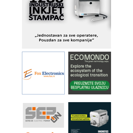
I.SAFE MOBILE revolucioniše
industrijsku automatizaciju
pionirskimmobile operator PANEL-OM
Fleksibilno stezanje i brzo
podešavanje u proizvodnji prototipova
KIP KOP – napredna rešenja za
savremene industrijske i logističke
objekte
Alba d.o.o. – 35 godina preciznosti u
metrologiji i pametnim dozirnim
rešenjima
IBeRTIM - oprema za ispitivanje
kontrole kvaliteta
STAUFF – Komponente koje
povećavaju pouzdanost hidrauličkih
sistema
YAMADA pumpe – japanska
pouzdanost u transferu fluida
Filtration Group Industrial – Napredna
rešenja za filtraciju u hidrauličkim i