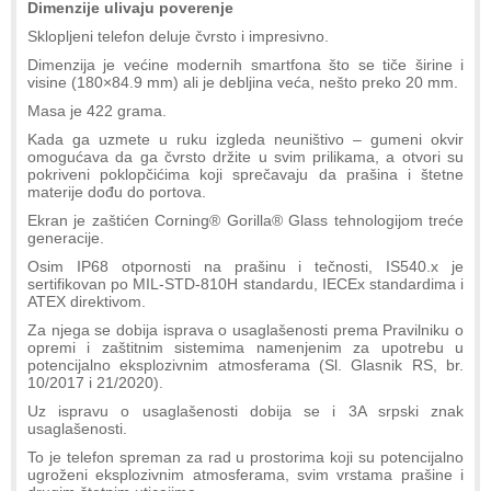
Dimenzije ulivaju poverenje
Sklopljeni telefon deluje čvrsto i impresivno.
Dimenzija je većine modernih smartfona što se tiče širine i
visine (180×84.9 mm) ali je debljina veća, nešto preko 20 mm.
Masa je 422 grama.
Kada ga uzmete u ruku izgleda neuništivo – gumeni okvir
omogućava da ga čvrsto držite u svim prilikama, a otvori su
pokriveni poklopčićima koji sprečavaju da prašina i štetne
materije dođu do portova.
Ekran je zaštićen Corning® Gorilla® Glass tehnologijom treće
generacije.
Osim IP68 otpornosti na prašinu i tečnosti, IS540.x je
sertifikovan po MIL-STD-810H standardu, IECEx standardima i
ATEX direktivom.
Za njega se dobija isprava o usaglašenosti prema Pravilniku o
opremi i zaštitnim sistemima namenjenim za upotrebu u
potencijalno eksplozivnim atmosferama (Sl. Glasnik RS, br.
10/2017 i 21/2020).
Uz ispravu o usaglašenosti dobija se i 3A srpski znak
usaglašenosti.
To je telefon spreman za rad u prostorima koji su potencijalno
ugroženi eksplozivnim atmosferama, svim vrstama prašine i