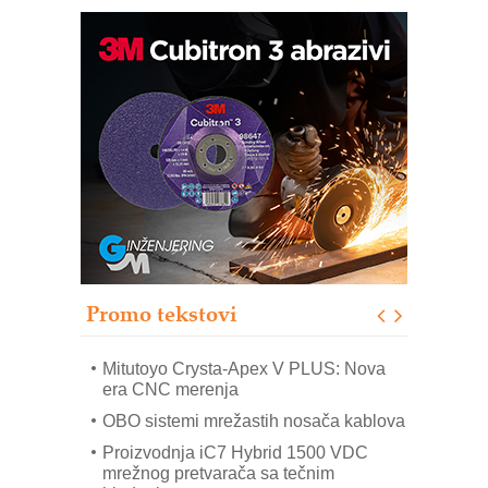
Automatizacija pakovanja · Display
(Shelf-Ready) omotnice
Potpuna efikasnost bez složenih
sistema
Trajna oznaka kao dugoročna korist
Bezbednost na prvom mestu!
IB BLUMENAUER - više od 40 godina
poverenja u industriji
Promo tekstovi
Art Utopia Studio – vizuelne priče
industrije i biznisa
Mitutoyo Crysta-Apex V PLUS: Nova
era CNC merenja
OBO sistemi mrežastih nosača kablova
Proizvodnja iC7 Hybrid 1500 VDC
mrežnog pretvarača sa tečnim