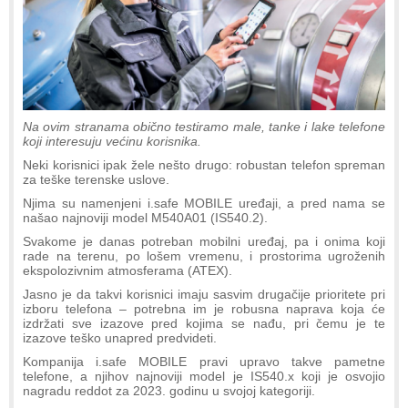
Na ovim stranama obično testiramo male, tanke i lake telefone
koji interesuju većinu korisnika.
Neki korisnici ipak žele nešto drugo: robustan telefon spreman
za teške terenske uslove.
Njima su namenjeni i.safe MOBILE uređaji, a pred nama se
našao najnoviji model M540A01 (IS540.2).
Svakome je danas potreban mobilni uređaj, pa i onima koji
rade na terenu, po lošem vremenu, i prostorima ugroženih
ekspolozivnim atmosferama (ATEX).
Jasno je da takvi korisnici imaju sasvim drugačije prioritete pri
izboru telefona – potrebna im je robusna naprava koja će
izdržati sve izazove pred kojima se nađu, pri čemu je te
izazove teško unapred predvideti.
Kompanija i.safe MOBILE pravi upravo takve pametne
telefone, a njihov najnoviji model je IS540.x koji je osvojio
nagradu reddot za 2023. godinu u svojoj kategoriji.