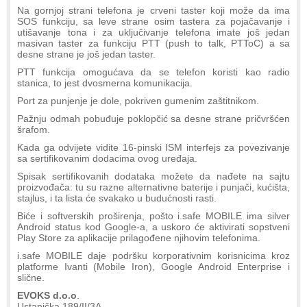
Na gornjoj strani telefona je crveni taster koji može da ima
SOS funkciju, sa leve strane osim tastera za pojačavanje i
utišavanje tona i za uključivanje telefona imate još jedan
masivan taster za funkciju PTT (push to talk, PTToC) a sa
desne strane je još jedan taster.
PTT funkcija omogućava da se telefon koristi kao radio
stanica, to jest dvosmerna komunikacija.
Port za punjenje je dole, pokriven gumenim zaštitnikom.
Pažnju odmah pobuđuje poklopčić sa desne strane pričvršćen
šrafom.
Kada ga odvijete vidite 16-pinski ISM interfejs za povezivanje
sa sertifikovanim dodacima ovog uređaja.
Spisak sertifikovanih dodataka možete da nađete na sajtu
proizvođača: tu su razne alternativne baterije i punjači, kućišta,
stajlus, i ta lista će svakako u budućnosti rasti.
Biće i softverskih proširenja, pošto i.safe MOBILE ima silver
Android status kod Google-a, a uskoro će aktivirati sopstveni
Play Store za aplikacije prilagođene njihovim telefonima.
i.safe MOBILE daje podršku korporativnim korisnicima kroz
platforme Ivanti (Mobile Iron), Google Android Enterprise i
slične.
EVOKS d.o.o
.
Ustanička 189/II/3A