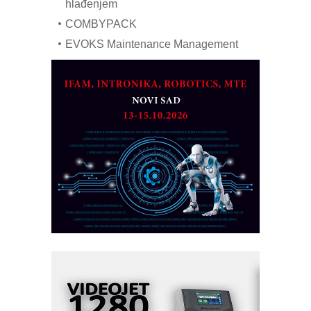
hlađenjem
COMBYPACK
EVOKS Maintenance Management
ROSA i SCHUNK podižu proizvodnju
na viši nivo
Detekcija različitih oblika
MAREX - Lim i mašine za savremena
rešenja
Marcom-plast d.o.o.- vaš pouzdan
partner
CTO - Prilagodite svoju toplinsku
obradu!
Razvoj asortimanskog pravca MINI-
PLC AKYTEC
AUKOM: Svetski standard metrologije
dostupan u Srbiji
MOTOMAN – NEXT-Robotika vođena
veštačkom inteligencijom