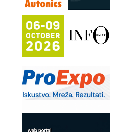
procesnim sistemima
RILINEX kompanije Rittal
FANUC: Najbolje za vašu pametnu
automatizaciju
Efikasno upravljanje energijom
Automatizacija pakovanja · Display
(Shelf-Ready) omotnice
Potpuna efikasnost bez složenih
sistema
Trajna oznaka kao dugoročna korist
Bezbednost na prvom mestu!
IB BLUMENAUER - više od 40 godina
poverenja u industriji
Art Utopia Studio – vizuelne priče
industrije i biznisa
Mitutoyo Crysta-Apex V PLUS: Nova
era CNC merenja
OBO sistemi mrežastih nosača kablova