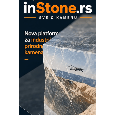
Proizvodnja iC7 Hybrid 1500 VDC
mrežnog pretvarača sa tečnim
hlađenjem
COMBYPACK