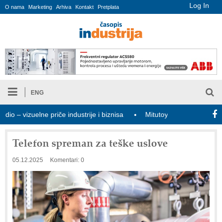
Log In
O nama
Marketing
Arhiva
Kontakt
Pretplata
ENG
 vizuelne priče industrije i biznisa
Mitutoyo Crysta-Apex V PLUS
Telefon spreman za teške uslove
05.12.2025
Komentari: 0