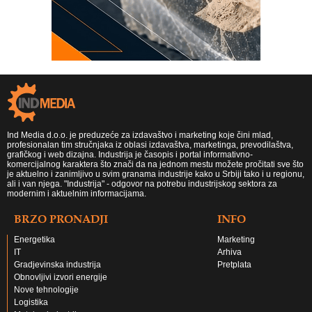
Ind Media d.o.o. je preduzeće za izdavaštvo i marketing koje čini mlad,
profesionalan tim stručnjaka iz oblasi izdavaštva, marketinga, prevodilaštva,
grafičkog i web dizajna. Industrija je časopis i portal informativno-
komercijalnog karaktera što znači da na jednom mestu možete pročitati sve što
je aktuelno i zanimljivo u svim granama industrije kako u Srbiji tako i u regionu,
ali i van njega. "Industrija" - odgovor na potrebu industrijskog sektora za
modernim i aktuelnim informacijama.
BRZO PRONADJI
INFO
Energetika
Marketing
IT
Arhiva
Gradjevinska industrija
Pretplata
Obnovljivi izvori energije
Nove tehnologije
Logistika