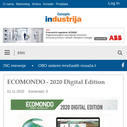
Log In
O nama
Marketing
Arhiva
Kontakt
Pretplata
ENG
C merenja
OBO sistemi mrežastih nosača kablova
Novi zak
ECOMONDO - 2020 Digital Edition
02.11.2020
Komentari: 0