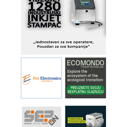
industrijsku automatizaciju
pionirskimmobile operator PANEL-OM
Fleksibilno stezanje i brzo
podešavanje u proizvodnji prototipova
KIP KOP – napredna rešenja za
savremene industrijske i logističke
objekte
Alba d.o.o. – 35 godina preciznosti u
metrologiji i pametnim dozirnim
rešenjima
IBeRTIM - oprema za ispitivanje
kontrole kvaliteta
STAUFF – Komponente koje
povećavaju pouzdanost hidrauličkih
sistema
YAMADA pumpe – japanska
pouzdanost u transferu fluida
Filtration Group Industrial – Napredna
rešenja za filtraciju u hidrauličkim i
procesnim sistemima