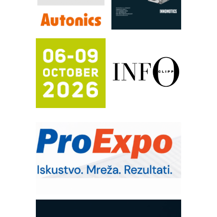
RILINEX kompanije Rittal
FANUC: Najbolje za vašu pametnu
automatizaciju
Efikasno upravljanje energijom
Automatizacija pakovanja · Display
(Shelf-Ready) omotnice
Potpuna efikasnost bez složenih
sistema
Trajna oznaka kao dugoročna korist
Bezbednost na prvom mestu!
IB BLUMENAUER - više od 40 godina
poverenja u industriji
RMQ-TITAN ADVANCED INDICATOR
– Pametna signalizacija za efikasnije
upravljanje mašinama
Mitutoyo Crysta-Apex V PLUS: Nova
era CNC merenja
OBO sistemi mrežastih nosača kablova