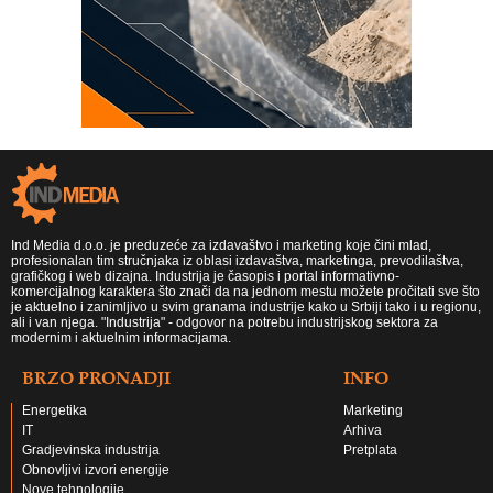
Ind Media d.o.o. je preduzeće za izdavaštvo i marketing koje čini mlad,
profesionalan tim stručnjaka iz oblasi izdavaštva, marketinga, prevodilaštva,
grafičkog i web dizajna. Industrija je časopis i portal informativno-
komercijalnog karaktera što znači da na jednom mestu možete pročitati sve što
je aktuelno i zanimljivo u svim granama industrije kako u Srbiji tako i u regionu,
ali i van njega. "Industrija" - odgovor na potrebu industrijskog sektora za
modernim i aktuelnim informacijama.
BRZO PRONADJI
INFO
Energetika
Marketing
IT
Arhiva
Gradjevinska industrija
Pretplata
Obnovljivi izvori energije
Nove tehnologije