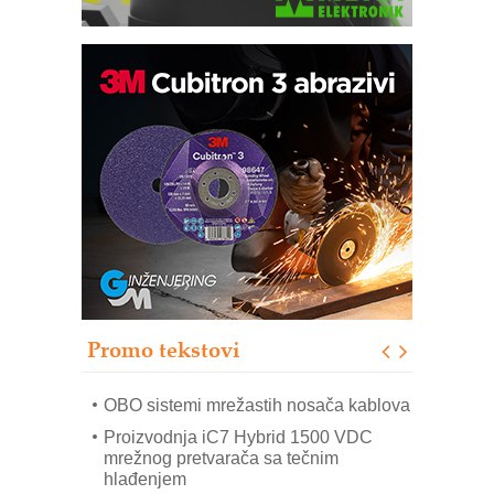
Potpuna efikasnost bez složenih
sistema
Trajna oznaka kao dugoročna korist
Bezbednost na prvom mestu!
IB BLUMENAUER - više od 40 godina
poverenja u industriji
RMQ-TITAN ADVANCED INDICATOR
– Pametna signalizacija za efikasnije
upravljanje mašinama
Promo tekstovi
Mitutoyo Crysta-Apex V PLUS: Nova
era CNC merenja
OBO sistemi mrežastih nosača kablova
Proizvodnja iC7 Hybrid 1500 VDC
mrežnog pretvarača sa tečnim
hlađenjem