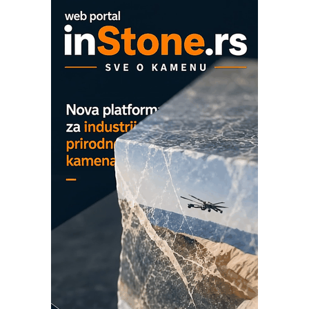
Proizvodnja iC7 Hybrid 1500 VDC
mrežnog pretvarača sa tečnim
hlađenjem
COMBYPACK
EVOKS Maintenance Management