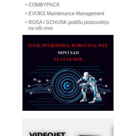
COMBYPACK
EVOKS Maintenance Management
ROSA i SCHUNK podižu proizvodnju
na viši nivo
Detekcija različitih oblika
MAREX - Lim i mašine za savremena
rešenja
Marcom-plast d.o.o.- vaš pouzdan
partner
CTO - Prilagodite svoju toplinsku
obradu!
Razvoj asortimanskog pravca MINI-
PLC AKYTEC
AUKOM: Svetski standard metrologije
dostupan u Srbiji
MOTOMAN – NEXT-Robotika vođena
veštačkom inteligencijom
I.SAFE MOBILE revolucioniše