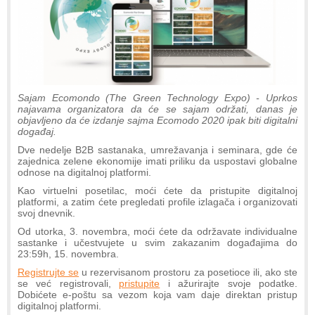
Sajam Ecomondo (The Green Technology Expo) - Uprkos
najavama organizatora da će se sajam održati, danas je
objavljeno da će izdanje sajma Ecomodo 2020 ipak biti digitalni
događaj.
Dve nedelje B2B sastanaka, umrežavanja i seminara, gde će
zajednica zelene ekonomije imati priliku da uspostavi globalne
odnose na digitalnoj platformi.
Kao virtuelni posetilac, moći ćete da pristupite digitalnoj
platformi, a zatim ćete pregledati profile izlagača i organizovati
svoj dnevnik.
Od utorka, 3. novembra, moći ćete da održavate individualne
sastanke i učestvujete u svim zakazanim događajima do
23:59h, 15. novembra.
Registrujte se
u rezervisanom prostoru za posetioce ili, ako ste
se već registrovali,
pristupite
i ažurirajte svoje podatke.
Dobićete e-poštu sa vezom koja vam daje direktan pristup
digitalnoj platformi.