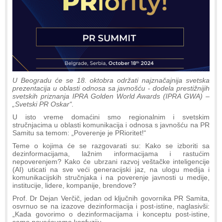
U Beogradu će se 18. oktobra održati najznačajnija svetska
prezentacija u oblasti odnosa sa javnošću - dodela prestižnijih
svetskih priznanja IPRA Golden World Awards (IPRA GWA) –
„Svetski PR Oskar“.
U isto vreme domaćini smo regionalnim i svetskim
stručnjacima u oblasti komunikacija i odnosa s javnošću na PR
Samitu sa temom: „Poverenje je PRioritet!“
Teme o kojima će se razgovarati su: Kako se izboriti sa
dezinformacijama, lažnim informacijama i rastućim
nepoverenjem? Kako će ubrzani razvoj veštačke inteligencije
(AI) uticati na sve veći generacijski jaz, na ulogu medija i
komunikacijskih stručnjaka i na poverenje javnosti u medije,
institucije, lidere, kompanije, brendove?
Prof. Dr Dejan Verčič, jedan od ključnih govornika PR Samita,
osvrnuo se na izazove dezinformacija i post-istine, naglasivši:
„Kada govorimo o dezinformacijama i konceptu post-istine,
samo povećavamo konfuziju.