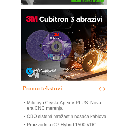
Automatizacija pakovanja · Display
(Shelf-Ready) omotnice
Potpuna efikasnost bez složenih
sistema
Trajna oznaka kao dugoročna korist
Bezbednost na prvom mestu!
IB BLUMENAUER - više od 40 godina
poverenja u industriji
Promo tekstovi
Art Utopia Studio – vizuelne priče
industrije i biznisa
Mitutoyo Crysta-Apex V PLUS: Nova
era CNC merenja
OBO sistemi mrežastih nosača kablova
Proizvodnja iC7 Hybrid 1500 VDC