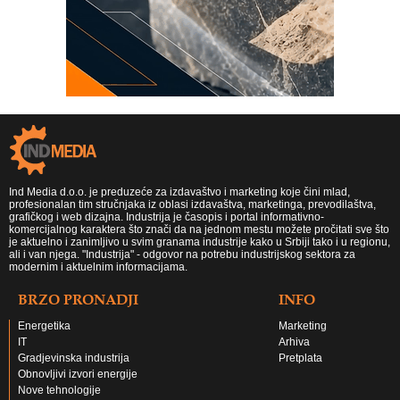
Ind Media d.o.o. je preduzeće za izdavaštvo i marketing koje čini mlad,
profesionalan tim stručnjaka iz oblasi izdavaštva, marketinga, prevodilaštva,
grafičkog i web dizajna. Industrija je časopis i portal informativno-
komercijalnog karaktera što znači da na jednom mestu možete pročitati sve što
je aktuelno i zanimljivo u svim granama industrije kako u Srbiji tako i u regionu,
ali i van njega. "Industrija" - odgovor na potrebu industrijskog sektora za
modernim i aktuelnim informacijama.
BRZO PRONADJI
INFO
Energetika
Marketing
IT
Arhiva
Gradjevinska industrija
Pretplata
Obnovljivi izvori energije
Nove tehnologije