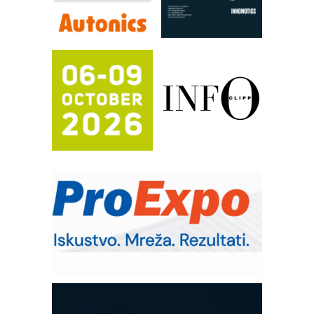
rešenja za filtraciju u hidrauličkim i
procesnim sistemima
RILINEX kompanije Rittal
FANUC: Najbolje za vašu pametnu
automatizaciju
Efikasno upravljanje energijom
Automatizacija pakovanja · Display
(Shelf-Ready) omotnice
Potpuna efikasnost bez složenih
sistema
Trajna oznaka kao dugoročna korist
Bezbednost na prvom mestu!
IB BLUMENAUER - više od 40 godina
poverenja u industriji
Art Utopia Studio – vizuelne priče
industrije i biznisa
Mitutoyo Crysta-Apex V PLUS: Nova
era CNC merenja