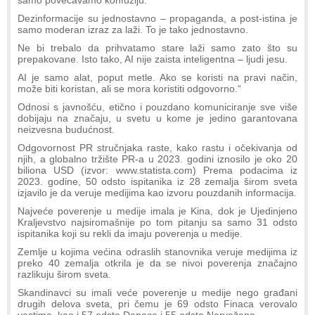
Dezinformacije su jednostavno – propaganda, a post-istina je
samo moderan izraz za laži. To je tako jednostavno.
Ne bi trebalo da prihvatamo stare laži samo zato što su
prepakovane. Isto tako, AI nije zaista inteligentna – ljudi jesu.
AI je samo alat, poput metle. Ako se koristi na pravi način,
može biti koristan, ali se mora koristiti odgovorno.“
Odnosi s javnošću, etično i pouzdano komuniciranje sve više
dobijaju na značaju, u svetu u kome je jedino garantovana
neizvesna budućnost.
Odgovornost PR stručnjaka raste, kako rastu i očekivanja od
njih, a globalno tržište PR-a u 2023. godini iznosilo je oko 20
biliona USD (izvor: www.statista.com) Prema podacima iz
2023. godine, 50 odsto ispitanika iz 28 zemalja širom sveta
izjavilo je da veruje medijima kao izvoru pouzdanih informacija.
Najveće poverenje u medije imala je Kina, dok je Ujedinjeno
Kraljevstvo najsiromašnije po tom pitanju sa samo 31 odsto
ispitanika koji su rekli da imaju poverenja u medije.
Zemlje u kojima većina odraslih stanovnika veruje medijima iz
preko 40 zemalja otkrila je da se nivoi poverenja značajno
razlikuju širom sveta.
Skandinavci su imali veće poverenje u medije nego građani
drugih delova sveta, pri čemu je 69 odsto Finaca verovalo
vestima, kao i 57 odsto Danaca i 55 odsto Norvežana.