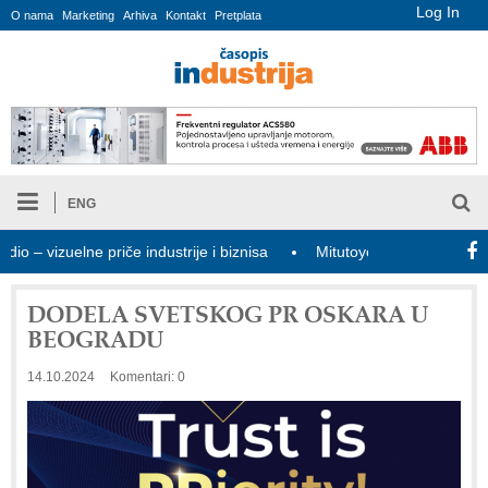
Log In
O nama
Marketing
Arhiva
Kontakt
Pretplata
ENG
 vizuelne priče industrije i biznisa
Mitutoyo Crysta-Apex V PLUS
DODELA SVETSKOG PR OSKARA U
BEOGRADU
14.10.2024
Komentari: 0