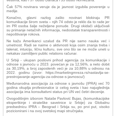
Čak 57% novinara veruje da je javnost izgubila poverenje u
medije.
Konačno, glavni razlog zašto novinari blokiraju PR
komunikacije širom sveta – njih 74 odsto je reklo da to rade jer
im PR osoba šalje neželjene ponude. Drugi okidači uključivali
su primanje netačnih informacija, nedostatak transparentnosti i
nepoštivanje rokova.
Ne kažu Amerikanci uzalud da PR nije samo nauka već i
umetnost. Radi se naime o aktivnosti koja osim znanja treba i
talenat, intuiciju, ličnu kulturu, sve ono što se ne može uneti u
nekakav zamišljeni public relations računar.
U Srbiji - ukupan poslovni prihod agencija za komunikacije i
odnose s javnoću u 2023. povećan je za 12,56%, a neto dobit
za 30,19%, a broj zaposlenih veći je za 10,88% u odnosu na
2022. godinu (izvor: https://marketingmreza.rs/nastavlja-se-
prestrojavanje-agencija-za-odnose-s-javnoscu/)
Međunarodna asocijacija za odnose s javnošu (IPRA) već 70
godina okuplja profesionalce iz celog sveta i kao najuglednija
asocijacija ima konsultativni status pri UN već četiri decenije.
Ovogodišnjim izborom Nataše Pavlović Bujas, (komunikacijske
ekspertkinje i strateške savetnice iz Srbije) za Globalnu
predsednicu IPRA – Beograd i Srbija su, po prvi put, visoko
pozicionirani i na ovoj svetskoj mapi stručnjaka.