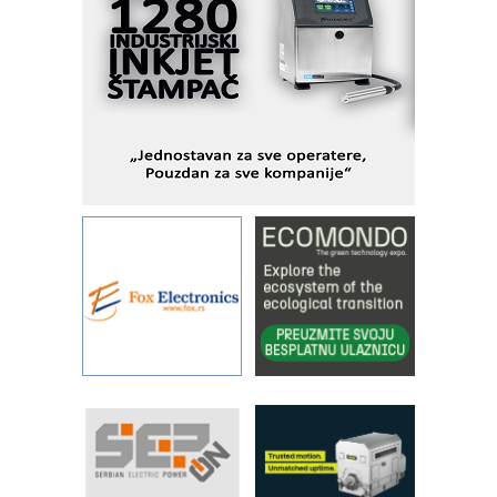
veštačkom inteligencijom
I.SAFE MOBILE revolucioniše
industrijsku automatizaciju
pionirskimmobile operator PANEL-OM
Fleksibilno stezanje i brzo
podešavanje u proizvodnji prototipova
KIP KOP – napredna rešenja za
savremene industrijske i logističke
objekte
Alba d.o.o. – 35 godina preciznosti u
metrologiji i pametnim dozirnim
rešenjima
IBeRTIM - oprema za ispitivanje
kontrole kvaliteta
STAUFF – Komponente koje
povećavaju pouzdanost hidrauličkih
sistema
YAMADA pumpe – japanska
pouzdanost u transferu fluida
Filtration Group Industrial – Napredna