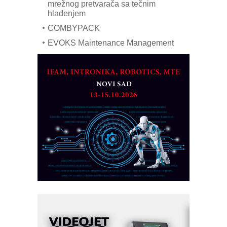
mrežnog pretvarača sa tečnim
hlađenjem
COMBYPACK
EVOKS Maintenance Management
ROSA i SCHUNK podižu proizvodnju
na viši nivo
Detekcija različitih oblika
MAREX - Lim i mašine za savremena
rešenja
Marcom-plast d.o.o.- vaš pouzdan
partner
CTO - Prilagodite svoju toplinsku
obradu!
Razvoj asortimanskog pravca MINI-
PLC AKYTEC
AUKOM: Svetski standard metrologije
dostupan u Srbiji
MOTOMAN – NEXT-Robotika vođena