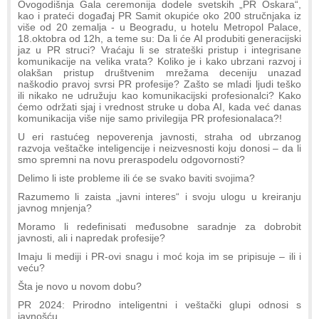
Ovogodišnja Gala ceremonija dodele svetskih „PR Oskara“,
kao i prateći događaj PR Samit okupiće oko 200 stručnjaka iz
više od 20 zemalja - u Beogradu, u hotelu Metropol Palace,
18.oktobra od 12h, a teme su: Da li će AI produbiti generacijski
jaz u PR struci? Vraćaju li se strateški pristup i integrisane
komunikacije na velika vrata? Koliko je i kako ubrzani razvoj i
olakšan pristup društvenim mrežama deceniju unazad
naškodio pravoj svrsi PR profesije? Zašto se mladi ljudi teško
ili nikako ne udružuju kao komunikacijski profesionalci? Kako
ćemo održati sjaj i vrednost struke u doba AI, kada već danas
komunikacija više nije samo privilegija PR profesionalaca?!
U eri rastućeg nepoverenja javnosti, straha od ubrzanog
razvoja veštačke inteligencije i neizvesnosti koju donosi – da li
smo spremni na novu preraspodelu odgovornosti?
Delimo li iste probleme ili će se svako baviti svojima?
Razumemo li zaista „javni interes“ i svoju ulogu u kreiranju
javnog mnjenja?
Moramo li redefinisati međusobne saradnje za dobrobit
javnosti, ali i napredak profesije?
Imaju li mediji i PR-ovi snagu i moć koja im se pripisuje – ili i
veću?
Šta je novo u novom dobu?
PR 2024: Prirodno inteligentni i veštački glupi odnosi s
javnošću.