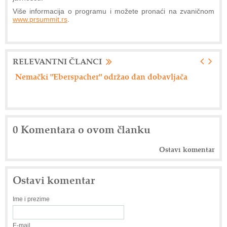
Više informacija o programu i možete pronaći na zvaničnom
www.prsummit.rs
.
RELEVANTNI ČLANCI
Axiom Tech d.o.o. - Siemensova rešenja
Dr
0 Komentara o ovom članku
Ostavi komentar
Ostavi komentar
Ime i prezime
E-mail