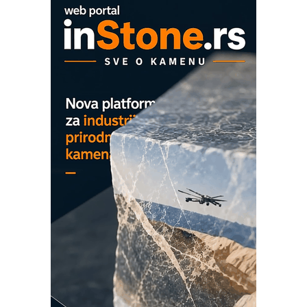
OBO sistemi mrežastih nosača kablova
Proizvodnja iC7 Hybrid 1500 VDC
mrežnog pretvarača sa tečnim
hlađenjem
COMBYPACK