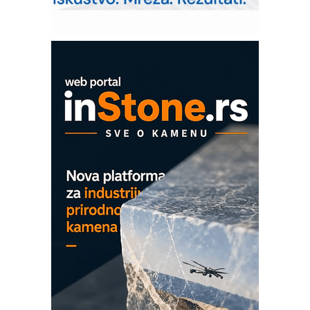
upravljanje mašinama
Mitutoyo Crysta-Apex V PLUS: Nova
era CNC merenja
OBO sistemi mrežastih nosača kablova
Proizvodnja iC7 Hybrid 1500 VDC
mrežnog pretvarača sa tečnim
hlađenjem
COMBYPACK
EVOKS Maintenance Management