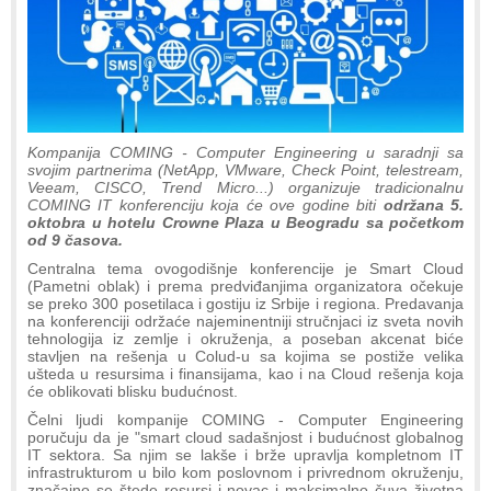
Kompanija COMING - Computer Engineering u saradnji sa
svojim partnerima (NetApp, VMware, Check Point, telestream,
Veeam, CISCO, Trend Micro...) organizuje tradicionalnu
COMING IT konferenciju koja će ove godine biti
održana
5.
oktobra u hotelu Crowne Plaza u Beogradu sa početkom
od 9 časova.
Centralna tema ovogodišnje konferencije je Smart Cloud
(Pametni oblak) i prema predviđanjima organizatora očekuje
se preko 300 posetilaca i gostiju iz Srbije i regiona. Predavanja
na konferenciji održaće najeminentniji stručnjaci iz sveta novih
tehnologija iz zemlje i okruženja, a poseban akcenat biće
stavljen na rešenja u Colud-u sa kojima se postiže velika
ušteda u resursima i finansijama, kao i na Cloud rešenja koja
će oblikovati blisku budućnost.
Čelni ljudi kompanije COMING - Computer Engineering
poručuju da je "smart cloud sadašnjost i budućnost globalnog
IT sektora. Sa njim se lakše i brže upravlja kompletnom IT
infrastrukturom u bilo kom poslovnom i privrednom okruženju,
značajno se štede resursi i novac i maksimalno čuva životna