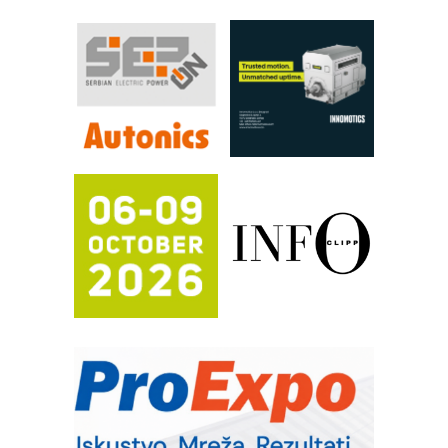
YAMADA pumpe – japanska
pouzdanost u transferu fluida
Filtration Group Industrial – Napredna
rešenja za filtraciju u hidrauličkim i
procesnim sistemima
RILINEX kompanije Rittal
FANUC: Najbolje za vašu pametnu
automatizaciju
Efikasno upravljanje energijom
Automatizacija pakovanja · Display
(Shelf-Ready) omotnice
Potpuna efikasnost bez složenih
sistema
Trajna oznaka kao dugoročna korist
Bezbednost na prvom mestu!
IB BLUMENAUER - više od 40 godina
poverenja u industriji
RMQ-TITAN ADVANCED INDICATOR
– Pametna signalizacija za efikasnije