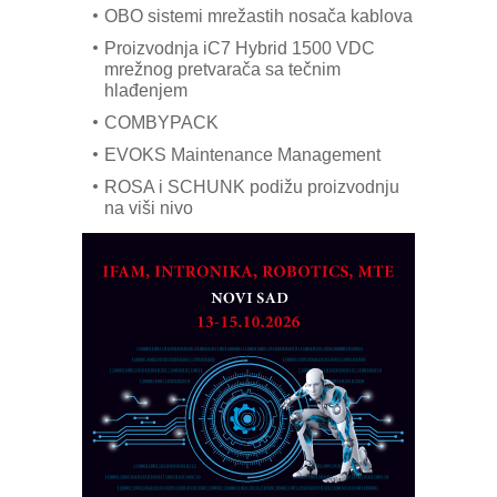
OBO sistemi mrežastih nosača kablova
Proizvodnja iC7 Hybrid 1500 VDC
mrežnog pretvarača sa tečnim
hlađenjem
COMBYPACK
EVOKS Maintenance Management
ROSA i SCHUNK podižu proizvodnju
na viši nivo
Detekcija različitih oblika
MAREX - Lim i mašine za savremena
rešenja
Marcom-plast d.o.o.- vaš pouzdan
partner
CTO - Prilagodite svoju toplinsku
obradu!
Razvoj asortimanskog pravca MINI-
PLC AKYTEC
AUKOM: Svetski standard metrologije