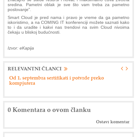
sredina. Pametni oblak je sve što vam treba za pametno
poslovanje".
Smart Cloud je pred nama i pravo je vreme da ga pametno
iskoristimo, a na COMING IT konferenciji možete saznati kako
to i da uradite i kakvi nas trendovi na svim Cloud nivoima
čekaju u bliskoj budućnosti.
Izvor: eKapija
RELEVANTNI ČLANCI
Od 1. septembra sertifikati i potvrde preko
Ne
kompjutera
0 Komentara o ovom članku
Ostavi komentar