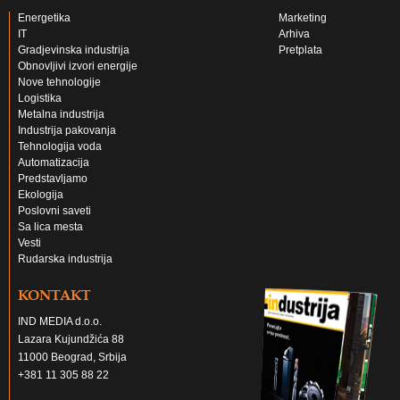
Energetika
Marketing
IT
Arhiva
Gradjevinska industrija
Pretplata
Obnovljivi izvori energije
Nove tehnologije
Logistika
Metalna industrija
Industrija pakovanja
Tehnologija voda
Automatizacija
Predstavljamo
Ekologija
Poslovni saveti
Sa lica mesta
Vesti
Rudarska industrija
KONTAKT
IND MEDIA d.o.o.
Lazara Kujundžića 88
11000 Beograd, Srbija
+381 11 305 88 22