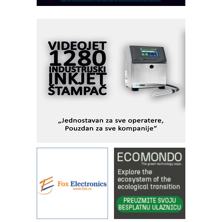
dostupan u Srbiji
MOTOMAN – NEXT-Robotika vođena
veštačkom inteligencijom
I.SAFE MOBILE revolucioniše
industrijsku automatizaciju
pionirskimmobile operator PANEL-OM
Fleksibilno stezanje i brzo
podešavanje u proizvodnji prototipova
KIP KOP – napredna rešenja za
savremene industrijske i logističke
objekte
Alba d.o.o. – 35 godina preciznosti u
metrologiji i pametnim dozirnim
rešenjima
IBeRTIM - oprema za ispitivanje
kontrole kvaliteta
STAUFF – Komponente koje
povećavaju pouzdanost hidrauličkih
sistema