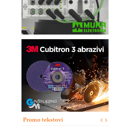
Potpuna efikasnost bez složenih
sistema
Trajna oznaka kao dugoročna korist
Bezbednost na prvom mestu!
IB BLUMENAUER - više od 40 godina
poverenja u industriji
RMQ-TITAN ADVANCED INDICATOR
– Pametna signalizacija za efikasnije
upravljanje mašinama
Promo tekstovi
Mitutoyo Crysta-Apex V PLUS: Nova
era CNC merenja