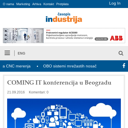
Log In
O nama
Marketing
Arhiva
Kontakt
Pretplata
ENG
CNC merenja
OBO sistemi mrežastih nosača kablova
Novi 
COMING IT konferencija u Beogradu
21.09.2016
Komentari: 0