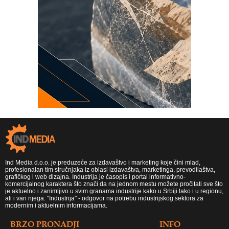
Ind Media d.o.o. je preduzeće za izdavaštvo i marketing koje čini mlad,
profesionalan tim stručnjaka iz oblasi izdavaštva, marketinga, prevodilaštva,
grafičkog i web dizajna. Industrija je časopis i portal informativno-
komercijalnog karaktera što znači da na jednom mestu možete pročitati sve što
je aktuelno i zanimljivo u svim granama industrije kako u Srbiji tako i u regionu,
ali i van njega. "Industrija" - odgovor na potrebu industrijskog sektora za
modernim i aktuelnim informacijama.
BRZO PRONADJI
INFO