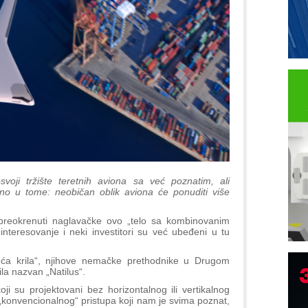
oji tržište teretnih aviona sa već poznatim, ali
o u tome: neobičan oblik aviona će ponuditi više
ju preokrenuti naglavačke ovo „telo sa kombinovanim
o interesovanje i neki investitori su već ubeđeni u tu
eća krila“, njihove nemačke prethodnike u Drugom
la nazvan „Natilus“.
ji su projektovani bez horizontalnog ili vertikalnog
 „konvencionalnog“ pristupa koji nam je svima poznat,