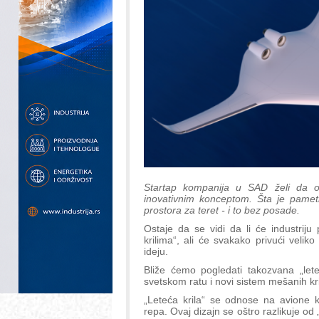
Startap kompanija u SAD želi da osv
inovativnim konceptom. Šta je pametn
prostora za teret - i to bez posade.
Ostaje da se vidi da li će industri
krilima“, ali će svakako privući velik
ideju.
Bliže ćemo pogledati takozvana „let
svetskom ratu i novi sistem mešanih kri
„Leteća krila“ se odnose na avione ko
repa. Ovaj dizajn se oštro razlikuje od