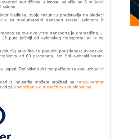
napred narudžbine u iznosu od više od 6 milijardi
0 aviona.
ektor Natilusa, svoju računicu predstavlja na sledeći
ije za međunarodni transport tereta: avionom ili
rebnog za ove dve vrste transporta je dramatična. U
13 puta jeftiniji od avionskog transporta, ali je za
voluciju tako što će ponuditi pouzdanost avionskog
troškova od 60 procenata, što čini avionski teretni
ca uspeti. Definitivno držimo palčeve za ovaj uzbudljiv
vosti iz industrije možete pročitati na
cargo-partner
aviti za
obaveštenja o mesečnim aktuelnostima
.