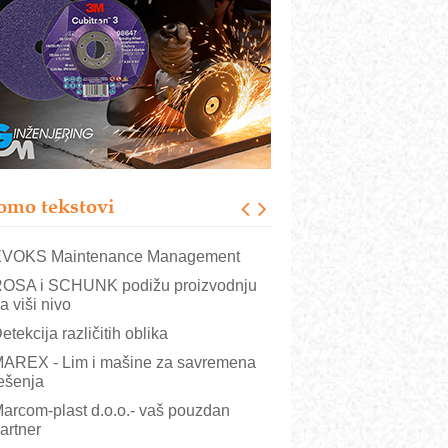
rajna oznaka kao dugoročna korist
ezbednost na prvom mestu!
B BLUMENAUER - više od 40 godina
overenja u industriji
RMQ-TITAN ADVANCED INDICATOR
 Pametna signalizacija za efikasnije
pravljanje mašinama
igurnije ispitivanje transformatora u
olarnim elektranama i vetroparkovima
omo tekstovi
COMBYPACK
VOKS Maintenance Management
OSA i SCHUNK podižu proizvodnju
a viši nivo
etekcija različitih oblika
AREX - Lim i mašine za savremena
ešenja
arcom-plast d.o.o.- vaš pouzdan
artner