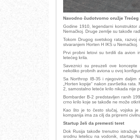
Navodno čudotvorno oružje Trećeg
Godine 1910, legendarni konstruktor a
Nemačkoj. Druge zemlje su takođe radi
Tokom Drugog svetskog rata, razvoj ov
stvaranjem Horten H IKS u Nemačkoj.
Prvi probni letovi su tvrdili da avion i
letećeg krila.
Saveznici su preuzeli ove koncepte 
nekoliko probnih aviona u ovoj konfigura
Sa Northrop IB-35 i njegovim daljim 
„Horten kopije“ nakon završetka rata.
2, samostalno leteće krilo nikada nije
Bombarder B-2 predstavljen ranih 199
crno krilo koje se takođe ne može otkri
Kao što je to često slučaj, vojska je
kompanija ima za cilj da pripremi civilnu
Startup želi da premesti teret
Dok Rusija takođe trenutno istražuje 
srodnu letelicu na vodonik, startap N