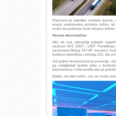
Planirano je nekoliko modela aviona, 
imaće maksimalnu početnu težinu od 8
može da podnese teret ukupne težine 
Veoma ekonomičan
Ako se ova operacija pokaže uspešno
nazivom 60T, 100T i 130T. Poređenja rad
savremeni Boing 747-8F trenutno može
troškovi vlasništva i emisija CO₂ biti 
Još jedna revolucionarna inovacija: oček
ga nadgledati ljudski pilot u kontr
istovremeno i interveniše ako je potre
Dakle, na neki način, ovo se može sma