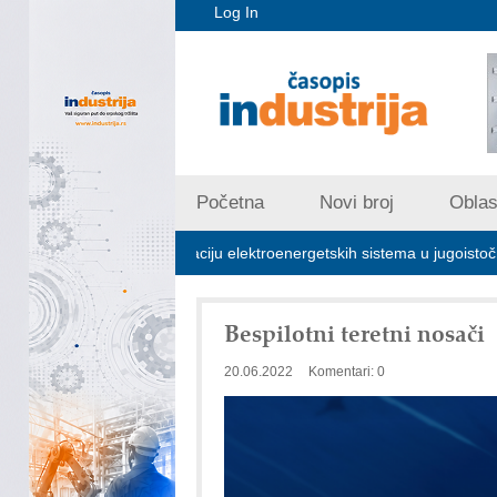
Log In
Početna
Novi broj
Oblast
 za stabilizaciju elektroenergetskih sistema u jugoistočnoj Evropi
Bespilotni teretni nosači
20.06.2022
Komentari: 0