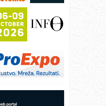
režnog pretvarača sa tečnim
lađenjem
otpuna efikasnost bez složenih
istema
rajna oznaka kao dugoročna korist
ezbednost na prvom mestu!
B BLUMENAUER - više od 40 godina
overenja u industriji
RMQ-TITAN ADVANCED INDICATOR
 Pametna signalizacija za efikasnije
pravljanje mašinama
igurnije ispitivanje transformatora u
olarnim elektranama i vetroparkovima
COMBYPACK
VOKS Maintenance Management
OSA i SCHUNK podižu proizvodnju
a viši nivo
etekcija različitih oblika