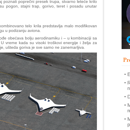
aj poznati poprečni presek trupa, stvarno leteće krilo
T
 pogon, stajni trap, gorivo, teret i posadu unutar
B
I
p
kombinovano telo krila predstavlja malo modifikovan
gu u podizanju aviona.
–
kođe obećava bolju aerodinamiku i – u kombinaciji sa
 U vreme kada su visoki troškovi energije i želja za
u
e, ušteda goriva je sve samo ne zanemarljiva.
S
s
Pr
E
R
n
D
M
r
M
p