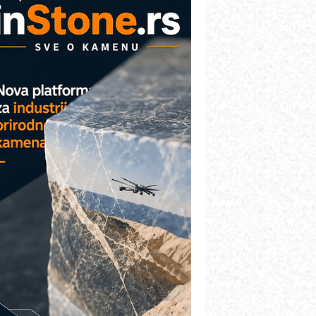
AREX - Lim i mašine za savremena
ešenja