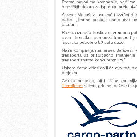
Prema navodima kompanije, već ima u
američkih dolara za isporuku preko 44
Aleksej Matjušev, osnivač i izvršni dir
način: „Danas postoje samo dve opc
brodom.
Razlika između troškova i vremena pot
ovom trenutku, pomorski transport je 
isporuku potrebno 50 puta duže.
Naša kompanija namerava da izvrši re
transporta uz pristupačno smanjenje 
transport znatno konkurentnijim.”
Uskoro ćemo videti da li će ova računi
projekat!
Celokupan tekst, ali i slične zanimlji
Trendletter
sekciji, gde se možete i prij