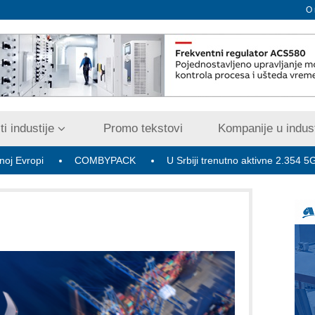
O
i industije
Promo tekstovi
Kompanije u indust
COMBYPACK
U Srbiji trenutno aktivne 2.354 5G bazne radio-s