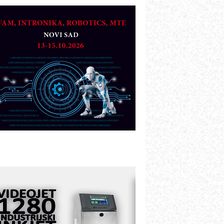
TO - Prilagodite svoju toplinsku
bradu!
azvoj asortimanskog pravca MINI-
PLC AKYTEC
UKOM: Svetski standard metrologije
ostupan u Srbiji
OTOMAN – NEXT-Robotika vođena
eštačkom inteligencijom
.SAFE MOBILE revolucioniše
ndustrijsku automatizaciju
ionirskimmobile operator PANEL-OM
leksibilno stezanje i brzo
odešavanje u proizvodnji prototipova
IP KOP – napredna rešenja za
avremene industrijske i logističke
bjekte
lba d.o.o. – 35 godina preciznosti u
etrologiji i pametnim dozirnim
ešenjima