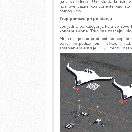
„cevi sa krilima“. Umesto da koristi ov
nosi sve važne komponente kao što su
samog krila.
Trup pomaže pri poletanju
Još jedna potkategorija koja se zove 
koncept aviona. Trup ima značajnu ulo
Ali to nije jedina prednost: koncept ta
povoljnim podizanjem – efikasniji rad.
smanjenjem emisije CO₂ u centru pažnj