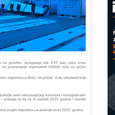
M
r
na na početku: kompanija vidi 3.8T kao neku vrstu
a na povezivanje regionalnih tržišnih niša sa većim
m regionima u Africi, na primer, ili da obezbedi bolji
pokaže osim obećavajućeg koncepta i kompjuterskih
– očekuje se da će to uslediti 2023. godine i završiti
ona svojim klijentima za avionski teret 2025. godine.