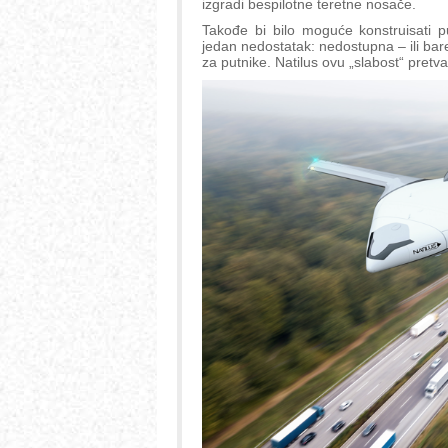
izgradi bespilotne teretne nosače.
Takođe bi bilo moguće konstruisati put
jedan nedostatak: nedostupna – ili ba
za putnike. Natilus ovu „slabost“ pretvar