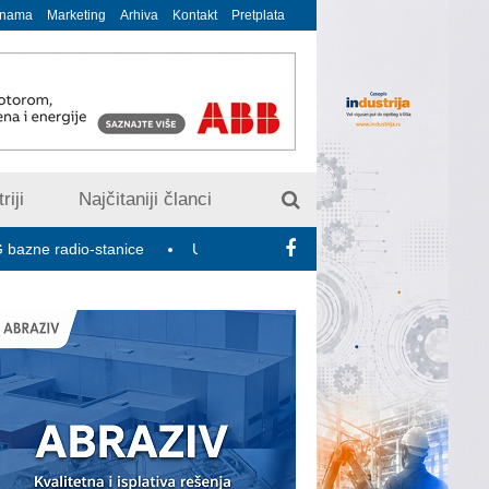
 nama
Marketing
Arhiva
Kontakt
Pretplata
riji
Najčitaniji članci
tanice
U susret 15. Savetovanju o elektrodistributivnim mrežama