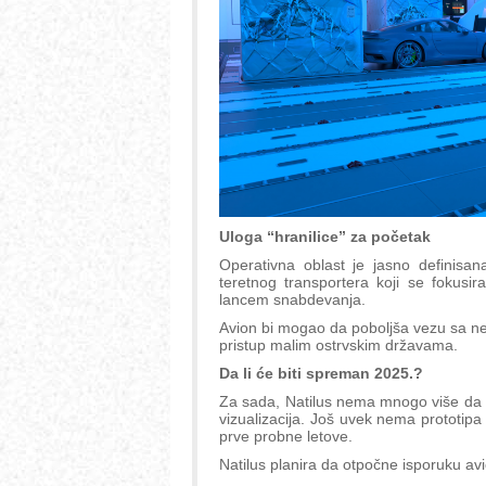
Uloga “hranilice” za početak
Operativna oblast je jasno definisa
teretnog transportera koji se fokusir
lancem snabdevanja.
Avion bi mogao da poboljša vezu sa neki
pristup malim ostrvskim državama.
Da li će biti spreman 2025.?
Za sada, Natilus nema mnogo više da 
vizualizacija. Još uvek nema prototipa 
prve probne letove.
Natilus planira da otpočne isporuku avi