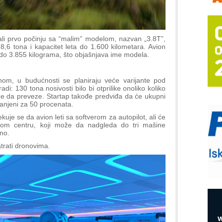
m
h
P
s
ali prvo počinju sa “malim” modelom, nazvan „3.8T”,
,6 tona i kapacitet leta do 1.600 kilometara. Avion
T
do 3.855 kilograma, što objašnjava ime modela.
B
I
m, u budućnosti se planiraju veće varijante pod
i: 130 tona nosivosti bilo bi otprilike onoliko koliko
p
 da preveze. Startap takođe predviđa da će ukupni
smanjeni za 50 procenata.
–
uje se da avion leti sa softverom za autopilot, ali će
u
olnom centru, koji može da nadgleda do tri mašine
bno.
S
s
trati dronovima.
E
R
n
D