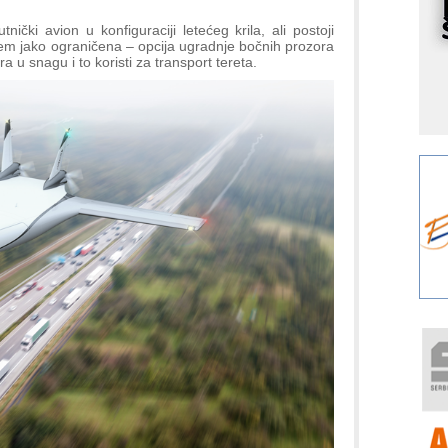
I
k
nički avion u konfiguraciji letećeg krila, ali postoji
rem jako ograničena – opcija ugradnje bočnih prozora
S
a u snagu i to koristi za transport tereta.
p
s
Y
p
F
r
p
A
i
R
F
a
E
A
(
P