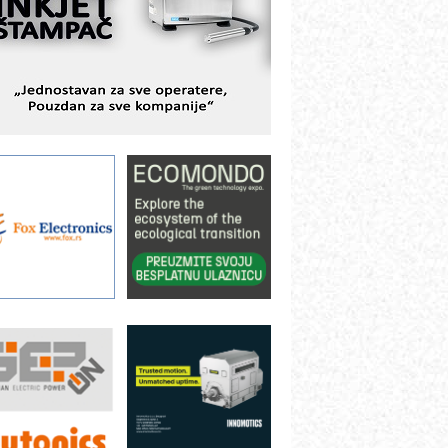
BeRTIM - oprema za ispitivanje
ontrole kvaliteta
TAUFF – Komponente koje
ovećavaju pouzdanost hidrauličkih
istema
AMADA pumpe – japanska
ouzdanost u transferu fluida
iltration Group Industrial – Napredna
ešenja za filtraciju u hidrauličkim i
rocesnim sistemima
rt Utopia Studio – vizuelne priče
ndustrije i biznisa
ILINEX kompanije Rittal
ANUC: Najbolje za vašu pametnu
utomatizaciju
fikasno upravljanje energijom
utomatizacija pakovanja · Display
Shelf-Ready) omotnice
roizvodnja iC7 Hybrid 1500 VDC