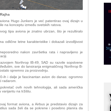
C
o
 Rajha
R
viona Hugo Junkers je već patentirao ovaj dizajn u
le na konceptu između svetskih ratova.
A
d
og tipa aviona je znatno ubrzan, što je rezultiralo
M
ma odlične letne karakteristike i dokazali izvodljivost
v
I
neposredno nakon završetka rata i napravljeno je
i
ciji.
p
razvojem Northrop IB-49, SAD su razvile sopstvene
 Međutim, sve do lansiranja enigmatičnog Northrop B-
F
 postalo spremno za proizvodnju.
p
0-ih i dalje je fascinantan avion do danas: ogromno
K
ti radarom.
s
 pokretač ovih novih tehnologija, ali sada američka
o
 varijantu na tržištu.
A
m
ovaj format aviona, a Airbus je predstavio dizajn za
r
atilus sada želi da se pokrene i posebno planira da