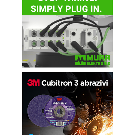
Trajna oznaka kao dugoročna korist
Bezbednost na prvom mestu!
IB BLUMENAUER - više od 40 godina
poverenja u industriji
RMQ-TITAN ADVANCED INDICATOR
– Pametna signalizacija za efikasnije