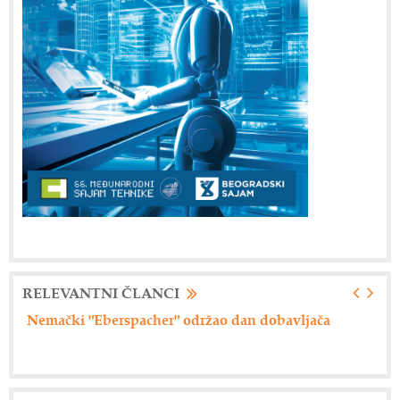
RELEVANTNI ČLANCI
ača
Axiom Tech d.o.o. - Siemensova rešenja