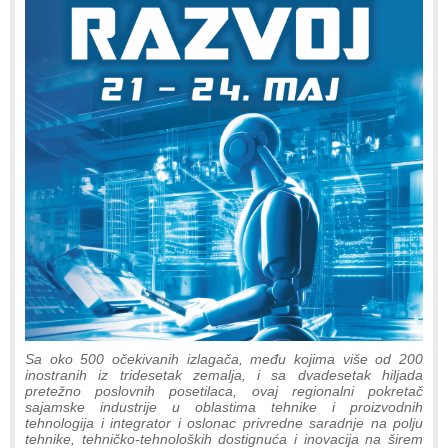
Sa oko 500 očekivanih izlagača, među kojima više od 200
inostranih iz tridesetak zemalja, i sa dvadesetak hiljada
pretežno poslovnih posetilaca, ovaj regionalni pokretač
sajamske industrije u oblastima tehnike i proizvodnih
tehnologija i integrator i oslonac privredne saradnje na polju
tehnike, tehničko-tehnoloških dostignuća i inovacija na širem