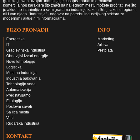
grafičkog i web dizajna. Industrija je časopis i portal informativno-
komercijalnog karaktera što znači da na jednom mestu možete pročitati sve što
je aktuelno i zanimljivo u svim granama industrije kako u Srbiji tako i u regionu,
ali i van njega. "Industrija" - odgovor na potrebu industrijskog sektora za
modernim i aktuelnim informacijama.
BRZO PRONADJI
INFO
Energetika
Marketing
IT
Arhiva
Gradjevinska industrija
Pretplata
Obnovljivi izvori energije
Nove tehnologije
Logistika
Metalna industrija
Industrija pakovanja
Tehnologija voda
Automatizacija
Predstavljamo
Ekologija
Poslovni saveti
Sa lica mesta
Vesti
Rudarska industrija
KONTAKT