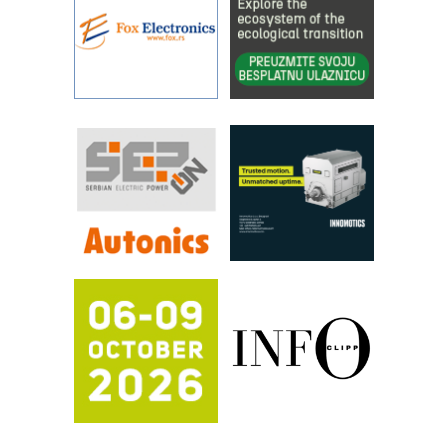
pouzdanost u transferu fluida
Filtration Group Industrial – Napredna
rešenja za filtraciju u hidrauličkim i
procesnim sistemima
Art Utopia Studio – vizuelne priče
industrije i biznisa
RILINEX kompanije Rittal
FANUC: Najbolje za vašu pametnu
automatizaciju
Efikasno upravljanje energijom
Automatizacija pakovanja · Display
(Shelf-Ready) omotnice
Proizvodnja iC7 Hybrid 1500 VDC
mrežnog pretvarača sa tečnim
hlađenjem
Potpuna efikasnost bez složenih
sistema
Trajna oznaka kao dugoročna korist
Bezbednost na prvom mestu!