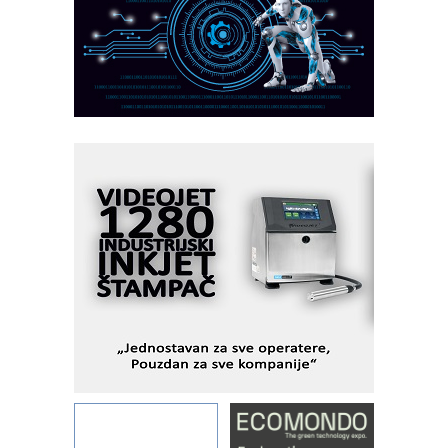
MOTOMAN – NEXT-Robotika vođena
veštačkom inteligencijom
I.SAFE MOBILE revolucioniše
industrijsku automatizaciju
pionirskimmobile operator PANEL-OM
Fleksibilno stezanje i brzo
podešavanje u proizvodnji prototipova
KIP KOP – napredna rešenja za
savremene industrijske i logističke
objekte
Alba d.o.o. – 35 godina preciznosti u
metrologiji i pametnim dozirnim
rešenjima
IBeRTIM - oprema za ispitivanje
kontrole kvaliteta
STAUFF – Komponente koje
povećavaju pouzdanost hidrauličkih
sistema
YAMADA pumpe – japanska