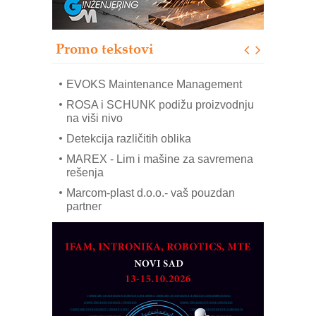
upravljanje mašinama
Sigurnije ispitivanje transformatora u
solarnim elektranama i vetroparkovima
Promo tekstovi
COMBYPACK
EVOKS Maintenance Management
ROSA i SCHUNK podižu proizvodnju
na viši nivo
Detekcija različitih oblika
MAREX - Lim i mašine za savremena
rešenja
Marcom-plast d.o.o.- vaš pouzdan
partner
CTO - Prilagodite svoju toplinsku
obradu!
Razvoj asortimanskog pravca MINI-
PLC AKYTEC
AUKOM: Svetski standard metrologije
dostupan u Srbiji