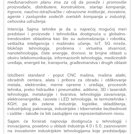
međunarodnom planu ima za cilj da poveže i promoviše
proizvođače, distributere, konstruktore, startap kompanije,
trgovce, naučno-istraživačke i obrazovne institucije, inovatore,
agente i zastupnike vodećih svetskih kompanija u industriji,
cehovska udruženja.
Intencija Sajma tehnike je da u najvećoj mogućoj meri
predstavi i proizvode i tehnološka dostignuća u globalno-
trendovskim oblastima kao što su automatizacija i robotika,
veštačka inteligencija i mašinsko učenje, IoT, 5G mreže,
blokčejn tehnologija, proširena i virtuelna stvarnost,
nanotehnologija, čiste energije, dronovi, te brojne oblasti u
okviru telekomunikacija, informacionih tehnologija, medicinskih
uređaja, energeti ke, transporta, građevinarstva i drugih oblasti
.
Izložbeni standard - poput CNC mašina, mašina alatki,
obradnih centara, alata i pribora za obradu i oblikovanje
metala, elektronike, merne opreme i uređaja, procesnih
tehnika, preko hidraulike i pneumatike, aditivne, 3D i laserskih
tehnologija, metalurgije i livarstva, tehnologija zavarivanja,
elektroenergetike, rasvete i LED tehnologije, te termotehnike i
KGH, pa do zelene industrije, logistike, skladištenja,
industrijskog pakovanja, industrijske i kibernetske bezbednosti
i zaštite - takođe će biti zastupljeni na reprezentativnom nivou.
Sajam će forsirati najnovija dostignuća u tehnologiji i
inovacijama, posebno u oblasti industrija 4.0 i 5.0, zasnovanim
na inovativnim industrijskim tehnologijama koje predstavljaju