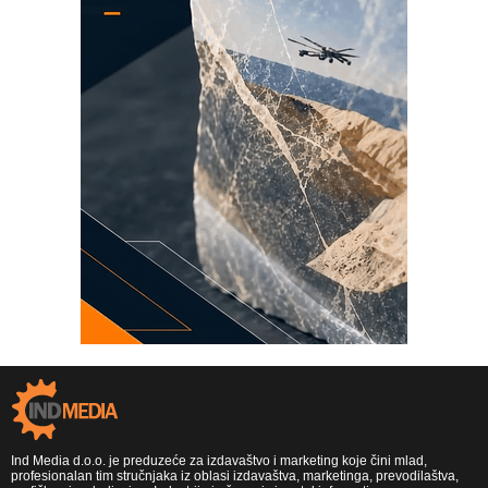
Ind Media d.o.o. je preduzeće za izdavaštvo i marketing koje čini mlad,
profesionalan tim stručnjaka iz oblasi izdavaštva, marketinga, prevodilaštva,