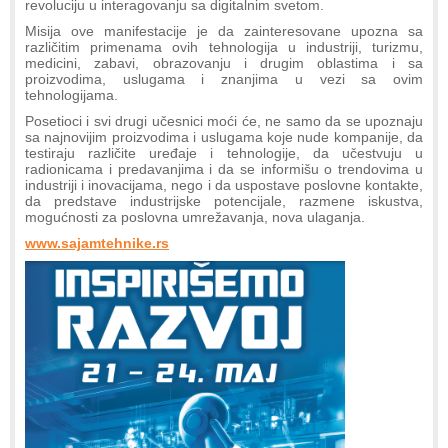
revoluciju u interagovanju sa digitalnim svetom.
Misija ove manifestacije je da zainteresovane upozna sa
različitim primenama ovih tehnologija u industriji, turizmu,
medicini, zabavi, obrazovanju i drugim oblastima i sa
proizvodima, uslugama i znanjima u vezi sa ovim
tehnologijama.
Posetioci i svi drugi učesnici moći će, ne samo da se upoznaju
sa najnovijim proizvodima i uslugama koje nude kompanije, da
testiraju različite uređaje i tehnologije, da učestvuju u
radionicama i predavanjima i da se informišu o trendovima u
industriji i inovacijama, nego i da uspostave poslovne kontakte,
da predstave industrijske potencijale, razmene iskustva,
mogućnosti za poslovna umrežavanja, nova ulaganja.
www.sajamtehnike.rs