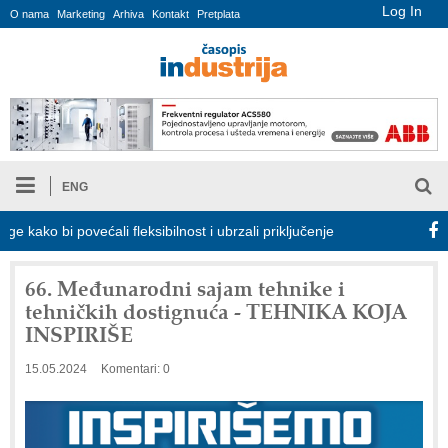
Log In
O nama
Marketing
Arhiva
Kontakt
Pretplata
ENG
o bi povećali fleksibilnost i ubrzali priključenje na elektroenergetsku 
66. Međunarodni sajam tehnike i
tehničkih dostignuća - TEHNIKA KOJA
INSPIRIŠE
15.05.2024
Komentari: 0