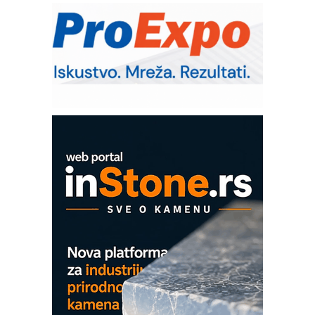
IB BLUMENAUER - više od 40 godina
poverenja u industriji
RMQ-TITAN ADVANCED INDICATOR
– Pametna signalizacija za efikasnije
upravljanje mašinama
Sigurnije ispitivanje transformatora u
solarnim elektranama i vetroparkovima
COMBYPACK
EVOKS Maintenance Management
ROSA i SCHUNK podižu proizvodnju
na viši nivo
Detekcija različitih oblika
MAREX - Lim i mašine za savremena
rešenja