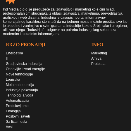
Ind Media d.o.o. je preduzeće za izdavaštvo i marketing koje čini mlad,
profesionalan tim stručnjaka iz oblasi izdavaštva, marketinga, prevodilaštva,
grafičkog i web dizajna. Industrija je časopis i portal informativno-
komercijalnog karaktera što znači da na jednom mestu možete pročitati sve što
je aktuelno i zanimljivo u svim granama industrije kako u Srbiji tako i u regionu,
ali i van njega. "Industrija" - odgovor na potrebu industrijskog sektora za
modernim i aktuelnim informacijama.
BRZO PRONADJI
INFO
Energetika
Marketing
IT
Arhiva
Gradjevinska industrija
Pretplata
Obnovljivi izvori energije
Nove tehnologije
Logistika
Metalna industrija
Industrija pakovanja
Tehnologija voda
Automatizacija
Predstavljamo
Ekologija
Poslovni saveti
Sa lica mesta
Vesti