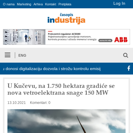
Log In
O nama
Marketing
Arhiva
Kontakt
Pretplata
ENG
si digitalizaciju dozvola i strožu kontrolu emisija
Proizvodnja i
U Kučevu, na 1.750 hektara gradiće se
nova vetroelektrana snage 150 MW
13.10.2021
Komentari: 0