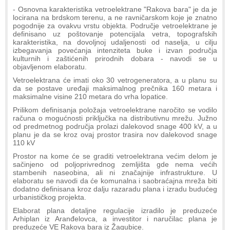
- Osnovna karakteristika vetroelektrane "Rakova bara" je da je
locirana na brdskom terenu, a ne ravničarskom koje je znatno
pogodnije za ovakvu vrstu objekta. Područje vetroelektrane je
definisano uz poštovanje potencijala vetra, topografskih
karakteristika, na dovoljnoj udaljenosti od naselja, u cilju
izbegavanja povećanja intenziteta buke i izvan područja
kulturnih i zaštićenih prirodnih dobara - navodi se u
objavljenom elaboratu.
Vetroelektrana će imati oko 30 vetrogeneratora, a u planu su
da se postave uređaji maksimalnog prečnika 160 metara i
maksimalne visine 210 metara do vrha lopatice.
Prilikom definisanja položaja vetroelektrane naročito se vodilo
računa o mogućnosti priključka na distributivnu mrežu. Južno
od predmetnog područja prolazi dalekovod snage 400 kV, a u
planu je da se kroz ovaj prostor trasira nov dalekovod snage
110 kV
Prostor na kome će se graditi vetroelektrana većim delom je
sačinjeno od poljoprivrednog zemljišta gde nema većih
stambenih naseobina, ali ni značajnije infrastrukture. U
elaboratu se navodi da će komunalna i saobraćajna mreža biti
dodatno definisana kroz dalju razaradu plana i izradu budućeg
urbanističkog projekta.
Elaborat plana detaljne regulacije izradilo je preduzeće
Arhiplan iz Aranđelovca, a investitor i naručilac plana je
preduzeće VE Rakova bara iz Žagubice.