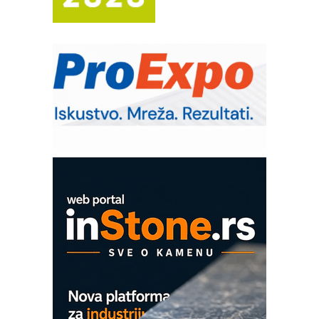
IB BLUMENAUER - više od 40 godina
poverenja u industriji
RMQ-TITAN ADVANCED INDICATOR
– Pametna signalizacija za efikasnije
upravljanje mašinama
Sigurnije ispitivanje transformatora u
solarnim elektranama i vetroparkovima
Pranje točkova na gradilištu- standard
modernog i odgovornog građenja
Proizvodnja iC7 Hybrid 1500 VDC
mrežnog pretvarača sa tečnim
hlađenjem
COMBYPACK
EVOKS Maintenance Management
ROSA i SCHUNK podižu proizvodnju
na viši nivo
Detekcija različitih oblika