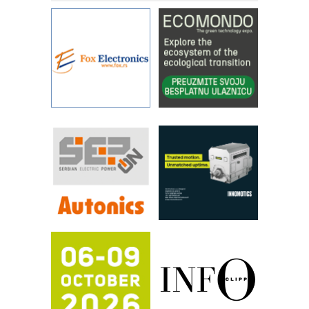
STAUFF – Komponente koje
povećavaju pouzdanost hidrauličkih
sistema
YAMADA pumpe – japanska
pouzdanost u transferu fluida
Filtration Group Industrial – Napredna
rešenja za filtraciju u hidrauličkim i
procesnim sistemima
RILINEX kompanije Rittal
FANUC: Najbolje za vašu pametnu
automatizaciju
Efikasno upravljanje energijom
Automatizacija pakovanja · Display
(Shelf-Ready) omotnice
Potpuna efikasnost bez složenih
sistema
Trajna oznaka kao dugoročna korist
Bezbednost na prvom mestu!