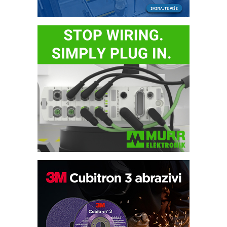
Bezbednost na prvom mestu!
IB BLUMENAUER - više od 40 godina
poverenja u industriji
RMQ-TITAN ADVANCED INDICATOR
– Pametna signalizacija za efikasnije