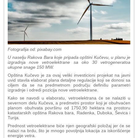
Fotografija od: pixabay.com
U naselju Rakova Bara koje pripada opštini Kučevu, u planu je
izgradnja nove vetroelektrane sa oko 30 vetrogeneratoa
ukupne snage 150 MW.
Opština Kučevo je za ovaj veliki investicioni projekat na javni
uvid stavila elaborat plana detaljne regulacije koji se donosi sa
ciljem da se na predmetnom području definišu parametri
izgradnje i odredi pozicija nove vetroelektrane.
Kako se navodi u elaboratu, vetroelektrana će se nalaziti u
severnom delu Kučeva, a predmetni prostor koji je obuhvaćen
planom obuhvata površinu od 1750,90 hektara na prostoru
katastarskih opština Rakova bara, Radenka, Duboka, Ševica i
Turija.
Prednost vetroelektrane biće njen geografski položaj jer će se
nalazi na brdu, što je mnogo povoljnija lokacija za iskorišćenje
energije vetra.