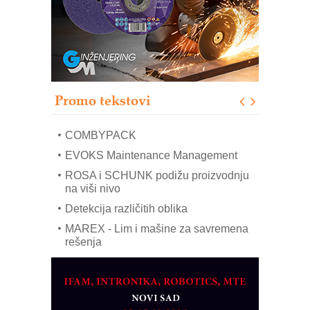
upravljanje mašinama
Sigurnije ispitivanje transformatora u
solarnim elektranama i vetroparkovima
Pranje točkova na gradilištu- standard
modernog i odgovornog građenja
Proizvodnja iC7 Hybrid 1500 VDC
Promo tekstovi
mrežnog pretvarača sa tečnim
hlađenjem
COMBYPACK
EVOKS Maintenance Management
ROSA i SCHUNK podižu proizvodnju
na viši nivo
Detekcija različitih oblika
MAREX - Lim i mašine za savremena
rešenja
Marcom-plast d.o.o.- vaš pouzdan
partner
CTO - Prilagodite svoju toplinsku
obradu!