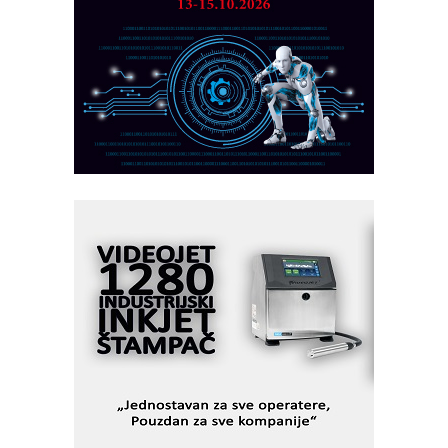
Razvoj asortimanskog pravca MINI-
PLC AKYTEC
AUKOM: Svetski standard metrologije
dostupan u Srbiji
MOTOMAN – NEXT-Robotika vođena
veštačkom inteligencijom
I.SAFE MOBILE revolucioniše
industrijsku automatizaciju
pionirskimmobile operator PANEL-OM
Fleksibilno stezanje i brzo
podešavanje u proizvodnji prototipova
KIP KOP – napredna rešenja za
savremene industrijske i logističke
objekte
Alba d.o.o. – 35 godina preciznosti u
metrologiji i pametnim dozirnim
rešenjima
IBeRTIM - oprema za ispitivanje
kontrole kvaliteta