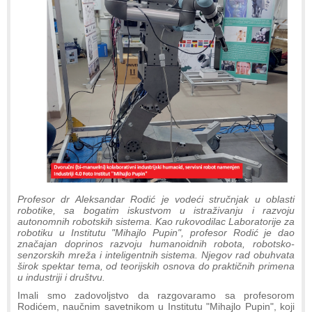
Profesor dr Aleksandar Rodić je vodeći stručnjak u oblasti
robotike, sa bogatim iskustvom u istraživanju i razvoju
autonomnih robotskih sistema. Kao rukovodilac Laboratorije za
robotiku u Institutu "Mihajlo Pupin", profesor Rodić je dao
značajan doprinos razvoju humanoidnih robota, robotsko-
senzorskih mreža i inteligentnih sistema. Njegov rad obuhvata
širok spektar tema, od teorijskih osnova do praktičnih primena
u industriji i društvu.
Imali smo zadovoljstvo da razgovaramo sa profesorom
Rodićem, naučnim savetnikom u Institutu "Mihajlo Pupin", koji