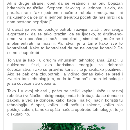
Ali s druge strane, opet da se vratimo i na onu bojazan
britanskih naučnika. Stephen Hawking je jednom izjavio, da
parafraziram "ako jednom naučimo robota emocijama, mi
rizikujemo da će on u jednom trenutku početi da nas mrzi i da
nam postane neprijatelj".
U današnje vreme postoje potrebi razvijeni alati , pre svega
algoritamski da se tako izrazim, da se ljudsko, to društveno-
emoti vno ponašanje može modelirati , simulirati , može se i
implementirati na mašini. Ali, stvar je u tome kako sve to
kontrolisati. Kako to kontrolisati da se ne otrgne kontroli? Da
se ne zloupotrebi.
To vam je kao i u drugim vrhunskim tehnologijama. Znači, u
nuklearnoj fizici, ako koristimo energiju za dobrobit
čovečanstva, i ako se pravilno koristi , to je svakako pozitivno.
Ako se pak ona zloupotrebi, a vidimo danas kako se preti i
zvecka tom tehnologijom, onda ta "tamna" strana tehnologije
je za čovečanstvo opasna.
Tako i u ovoj oblasti , pošto se veliki kapital ulaže u razvoj
robotike i veštačke inteligencije, onda tu trebaju da se donose i
zakoni, a već se donose, kako, kada i na koji način koristiti tu
tehnologiju. A opet, koliko ljudi poštuju zakone, koliko sila
poštuje zakon, ta neka opšta načela upotrebe tehnologije, to je
diskutabilno.