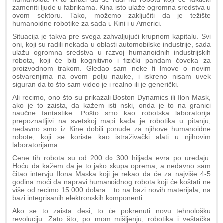
zameniti ljude u fabrikama. Kina isto ulaže ogromna sredstva u
ovom sektoru. Tako, možemo zaključiti da je težište
humanoidne robotike za sada u Kini i u Americi.
Situacija je takva pre svega zahvaljujući krupnom kapitalu. Svi
oni, koji su radili nekada u oblasti automobilske industrije, sada
ulažu ogromna sredstva u razvoj humanoidnih industrijskih
robota, koji će biti kognitivno i fizički pandam čoveka za
proizvodnom trakom. Gledao sam neke fi lmove o novim
ostvarenjima na ovom polju nauke, i iskreno nisam uvek
siguran da to što sam video je i realno ili je generički.
Ali recimo, ono što su prikazali Boston Dynamics ili Ilon Mask,
ako je to zaista, da kažem isti nski, onda je to na granici
naučne fantastike. Pošto smo kao robotska laboratorija
prepoznatljivi na svetskoj mapi kada je robotika u pitanju,
nedavno smo iz Kine dobili ponude za njihove humanoidne
robote, koji se koriste kao istraživački alati u njihovim
laboratorijama.
Cene tih robota su od 200 do 300 hiljada evra po uređaju.
Hoću da kažem da je to jako skupa oprema, a nedavno sam
čitao intervju Ilona Maska koji je rekao da će za najviše 4-5
godina moći da napravi humanoidnog robota koji će koštati ne
više od recimo 15.000 dolara. I to na bazi novih materijala, na
bazi integrisanih elektronskih komponenti .
Ako se to zaista desi, to će pokrenuti novu tehnološku
revoluciju. Zato što, po mom mišljenju, robotika i veštačka