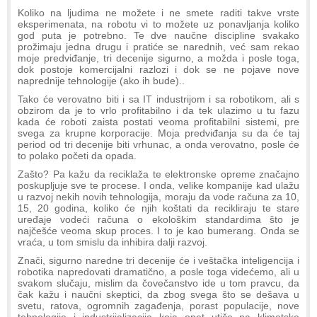
Koliko na ljudima ne možete i ne smete raditi takve vrste
eksperimenata, na robotu vi to možete uz ponavljanja koliko
god puta je potrebno. Te dve naučne discipline svakako
prožimaju jedna drugu i pratiće se narednih, već sam rekao
moje predviđanje, tri decenije sigurno, a možda i posle toga,
dok postoje komercijalni razlozi i dok se ne pojave nove
naprednije tehnologije (ako ih bude)..
Tako će verovatno biti i sa IT industrijom i sa robotikom, ali s
obzirom da je to vrlo profitabilno i da tek ulazimo u tu fazu
kada će roboti zaista postati veoma profitabilni sistemi, pre
svega za krupne korporacije. Moja predviđanja su da će taj
period od tri decenije biti vrhunac, a onda verovatno, posle će
to polako početi da opada.
Zašto? Pa kažu da reciklaža te elektronske opreme značajno
poskupljuje sve te procese. I onda, velike kompanije kad ulažu
u razvoj nekih novih tehnologija, moraju da vode računa za 10,
15, 20 godina, koliko će njih koštati da recikliraju te stare
uređaje vodeći računa o ekološkim standardima što je
najčešće veoma skup proces. I to je kao bumerang. Onda se
vraća, u tom smislu da inhibira dalji razvoj.
Znači, sigurno naredne tri decenije će i veštačka inteligencija i
robotika napredovati dramatično, a posle toga videćemo, ali u
svakom slučaju, mislim da čovečanstvo ide u tom pravcu, da
čak kažu i naučni skeptici, da zbog svega što se dešava u
svetu, ratova, ogromnih zagađenja, porast populacije, nove