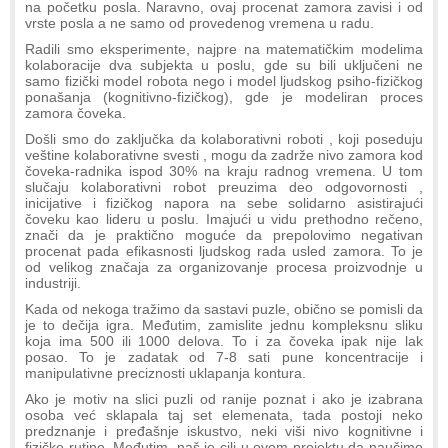
na početku posla. Naravno, ovaj procenat zamora zavisi i od
vrste posla a ne samo od provedenog vremena u radu.
Radili smo eksperimente, najpre na matematičkim modelima
kolaboracije dva subjekta u poslu, gde su bili uključeni ne
samo fizički model robota nego i model ljudskog psiho-fizičkog
ponašanja (kognitivno-fizičkog), gde je modeliran proces
zamora čoveka.
Došli smo do zaključka da kolaborativni roboti , koji poseduju
veštine kolaborativne svesti , mogu da zadrže nivo zamora kod
čoveka-radnika ispod 30% na kraju radnog vremena. U tom
slučaju kolaborativni robot preuzima deo odgovornosti ,
inicijative i fizičkog napora na sebe solidarno asistirajući
čoveku kao lideru u poslu. Imajući u vidu prethodno rečeno,
znači da je praktično moguće da prepolovimo negativan
procenat pada efikasnosti ljudskog rada usled zamora. To je
od velikog značaja za organizovanje procesa proizvodnje u
industriji.
Kada od nekoga tražimo da sastavi puzle, obično se pomisli da
je to dečija igra. Međutim, zamislite jednu kompleksnu sliku
koja ima 500 ili 1000 delova. To i za čoveka ipak nije lak
posao. To je zadatak od 7-8 sati pune koncentracije i
manipulativne preciznosti uklapanja kontura.
Ako je motiv na slici puzli od ranije poznat i ako je izabrana
osoba već sklapala taj set elemenata, tada postoji neko
predznanje i pređašnje iskustvo, neki viši nivo kognitivne i
fizičke rutine. Međutim, naš je cilj u ovom projektu da naučimo