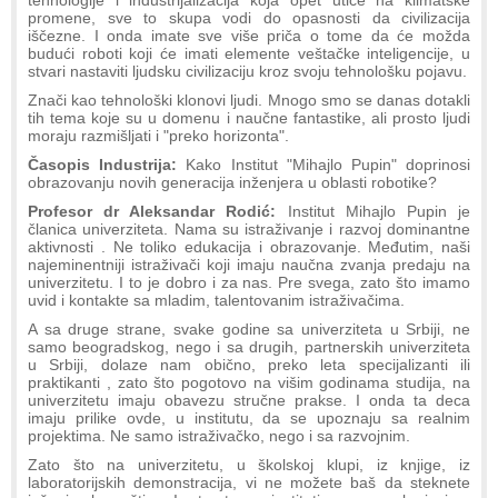
tehnologije i industrijalizacija koja opet utiče na klimatske
promene, sve to skupa vodi do opasnosti da civilizacija
iščezne. I onda imate sve više priča o tome da će možda
budući roboti koji će imati elemente veštačke inteligencije, u
stvari nastaviti ljudsku civilizaciju kroz svoju tehnološku pojavu.
Znači kao tehnološki klonovi ljudi. Mnogo smo se danas dotakli
tih tema koje su u domenu i naučne fantastike, ali prosto ljudi
moraju razmišljati i "preko horizonta".
Časopis Industrija:
Kako Institut "Mihajlo Pupin" doprinosi
obrazovanju novih generacija inženjera u oblasti robotike?
Profesor dr Aleksandar Rodić:
Institut Mihajlo Pupin je
članica univerziteta. Nama su istraživanje i razvoj dominantne
aktivnosti . Ne toliko edukacija i obrazovanje. Međutim, naši
najeminentniji istraživači koji imaju naučna zvanja predaju na
univerzitetu. I to je dobro i za nas. Pre svega, zato što imamo
uvid i kontakte sa mladim, talentovanim istraživačima.
A sa druge strane, svake godine sa univerziteta u Srbiji, ne
samo beogradskog, nego i sa drugih, partnerskih univerziteta
u Srbiji, dolaze nam obično, preko leta specijalizanti ili
praktikanti , zato što pogotovo na višim godinama studija, na
univerzitetu imaju obavezu stručne prakse. I onda ta deca
imaju prilike ovde, u institutu, da se upoznaju sa realnim
projektima. Ne samo istraživačko, nego i sa razvojnim.
Zato što na univerzitetu, u školskoj klupi, iz knjige, iz
laboratorijskih demonstracija, vi ne možete baš da steknete