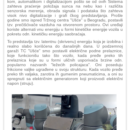
kom, automatikom i digitalizacijom pošto se od ovih Sistema
zahteva praćenje položaja sunca na nebu kao i različita
senzorska merenja, obrada signala i podataka što zahteva
visok nivo digitalizacije i grafi čkog predstavljanja. Prošle
godine smo ispred Tržnog centra "Ušće" u Beogradu, postavili
tzv. prečišćivače vazduha na otvorenom prostoru. Ovi uređaji
koriste alternati vnu energiju u formi kinetičke energije vozila u
pokretu odn. kinetičku energiju saobraćaja.
To predstavlja tzv. latentnu (skrivenu) energiju koja je izobilna i
realno slabo korišćena do današnjih dana. U podzemnoj
garaži TC "Ušće" smo postavili električne podne prelaznice,
koje funkcionišu tako što vozilo, kada pređe preko tih
prelaznica koje su u formi uličnih usporivača brzine odn.
popularno nazvanih "ležećih policajaca". Oni poseduju
frikcione valjke ugrađene u svoju strukturu. Kada vozilo pređe
preko tih valjaka, zarotira ih gumenim pneumaticima, a oni su
spregnuti sa električnim generatorom koji proizvodi električni
napon (struju).