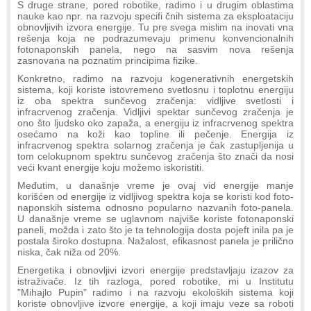
S druge strane, pored robotike, radimo i u drugim oblastima
nauke kao npr. na razvoju specifi čnih sistema za eksploataciju
obnovljivih izvora energije. Tu pre svega mislim na inovati vna
rešenja koja ne podrazumevaju primenu konvencionalnih
fotonaponskih panela, nego na sasvim nova rešenja
zasnovana na poznatim principima fizike.
Konkretno, radimo na razvoju kogenerativnih energetskih
sistema, koji koriste istovremeno svetlosnu i toplotnu energiju
iz oba spektra sunčevog zračenja: vidljive svetlosti i
infracrvenog zračenja. Vidljivi spektar sunčevog zračenja je
ono što ljudsko oko zapaža, a energiju iz infracrvenog spektra
osećamo na koži kao topline ili pečenje. Energija iz
infracrvenog spektra solarnog zračenja je čak zastupljenija u
tom celokupnom spektru sunčevog zračenja što znači da nosi
veći kvant energije koju možemo iskoristiti.
Međutim, u današnje vreme je ovaj vid energije manje
korišćen od energije iz vidljivog spektra koja se koristi kod foto-
naponskih sistema odnosno popularno nazvanih foto-panela.
U današnje vreme se uglavnom najviše koriste fotonaponski
paneli, možda i zato što je ta tehnologija dosta pojeft inila pa je
postala široko dostupna. Nažalost, efikasnost panela je prilično
niska, čak niža od 20%.
Energetika i obnovljivi izvori energije predstavljaju izazov za
istraživače. Iz tih razloga, pored robotike, mi u Institutu
"Mihajlo Pupin" radimo i na razvoju ekoloških sistema koji
koriste obnovljive izvore energije, a koji imaju veze sa roboti