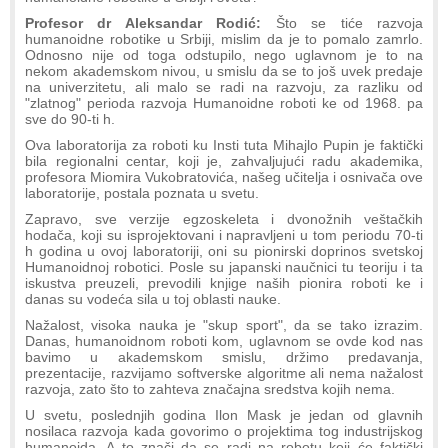
Profesor dr Aleksandar Rodić:
Što se tiće razvoja
humanoidne robotike u Srbiji, mislim da je to pomalo zamrlo.
Odnosno nije od toga odstupilo, nego uglavnom je to na
nekom akademskom nivou, u smislu da se to još uvek predaje
na univerzitetu, ali malo se radi na razvoju, za razliku od
"zlatnog" perioda razvoja Humanoidne roboti ke od 1968. pa
sve do 90-ti h.
Ova laboratorija za roboti ku Insti tuta Mihajlo Pupin je faktički
bila regionalni centar, koji je, zahvaljujući radu akademika,
profesora Miomira Vukobratovića, našeg učitelja i osnivača ove
laboratorije, postala poznata u svetu.
Zapravo, sve verzije egzoskeleta i dvonožnih veštačkih
hodača, koji su isprojektovani i napravljeni u tom periodu 70-ti
h godina u ovoj laboratoriji, oni su pionirski doprinos svetskoj
Humanoidnoj robotici. Posle su japanski naučnici tu teoriju i ta
iskustva preuzeli, prevodili knjige naših pionira roboti ke i
danas su vodeća sila u toj oblasti nauke.
Nažalost, visoka nauka je "skup sport", da se tako izrazim.
Danas, humanoidnom roboti kom, uglavnom se ovde kod nas
bavimo u akademskom smislu, držimo predavanja,
prezentacije, razvijamo softverske algoritme ali nema nažalost
razvoja, zato što to zahteva značajna sredstva kojih nema.
U svetu, poslednjih godina Ilon Mask je jedan od glavnih
nosilaca razvoja kada govorimo o projektima tog industrijskog
humanoida. A to znači da se radi na robotu koji će faktički