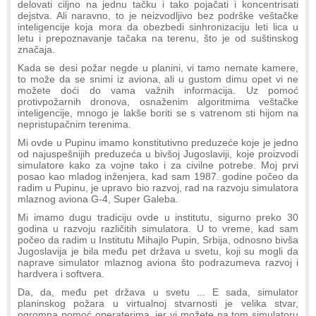
delovati ciljno na jednu tačku i tako pojačati i koncentrisati
dejstva. Ali naravno, to je neizvodljivo bez podrške veštačke
inteligencije koja mora da obezbedi sinhronizaciju leti lica u
letu i prepoznavanje tačaka na terenu, što je od suštinskog
značaja.
Kada se desi požar negde u planini, vi tamo nemate kamere,
to može da se snimi iz aviona, ali u gustom dimu opet vi ne
možete doći do vama važnih informacija. Uz pomoć
protivpožarnih dronova, osnaženim algoritmima veštačke
inteligencije, mnogo je lakše boriti se s vatrenom sti hijom na
nepristupačnim terenima.
Mi ovde u Pupinu imamo konstitutivno preduzeće koje je jedno
od najuspešnijih preduzeća u bivšoj Jugoslaviji, koje proizvodi
simulatore kako za vojne tako i za civilne potrebe. Moj prvi
posao kao mladog inženjera, kad sam 1987. godine počeo da
radim u Pupinu, je upravo bio razvoj, rad na razvoju simulatora
mlaznog aviona G-4, Super Galeba.
Mi imamo dugu tradiciju ovde u institutu, sigurno preko 30
godina u razvoju različitih simulatora. U to vreme, kad sam
počeo da radim u Institutu Mihajlo Pupin, Srbija, odnosno bivša
Jugoslavija je bila među pet država u svetu, koji su mogli da
naprave simulator mlaznog aviona što podrazumeva razvoj i
hardvera i softvera.
Da, da, među pet država u svetu ... E sada, simulator
planinskog požara u virtualnoj stvarnosti je velika stvar,
ogromna pomoć operaterima, jer vi možete na tom simulatoru