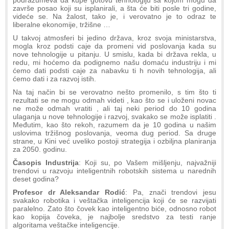
podrazumeva da kupe gotovu tehnologiju sa kojom mogu da
završe posao koji su isplanirali, a šta će biti posle tri godine,
videće se. Na žalost, tako je, i verovatno je to odraz te
liberalne ekonomije, tržišne …
U takvoj atmosferi bi jedino država, kroz svoja ministarstva,
mogla kroz podsti caje da promeni vid poslovanja kada su
nove tehnologije u pitanju. U smislu, kada bi država rekla, u
redu, mi hoćemo da podignemo našu domaću industriju i mi
ćemo dati podsti caje za nabavku ti h novih tehnologija, ali
ćemo dati i za razvoj istih.
Na taj način bi se verovatno nešto promenilo, s tim što ti
rezultati se ne mogu odmah videti , kao što se i uloženi novac
ne može odmah vratiti , ali taj neki period do 10 godina
ulaganja u nove tehnologije i razvoj, svakako se može isplatiti .
Međutim, kao što rekoh, razumem da je 10 godina u našim
uslovima tržišnog poslovanja, veoma dug period. Sa druge
strane, u Kini već uveliko postoji strategija i ozbiljna planiranja
za 2050. godinu.
Časopis Industrija
: Koji su, po Vašem mišljenju, najvažniji
trendovi u razvoju inteligentnih robotskih sistema u narednih
deset godina?
Profesor dr Aleksandar Rodić
: Pa, znači trendovi jesu
svakako robotika i veštačka inteligencija koji će se razvijati
paralelno. Zato što čovek kao inteligentno biće, odnosno robot
kao kopija čoveka, je najbolje sredstvo za testi ranje
algoritama veštačke inteligencije.