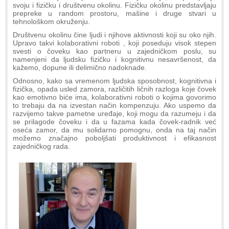
svoju i fizičku i društvenu okolinu. Fizičku okolinu predstavljaju
prepreke u random prostoru, mašine i druge stvari u
tehnološkom okruženju.
Društvenu okolinu čine ljudi i njihove aktivnosti koji su oko njih.
Upravo takvi kolaborativni roboti , koji poseduju visok stepen
svesti o čoveku kao partneru u zajedničkom poslu, su
namenjeni da ljudsku fizičku i kognitivnu nesavršenost, da
kažemo, dopune ili delimično nadoknade.
Odnosno, kako sa vremenom ljudska sposobnost, kognitivna i
fizička, opada usled zamora, različitih ličnih razloga koje čovek
kao emotivno biće ima, kolaborativni roboti o kojima govorimo
to trebaju da na izvestan način kompenzuju. Ako uspemo da
razvijemo takve pametne uređaje, koji mogu da razumeju i da
se prilagode čoveku i da u fazama kada čovek-radnik već
oseća zamor, da mu solidarno pomognu, onda na taj način
možemo značajno poboljšati produktivnost i efikasnost
zajedničkog rada.