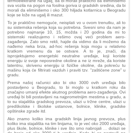
termoelektrane na ugalj, da bi morali praktično da eliminišemo
sva vozila na pogon na fosilna goriva iz gradskih sredina, da bi
morali da eliminišemo i oko 300 hiljada kotlarnica u Beogradu
koje se lože na ugalj ili mazut.
To je praktično nemoguće, neisplati vo u ovom trenutku, ali to
su sistemska rešenja koja su potrebna. Svesni smo da nam je
potrebno najmanje 10, 15, možda i 20 godina da mi to
sistemski realizujemo i rešimo ovaj veći problem aero-
zagađenja. Zato smo rekli, hajde da vidimo da li možemo da
nađemo neka brza, ad-hoc rešenja koja mogu u relativno
kratkom vremenu da se ostvare. A to je, znači, da
isprojektujemo energetski neutralne uređaje, koji koriste
energiju iz svoje neposredne okoline a ne iz mreže, da koriste
latentnu, skrivenu energiju iz fizičke okoline, da pokreću tu
mašinu koja će filtrirati vazduh i praviti tzv. "zaštićene zone" u
gradu.
Prema našoj računici ako bi oko 3000 ovih uređaja bilo
postavljeno u Beogradu, to bi moglo u kratkom roku da
značajno umanji efekte akutnog problema aero-zagađenja. Ovi
uređaji bi bili postavljeni na najprometnijim mestima u gradu, a
to su stajališta gradskog prevoza, ulazi u tržne centre, ulazi u
predškolske i školske ustanove, bolnice, klinike, gradske
opštinske zgrade itd.
Ako znamo koliko ima gradskih linija javnog prevoza, plus
koliko ima stajališta na tim linijama, to je već oko 2000 uređaja,
plus škole, bolnice, klinike i sve što smo nabrojali … dolazi se