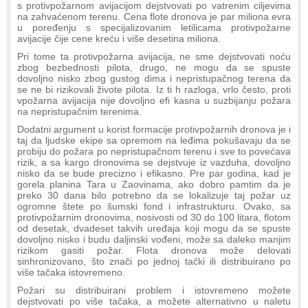
s protivpožarnom avijacijom dejstvovati po vatrenim ciljevima
na zahvaćenom terenu. Cena flote dronova je par miliona evra
u poređenju s specijalizovanim letilicama protivpožarne
avijacije čije cene kreću i više desetina miliona.
Pri tome ta protivpožarna avijacija, ne sme dejstvovati noću
zbog bezbednosti pilota, drugo, ne mogu da se spuste
dovoljno nisko zbog gustog dima i nepristupačnog terena da
se ne bi rizikovali živote pilota. Iz ti h razloga, vrlo često, proti
vpožarna avijacija nije dovoljno efi kasna u suzbijanju požara
na nepristupačnim terenima.
Dodatni argument u korist formacije protivpožarnih dronova je i
taj da ljudske ekipe sa opremom na leđima pokušavaju da se
probiju do požara po nepristupačnom terenu i sve to povećava
rizik, a sa kargo dronovima se dejstvuje iz vazduha, dovoljno
nisko da se bude precizno i efikasno. Pre par godina, kad je
gorela planina Tara u Zaovinama, ako dobro pamtim da je
preko 30 dana bilo potrebno da se lokalizuje taj požar uz
ogromne štete po šumski fond i infrastrukturu. Ovako, sa
protivpožarnim dronovima, nosivosti od 30 do 100 litara, flotom
od desetak, dvadeset takvih uređaja koji mogu da se spuste
dovoljno nisko i budu daljinski vođeni, može sa daleko manjim
rizikom gasiti požar. Flota dronova može delovati
sinhronizovano, što znači po jednoj tački ili distribuirano po
više tačaka istovremeno.
Požari su distribuirani problem i istovremeno možete
dejstvovati po više tačaka, a možete alternativno u naletu