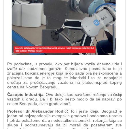
Po podacima, u proseku oko pet hiljada vozila dnevno uđe i
izađe u/iz podzemne garaže. Kumulativno posmatrano to je
značajna količina energije koja je do sada bila neiskorišćena a
pokazali smo da je to moguće iskoristiti i to za napajanje
uređaja za prečišćavanje vazduha na platou ispred šoping
centra na Novom Beogradu.
Časopis Industrija
: Ovo deluje kao savršeno rešenje za čistiji
vazduh u gradu. Da li bi tako nešto moglo da se napravi po
celom Beogradu, svim gradovima?
Profesor dr Aleksandar Rodić:
To i jeste ideja. Beograd je
jedan od najzagađenijih evropskih gradova i onda smo upravo
hteli da pokažemo da u nedostatku sistemskih rešenja, koja su
skupa i podrazumevaju da bi morali da pozatvaram sve