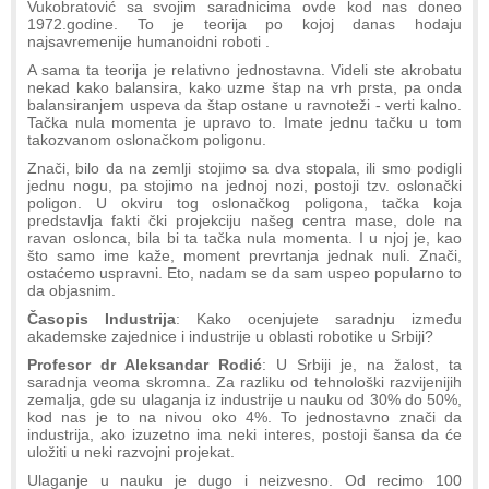
Vukobratović sa svojim saradnicima ovde kod nas doneo
1972.godine. To je teorija po kojoj danas hodaju
najsavremenije humanoidni roboti .
A sama ta teorija je relativno jednostavna. Videli ste akrobatu
nekad kako balansira, kako uzme štap na vrh prsta, pa onda
balansiranjem uspeva da štap ostane u ravnoteži - verti kalno.
Tačka nula momenta je upravo to. Imate jednu tačku u tom
takozvanom oslonačkom poligonu.
Znači, bilo da na zemlji stojimo sa dva stopala, ili smo podigli
jednu nogu, pa stojimo na jednoj nozi, postoji tzv. oslonački
poligon. U okviru tog oslonačkog poligona, tačka koja
predstavlja fakti čki projekciju našeg centra mase, dole na
ravan oslonca, bila bi ta tačka nula momenta. I u njoj je, kao
što samo ime kaže, moment prevrtanja jednak nuli. Znači,
ostaćemo uspravni. Eto, nadam se da sam uspeo popularno to
da objasnim.
Časopis Industrija
: Kako ocenjujete saradnju između
akademske zajednice i industrije u oblasti robotike u Srbiji?
Profesor dr Aleksandar Rodić
: U Srbiji je, na žalost, ta
saradnja veoma skromna. Za razliku od tehnološki razvijenijih
zemalja, gde su ulaganja iz industrije u nauku od 30% do 50%,
kod nas je to na nivou oko 4%. To jednostavno znači da
industrija, ako izuzetno ima neki interes, postoji šansa da će
uložiti u neki razvojni projekat.
Ulaganje u nauku je dugo i neizvesno. Od recimo 100