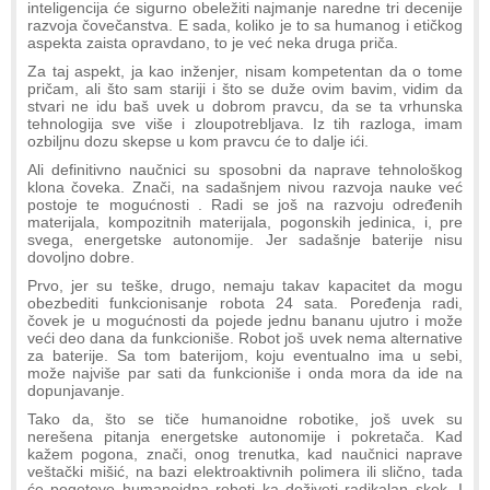
inteligencija će sigurno obeležiti najmanje naredne tri decenije
razvoja čovečanstva. E sada, koliko je to sa humanog i etičkog
aspekta zaista opravdano, to je već neka druga priča.
Za taj aspekt, ja kao inženjer, nisam kompetentan da o tome
pričam, ali što sam stariji i što se duže ovim bavim, vidim da
stvari ne idu baš uvek u dobrom pravcu, da se ta vrhunska
tehnologija sve više i zloupotrebljava. Iz tih razloga, imam
ozbiljnu dozu skepse u kom pravcu će to dalje ići.
Ali definitivno naučnici su sposobni da naprave tehnološkog
klona čoveka. Znači, na sadašnjem nivou razvoja nauke već
postoje te mogućnosti . Radi se još na razvoju određenih
materijala, kompozitnih materijala, pogonskih jedinica, i, pre
svega, energetske autonomije. Jer sadašnje baterije nisu
dovoljno dobre.
Prvo, jer su teške, drugo, nemaju takav kapacitet da mogu
obezbediti funkcionisanje robota 24 sata. Poređenja radi,
čovek je u mogućnosti da pojede jednu bananu ujutro i može
veći deo dana da funkcioniše. Robot još uvek nema alternative
za baterije. Sa tom baterijom, koju eventualno ima u sebi,
može najviše par sati da funkcioniše i onda mora da ide na
dopunjavanje.
Tako da, što se tiče humanoidne robotike, još uvek su
nerešena pitanja energetske autonomije i pokretača. Kad
kažem pogona, znači, onog trenutka, kad naučnici naprave
veštački mišić, na bazi elektroaktivnih polimera ili slično, tada
će pogotovo humanoidna roboti ka doživeti radikalan skok. I