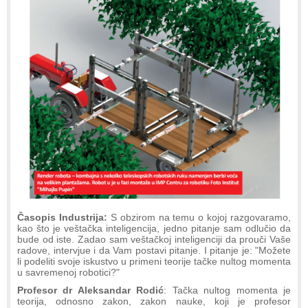
Časopis Industrija:
S obzirom na temu o kojoj razgovaramo,
kao što je veštačka inteligencija, jedno pitanje sam odlučio da
bude od iste. Zadao sam veštačkoj inteligenciji da prouči Vaše
radove, intervjue i da Vam postavi pitanje. I pitanje je: "Možete
li podeliti svoje iskustvo u primeni teorije tačke nultog momenta
u savremenoj robotici?"
Profesor dr Aleksandar Rodić
: Tačka nultog momenta je
teorija, odnosno zakon, zakon nauke, koji je profesor