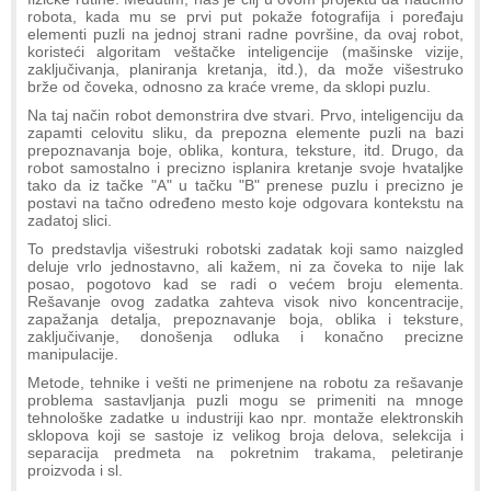
robota, kada mu se prvi put pokaže fotografija i poređaju
elementi puzli na jednoj strani radne površine, da ovaj robot,
koristeći algoritam veštačke inteligencije (mašinske vizije,
zaključivanja, planiranja kretanja, itd.), da može višestruko
brže od čoveka, odnosno za kraće vreme, da sklopi puzlu.
Na taj način robot demonstrira dve stvari. Prvo, inteligenciju da
zapamti celovitu sliku, da prepozna elemente puzli na bazi
prepoznavanja boje, oblika, kontura, teksture, itd. Drugo, da
robot samostalno i precizno isplanira kretanje svoje hvataljke
tako da iz tačke "A" u tačku "B" prenese puzlu i precizno je
postavi na tačno određeno mesto koje odgovara kontekstu na
zadatoj slici.
To predstavlja višestruki robotski zadatak koji samo naizgled
deluje vrlo jednostavno, ali kažem, ni za čoveka to nije lak
posao, pogotovo kad se radi o većem broju elementa.
Rešavanje ovog zadatka zahteva visok nivo koncentracije,
zapažanja detalja, prepoznavanje boja, oblika i teksture,
zaključivanje, donošenja odluka i konačno precizne
manipulacije.
Metode, tehnike i vešti ne primenjene na robotu za rešavanje
problema sastavljanja puzli mogu se primeniti na mnoge
tehnološke zadatke u industriji kao npr. montaže elektronskih
sklopova koji se sastoje iz velikog broja delova, selekcija i
separacija predmeta na pokretnim trakama, peletiranje
proizvoda i sl.