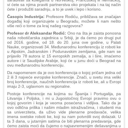
sarađivali sa kolegama u Norveškoj, Francuskoj ili Nemačkoj,
vi ćete sa njima praviti partnerstva oko projekata i na taj način
ćete i produžiti saradnju, a to je uvek i lepo i korisno.
Časopis Industrija:
Profesore Rodiću, približava se značajan
događaj koji organizujete u Beogradu, možete li nam nešto
više reći o tome za kraj našeg razgovora?
Profesor dr Aleksandar Rodić:
Ono na šta je zaista ponosna
naša robotičarska zajednica u Srbiji, je da ćemo po drugi put
od 2016. godine, od 18. do 20. juna ove godine, u Palati
Nauke, organizovati 34. Međunarodnu konferenciju iz roboti ke
u Alpskim, Jadranskim i Podunavskim zemljama, gde nam se
prijavilo 78 autora iz 15 evropskih zemalja, a i šire, imaćemo
autore i iz Saudijske Arabije, koji će u junu doći u Beograd na
ovu međunarodnu konferenciju.
Da napomenem da je ovo konferencija o kojoj pričam jedna od
2 ili 3 najveće evropske konferencije. Znači, u svetu ima veliki
broj konferencije, naučnih konferencija iz roboti ke, ali u Evropi
imaju 2-3, uglavnom su regionalne.
Postoje konferencije na kojima su Španija i Portugalija, pa
Litvanija i Poljska, i mi u Jugoistočnoj Evropi pravimo ovu o
kojoj govorim i koja je veoma posećena i vidljiva. Tako da je
ovo odlična prilika i našim mladim istraživačima, i studenti ma
sa univerziteta, da uživo vide plenarne predavače, velika
imena svetske roboti ke, koji su nam potvrdili svoj dolazak. U
ta 3 dana, u jutarnjim satima će biti plenarna predavanja, gde
ćemo zaista moći da čujemo o najsavremenijim dešavanjima u