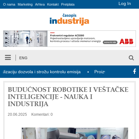
Log In
O nama
Marketing
Arhiva
Kontakt
Pretplata
ENG
vola i strožu kontrolu emisija
Proizvodnja iC7 Hybrid 1500 VDC 
BUDUĆNOST ROBOTIKE I VEŠTAČKE
INTELIGENCIJE - NAUKA I
INDUSTRIJA
20.06.2025
Komentari: 0