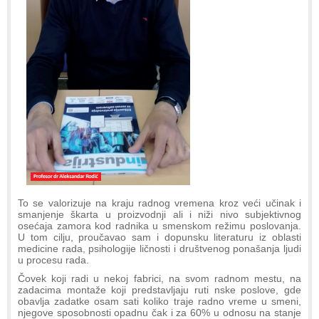
To se valorizuje na kraju radnog vremena kroz veći učinak i
smanjenje škarta u proizvodnji ali i niži nivo subjektivnog
osećaja zamora kod radnika u smenskom režimu poslovanja.
U tom cilju, proučavao sam i dopunsku literaturu iz oblasti
medicine rada, psihologije ličnosti i društvenog ponašanja ljudi
u procesu rada.
Čovek koji radi u nekoj fabrici, na svom radnom mestu, na
zadacima montaže koji predstavljaju ruti nske poslove, gde
obavlja zadatke osam sati koliko traje radno vreme u smeni,
njegove sposobnosti opadnu čak i za 60% u odnosu na stanje