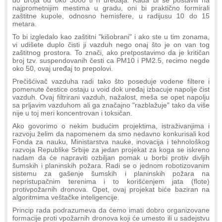
do broja od oko 3000 ti h uređaja. Kada bi se postavili na
najprometnijim mestima u gradu, oni bi praktično formirali
zaštitne kupole, odnosno hemisfere, u radijusu 10 do 15
metara.
To bi izgledalo kao zaštitni "kišobrani" i ako ste u tim zonama,
vi udišete duplo čisti ji vazduh nego onaj što je on van tog
zaštitnog prostora. To znači, ako pretpostavimo da je kritičan
broj tzv. suspendovanih česti ca PM10 i PM2.5, recimo negde
oko 50, ovaj uređaj to prepolovi.
Prečišćivač vazduha radi tako što poseduje vodene filtere i
pomenute čestice ostaju u void dok uređaj izbacuje napolje čist
vazduh. Ovaj filtrirani vazduh, nažalost, meša se opet napolju
sa prljavim vazduhom ali ga značajno "razblažuje" tako da više
nije u toj meri koncentrovan i toksičan.
Ako govorimo o nekim budućim projektima, istraživanjima i
razvoju želim da napomenem da smo nedavno konkurisali kod
Fonda za nauku, Ministarstva nauke, inovacija i tehnološkog
razvoja Republike Srbije za jedan projekat za koga se iskreno
nadam da će napraviti ozbiljan pomak u borbi protiv divljih
šumskih i planinskih požara. Radi se o jednom robotizovanim
sistemu za gašenje šumskih i planinskih požara na
nepristupačnim terenima i to korišćenjem jata (flote)
protivpožarnih dronova. Opet, ovaj projekat biće baziran na
algoritmima veštačke inteligencije.
Princip rada podrazumeva da ćemo imati dobro organizovane
formacije proti vpožarnih dronova koji će umesto ili u sadejstvu