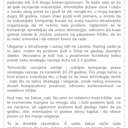
patenata tek 3-4 bivaju komercijalizovani. To kaže stati sti ka
ali ipak razvijenije industrijske, tehnološke države cene i ulažu
u nauku zbog presti ža i profi ta. Ali, verujte mi, u mojoj karijeri
dugoj 38 godina, nisam imao poziti vnih primera, u smislu da
su industrijske kompanije kucale na vrata naučno-istraživačke
organizacije da im rešimo neki problem. Uglavnom se te
kompanije opredeljuju da uvezu tehnologiju, odnosno da kupe
gotove robote ili, možda, polovne na zapadnom tržištu, da im
to neko izmontira i da odmah krenu da rade.
Ulaganje u istraživanje i razvoj njih ne zanima. Razlog zašto je
to tako, mislim da poslovni ljudi u Srbiji ne gledaju dovoljno
daleko. Verovatno je kod nas u poslovnom kontekstu teško
praviti neku strategiju razvoja dužu od 2-3 godine.
Tehnološki razvijene zemlje i ozbiljne kompanije prave
strategiju razvoja za narednih 10-20 godina. Oni znaju tačno u
kom pravcu investicije idu, u koje će se nove tehnologije uložiti
, zato što će takva strategija i ulaganje, posle nekog vremena
doneti komparativnu prednost, odnosno konkurentnost na
svetskom tržištu.
Kod nas, na žalost, zato što smo mi relativno malo tržište, sve
te vremenske margine su mnogo uže, i naši poslovni ljudi, ne
svi naravno, ali uglavnom poslovni ljudi gledaju kako da za
godinu, dve, eventualno tri godine obrnu kapital i da obave
posao uz što manje ulaganja.
To je donekle razumljivo. E sada, takav način rada