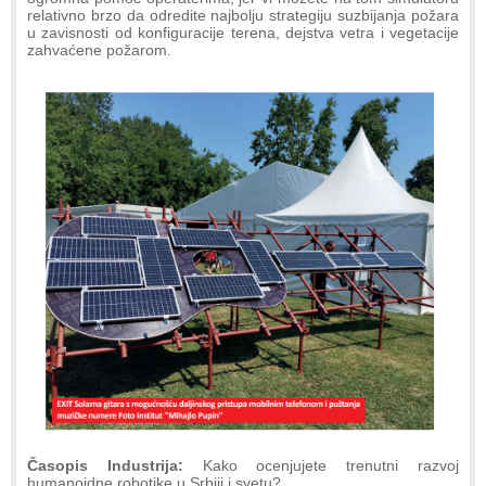
relativno brzo da odredite najbolju strategiju suzbijanja požara
u zavisnosti od konfiguracije terena, dejstva vetra i vegetacije
zahvaćene požarom.
Časopis Industrija:
Kako ocenjujete trenutni razvoj
humanoidne robotike u Srbiji i svetu?