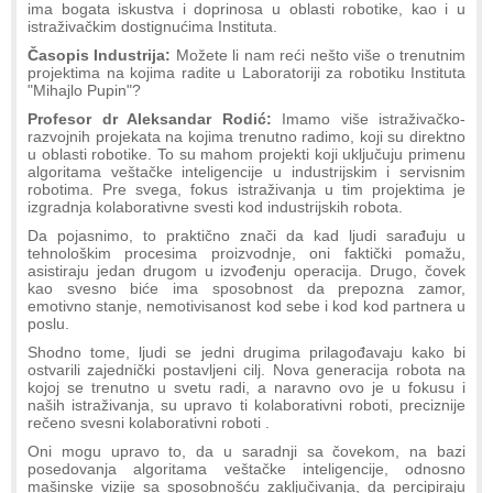
ima bogata iskustva i doprinosa u oblasti robotike, kao i u
istraživačkim dostignućima Instituta.
Časopis Industrija:
Možete li nam reći nešto više o trenutnim
projektima na kojima radite u Laboratoriji za robotiku Instituta
"Mihajlo Pupin"?
Profesor dr Aleksandar Rodić:
Imamo više istraživačko-
razvojnih projekata na kojima trenutno radimo, koji su direktno
u oblasti robotike. To su mahom projekti koji uključuju primenu
algoritama veštačke inteligencije u industrijskim i servisnim
robotima. Pre svega, fokus istraživanja u tim projektima je
izgradnja kolaborativne svesti kod industrijskih robota.
Da pojasnimo, to praktično znači da kad ljudi sarađuju u
tehnološkim procesima proizvodnje, oni faktički pomažu,
asistiraju jedan drugom u izvođenju operacija. Drugo, čovek
kao svesno biće ima sposobnost da prepozna zamor,
emotivno stanje, nemotivisanost kod sebe i kod kod partnera u
poslu.
Shodno tome, ljudi se jedni drugima prilagođavaju kako bi
ostvarili zajednički postavljeni cilj. Nova generacija robota na
kojoj se trenutno u svetu radi, a naravno ovo je u fokusu i
naših istraživanja, su upravo ti kolaborativni roboti, preciznije
rečeno svesni kolaborativni roboti .
Oni mogu upravo to, da u saradnji sa čovekom, na bazi
posedovanja algoritama veštačke inteligencije, odnosno
mašinske vizije sa sposobnošću zaključivanja, da percipiraju