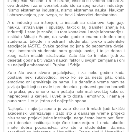
inženjerske veštine. I s te strane, instituti su veoma korisni za
ovo društvo i za univerzitet, zato što su spoj nauke i industrije.
Nismo ekstremna industrija, nismo ekstremna nauka. Naukom
i obrazovanjem, pre svega, se bavi Univerzitet dominantno.
A u industriji su inženjeri, a instituti su ustanove koje gaje
nauku, istraživanje i spuštaju faktički taj transfer znanja ka
industriji. I zato je značaj i u tom kontekstu i moje laboratorije u
institutu Mihajlo Pupin, da svake godine imamo određen broj
studenata, takođe i inostranih studenata, preko studentske
asocijacije IASTE. Svake godine od juna do septembra dvoje,
troje inostranih studenata nam gostuju ovde, i to je dobro i
zbog naših mladih istraživača. Zato što će ti mladi ljudi za
desetak godina biti važan naučni faktor u svojim zemljama i oni
su najbolji ambasadori i Pupina, i Srbije.
Zato što ovde stvore prijateljstva, i za neku godinu kada
postanu neki rukovodioci, neko ko se za nešto pita, onda
emotivno oni gravitiraju ka nama. I u današnje vreme nam se
javljaju ljudi koji su ovde i pre desetak, petnaest godina boravili
na praksi, povremeno nam pošalju neki mali izveštaj kako su
napredovali u karijeri, i uvek je to dosta i emotivno, i nama je
puno srce. I to je jedna od najlepših spona.
Najlepša i najbolja spona je zato što se ti mladi ljudi faktički
akademski umrežavaju i zato što u današnje vreme projekti
nisu samo projekti jedne institucije, nego često imate pet, šest,
pa i desetak institucija koje čine konzorcijum. I onda ukoliko
imate dobra poznanstva, ako ste u studentskim danima