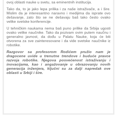
ovoj oblasti nauke u svetu, sa eminentnih institucija.
Tako da, to je jako lepa prilika i za naše istraživače, a i šire.
Mislim da je interesantno naravno i medijima da isprate ovo
dešavanje, zato što se ne dešavaju baš tako često ovako
velike svetske konferencije.
U tehničkim naukama nema baš puno prilike da Srbija ugosti
ovako velike naučnike. Tako da pozivam ovim putem naučnu i
generalno javnost, da dođu u Palatu Nauke, koja će biti
otvorena za sve zainteresovane i da vide svetske naučnike iz
robotike.
Razgovor sa profesorom Rodićem pružio nam je
dragocene uvide u trenutne trendove i buduće pravce
razvoja robotike. Njegova posvećenost istraživanju i
inovacijama, kao i angažovanje u obrazovanju novih
generacija inženjera, ključni su za dalji napredak ove
oblasti u Srbiji i šire.