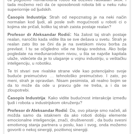
tada možemo reći da će sposobnosti robota biti u neku ruku
superiornije od ljudskih.
Časopis Industrija
: Strah od nepoznatog je na neki način
normalan kod ljudi, ali posle svih mogućnosti u roboti ci o
kojima ste pričali, koliko taj strah zaista postaje realan?
Profesor dr Aleksandar Rodić:
Na žalost taj strah postaje
realan, naročito kada vidite šta se sve dešava u svetu. Strah je
realan zato što se čini da je na svetskom nivou borba za
prevlast. I tu se očigledno više ne biraju sredstva. Ako bolje
pogledate na međunarodnom nivou, u šta se najviše kapitala
ulaže, videćete da je to ulaganje u vojnu industriju, u veštačku
inteligenciju, u robotiku.
Te tri stvari sve rivalske strane vide kao potencijalno svoje
buduće preimućstvo … tehnološko preimućstvo. I zato, po
meni, strah je opravdan. Nisam pesimista, ali realno bojim se
da to može da ode u pravcu gde ne treba, a i da se
zloupotrebi.
Časopis Industrija
: Kako vidite budućnost interakcije između
ljudi i robota u industrijskom okruženju?
Profesor dr Aleksandar Rodić
: Da, ovo pitanje smo načeli, ali
možda samo da istaknem da ako roboti dobiju elemente
emocionalne inteligencije, znači, društvenosti , da budu svesni
emotivnog stanja partnera u poslu, kao i svog, onda možemo
govoriti o nekoj sinergiji, pozitivnoj sinergiji.