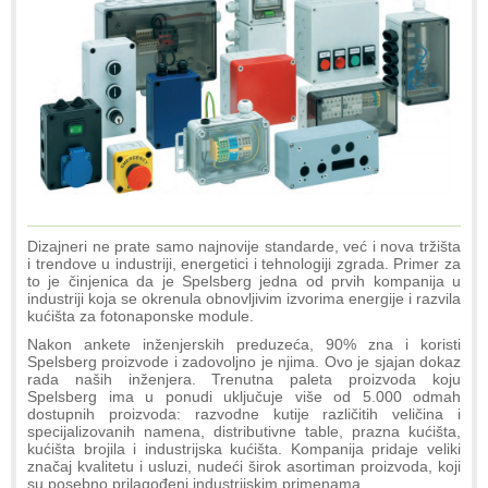
Dizajneri ne prate samo najnovije standarde, već i nova tržišta
i trendove u industriji, energetici i tehnologiji zgrada. Primer za
to je činjenica da je Spelsberg jedna od prvih kompanija u
industriji koja se okrenula obnovljivim izvorima energije i razvila
kućišta za fotonaponske module.
Nakon ankete inženjerskih preduzeća, 90% zna i koristi
Spelsberg proizvode i zadovoljno je njima. Ovo je sjajan dokaz
rada naših inženjera. Trenutna paleta proizvoda koju
Spelsberg ima u ponudi uključuje više od 5.000 odmah
dostupnih proizvoda: razvodne kutije različitih veličina i
specijalizovanih namena, distributivne table, prazna kućišta,
kućišta brojila i industrijska kućišta. Kompanija pridaje veliki
značaj kvalitetu i usluzi, nudeći širok asortiman proizvoda, koji
su posebno prilagođeni industrijskim primenama.