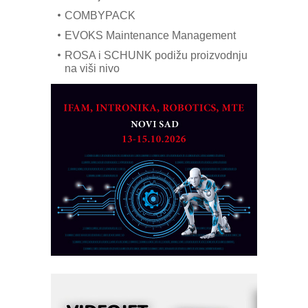
COMBYPACK
EVOKS Maintenance Management
ROSA i SCHUNK podižu proizvodnju
na viši nivo
Detekcija različitih oblika
MAREX - Lim i mašine za savremena
rešenja
Marcom-plast d.o.o.- vaš pouzdan
partner
CTO - Prilagodite svoju toplinsku
obradu!
Razvoj asortimanskog pravca MINI-
PLC AKYTEC
AUKOM: Svetski standard metrologije
dostupan u Srbiji
MOTOMAN – NEXT-Robotika vođena
veštačkom inteligencijom
I.SAFE MOBILE revolucioniše