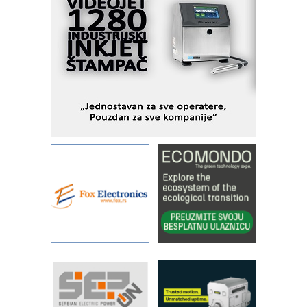
industrijsku automatizaciju
pionirskimmobile operator PANEL-OM
Fleksibilno stezanje i brzo
podešavanje u proizvodnji prototipova
KIP KOP – napredna rešenja za
savremene industrijske i logističke
objekte
Alba d.o.o. – 35 godina preciznosti u
metrologiji i pametnim dozirnim
rešenjima
IBeRTIM - oprema za ispitivanje
kontrole kvaliteta
STAUFF – Komponente koje
povećavaju pouzdanost hidrauličkih
sistema
YAMADA pumpe – japanska
pouzdanost u transferu fluida
Filtration Group Industrial – Napredna
rešenja za filtraciju u hidrauličkim i
procesnim sistemima