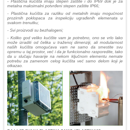
- Plastična kućišta imaju stepen zaštite i do IP69 dok je za
metalna maksimalni potvrđeni stepen zaštite IP66;
- Plastična kućišta za razliku od metalnih imaju mogućnost
prozirnih poklopaca za inspekciju ugrađenih elemenata u
svakom trenutku;
- Svi proizvodi su bezhalogeni;
- Koliko god veliko kućište vam je potrebno, ono se vrlo lako
može izraditi od čelika u traženoj dimenziji, ali modularnost
naših kućišta omogućava vam ne samo da smestite svu
opremu u taj prostor, već i da je funkcionalno rasporedite, tako
da u slučaju havarije na nekom ključnom elementu nemate
potrebu za zamenom celog kućišta već samo delom koji je
otkazao.