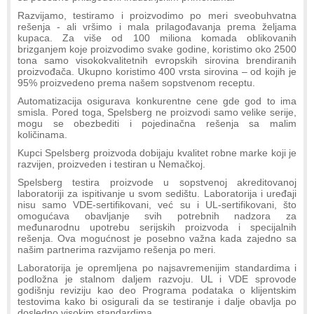
Razvijamo, testiramo i proizvodimo po meri sveobuhvatna
rešenja - ali vršimo i mala prilagođavanja prema željama
kupaca. Za više od 100 miliona komada oblikovanih
brizganjem koje proizvodimo svake godine, koristimo oko 2500
tona samo visokokvalitetnih evropskih sirovina brendiranih
proizvođača. Ukupno koristimo 400 vrsta sirovina – od kojih je
95% proizvedeno prema našem sopstvenom receptu.
Automatizacija osigurava konkurentne cene gde god to ima
smisla. Pored toga, Spelsberg ne proizvodi samo velike serije,
mogu se obezbediti i pojedinačna rešenja sa malim
količinama.
Kupci Spelsberg proizvoda dobijaju kvalitet robne marke koji je
razvijen, proizveden i testiran u Nemačkoj.
Spelsberg testira proizvode u sopstvenoj akreditovanoj
laboratoriji za ispitivanje u svom sedištu. Laboratorija i uređaji
nisu samo VDE-sertifikovani, već su i UL-sertifikovani, što
omogućava obavljanje svih potrebnih nadzora za
međunarodnu upotrebu serijskih proizvoda i specijalnih
rešenja. Ova mogućnost je posebno važna kada zajedno sa
našim partnerima razvijamo rešenja po meri.
Laboratorija je opremljena po najsavremenijim standardima i
podložna je stalnom daljem razvoju. UL i VDE sprovode
godišnju reviziju kao deo Programa podataka o klijentskim
testovima kako bi osigurali da se testiranje i dalje obavlja po
dosledno visokim standardima.