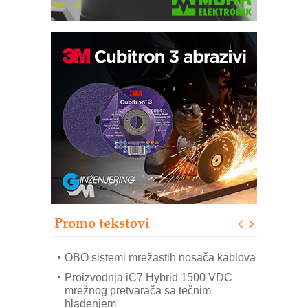
Potpuna efikasnost bez složenih
sistema
Trajna oznaka kao dugoročna korist
Bezbednost na prvom mestu!
IB BLUMENAUER - više od 40 godina
poverenja u industriji
RMQ-TITAN ADVANCED INDICATOR
– Pametna signalizacija za efikasnije
upravljanje mašinama
Promo tekstovi
Mitutoyo Crysta-Apex V PLUS: Nova
era CNC merenja
OBO sistemi mrežastih nosača kablova
Proizvodnja iC7 Hybrid 1500 VDC
mrežnog pretvarača sa tečnim
hlađenjem