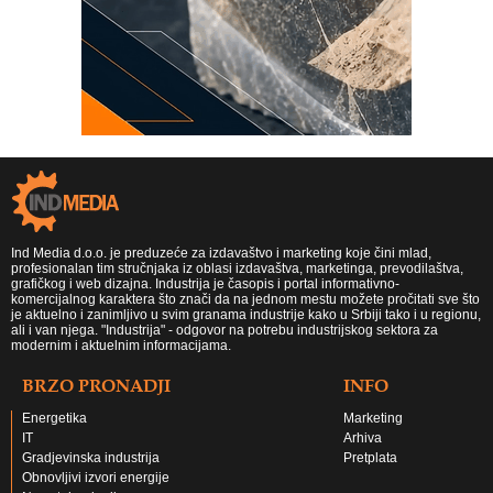
Ind Media d.o.o. je preduzeće za izdavaštvo i marketing koje čini mlad,
profesionalan tim stručnjaka iz oblasi izdavaštva, marketinga, prevodilaštva,
grafičkog i web dizajna. Industrija je časopis i portal informativno-
komercijalnog karaktera što znači da na jednom mestu možete pročitati sve što
je aktuelno i zanimljivo u svim granama industrije kako u Srbiji tako i u regionu,
ali i van njega. "Industrija" - odgovor na potrebu industrijskog sektora za
modernim i aktuelnim informacijama.
BRZO PRONADJI
INFO
Energetika
Marketing
IT
Arhiva
Gradjevinska industrija
Pretplata
Obnovljivi izvori energije