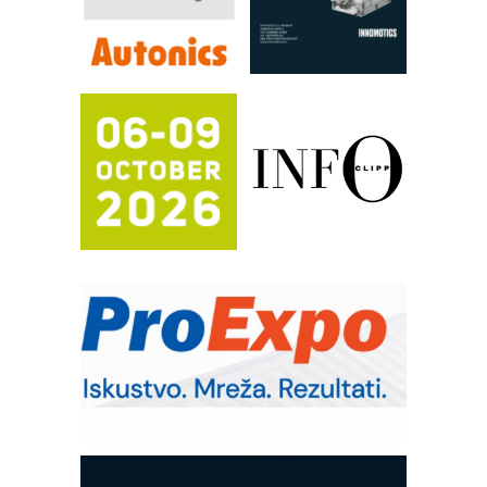
RILINEX kompanije Rittal
FANUC: Najbolje za vašu pametnu
automatizaciju
Efikasno upravljanje energijom
Automatizacija pakovanja · Display
(Shelf-Ready) omotnice
Potpuna efikasnost bez složenih
sistema
Trajna oznaka kao dugoročna korist
Bezbednost na prvom mestu!
IB BLUMENAUER - više od 40 godina
poverenja u industriji
RMQ-TITAN ADVANCED INDICATOR
– Pametna signalizacija za efikasnije
upravljanje mašinama
Mitutoyo Crysta-Apex V PLUS: Nova
era CNC merenja