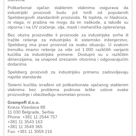
Polikarbonat ojačan staklenim vlaknima osigurava da
industrijski proizvodi budu još tvrđi od popularnih
Spelsbergovih standardnih proizvoda. Ni toplota, ni hladnoća,
ni vlaga, ni prašina ne mogu da im naškode, a takođe su
otporna i na UV zračenje, ulja, masti i mehanička opterećenja.
Bez obzira proizvodite li proizvode za industrijske svrhe ili
tražite rešenje za industrijsko ili sistemsko inženjerstvo,
Spelsberg ima pravi proizvod za svaku situaciju. U svakom
trenutku imamo rešenje za više od 1.000 različitih varijanti
kućišta za industrijske primene. Dostupni su u različitim
dimenzijama, sa unapred izrezanim otvorima i odgovarajućim
dodacima.
Spelsberg proizvodi za industrijsku primenu zadovoljavaju
najviše standarde.
Sistemi kućišta izrađeni od polikarbonata ojačanog staklenim
vlaknima bez problema podnose teške uslove svake
proizvodnje i obezbeđuju nesmetan proces.
GrampeR d.o.o.
Kneza Viseslava 88
11 030 Belgrade, Serbia
Phone: +381 11 2544 757
+381 11 3543 163
+381 11 3549 365
Fax: +381 11 3059 216