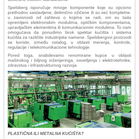
Spelsberg isporučuje mnoge komponente koje su opciono
prethodno sastavljene, delimično ožičene ili su već kompletne.
u zavisnosti od zahteva o kojima se radi, oni su tada
opremljeni elektronskim modulima, optičkim komponentama,
upravljačkim elementima ili komunikacionim modulima. To nam
omogućava da ponudimo širok spektar kućišta i sistema
kućišta za različite industrijske namene. Spelsbergovi proizvodi
se koriste, između ostalog, u oblasti merenja, kontrole,
regulacije i telekomunikacione tehnologije.
Pored toga, snabdevamo renomirane kupce u oblasti
mašinskog i biljnog inženjeringa, osvetljenja i elektrotehnike,
zdravstva i infrastrukturnog razvoja.
PLASTIČNA ILI METALNA KUĆIŠTA?