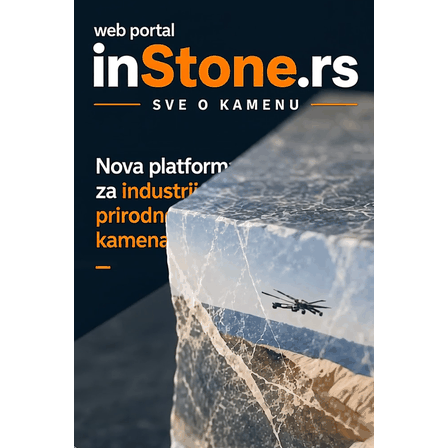
OBO sistemi mrežastih nosača kablova
Proizvodnja iC7 Hybrid 1500 VDC
mrežnog pretvarača sa tečnim
hlađenjem
COMBYPACK
EVOKS Maintenance Management