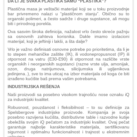
DA LI JE SVAKA PLASTIKA SAMO “PLASTIKA”?
Plastična masa je veštački materijal koji se u toku proizvodnje
bar privremeno nalazi u “plastičnom stanju”. Obično su to
organski polimeri, a često sadrže i druge supstance, ali mogu
biti i prirodnog porekla.
Ova sasvim široka definicija, nažalost vrlo često skreće pažnju
sa osnovnih zahteva korisnika. Dakle imamo izolacioni
materijal, koji je jeftiniji i lakši, a šta dalje?
Vrlo je važno definisati osnovne potrebe po prioritetima, da li je
to stepen mehaničke zaštite (IK), ili vodonepropusnost (IP) ili
otpornost na vatru (E30-E90) ili otpornost na različite vrste
organskih i neorganskih supstanci (razne vrste ulja, amonijak,
ozon, druga natrijumova, silicijumska ili ugljenikova
jedinjena..), sve to ima uticaj na izbor materijala od koga će biti
izrađeno kućište baš prema vašim potrebama.
INDUSTRIJSKA REŠENJA
Naši proizvodi sa posebno visokom trajnošću nose oznaku iQ
za industrijski kvalitet.
Robusnost, pouzdanost i fleksibilnost – to su definicije za
Spelsbergove industrijske proizvode. Kompanija je svoja
posebno razvijena kućišta, distributivne table i razvodne kutije
obeležila svojim iQ pečatom za industrijski kvalitet. Ovaj pečat
garantuje najbolje karakteristike materijala, sertifikovanu
sigurnost i optimalnu funkcionalnost i trajnost u ekstremnim
uslovima.