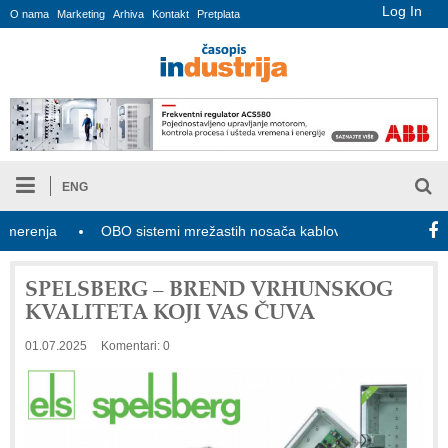
Log In
O nama
Marketing
Arhiva
Kontakt
Pretplata
ENG
ja
OBO sistemi mrežastih nosača kablova
Novi zakon o ind
SPELSBERG – BREND VRHUNSKOG
KVALITETA KOJI VAS ČUVA
01.07.2025
Komentari: 0