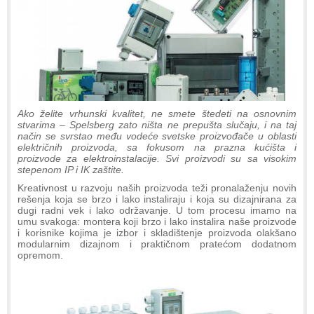
Ako želite vrhunski kvalitet, ne smete štedeti na osnovnim
stvarima – Spelsberg zato ništa ne prepušta slučaju, i na taj
način se svrstao među vodeće svetske proizvođače u oblasti
električnih proizvoda, sa fokusom na prazna kućišta i
proizvode za elektroinstalacije. Svi proizvodi su sa visokim
stepenom IP i IK zaštite.
Kreativnost u razvoju naših proizvoda teži pronalaženju novih
rešenja koja se brzo i lako instaliraju i koja su dizajnirana za
dugi radni vek i lako održavanje. U tom procesu imamo na
umu svakoga: montera koji brzo i lako instalira naše proizvode
i korisnike kojima je izbor i skladištenje proizvoda olakšano
modularnim dizajnom i praktičnom pratećom dodatnom
opremom.