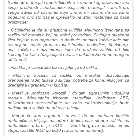
Svaki od materijala upotrebljenih u izradi nekog proizvoda ima
svoje prednosti i nedostatke. Koji ćete materijal izabrati pre
svega zavisi od saznanja koje imate, mi želimo da sa vama
podelimo ono što nas je opredelilo na izbor materijala za naše
proizvode:
- Očigledno je da su plastična kućišta električno izolovana za
razliku od metalnih koji su dobri provodnici. Slučajno otkačena
žica koja je pod naponom, a dodiruje metalno kućište koje nije
uzemljeno, može prouzrokovati fatalne posledice; Spelsberg-
ova kućišta su dizajnirana tako da pružaju zaštitu od bilo
kakvog kontakta (uključujući i nasilni pokušaj žicom ne manjom
od 1mm2)
- Plastika je višestruko lakša i jeftinija od čelika;
- Plastična kućišta za razliku od metalnih dozvoljavaju
prenošenje radio talasa u slučaju potrebe za komunikacijom sa
uređajima ugrađenim u kućište;
- Metal je podložan koroziji i drugim agresivnim uticajima
sredine. Adekvatnim izborom materijala, (polistiren, ABS,
polikarbonat) obezbeđujete da vaša elektroinstalacija bude
maksimalno zaštićena od ovih uticaja;
- Mnogi će kao argument navesti da su metalna kućišta
mehanički izdržljivija na udare. Maksimalni stepen zaštite na
mehaničke udare je IK10 – Spelsberg-ova kućišta imaju
stepen zaštite IK08 do IK10 (zavisno od namene);