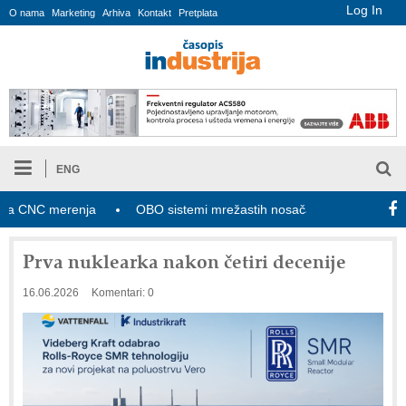
Log In
O nama
Marketing
Arhiva
Kontakt
Pretplata
ENG
NC merenja
OBO sistemi mrežastih nosača kablova
Novi z
Prva nuklearka nakon četiri decenije
16.06.2026
Komentari: 0