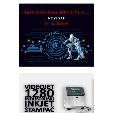
Detekcija različitih oblika
MAREX - Lim i mašine za savremena
rešenja
Marcom-plast d.o.o.- vaš pouzdan
partner
CTO - Prilagodite svoju toplinsku
obradu!
Razvoj asortimanskog pravca MINI-
PLC AKYTEC
AUKOM: Svetski standard metrologije
dostupan u Srbiji
MOTOMAN – NEXT-Robotika vođena
veštačkom inteligencijom
I.SAFE MOBILE revolucioniše
industrijsku automatizaciju
pionirskimmobile operator PANEL-OM
Fleksibilno stezanje i brzo
podešavanje u proizvodnji prototipova