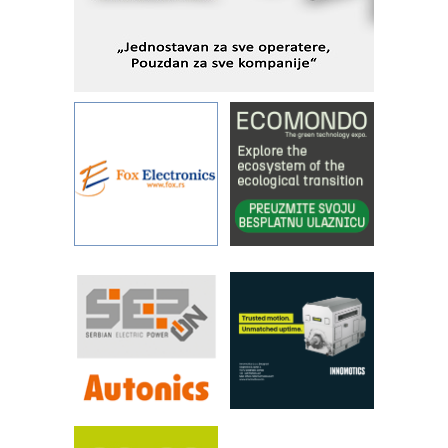
KIP KOP – napredna rešenja za
savremene industrijske i logističke
objekte
Alba d.o.o. – 35 godina preciznosti u
metrologiji i pametnim dozirnim
rešenjima
IBeRTIM - oprema za ispitivanje
kontrole kvaliteta
STAUFF – Komponente koje
povećavaju pouzdanost hidrauličkih
sistema
YAMADA pumpe – japanska
pouzdanost u transferu fluida
Filtration Group Industrial – Napredna
rešenja za filtraciju u hidrauličkim i
procesnim sistemima
RILINEX kompanije Rittal
FANUC: Najbolje za vašu pametnu
automatizaciju
Efikasno upravljanje energijom