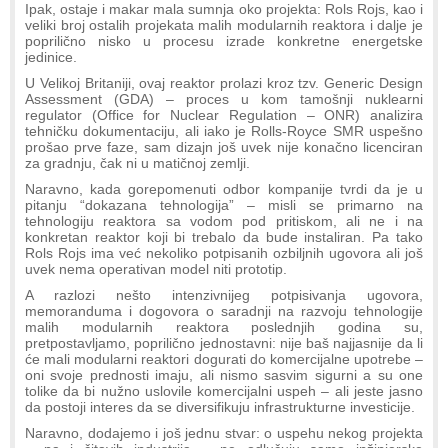
Ipak, ostaje i makar mala sumnja oko projekta: Rols Rojs, kao i
veliki broj ostalih projekata malih modularnih reaktora i dalje je
poprilično nisko u procesu izrade konkretne energetske
jedinice.
U Velikoj Britaniji, ovaj reaktor prolazi kroz tzv. Generic Design
Assessment (GDA) – proces u kom tamošnji nuklearni
regulator (Office for Nuclear Regulation – ONR) analizira
tehničku dokumentaciju, ali iako je Rolls-Royce SMR uspešno
prošao prve faze, sam dizajn još uvek nije konačno licenciran
za gradnju, čak ni u matičnoj zemlji.
Naravno, kada gorepomenuti odbor kompanije tvrdi da je u
pitanju “dokazana tehnologija” – misli se primarno na
tehnologiju reaktora sa vodom pod pritiskom, ali ne i na
konkretan reaktor koji bi trebalo da bude instaliran. Pa tako
Rols Rojs ima već nekoliko potpisanih ozbiljnih ugovora ali još
uvek nema operativan model niti prototip.
A razlozi nešto intenzivnijeg potpisivanja ugovora,
memoranduma i dogovora o saradnji na razvoju tehnologije
malih modularnih reaktora poslednjih godina su,
pretpostavljamo, poprilično jednostavni: nije baš najjasnije da li
će mali modularni reaktori dogurati do komercijalne upotrebe –
oni svoje prednosti imaju, ali nismo sasvim sigurni a su one
tolike da bi nužno uslovile komercijalni uspeh – ali jeste jasno
da postoji interes da se diversifikuju infrastrukturne investicije.
Naravno, dodajemo i još jednu stvar: o uspehu nekog projekta