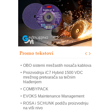
sistema
Trajna oznaka kao dugoročna korist
Bezbednost na prvom mestu!
IB BLUMENAUER - više od 40 godina
poverenja u industriji
RMQ-TITAN ADVANCED INDICATOR
– Pametna signalizacija za efikasnije
upravljanje mašinama
Promo tekstovi
Mitutoyo Crysta-Apex V PLUS: Nova
era CNC merenja
OBO sistemi mrežastih nosača kablova
Proizvodnja iC7 Hybrid 1500 VDC
mrežnog pretvarača sa tečnim
hlađenjem
COMBYPACK
EVOKS Maintenance Management
ROSA i SCHUNK podižu proizvodnju
na viši nivo