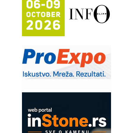
Automatizacija pakovanja · Display
(Shelf-Ready) omotnice
Potpuna efikasnost bez složenih
sistema
Trajna oznaka kao dugoročna korist
Bezbednost na prvom mestu!
IB BLUMENAUER - više od 40 godina
poverenja u industriji
RMQ-TITAN ADVANCED INDICATOR
– Pametna signalizacija za efikasnije
upravljanje mašinama
Mitutoyo Crysta-Apex V PLUS: Nova
era CNC merenja
OBO sistemi mrežastih nosača kablova
Proizvodnja iC7 Hybrid 1500 VDC
mrežnog pretvarača sa tečnim
hlađenjem
COMBYPACK