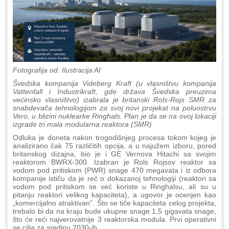
Fotografija od: Ilustracija AI
Švedska kompanija Videberg Kraft (u vlasništvu kompanija
Vattenfall i Industrikraft, gde država Švedska preuzima
većinsko vlasništvo) izabrala je britanski Rols-Rojs SMR za
snabdevača tehnologijom za svoj novi projekat na poluostrvu
Vero, u blizini nuklearke Ringhals. Plan je da se na ovoj lokaciji
izgrade tri mala modularna reaktora (SMR)
Odluka je doneta nakon trogodišnjeg procesa tokom kojeg je
analizirano čak 75 različitih opcija, a u najužem izboru, pored
britanskog dizajna, bio je i GE Vernova Hitachi sa svojim
reaktorom BWRX-300. Izabran je Rols Rojsov reaktor sa
vodom pod pritiskom (PWR) snage 470 megavata i iz odbora
kompanije ističu da je reč o dokazanoj tehnologiji (reaktori sa
vodom pod pritiskom se već koriste u Ringhalsu, ali su u
pitanju reaktori velikog kapaciteta), a ugovor je ocenjen kao
„komercijalno atraktivan”. Što se tiče kapaciteta celog projekta,
trebalo bi da na kraju bude ukupne snage 1,5 gigavata snage,
što će reći najverovatnije 3 reaktorska modula. Prvi operativni
se cilja za sredinu 2030-ih.