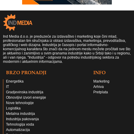
Ind Media d.o.o. je preduzeće za izdavaštvo i marketing koje čini mlad,
profesionalan tim stručnjaka iz oblasi izdavaštva, marketinga, prevodilaštva,
grafičkog i web dizajna. Industrija je časopis i portal informativno-
komercijalnog karaktera što znači da na jednom mestu možete pročitati sve što
je aktuelno i zanimljivo u svim granama industrije kako u Srbiji tako i u regionu,
ali i van njega. "Industrija" - odgovor na potrebu industrijskog sektora za
modernim i aktuelnim informacijama.
BRZO PRONADJI
INFO
Energetika
Marketing
IT
Arhiva
Gradjevinska industrija
Pretplata
Obnovljivi izvori energije
Nove tehnologije
Logistika
Metalna industrija
Industrija pakovanja
Tehnologija voda
Automatizacija