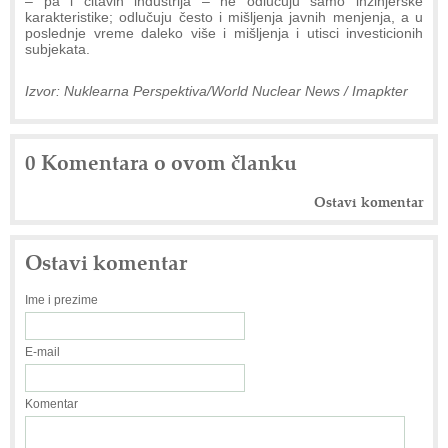
– pa i čitavih industrija – ne odlučuju samo inžinjerske
karakteristike; odlučuju često i mišljenja javnih menjenja, a u
poslednje vreme daleko više i mišljenja i utisci investicionih
subjekata.
Izvor: Nuklearna Perspektiva/World Nuclear News / Imapkter
0 Komentara o ovom članku
Ostavi komentar
Ostavi komentar
Ime i prezime
E-mail
Komentar