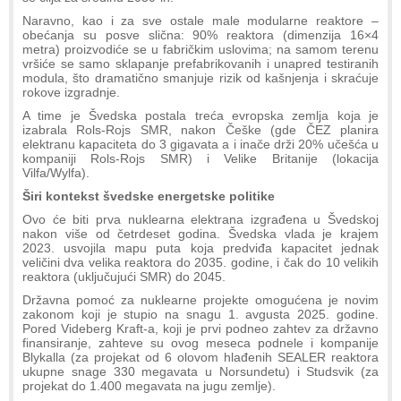
Naravno, kao i za sve ostale male modularne reaktore –
obećanja su posve slična: 90% reaktora (dimenzija 16×4
metra) proizvodiće se u fabričkim uslovima; na samom terenu
vršiće se samo sklapanje prefabrikovanih i unapred testiranih
modula, što dramatično smanjuje rizik od kašnjenja i skraćuje
rokove izgradnje.
A time je Švedska postala treća evropska zemlja koja je
izabrala Rols-Rojs SMR, nakon Češke (gde ČEZ planira
elektranu kapaciteta do 3 gigavata a i inače drži 20% učešća u
kompaniji Rols-Rojs SMR) i Velike Britanije (lokacija
Vilfa/Wylfa).
Širi kontekst švedske energetske politike
Ovo će biti prva nuklearna elektrana izgrađena u Švedskoj
nakon više od četrdeset godina. Švedska vlada je krajem
2023. usvojila mapu puta koja predviđa kapacitet jednak
veličini dva velika reaktora do 2035. godine, i čak do 10 velikih
reaktora (uključujući SMR) do 2045.
Državna pomoć za nuklearne projekte omogućena je novim
zakonom koji je stupio na snagu 1. avgusta 2025. godine.
Pored Videberg Kraft-a, koji je prvi podneo zahtev za državno
finansiranje, zahteve su ovog meseca podnele i kompanije
Blykalla (za projekat od 6 olovom hlađenih SEALER reaktora
ukupne snage 330 megavata u Norsundetu) i Studsvik (za
projekat do 1.400 megavata na jugu zemlje).