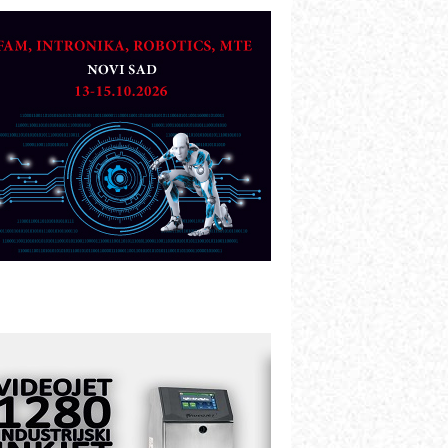
TO - Prilagodite svoju toplinsku
bradu!
azvoj asortimanskog pravca MINI-
PLC AKYTEC
UKOM: Svetski standard metrologije
ostupan u Srbiji
OTOMAN – NEXT-Robotika vođena
eštačkom inteligencijom
.SAFE MOBILE revolucioniše
ndustrijsku automatizaciju
ionirskimmobile operator PANEL-OM
leksibilno stezanje i brzo
odešavanje u proizvodnji prototipova
IP KOP – napredna rešenja za
avremene industrijske i logističke
bjekte
lba d.o.o. – 35 godina preciznosti u
etrologiji i pametnim dozirnim
ešenjima