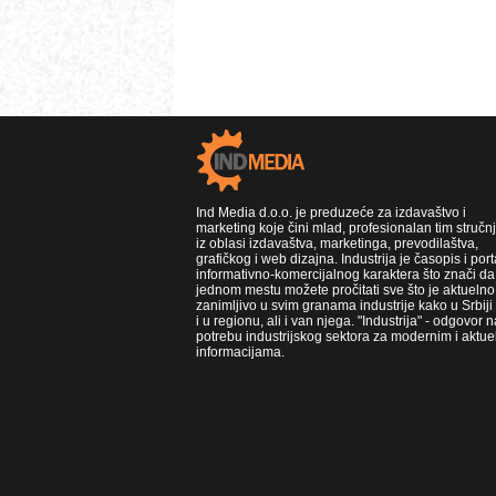
Ind Media d.o.o. je preduzeće za izdavaštvo i
marketing koje čini mlad, profesionalan tim stručn
iz oblasi izdavaštva, marketinga, prevodilaštva,
grafičkog i web dizajna. Industrija je časopis i port
informativno-komercijalnog karaktera što znači da
jednom mestu možete pročitati sve što je aktuelno 
zanimljivo u svim granama industrije kako u Srbiji
i u regionu, ali i van njega. "Industrija" - odgovor n
potrebu industrijskog sektora za modernim i aktue
informacijama.