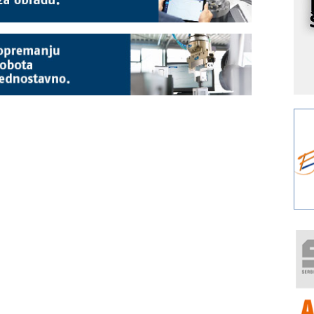
I
k
S
p
s
Y
p
F
r
p
A
i
R
F
a
E
A
(
P