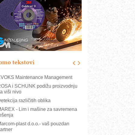
rajna oznaka kao dugoročna korist
ezbednost na prvom mestu!
B BLUMENAUER - više od 40 godina
overenja u industriji
RMQ-TITAN ADVANCED INDICATOR
 Pametna signalizacija za efikasnije
pravljanje mašinama
igurnije ispitivanje transformatora u
olarnim elektranama i vetroparkovima
omo tekstovi
COMBYPACK
VOKS Maintenance Management
OSA i SCHUNK podižu proizvodnju
a viši nivo
etekcija različitih oblika
AREX - Lim i mašine za savremena
ešenja
arcom-plast d.o.o.- vaš pouzdan
artner