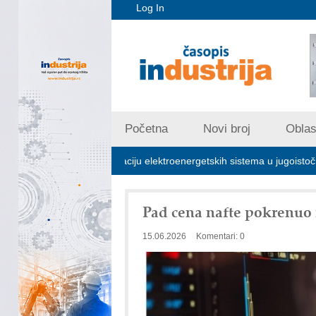
Log In
Početna
Novi broj
Oblast
jučna za stabilizaciju elektroenergetskih sistema u jugoistočnoj Evropi
Pad cena nafte pokrenuo 
15.06.2026
Komentari: 0