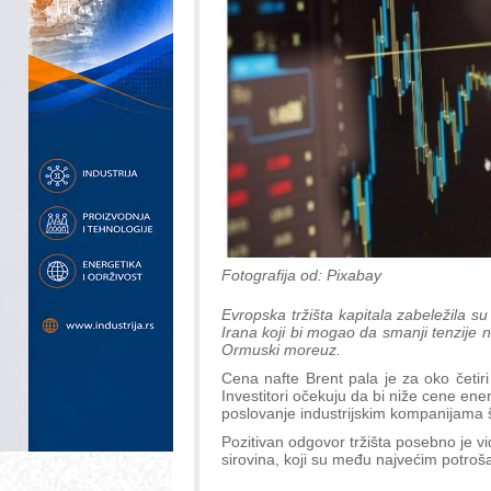
Fotografija od: Pixabay
Evropska tržišta kapitala zabeležila 
Irana koji bi mogao da smanji tenzije n
Ormuski moreuz.
Cena nafte Brent pala je za oko četiri 
Investitori očekuju da bi niže cene ene
poslovanje industrijskim kompanijama 
Pozitivan odgovor tržišta posebno je vid
sirovina, koji su među najvećim potroš