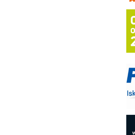
m
h
P
s
T
B
I
p
–
u
S
s
E
R
n
D