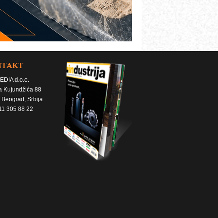
NTAKT
EDIA d.o.o.
a Kujundžića 88
 Beograd, Srbija
11 305 88 22