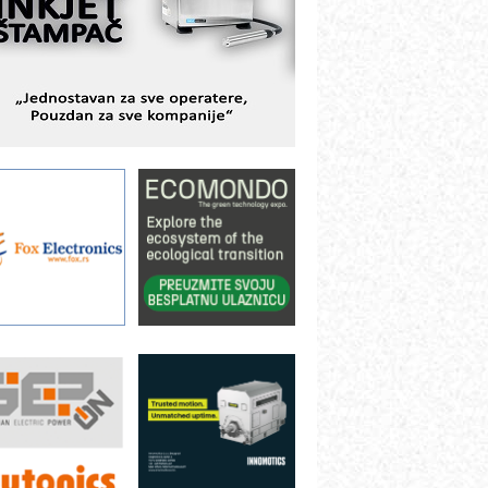
BeRTIM - oprema za ispitivanje
ontrole kvaliteta
TAUFF – Komponente koje
ovećavaju pouzdanost hidrauličkih
istema
AMADA pumpe – japanska
ouzdanost u transferu fluida
iltration Group Industrial – Napredna
ešenja za filtraciju u hidrauličkim i
rocesnim sistemima
rt Utopia Studio – vizuelne priče
ndustrije i biznisa
ILINEX kompanije Rittal
ANUC: Najbolje za vašu pametnu
utomatizaciju
fikasno upravljanje energijom
utomatizacija pakovanja · Display
Shelf-Ready) omotnice
roizvodnja iC7 Hybrid 1500 VDC