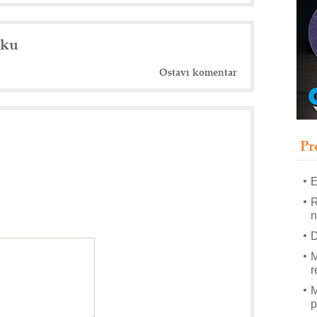
T
B
nku
I
p
Ostavi komentar
–
u
S
s
Pr
E
R
n
D
M
r
M
p