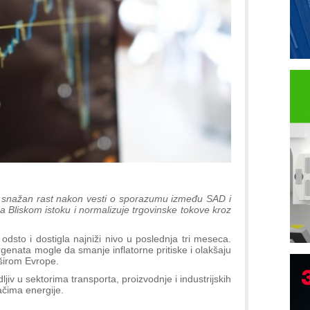
su snažan rast nakon vesti o sporazumu između SAD i
a Bliskom istoku i normalizuje trgovinske tokove kroz
odsto i dostigla najniži nivo u poslednja tri meseca.
rgenata mogle da smanje inflatorne pritiske i olakšaju
širom Evrope.
ljiv u sektorima transporta, proizvodnje i industrijskih
ačima energije.