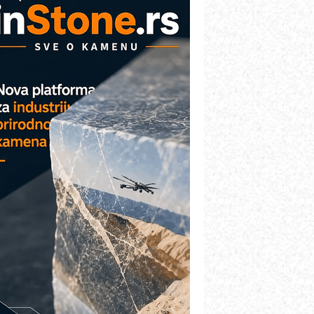
AREX - Lim i mašine za savremena
ešenja