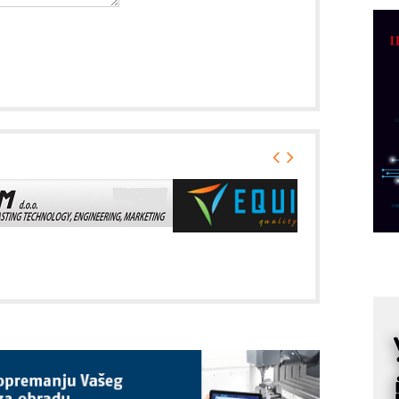
C
o
R
A
d
M
v
I
i
p
F
p
K
s
o
A
m
r