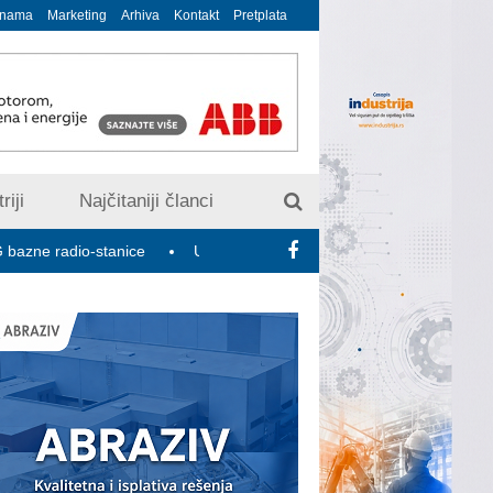
 nama
Marketing
Arhiva
Kontakt
Pretplata
riji
Najčitaniji članci
io-stanice
U susret 15. Savetovanju o elektrodistributivnim mre