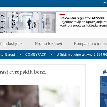
O
i industije
Promo tekstovi
Kompanije u indust
COMBYPACK
U Srbiji trenutno aktivne 2.354 5G bazne rad
rast evropskih berzi