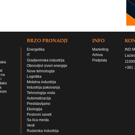
BRZO PRONADJI
INFO
KO
Energetika
Marketing
IND M
IT
Arhiva
Lazar
Gradjevinska industrija
Pretplata
11000
jaka
Obnovljivi izvori energije
+381 
al
Nove tehnologije
 na
Logistika
i
Metalna industrija
 tako
a
Industrija pakovanja
lnim
Tehnologija voda
Automatizacija
Predstavljamo
Ekologija
Poslovni saveti
Sa lica mesta
Vesti
Rudarska industrija