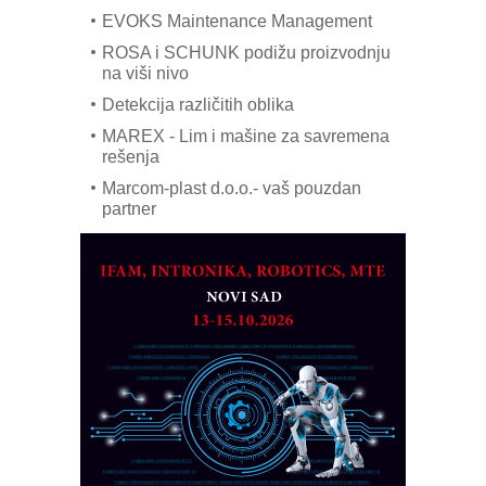
EVOKS Maintenance Management
ROSA i SCHUNK podižu proizvodnju
na viši nivo
Detekcija različitih oblika
MAREX - Lim i mašine za savremena
rešenja
Marcom-plast d.o.o.- vaš pouzdan
partner
CTO - Prilagodite svoju toplinsku
obradu!
Razvoj asortimanskog pravca MINI-
PLC AKYTEC
AUKOM: Svetski standard metrologije
dostupan u Srbiji
MOTOMAN – NEXT-Robotika vođena
veštačkom inteligencijom
I.SAFE MOBILE revolucioniše
industrijsku automatizaciju