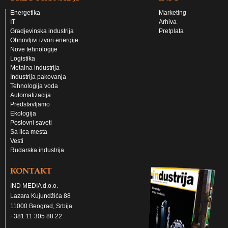
Energetika
Marketing
IT
Arhiva
Gradjevinska industrija
Pretplata
Obnovljivi izvori energije
Nove tehnologije
Logistika
Metalna industrija
Industrija pakovanja
Tehnologija voda
Automatizacija
Predstavljamo
Ekologija
Poslovni saveti
Sa lica mesta
Vesti
Rudarska industrija
KONTAKT
IND MEDIA d.o.o.
Lazara Kujundžića 88
11000 Beograd, Srbija
+381 11 305 88 22