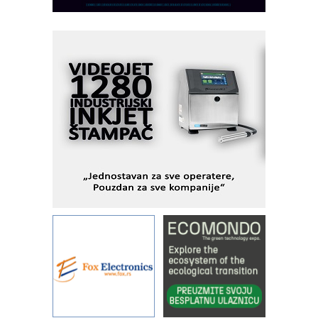
pionirskimmobile operator PANEL-OM
Fleksibilno stezanje i brzo
podešavanje u proizvodnji prototipova
KIP KOP – napredna rešenja za
savremene industrijske i logističke
objekte
Alba d.o.o. – 35 godina preciznosti u
metrologiji i pametnim dozirnim
rešenjima
IBeRTIM - oprema za ispitivanje
kontrole kvaliteta
STAUFF – Komponente koje
povećavaju pouzdanost hidrauličkih
sistema
YAMADA pumpe – japanska
pouzdanost u transferu fluida
Filtration Group Industrial – Napredna
rešenja za filtraciju u hidrauličkim i
procesnim sistemima
Art Utopia Studio – vizuelne priče