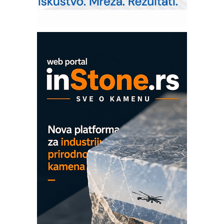
upravljanje mašinama
Sigurnije ispitivanje transformatora u
solarnim elektranama i vetroparkovima
COMBYPACK
EVOKS Maintenance Management
ROSA i SCHUNK podižu proizvodnju
na viši nivo
Detekcija različitih oblika
MAREX - Lim i mašine za savremena
rešenja