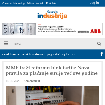
Log In
O nama
Marketing
Arhiva
Kontakt
Pretplata
ENG
ektroenergetskih sistema u jugoistočnoj Evropi
COMBYPACK
MMF traži reformu blok tarifa: Nova
pravila za plaćanje struje već ove godine
16.06.2026
Komentari: 0