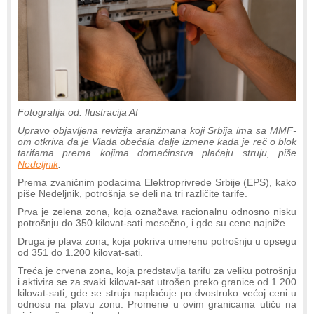
Fotografija od: Ilustracija AI
Upravo objavljena revizija aranžmana koji Srbija ima sa MMF-
om otkriva da je Vlada obećala dalje izmene kada je reč o blok
tarifama prema kojima domaćinstva plaćaju struju, piše
Nedeljnik
.
Prema zvaničnim podacima Elektroprivrede Srbije (EPS), kako
piše Nedeljnik, potrošnja se deli na tri različite tarife.
Prva je zelena zona, koja označava racionalnu odnosno nisku
potrošnju do 350 kilovat-sati mesečno, i gde su cene najniže.
Druga je plava zona, koja pokriva umerenu potrošnju u opsegu
od 351 do 1.200 kilovat-sati.
Treća je crvena zona, koja predstavlja tarifu za veliku potrošnju
i aktivira se za svaki kilovat-sat utrošen preko granice od 1.200
kilovat-sati, gde se struja naplaćuje po dvostruko većoj ceni u
odnosu na plavu zonu. Promene u ovim granicama utiču na