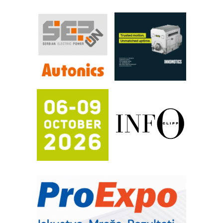
industrije i biznisa
RILINEX kompanije Rittal
FANUC: Najbolje za vašu pametnu
automatizaciju
Efikasno upravljanje energijom
Automatizacija pakovanja · Display
(Shelf-Ready) omotnice
Proizvodnja iC7 Hybrid 1500 VDC
mrežnog pretvarača sa tečnim
hlađenjem
Potpuna efikasnost bez složenih
sistema
Trajna oznaka kao dugoročna korist
Bezbednost na prvom mestu!
IB BLUMENAUER - više od 40 godina
poverenja u industriji
RMQ-TITAN ADVANCED INDICATOR
– Pametna signalizacija za efikasnije