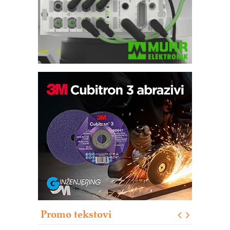
Trajna oznaka kao dugoročna korist
Bezbednost na prvom mestu!
IB BLUMENAUER - više od 40 godina
poverenja u industriji
RMQ-TITAN ADVANCED INDICATOR
– Pametna signalizacija za efikasnije
upravljanje mašinama
Sigurnije ispitivanje transformatora u
solarnim elektranama i vetroparkovima
Promo tekstovi
COMBYPACK