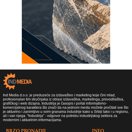
Ind Media d.o.o. je preduzeće za izdavaštvo i marketing koje čini mlad,
profesionalan tim stručnjaka iz oblasi izdavaštva, marketinga, prevodilaštva,
grafičkog i web dizajna. Industrija je časopis i portal informativno-
komercijalnog karaktera što znači da na jednom mestu možete pročitati sve što
je aktuelno i zanimljivo u svim granama industrije kako u Srbiji tako i u regionu,
ali i van njega. "Industrija" - odgovor na potrebu industrijskog sektora za
modernim i aktuelnim informacijama.
BRZO PRONADJI
INFO