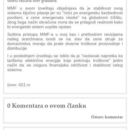
visinu računa svih građana.
MMF u svom izveštaju objašnjava da je stabilnost ovog
sistema ključno pitanje jer su "rizici po energetsku bezbednost
povišeni, a cene energenata visoke" na globalnom tržištu,
zbog čega način obračuna mora da se prilagodi realnosti kako
bi energetski sistem uopšte opstao.
Suština pristupa MMF-a u ovoj kao i prethodnim revizijama
našeg aranžmana svodi se na stav da cene struje za
domaćinstva moraju da prate stvarne troškove proizvodnje i
distribucije.
I u poslednjem izveštaju se ističe da je "nastavak napretka ka
tarifama električne energije koje pokrivaju troškove" jedini
način da se osigura finansijska održivost i stabilnost celog
sistema.
Izvor: 021.rs
0 Komentara o ovom članku
Ostavi komentar