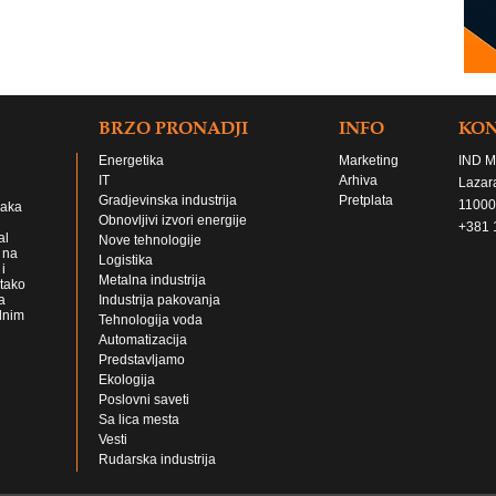
BRZO PRONADJI
INFO
KO
Energetika
Marketing
IND M
IT
Arhiva
Lazar
Gradjevinska industrija
Pretplata
11000
jaka
Obnovljivi izvori energije
+381 
al
Nove tehnologije
 na
Logistika
i
Metalna industrija
 tako
a
Industrija pakovanja
lnim
Tehnologija voda
Automatizacija
Predstavljamo
Ekologija
Poslovni saveti
Sa lica mesta
Vesti
Rudarska industrija