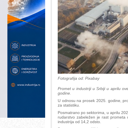
Fotografija od: Pixabay
Promet u industriji u Srbiji u aprilu o
godine.
U odnosu na prosek 2025. godine, prom
za statistiku.
Posmatrano po sektorima, u aprilu 2026
rudarstvo zabeležen je rast prometa u
industrija od 14,2 odsto.