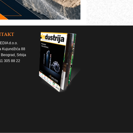
NTAKT
EDIA d.o.o.
a Kujundžića 88
 Beograd, Srbija
11 305 88 22