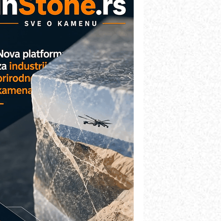
etekcija različitih oblika