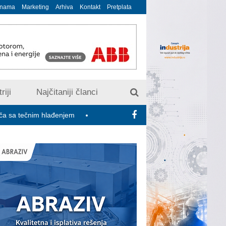
 nama
Marketing
Arhiva
Kontakt
Pretplata
riji
Najčitaniji članci
im hlađenjem
Minimalac 2027: Sindikati traže veće povećanje