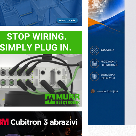
ezbednost na prvom mestu!
B BLUMENAUER - više od 40 godina
overenja u industriji