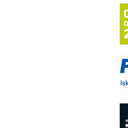
T
B
I
p
–
u
S
s
P
m
P
m
h
E
R
n