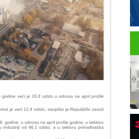
ve godine veći je 15,8 odsto u odnosu na april prošle
et je veći 12,4 odsto, saopštio je Republički zavod
. godine, u odnosu na april prošle godine, u sektoru
B
 industriji od 46,1 odsto, a u sektoru prerađivačka
I
p