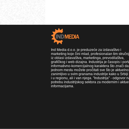
Ind Media d.o.o. je preduzeće za izdavaštvo i
marketing koje čini mlad, profesionalan tim stručn
iz oblasi izdavaštva, marketinga, prevodilaštva,
grafičkog i web dizajna. Industrija je časopis i port
informativno-komercijalnog karaktera što znači da
jednom mestu možete pročitati sve što je aktuelno 
zanimljivo u svim granama industrije kako u Srbiji
i u regionu, ali i van njega. "Industrija" - odgovor n
potrebu industrijskog sektora za modernim i aktue
informacijama.