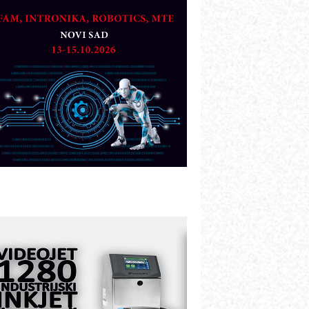
artner
TO - Prilagodite svoju toplinsku
bradu!
azvoj asortimanskog pravca MINI-
PLC AKYTEC
UKOM: Svetski standard metrologije
ostupan u Srbiji
OTOMAN – NEXT-Robotika vođena
eštačkom inteligencijom
.SAFE MOBILE revolucioniše
ndustrijsku automatizaciju
ionirskimmobile operator PANEL-OM
leksibilno stezanje i brzo
odešavanje u proizvodnji prototipova
IP KOP – napredna rešenja za
avremene industrijske i logističke
bjekte
lba d.o.o. – 35 godina preciznosti u
etrologiji i pametnim dozirnim