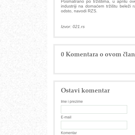
Posmatrano po tržištima, u aprilu o
industriji na domaćem tržištu beleži 
odsto, navodi RZS.
Izvor: 021.rs
0 Komentara o ovom čla
Ostavi komentar
Ime i prezime
E-mail
Komentar