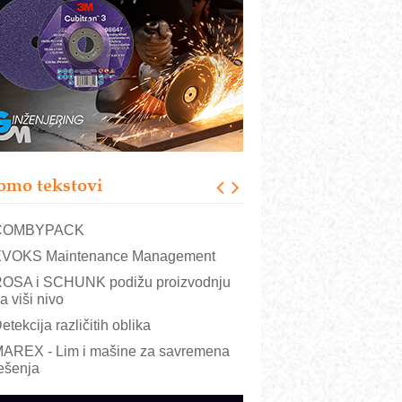
RMQ-TITAN ADVANCED INDICATOR
 Pametna signalizacija za efikasnije
pravljanje mašinama
igurnije ispitivanje transformatora u
olarnim elektranama i vetroparkovima
ranje točkova na gradilištu- standard
odernog i odgovornog građenja
roizvodnja iC7 Hybrid 1500 VDC
omo tekstovi
režnog pretvarača sa tečnim
lađenjem
COMBYPACK
VOKS Maintenance Management
OSA i SCHUNK podižu proizvodnju
a viši nivo
etekcija različitih oblika
AREX - Lim i mašine za savremena
ešenja
arcom-plast d.o.o.- vaš pouzdan