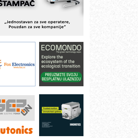
ešenjima
BeRTIM - oprema za ispitivanje
ontrole kvaliteta
TAUFF – Komponente koje
ovećavaju pouzdanost hidrauličkih
istema
AMADA pumpe – japanska
ouzdanost u transferu fluida
iltration Group Industrial – Napredna
ešenja za filtraciju u hidrauličkim i
rocesnim sistemima
ILINEX kompanije Rittal
ANUC: Najbolje za vašu pametnu
utomatizaciju
fikasno upravljanje energijom
utomatizacija pakovanja · Display
Shelf-Ready) omotnice
otpuna efikasnost bez složenih
istema