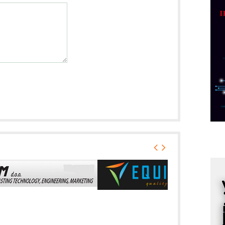
p
C
o
R
A
d
M
v
I
i
p
F
p
K
s
o
A
m