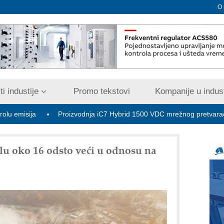
O
i industije
Promo tekstovi
Kompanije u indust
a
Proizvodnja iC7 Hybrid 1500 VDC mrežnog pretvarača sa tečn
ilu oko 16 odsto veći u odnosu na