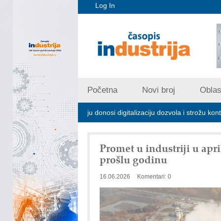
Log In
Početna
Novi broj
Oblast
jskom zagađivanju donosi digitalizaciju dozvola i strožu kontrolu emisij
Promet u industriji u apr
prošlu godinu
16.06.2026
Komentari: 0