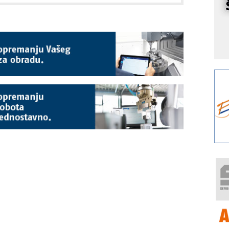
r
I
k
S
p
s
Y
p
F
r
p
R
F
a
E
A
(
P
s