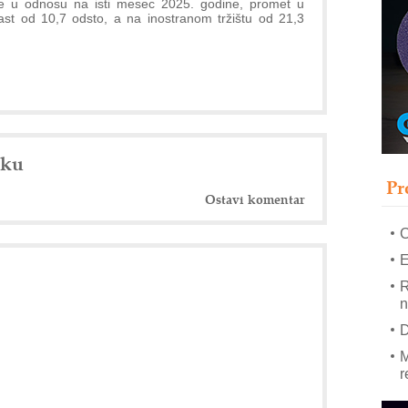
ve u odnosu na isti mesec 2025. godine, promet u
rast od 10,7 odsto, a na inostranom tržištu od 21,3
–
u
S
s
P
m
nku
P
Pr
m
Ostavi komentar
h
E
R
n
D
M
r
M