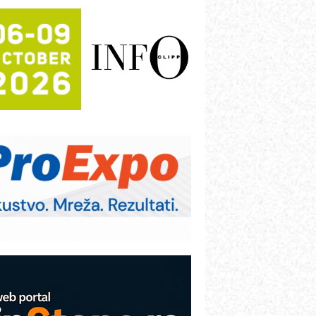
rajna oznaka kao dugoročna korist
ezbednost na prvom mestu!
B BLUMENAUER - više od 40 godina
overenja u industriji
RMQ-TITAN ADVANCED INDICATOR
 Pametna signalizacija za efikasnije
pravljanje mašinama
igurnije ispitivanje transformatora u
olarnim elektranama i vetroparkovima
ranje točkova na gradilištu- standard
odernog i odgovornog građenja
roizvodnja iC7 Hybrid 1500 VDC
režnog pretvarača sa tečnim
lađenjem
COMBYPACK
VOKS Maintenance Management
OSA i SCHUNK podižu proizvodnju
a viši nivo