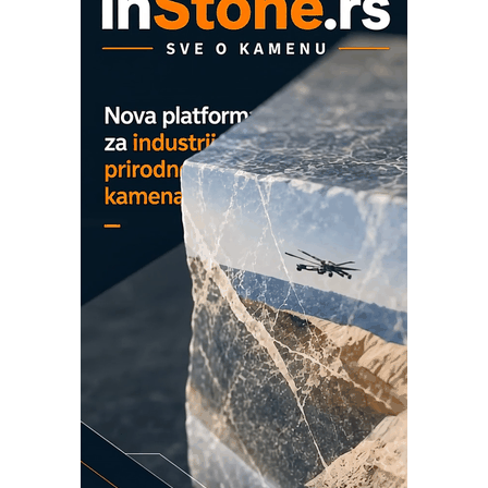
Proizvodnja iC7 Hybrid 1500 VDC
mrežnog pretvarača sa tečnim
hlađenjem
COMBYPACK