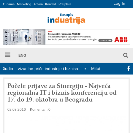
Log In
O nama
Marketing
Arhiva
Kontakt
Pretplata
ENG
o – vizuelne priče industrije i biznisa
Mitutoyo Crysta-Apex V P
Počele prijave za Sinergiju - Najveća
regionalna IT i biznis konferenciju od
17. do 19. oktobra u Beogradu
02.08.2016
Komentari: 0