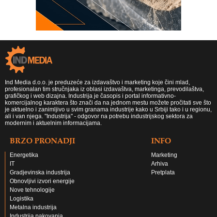
Ind Media d.o.o. je preduzeće za izdavaštvo i marketing koje čini mlad,
profesionalan tim stručnjaka iz oblasi izdavaštva, marketinga, prevodilaštva,
grafičkog i web dizajna. Industrija je časopis i portal informativno-
komercijalnog karaktera što znači da na jednom mestu možete pročitati sve što
je aktuelno i zanimljivo u svim granama industrije kako u Srbiji tako i u regionu,
ali i van njega. "Industrija" - odgovor na potrebu industrijskog sektora za
modernim i aktuelnim informacijama.
BRZO PRONADJI
INFO
Energetika
Marketing
IT
Arhiva
Gradjevinska industrija
Pretplata
Obnovljivi izvori energije
Nove tehnologije
Logistika
Metalna industrija
Industrija pakovanja