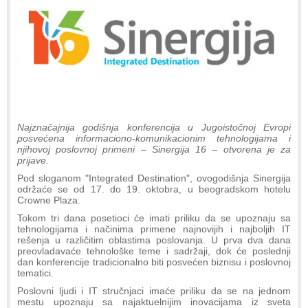
Najznačajnija godišnja konferencija u Jugoistočnoj Evropi
posvećena informaciono-komunikacionim tehnologijama i
njihovoj poslovnoj primeni – Sinergija 16 – otvorena je za
prijave.
Pod sloganom "Integrated Destination", ovogodišnja Sinergija
održaće se od 17. do 19. oktobra, u beogradskom hotelu
Crowne Plaza.
Tokom tri dana posetioci će imati priliku da se upoznaju sa
tehnologijama i načinima primene najnovijih i najboljih IT
rešenja u različitim oblastima poslovanja. U prva dva dana
preovladavaće tehnološke teme i sadržaji, dok će poslednji
dan konferencije tradicionalno biti posvećen biznisu i poslovnoj
tematici.
Poslovni ljudi i IT stručnjaci imaće priliku da se na jednom
mestu upoznaju sa najaktuelnijim inovacijama iz sveta