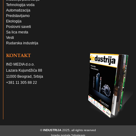
Tehnologija voda
Automatizacija
Predstavljamo
Ekologija
Poslovni saveti
Sa lica mesta
Vesti
Rudarska industrija
KONTAKT
IND MEDIA d.o.o.
Lazara Kujundžića 88
11000 Beograd, Srbija
+381 11 305 88 22
©
INDUSTRIJA
2025, all rights reserved
Izrada portala
*nbgteam