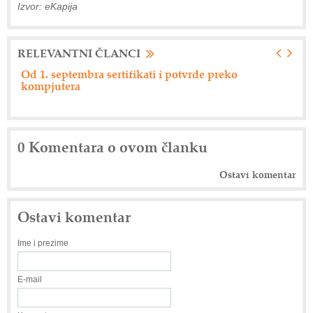
Izvor: eKapija
RELEVANTNI ČLANCI
Od 1. septembra sertifikati i potvrde preko
Ne
kompjutera
0 Komentara o ovom članku
Ostavi komentar
Ostavi komentar
Ime i prezime
E-mail