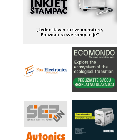
industrijsku automatizaciju
pionirskimmobile operator PANEL-OM
Fleksibilno stezanje i brzo
podešavanje u proizvodnji prototipova
KIP KOP – napredna rešenja za
savremene industrijske i logističke
objekte
Alba d.o.o. – 35 godina preciznosti u
metrologiji i pametnim dozirnim
rešenjima
IBeRTIM - oprema za ispitivanje
kontrole kvaliteta
STAUFF – Komponente koje
povećavaju pouzdanost hidrauličkih
sistema
YAMADA pumpe – japanska
pouzdanost u transferu fluida
Filtration Group Industrial – Napredna
rešenja za filtraciju u hidrauličkim i
procesnim sistemima