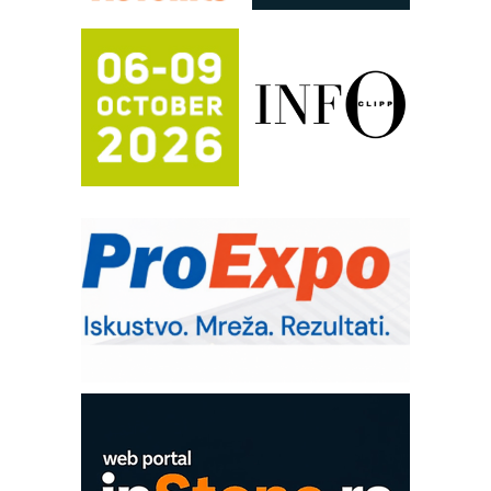
RILINEX kompanije Rittal
FANUC: Najbolje za vašu pametnu
automatizaciju
Efikasno upravljanje energijom
Automatizacija pakovanja · Display
(Shelf-Ready) omotnice
Potpuna efikasnost bez složenih
sistema
Trajna oznaka kao dugoročna korist
Bezbednost na prvom mestu!
IB BLUMENAUER - više od 40 godina
poverenja u industriji
Art Utopia Studio – vizuelne priče
industrije i biznisa
Mitutoyo Crysta-Apex V PLUS: Nova
era CNC merenja
OBO sistemi mrežastih nosača kablova