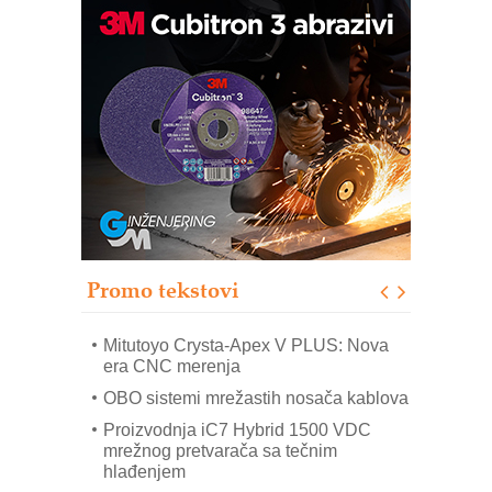
Automatizacija pakovanja · Display
(Shelf-Ready) omotnice
Potpuna efikasnost bez složenih
sistema
Trajna oznaka kao dugoročna korist
Bezbednost na prvom mestu!
IB BLUMENAUER - više od 40 godina
poverenja u industriji
Promo tekstovi
Art Utopia Studio – vizuelne priče
industrije i biznisa
Mitutoyo Crysta-Apex V PLUS: Nova
era CNC merenja
OBO sistemi mrežastih nosača kablova
Proizvodnja iC7 Hybrid 1500 VDC
mrežnog pretvarača sa tečnim
hlađenjem