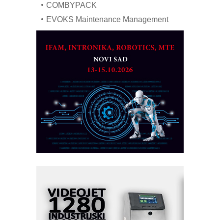
COMBYPACK
EVOKS Maintenance Management
ROSA i SCHUNK podižu proizvodnju
na viši nivo
Detekcija različitih oblika
MAREX - Lim i mašine za savremena
rešenja
Marcom-plast d.o.o.- vaš pouzdan
partner
CTO - Prilagodite svoju toplinsku
obradu!
Razvoj asortimanskog pravca MINI-
PLC AKYTEC
AUKOM: Svetski standard metrologije
dostupan u Srbiji
MOTOMAN – NEXT-Robotika vođena
veštačkom inteligencijom
I.SAFE MOBILE revolucioniše