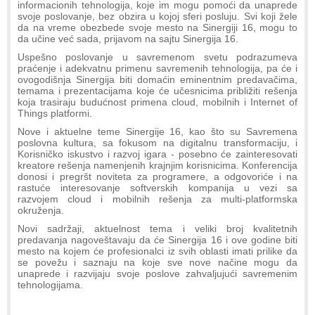
informacionih tehnologija, koje im mogu pomoći da unaprede
svoje poslovanje, bez obzira u kojoj sferi posluju. Svi koji žele
da na vreme obezbede svoje mesto na Sinergiji 16, mogu to
da učine već sada, prijavom na sajtu Sinergija 16.
Uspešno poslovanje u savremenom svetu podrazumeva
praćenje i adekvatnu primenu savremenih tehnologija, pa će i
ovogodišnja Sinergija biti domaćin eminentnim predavačima,
temama i prezentacijama koje će učesnicima približiti rešenja
koja trasiraju budućnost primena cloud, mobilnih i Internet of
Things platformi.
Nove i aktuelne teme Sinergije 16, kao što su Savremena
poslovna kultura, sa fokusom na digitalnu transformaciju, i
Korisničko iskustvo i razvoj igara - posebno će zainteresovati
kreatore rešenja namenjenih krajnjim korisnicima. Konferencija
donosi i pregršt noviteta za programere, a odgovoriće i na
rastuće interesovanje softverskih kompanija u vezi sa
razvojem cloud i mobilnih rešenja za multi-platformska
okruženja.
Novi sadržaji, aktuelnost tema i veliki broj kvalitetnih
predavanja nagoveštavaju da će Sinergija 16 i ove godine biti
mesto na kojem će profesionalci iz svih oblasti imati prilike da
se povežu i saznaju na koje sve nove načine mogu da
unaprede i razvijaju svoje poslove zahvaljujući savremenim
tehnologijama.