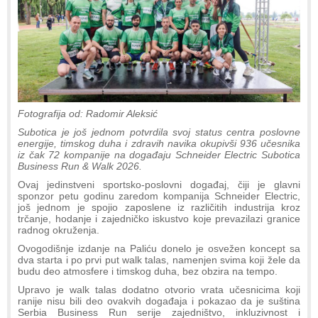
Fotografija od: Radomir Aleksić
Subotica je još jednom potvrdila svoj status centra poslovne
energije, timskog duha i zdravih navika okupivši 936 učesnika
iz čak 72 kompanije na događaju Schneider Electric Subotica
Business Run & Walk 2026.
Ovaj jedinstveni sportsko-poslovni događaj, čiji je glavni
sponzor petu godinu zaredom kompanija Schneider Electric,
još jednom je spojio zaposlene iz različitih industrija kroz
trčanje, hodanje i zajedničko iskustvo koje prevazilazi granice
radnog okruženja.
Ovogodišnje izdanje na Paliću donelo je osvežen koncept sa
dva starta i po prvi put walk talas, namenjen svima koji žele da
budu deo atmosfere i timskog duha, bez obzira na tempo.
Upravo je walk talas dodatno otvorio vrata učesnicima koji
ranije nisu bili deo ovakvih događaja i pokazao da je suština
Serbia Business Run serije zajedništvo, inkluzivnost i