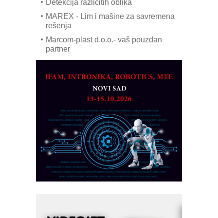
Detekcija različitih oblika
MAREX - Lim i mašine za savremena
rešenja
Marcom-plast d.o.o.- vaš pouzdan
partner
CTO - Prilagodite svoju toplinsku
obradu!
Razvoj asortimanskog pravca MINI-
PLC AKYTEC
AUKOM: Svetski standard metrologije
dostupan u Srbiji
MOTOMAN – NEXT-Robotika vođena
veštačkom inteligencijom
I.SAFE MOBILE revolucioniše
industrijsku automatizaciju
pionirskimmobile operator PANEL-OM
Fleksibilno stezanje i brzo
podešavanje u proizvodnji prototipova
KIP KOP – napredna rešenja za