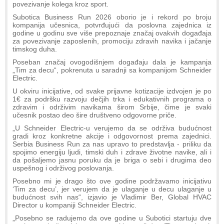
povezivanje kolega kroz sport.
Subotica Business Run 2026 oborio je i rekord po broju
kompanija učesnica, potvrđujući da poslovna zajednica iz
godine u godinu sve više prepoznaje značaj ovakvih događaja
za povezivanje zaposlenih, promociju zdravih navika i jačanje
timskog duha.
Poseban značaj ovogodišnjem događaju dala je kampanja
„Tim za decu“, pokrenuta u saradnji sa kompanijom Schneider
Electric.
U okviru inicijative, od svake prijavne kotizacije izdvojen je po
1€ za podršku razvoju dečjih trka i edukativnih programa o
zdravim i održivim navikama širom Srbije, čime je svaki
učesnik postao deo šire društveno odgovorne priče.
„U Schneider Electric-u verujemo da se održiva budućnost
gradi kroz konkretne akcije i odgovornost prema zajednici.
Serbia Business Run za nas upravo to predstavlja - priliku da
spojimo energiju ljudi, timski duh i zdrave životne navike, ali i
da pošaljemo jasnu poruku da je briga o sebi i drugima deo
uspešnog i održivog poslovanja.
Posebno mi je drago što ove godine podržavamo inicijativu
‘Tim za decu’, jer verujem da je ulaganje u decu ulaganje u
budućnost svih nas“, izjavio je Vladimir Ber, Global HVAC
Director u kompaniji Schneider Electric.
„Posebno se radujemo da ove godine u Subotici startuju dve