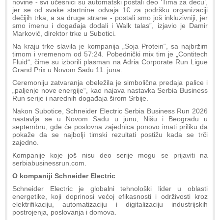
novine - svi učesnici su automatski postali deo ‘Tima za decu’,
jer se od svake startnine odvaja 1€ za podršku organizaciji
dečijih trka, a sa druge strane - postali smo još inkluzivniji, jer
smo imenu i događaja dodali i Walk talas”, izjavio je Damir
Marković, direktor trke u Subotici.
Na kraju trke slavila je kompanija „Soja Protein“, sa najbržim
timom i vremenom od 57:24. Pobednički mix tim je „Contitech
Fluid“, čime su izborili plasman na Adria Corporate Run Ligue
Grand Prix u Novom Sadu 11. juna.
Ceremoniju zatvaranja obeležila je simbolična predaja palice i
„paljenje nove energije“, kao najava nastavka Serbia Business
Run serije i narednih događaja širom Srbije.
Nakon Subotice, Schneider Electric Serbia Business Run 2026
nastavlja se u Novom Sadu u junu, Nišu i Beogradu u
septembru, gde će poslovna zajednica ponovo imati priliku da
pokaže da se najbolji timski rezultati postižu kada se trči
zajedno.
Kompanije koje još nisu deo serije mogu se prijaviti na
serbiabusinessrun.com.
O kompaniji Schneider Electric
Schneider Electric je globalni tehnološki lider u oblasti
energetike, koji doprinosi većoj efikasnosti i održivosti kroz
elektrifikaciju, automatizaciju i digitalizaciju industrijskih
postrojenja, poslovanja i domova.