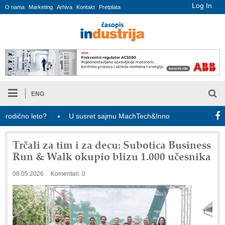
Log In
O nama
Marketing
Arhiva
Kontakt
Pretplata
ENG
ično leto?
U susret sajmu MachTech&InnoTech: ulaznice za poset
Trčali za tim i za decu: Subotica Business
Run & Walk okupio blizu 1.000 učesnika
08.05.2026
Komentari: 0