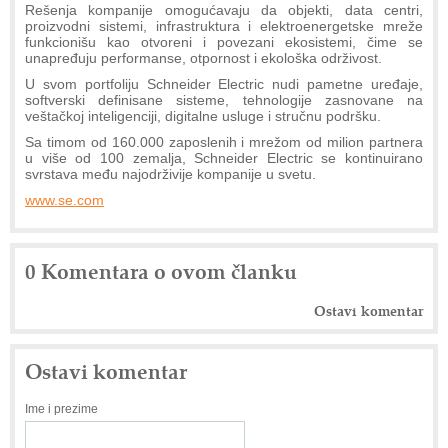
Rešenja kompanije omogućavaju da objekti, data centri,
proizvodni sistemi, infrastruktura i elektroenergetske mreže
funkcionišu kao otvoreni i povezani ekosistemi, čime se
unapređuju performanse, otpornost i ekološka održivost.
U svom portfoliju Schneider Electric nudi pametne uređaje,
softverski definisane sisteme, tehnologije zasnovane na
veštačkoj inteligenciji, digitalne usluge i stručnu podršku.
Sa timom od 160.000 zaposlenih i mrežom od milion partnera
u više od 100 zemalja, Schneider Electric se kontinuirano
svrstava među najodrživije kompanije u svetu.
www.se.com
0 Komentara o ovom članku
Ostavi komentar
Ostavi komentar
Ime i prezime