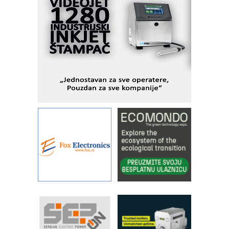
savremene industrijske i logističke
objekte
Alba d.o.o. – 35 godina preciznosti u
metrologiji i pametnim dozirnim
rešenjima
IBeRTIM - oprema za ispitivanje
kontrole kvaliteta
STAUFF – Komponente koje
povećavaju pouzdanost hidrauličkih
sistema
YAMADA pumpe – japanska
pouzdanost u transferu fluida
Filtration Group Industrial – Napredna
rešenja za filtraciju u hidrauličkim i
procesnim sistemima
RILINEX kompanije Rittal
FANUC: Najbolje za vašu pametnu
automatizaciju
Efikasno upravljanje energijom