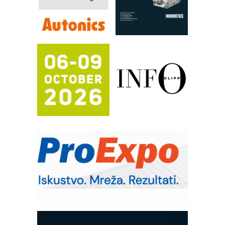
Automatizacija pakovanja · Display
(Shelf-Ready) omotnice
Potpuna efikasnost bez složenih
sistema
Trajna oznaka kao dugoročna korist
Bezbednost na prvom mestu!
IB BLUMENAUER - više od 40 godina
poverenja u industriji
RMQ-TITAN ADVANCED INDICATOR
– Pametna signalizacija za efikasnije
upravljanje mašinama
Sigurnije ispitivanje transformatora u
solarnim elektranama i vetroparkovima
Pranje točkova na gradilištu- standard
modernog i odgovornog građenja
Od porodične kompanije do jednog od
vodećih distributera profesionalne
opreme
COMBYPACK