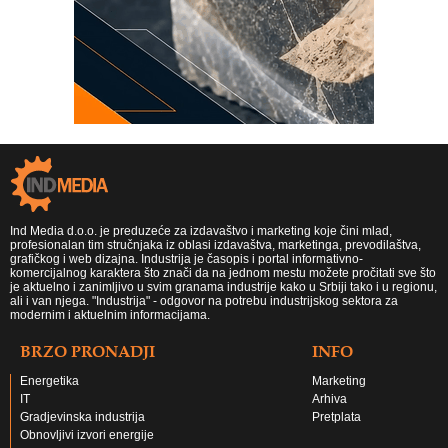
Ind Media d.o.o. je preduzeće za izdavaštvo i marketing koje čini mlad,
profesionalan tim stručnjaka iz oblasi izdavaštva, marketinga, prevodilaštva,
grafičkog i web dizajna. Industrija je časopis i portal informativno-
komercijalnog karaktera što znači da na jednom mestu možete pročitati sve što
je aktuelno i zanimljivo u svim granama industrije kako u Srbiji tako i u regionu,
ali i van njega. "Industrija" - odgovor na potrebu industrijskog sektora za
modernim i aktuelnim informacijama.
BRZO PRONADJI
INFO
Energetika
Marketing
IT
Arhiva
Gradjevinska industrija
Pretplata
Obnovljivi izvori energije