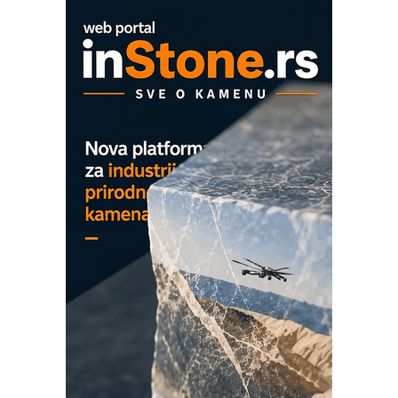
EVOKS Maintenance Management
ROSA i SCHUNK podižu proizvodnju
na viši nivo
Detekcija različitih oblika
MAREX - Lim i mašine za savremena
rešenja