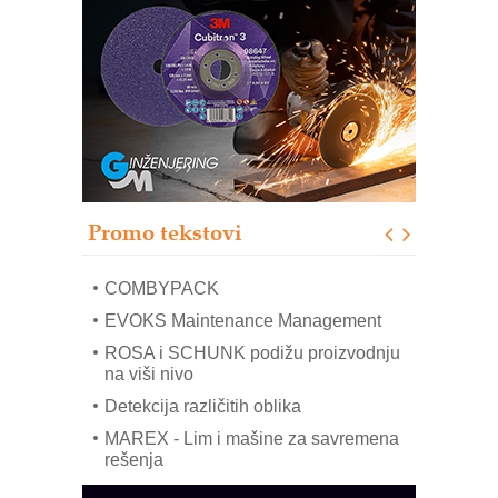
poverenja u industriji
RMQ-TITAN ADVANCED INDICATOR
– Pametna signalizacija za efikasnije
upravljanje mašinama
Sigurnije ispitivanje transformatora u
solarnim elektranama i vetroparkovima
Pranje točkova na gradilištu- standard
modernog i odgovornog građenja
Proizvodnja iC7 Hybrid 1500 VDC
Promo tekstovi
mrežnog pretvarača sa tečnim
hlađenjem
COMBYPACK
EVOKS Maintenance Management
ROSA i SCHUNK podižu proizvodnju
na viši nivo
Detekcija različitih oblika
MAREX - Lim i mašine za savremena
rešenja
Marcom-plast d.o.o.- vaš pouzdan