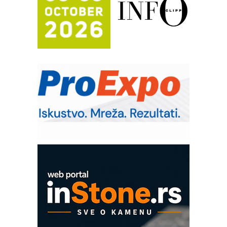
Trajna oznaka kao dugoročna korist
Bezbednost na prvom mestu!
IB BLUMENAUER - više od 40 godina
poverenja u industriji
RMQ-TITAN ADVANCED INDICATOR
– Pametna signalizacija za efikasnije
upravljanje mašinama
Sigurnije ispitivanje transformatora u
solarnim elektranama i vetroparkovima
Pranje točkova na gradilištu- standard
modernog i odgovornog građenja
Proizvodnja iC7 Hybrid 1500 VDC
mrežnog pretvarača sa tečnim
hlađenjem
COMBYPACK
EVOKS Maintenance Management
ROSA i SCHUNK podižu proizvodnju
na viši nivo