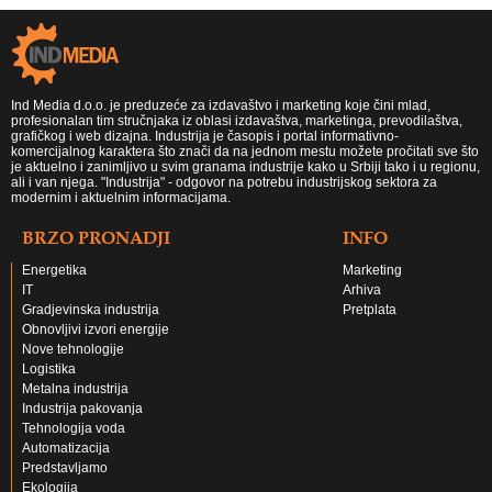
Ind Media d.o.o. je preduzeće za izdavaštvo i marketing koje čini mlad,
profesionalan tim stručnjaka iz oblasi izdavaštva, marketinga, prevodilaštva,
grafičkog i web dizajna. Industrija je časopis i portal informativno-
komercijalnog karaktera što znači da na jednom mestu možete pročitati sve što
je aktuelno i zanimljivo u svim granama industrije kako u Srbiji tako i u regionu,
ali i van njega. "Industrija" - odgovor na potrebu industrijskog sektora za
modernim i aktuelnim informacijama.
BRZO PRONADJI
INFO
Energetika
Marketing
IT
Arhiva
Gradjevinska industrija
Pretplata
Obnovljivi izvori energije
Nove tehnologije
Logistika
Metalna industrija
Industrija pakovanja
Tehnologija voda
Automatizacija
Predstavljamo
Ekologija