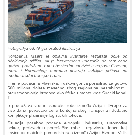
Fotografija od: AI generated ilustracija
Kompanija Maers je objavila kvartalne rezultate bolje od
očekivanja tržišta, ali je istovremeno upozorila da rast cena
goriva, produžene rute i bezbednosni rizici u regionu Crvenog
mora i Hormuškog moreuza stvaraju ozbiljan pritisak na
međunarodni transport robe.
Prema podacima Maerska, troškovi goriva porasli su za gotovo
500 miliona dolara mesečno zbog regionalne nestabilnosti i
preusmeravanja brodova oko Afrike umesto kroz Suecki kanal.
T
o produžava vreme isporuke robe između Azije i Evrope za
više dana, povećava cenu kontejnerskog transporta i dodatno
komplikuje planiranje logističkih tokova.
Situacija posebno pogađa evropsku industriju, automotive
sektor, proizvodnju potrošačke robe i trgovinske lance koji
zavise od stabilnih pomorskih ruta između Azije i Evrope. Veliki