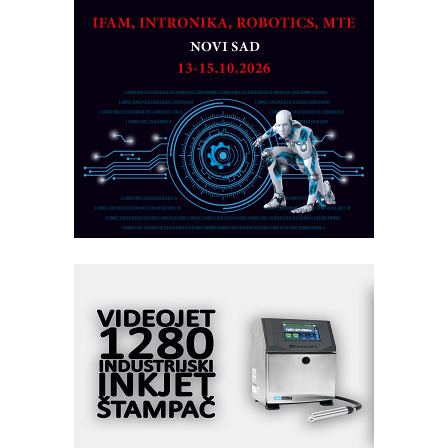
partner
CTO - Prilagodite svoju toplinsku
obradu!
Razvoj asortimanskog pravca MINI-
PLC AKYTEC
AUKOM: Svetski standard metrologije
dostupan u Srbiji
MOTOMAN – NEXT-Robotika vođena
veštačkom inteligencijom
I.SAFE MOBILE revolucioniše
industrijsku automatizaciju
pionirskimmobile operator PANEL-OM
Fleksibilno stezanje i brzo
podešavanje u proizvodnji prototipova
KIP KOP – napredna rešenja za
savremene industrijske i logističke
objekte
Alba d.o.o. – 35 godina preciznosti u
metrologiji i pametnim dozirnim