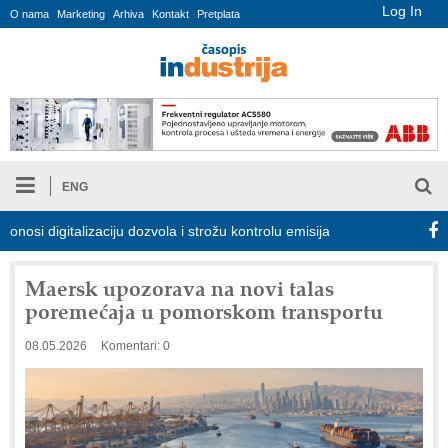
Log In
O nama
Marketing
Arhiva
Kontakt
Pretplata
ENG
digitalizaciju dozvola i strožu kontrolu emisija
Proizvodnja iC7 
Maersk upozorava na novi talas
poremećaja u pomorskom transportu
08.05.2026
Komentari: 0