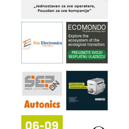
rešenjima
IBeRTIM - oprema za ispitivanje
kontrole kvaliteta
STAUFF – Komponente koje
povećavaju pouzdanost hidrauličkih
sistema
YAMADA pumpe – japanska
pouzdanost u transferu fluida
Filtration Group Industrial – Napredna
rešenja za filtraciju u hidrauličkim i
procesnim sistemima
RILINEX kompanije Rittal
FANUC: Najbolje za vašu pametnu
automatizaciju
Efikasno upravljanje energijom
Automatizacija pakovanja · Display
(Shelf-Ready) omotnice
Potpuna efikasnost bez složenih
sistema