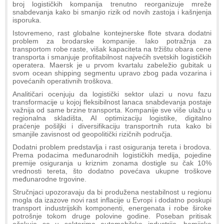
broj logističkih kompanija trenutno reorganizuje mreže
snabdevanja kako bi smanjio rizik od novih zastoja i kašnjenja
isporuka.
Istovremeno, rast globalne kontejnerske flote stvara dodatni
problem za brodarske kompanije. Iako potražnja za
transportom robe raste, višak kapaciteta na tržištu obara cene
transporta i smanjuje profitabilnost najvećih svetskih logističkih
operatera. Maersk je u prvom kvartalu zabeležio gubitak u
svom ocean shipping segmentu upravo zbog pada vozarina i
povećanih operativnih troškova.
Analitičari ocenjuju da logistički sektor ulazi u novu fazu
transformacije u kojoj fleksibilnost lanaca snabdevanja postaje
važnija od same brzine transporta. Kompanije sve više ulažu u
regionalna skladišta, AI optimizaciju logistike, digitalno
praćenje pošiljki i diversifikaciju transportnih ruta kako bi
smanjile zavisnost od geopolitički rizičnih područja.
Dodatni problem predstavlja i rast osiguranja tereta i brodova.
Prema podacima međunarodnih logističkih medija, pojedine
premije osiguranja u kriznim zonama dostigle su čak 10%
vrednosti tereta, što dodatno povećava ukupne troškove
međunarodne trgovine.
Stručnjaci upozoravaju da bi produžena nestabilnost u regionu
mogla da izazove novi rast inflacije u Evropi i dodatno poskupi
transport industrijskih komponenti, energenata i robe široke
potrošnje tokom druge polovine godine. Poseban pritisak
očekuje se u sektorima automobilske industrije, hemijske