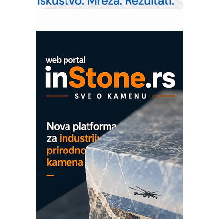
upravljanje mašinama
Sigurnije ispitivanje transformatora u
solarnim elektranama i vetroparkovima
COMBYPACK
EVOKS Maintenance Management
ROSA i SCHUNK podižu proizvodnju
na viši nivo
Detekcija različitih oblika
MAREX - Lim i mašine za savremena
rešenja