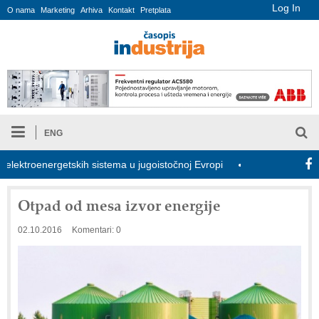
Log In
O nama
Marketing
Arhiva
Kontakt
Pretplata
ENG
ktroenergetskih sistema u jugoistočnoj Evropi
COMBYPACK
Otpad od mesa izvor energije
02.10.2016
Komentari: 0