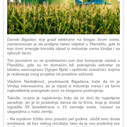
Danski Bigadan, koji gradi elektrane na biogas širom sveta,
zainteresovan je da podigne takav objekat u Plandištu, gde bi
kao izvor energije koristila otpad iz industrije mesa Vindija i sa
njihovih farmi.
Tim povodom su se predstavnici ove dve kompanije sastali u
Plandištu, gde su im domaćini bili pokrajinski sekretar za
lokalnu samoupravu Ognjen Bjelić i opštinski zvaničnici, kojima
je realizacija ovog projekta od posebne važnosti.
Vladimir Nedeljković, predstavnik Bigadana, kaže da im je
Vindija interesantna, jer je otpad iz industrije mesa i sa farmi
najkvalitetniji energetski izvor za biogasna postrojenja.
Takođe, izrazio je najiskreniju želju da će doći do najavljene
saradnje, jer je to poslednja šansa da ta firma, koja je dosad
izgradila 45 bioelektrana u 15 zemalja sveta, nastavi sa
ulaganjima u našu zemlju.
- Na srpskom tržištu smo prisutni pet godina, uložili smo dosta
sredstava, ali bez nekog rezultata, tako da je ovo poslednji voz