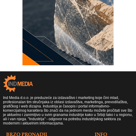
Ind Media d.o.o. je preduzeće za izdavaštvo i marketing koje čini mlad,
profesionalan tim stručnjaka iz oblasi izdavaštva, marketinga, prevodilaštva,
grafičkog i web dizajna. Industrija je časopis i portal informativno-
komercijalnog karaktera što znači da na jednom mestu možete pročitati sve što
je aktuelno i zanimljivo u svim granama industrije kako u Srbiji tako i u regionu,
ali i van njega. "Industrija" - odgovor na potrebu industrijskog sektora za
modernim i aktuelnim informacijama.
BRZO PRONADJI
INFO