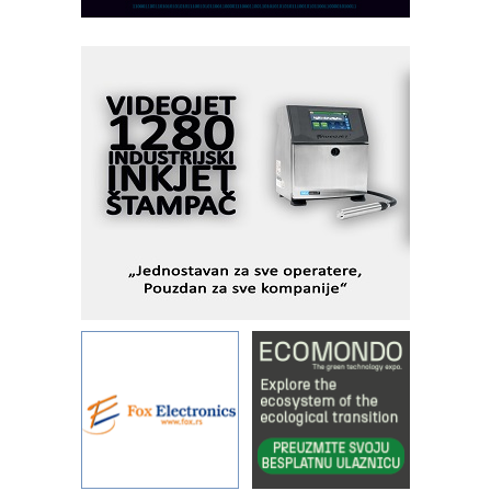
pionirskimmobile operator PANEL-OM
Fleksibilno stezanje i brzo
podešavanje u proizvodnji prototipova
KIP KOP – napredna rešenja za
savremene industrijske i logističke
objekte
Alba d.o.o. – 35 godina preciznosti u
metrologiji i pametnim dozirnim
rešenjima
IBeRTIM - oprema za ispitivanje
kontrole kvaliteta
STAUFF – Komponente koje
povećavaju pouzdanost hidrauličkih
sistema
YAMADA pumpe – japanska
pouzdanost u transferu fluida
Filtration Group Industrial – Napredna
rešenja za filtraciju u hidrauličkim i
procesnim sistemima
Art Utopia Studio – vizuelne priče