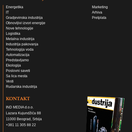
Energetika
Marketing
IT
Arhiva
Gradjevinska industrija
Pretplata
Obnovljivi izvori energije
Nove tehnologije
Logistika
Metalna industrija
Industrija pakovanja
Tehnologija voda
Automatizacija
Predstavljamo
Ekologija
Poslovni saveti
Sa lica mesta
Vesti
Rudarska industrija
KONTAKT
IND MEDIA d.o.o.
Lazara Kujundžića 88
11000 Beograd, Srbija
+381 11 305 88 22