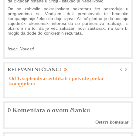
da Bigadan ostane u Srbiji - istakao je Nedeljković.
On se zahvalio pokrajinskom sekretaru što posreduje u
pregovorima sa Vindijom, dok predstavnik te hrvatske
kompanije nije želeo da daje izjave. Ali, očigledno je da postoje
zajednički ekonomski interesi da se partnerstvo realizuje, s
obzirom na to, da je već zakazan novi sastanak, na kom bi
moglo da dođe do konkretnih rezultata.
Izvor: Novosti
RELEVANTNI ČLANCI
bra sertifikati i potvrde preko
Nemački "Eberspac
0 Komentara o ovom članku
Ostavi komentar