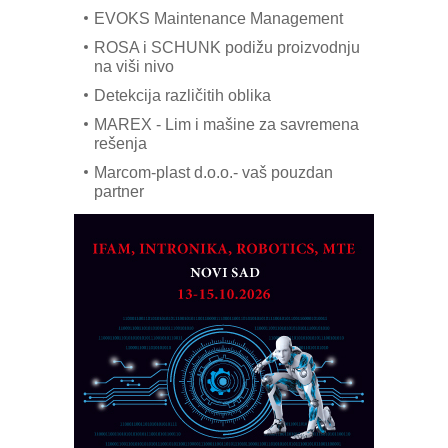
EVOKS Maintenance Management
ROSA i SCHUNK podižu proizvodnju
na viši nivo
Detekcija različitih oblika
MAREX - Lim i mašine za savremena
rešenja
Marcom-plast d.o.o.- vaš pouzdan
partner
CTO - Prilagodite svoju toplinsku
obradu!
Razvoj asortimanskog pravca MINI-
PLC AKYTEC
AUKOM: Svetski standard metrologije
dostupan u Srbiji
MOTOMAN – NEXT-Robotika vođena
veštačkom inteligencijom
I.SAFE MOBILE revolucioniše
industrijsku automatizaciju