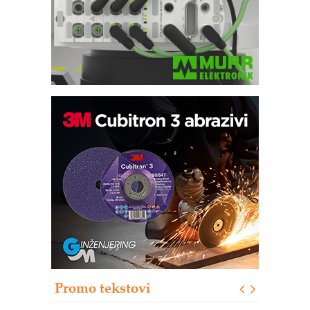
Trajna oznaka kao dugoročna korist
Bezbednost na prvom mestu!
IB BLUMENAUER - više od 40 godina
poverenja u industriji
RMQ-TITAN ADVANCED INDICATOR
– Pametna signalizacija za efikasnije
upravljanje mašinama
Sigurnije ispitivanje transformatora u
solarnim elektranama i vetroparkovima
Promo tekstovi
COMBYPACK