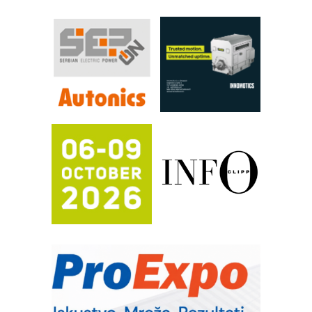
industrije i biznisa
RILINEX kompanije Rittal
FANUC: Najbolje za vašu pametnu
automatizaciju
Efikasno upravljanje energijom
Automatizacija pakovanja · Display
(Shelf-Ready) omotnice
Proizvodnja iC7 Hybrid 1500 VDC
mrežnog pretvarača sa tečnim
hlađenjem
Potpuna efikasnost bez složenih
sistema
Trajna oznaka kao dugoročna korist
Bezbednost na prvom mestu!
IB BLUMENAUER - više od 40 godina
poverenja u industriji
RMQ-TITAN ADVANCED INDICATOR
– Pametna signalizacija za efikasnije