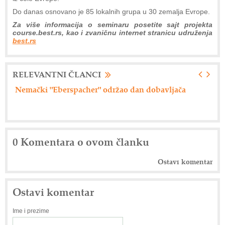
Do danas osnovano je 85 lokalnih grupa u 30 zemalja Evrope.
Za više informacija o seminaru posetite sajt projekta
course.best.rs, kao i zvaničnu internet stranicu udruženja
best.rs
RELEVANTNI ČLANCI
erspacher" održao dan dobavljača
Axiom Tech d.o.o. 
0 Komentara o ovom članku
Ostavi komentar
Ostavi komentar
Ime i prezime