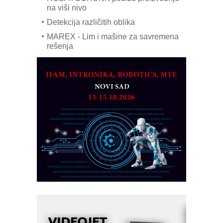
na viši nivo
Detekcija različitih oblika
MAREX - Lim i mašine za savremena
rešenja
Marcom-plast d.o.o.- vaš pouzdan
partner
CTO - Prilagodite svoju toplinsku
obradu!
Razvoj asortimanskog pravca MINI-
PLC AKYTEC
AUKOM: Svetski standard metrologije
dostupan u Srbiji
MOTOMAN – NEXT-Robotika vođena
veštačkom inteligencijom
I.SAFE MOBILE revolucioniše
industrijsku automatizaciju
pionirskimmobile operator PANEL-OM
Fleksibilno stezanje i brzo
podešavanje u proizvodnji prototipova