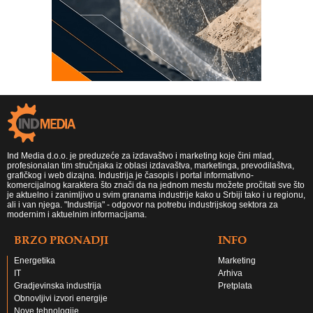
Ind Media d.o.o. je preduzeće za izdavaštvo i marketing koje čini mlad,
profesionalan tim stručnjaka iz oblasi izdavaštva, marketinga, prevodilaštva,
grafičkog i web dizajna. Industrija je časopis i portal informativno-
komercijalnog karaktera što znači da na jednom mestu možete pročitati sve što
je aktuelno i zanimljivo u svim granama industrije kako u Srbiji tako i u regionu,
ali i van njega. "Industrija" - odgovor na potrebu industrijskog sektora za
modernim i aktuelnim informacijama.
BRZO PRONADJI
INFO
Energetika
Marketing
IT
Arhiva
Gradjevinska industrija
Pretplata
Obnovljivi izvori energije
Nove tehnologije