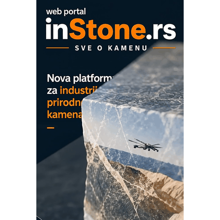
hlađenjem
COMBYPACK
EVOKS Maintenance Management
ROSA i SCHUNK podižu proizvodnju
na viši nivo
Detekcija različitih oblika