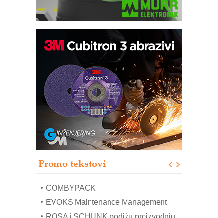
Bezbednost na prvom mestu!
IB BLUMENAUER - više od 40 godina
poverenja u industriji
RMQ-TITAN ADVANCED INDICATOR
– Pametna signalizacija za efikasnije
upravljanje mašinama
Sigurnije ispitivanje transformatora u
solarnim elektranama i vetroparkovima
Pranje točkova na gradilištu- standard
modernog i odgovornog građenja
Proizvodnja iC7 Hybrid 1500 VDC
Promo tekstovi
mrežnog pretvarača sa tečnim
hlađenjem
COMBYPACK
EVOKS Maintenance Management
ROSA i SCHUNK podižu proizvodnju