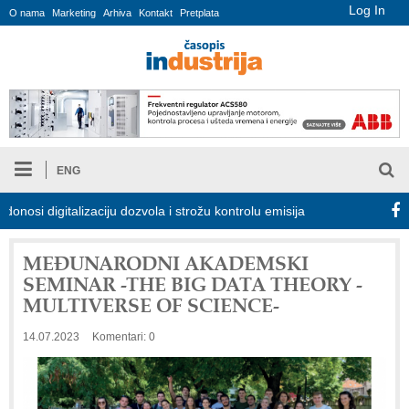
Log In
O nama
Marketing
Arhiva
Kontakt
Pretplata
ENG
digitalizaciju dozvola i strožu kontrolu emisija
Proizvodnja iC7
MEĐUNARODNI AKADEMSKI
SEMINAR -THE BIG DATA THEORY -
MULTIVERSE OF SCIENCE-
14.07.2023
Komentari: 0