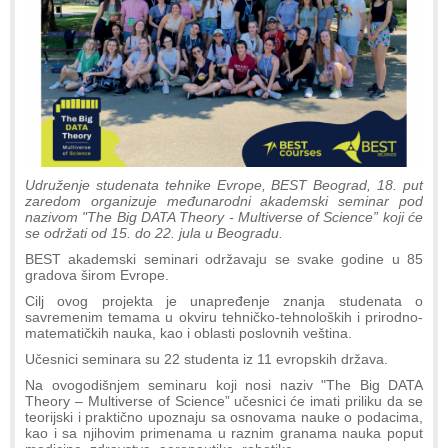
Udruženje studenata tehnike Evrope, BEST Beograd, 18. put
zaredom organizuje međunarodni akademski seminar pod
nazivom "The Big DATA Theory - Multiverse of Science” koji će
se održati od 15. do 22. jula u Beogradu.
BEST akademski seminari održavaju se svake godine u 85
gradova širom Evrope.
Cilj ovog projekta je unapređenje znanja studenata o
savremenim temama u okviru tehničko-tehnoloških i prirodno-
matematičkih nauka, kao i oblasti poslovnih veština.
Učesnici seminara su 22 studenta iz 11 evropskih država.
Na ovogodišnjem seminaru koji nosi naziv "The Big DATA
Theory – Multiverse of Science” učesnici će imati priliku da se
teorijski i praktično upoznaju sa osnovama nauke o podacima,
kao i sa njihovim primenama u raznim granama nauka poput