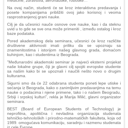
medicine, zdravstva, aeronautike, robotike…
Na ovaj način, studenti će se kroz interaktivna predavanja i
posete kompanijama približiti ovoj jako korisnoj i veoma
rasprostranjenoj grani nauke.
Cilj je da učesnici nauče osnove ove nauke, kao i da steknu
uvid u to gde se sve ona može primeniti , između ostalog i kroz
baze podataka.
Pored akademskog dela seminara, učesnici će kroz različite
društvene aktivnosti imati priliku da se upoznaju sa
znamenitostima i istorijom našeg glavnog grada, domaćom
kuhinjom, kao i studentima iz Beograda.
"Međunarodni akademski seminar je najveći eksterni projekat
naše lokalne grupe, čiji je glavni cilj spojiti evropske studente
sa našim kako bi se upoznali i naučili nešto novo o drugim
kulturama.
Sigurni smo da će 22 odabrana studenta poneti lepe utiske i
sećanja iz Beograda, kako o zanimljivim predavanjima na temu
nauke o podacima i njene primene, tako i o našem Beogradu,
Srbiji i srpskoj kulturi”, rekla je Marija Milić, glavni organizator
seminara.
BEST (Board of European Students of Technology) je
neprofitna, apolitična i nevladina organizacija studenata
tehničko-tehnoloških i prirodno-matematičkih fakulteta, koja od
1989. omogućava komunikaciju, saradnju i razmenu studenata
iz cele Evrope.