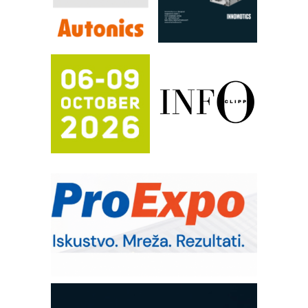
Efikasno upravljanje energijom
Automatizacija pakovanja · Display
(Shelf-Ready) omotnice
Potpuna efikasnost bez složenih
sistema
Trajna oznaka kao dugoročna korist
Bezbednost na prvom mestu!
IB BLUMENAUER - više od 40 godina
poverenja u industriji
RMQ-TITAN ADVANCED INDICATOR
– Pametna signalizacija za efikasnije
upravljanje mašinama
Sigurnije ispitivanje transformatora u
solarnim elektranama i vetroparkovima
Pranje točkova na gradilištu- standard
modernog i odgovornog građenja
Proizvodnja iC7 Hybrid 1500 VDC
mrežnog pretvarača sa tečnim