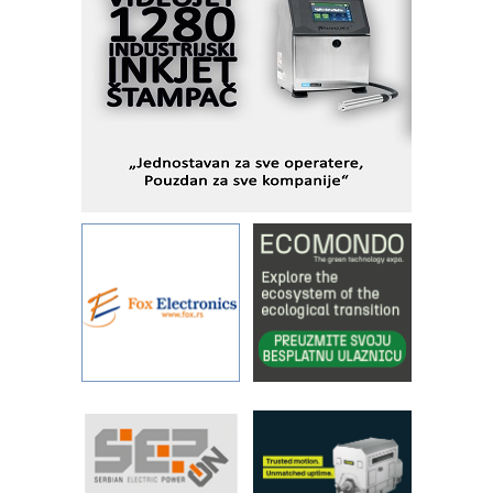
KIP KOP – napredna rešenja za
savremene industrijske i logističke
objekte
Alba d.o.o. – 35 godina preciznosti u
metrologiji i pametnim dozirnim
rešenjima
IBeRTIM - oprema za ispitivanje
kontrole kvaliteta
STAUFF – Komponente koje
povećavaju pouzdanost hidrauličkih
sistema
YAMADA pumpe – japanska
pouzdanost u transferu fluida
Filtration Group Industrial – Napredna
rešenja za filtraciju u hidrauličkim i
procesnim sistemima
RILINEX kompanije Rittal
FANUC: Najbolje za vašu pametnu
automatizaciju