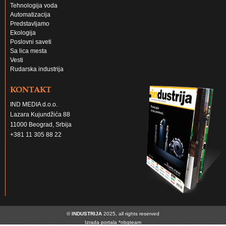
Tehnologija voda
Automatizacija
Predstavljamo
Ekologija
Poslovni saveti
Sa lica mesta
Vesti
Rudarska industrija
KONTAKT
IND MEDIA d.o.o.
Lazara Kujundžića 88
11000 Beograd, Srbija
+381 11 305 88 22
©
INDUSTRIJA
2025, all rights reserved
Izrada portala
*nbgteam