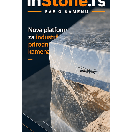
mrežnog pretvarača sa tečnim
hlađenjem
COMBYPACK