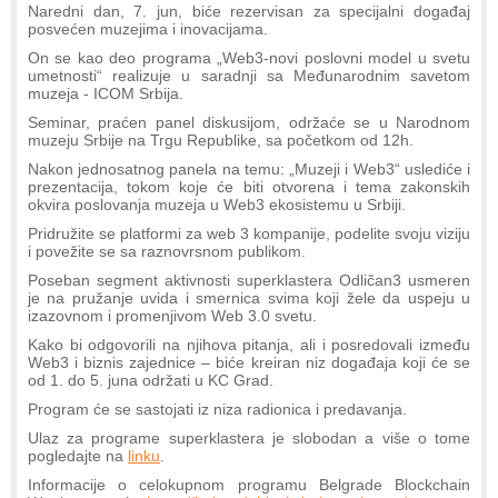
Naredni dan, 7. jun, biće rezervisan za specijalni događaj
posvećen muzejima i inovacijama.
On se kao deo programa „Web3-novi poslovni model u svetu
umetnosti“ realizuje u saradnji sa Međunarodnim savetom
muzeja - ICOM Srbija.
Seminar, praćen panel diskusijom, održaće se u Narodnom
muzeju Srbije na Trgu Republike, sa početkom od 12h.
Nakon jednosatnog panela na temu: „Muzeji i Web3“ uslediće i
prezentacija, tokom koje će biti otvorena i tema zakonskih
okvira poslovanja muzeja u Web3 ekosistemu u Srbiji.
Pridružite se platformi za web 3 kompanije, podelite svoju viziju
i povežite se sa raznovrsnom publikom.
Poseban segment aktivnosti superklastera Odličan3 usmeren
je na pružanje uvida i smernica svima koji žele da uspeju u
izazovnom i promenjivom Web 3.0 svetu.
Kako bi odgovorili na njihova pitanja, ali i posredovali između
Web3 i biznis zajednice – biće kreiran niz događaja koji će se
od 1. do 5. juna održati u KC Grad.
Program će se sastojati iz niza radionica i predavanja.
Ulaz za programe superklastera je slobodan a više o tome
pogledajte na
linku
.
Informacije o celokupnom programu Belgrade Blockchain