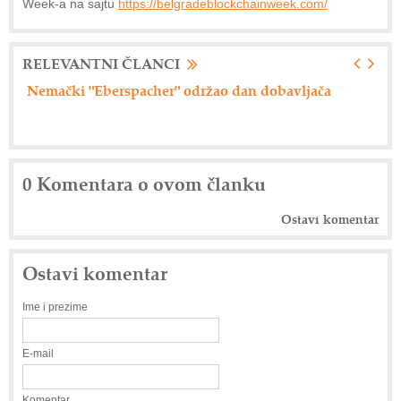
Week-a na sajtu
https://belgradeblockchainweek.com/
RELEVANTNI ČLANCI
Nemački "Eberspacher" održao dan dobavljača
Ax
0 Komentara o ovom članku
Ostavi komentar
Ostavi komentar
Ime i prezime
E-mail
Komentar