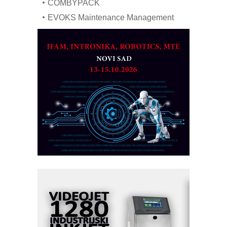
COMBYPACK
EVOKS Maintenance Management
ROSA i SCHUNK podižu proizvodnju
na viši nivo
Detekcija različitih oblika
MAREX - Lim i mašine za savremena
rešenja
Marcom-plast d.o.o.- vaš pouzdan
partner
CTO - Prilagodite svoju toplinsku
obradu!
Razvoj asortimanskog pravca MINI-
PLC AKYTEC
AUKOM: Svetski standard metrologije
dostupan u Srbiji
MOTOMAN – NEXT-Robotika vođena
veštačkom inteligencijom
I.SAFE MOBILE revolucioniše
industrijsku automatizaciju