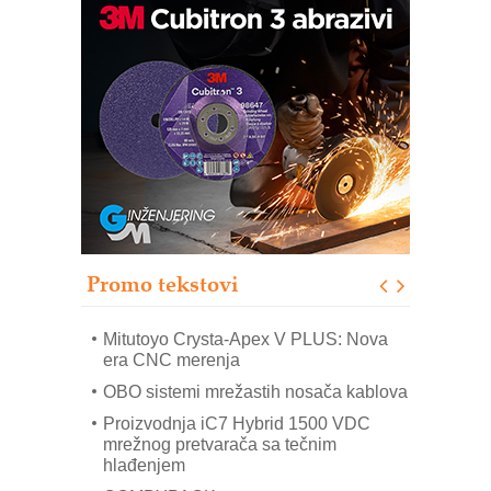
Automatizacija pakovanja · Display
(Shelf-Ready) omotnice
Potpuna efikasnost bez složenih
sistema
Trajna oznaka kao dugoročna korist
Bezbednost na prvom mestu!
IB BLUMENAUER - više od 40 godina
poverenja u industriji
Promo tekstovi
Art Utopia Studio – vizuelne priče
industrije i biznisa
Mitutoyo Crysta-Apex V PLUS: Nova
era CNC merenja
OBO sistemi mrežastih nosača kablova
Proizvodnja iC7 Hybrid 1500 VDC
mrežnog pretvarača sa tečnim
hlađenjem