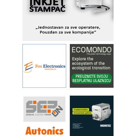
pionirskimmobile operator PANEL-OM
Fleksibilno stezanje i brzo
podešavanje u proizvodnji prototipova
KIP KOP – napredna rešenja za
savremene industrijske i logističke
objekte
Alba d.o.o. – 35 godina preciznosti u
metrologiji i pametnim dozirnim
rešenjima
IBeRTIM - oprema za ispitivanje
kontrole kvaliteta
STAUFF – Komponente koje
povećavaju pouzdanost hidrauličkih
sistema
YAMADA pumpe – japanska
pouzdanost u transferu fluida
Filtration Group Industrial – Napredna
rešenja za filtraciju u hidrauličkim i
procesnim sistemima