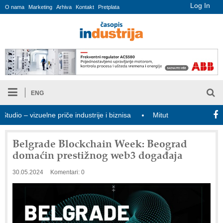
Log In
O nama
Marketing
Arhiva
Kontakt
Pretplata
ENG
o – vizuelne priče industrije i biznisa
Mitutoyo Crysta-Apex V PL
Belgrade Blockchain Week: Beograd
domaćin prestižnog web3 događaja
30.05.2024
Komentari: 0