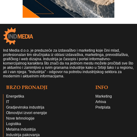
Ind Media d.o.o. je preduzeće za izdavaštvo i marketing koje čini mlad,
profesionalan tim stručnjaka iz oblasi izdavaštva, marketinga, prevodilaštva,
grafičkog i web dizajna. Industrija je časopis i portal informativno-
komercijalnog karaktera što znači da na jednom mestu možete pročitati sve što
je aktuelno i zanimljivo u svim granama industrije kako u Srbiji tako i u regionu,
ali i van njega. "Industrija" - odgovor na potrebu industrijskog sektora za
modernim i aktuelnim informacijama.
BRZO PRONADJI
INFO
Energetika
Marketing
IT
Arhiva
Gradjevinska industrija
Pretplata
Obnovljivi izvori energije
Nove tehnologije
Logistika
Metalna industrija
Industrija pakovanja