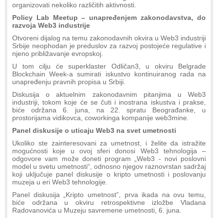
organizovati nekoliko različitih aktivnosti.
Policy Lab Meetup – unapređenjem zakonodavstva, do
razvoja Web3 industrije
Otvoreni dijalog na temu zakonodavnih okvira u Web3 industriji
Srbije neophodan je preduslov za razvoj postojeće regulative i
njeno približavanje evropskoj.
U tom cilju će superklaster Odličan3, u okviru Belgrade
Blockchain Week-a sumirati iskustvo kontinuiranog rada na
unapređenju pravnih propisa u Srbiji.
Diskusija o aktuelnim zakonodavnim pitanjima u Web3
industriji, tokom koje će se čuti i inostrana iskustva i prakse,
biće održana 6. juna, na 22. spratu Beograđanke, u
prostorijama vidikovca, coworkinga kompanije web3mine.
Panel diskusije o uticaju Web3 na svet umetnosti
Ukoliko ste zainteresovani za umetnost, i želite da istražite
mogućnosti koje u ovoj sferi donosi Web3 tehnologija –
odgovore vam može doneti program „Web3 - novi poslovni
model u svetu umetnosti“, odnosno njegov raznovrstan sadržaj
koji uključuje panel diskusije o kripto umetnosti i poslovanju
muzeja u eri Web3 tehnologije.
Panel diskusija „Kripto umetnost”, prva ikada na ovu temu,
biće održana u okviru retrospektivne izložbe Vladana
Radovanovića u Muzeju savremene umetnosti, 6. juna.