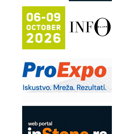
RILINEX kompanije Rittal
FANUC: Najbolje za vašu pametnu
automatizaciju
Efikasno upravljanje energijom
Automatizacija pakovanja · Display
(Shelf-Ready) omotnice
Potpuna efikasnost bez složenih
sistema
Trajna oznaka kao dugoročna korist
Bezbednost na prvom mestu!
IB BLUMENAUER - više od 40 godina
poverenja u industriji
Art Utopia Studio – vizuelne priče
industrije i biznisa
Mitutoyo Crysta-Apex V PLUS: Nova
era CNC merenja
OBO sistemi mrežastih nosača kablova
Proizvodnja iC7 Hybrid 1500 VDC