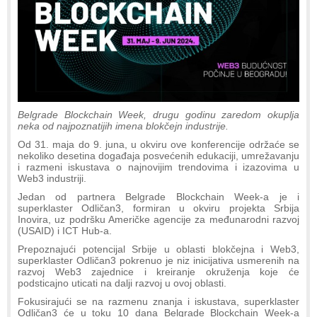
Belgrade Blockchain Week, drugu godinu zaredom okuplja
neka od najpoznatijih imena blokčejn industrije.
Od 31. maja do 9. juna, u okviru ove konferencije održaće se
nekoliko desetina događaja posvećenih edukaciji, umrežavanju
i razmeni iskustava o najnovijim trendovima i izazovima u
Web3 industriji.
Jedan od partnera Belgrade Blockchain Week-a je i
superklaster Odličan3, formiran u okviru projekta Srbija
Inovira, uz podršku Američke agencije za međunarodni razvoj
(USAID) i ICT Hub-a.
Prepoznajući potencijal Srbije u oblasti blokčejna i Web3,
superklaster Odličan3 pokrenuo je niz inicijativa usmerenih na
razvoj Web3 zajednice i kreiranje okruženja koje će
podsticajno uticati na dalji razvoj u ovoj oblasti.
Fokusirajući se na razmenu znanja i iskustava, superklaster
Odličan3 će u toku 10 dana Belgrade Blockchain Week-a