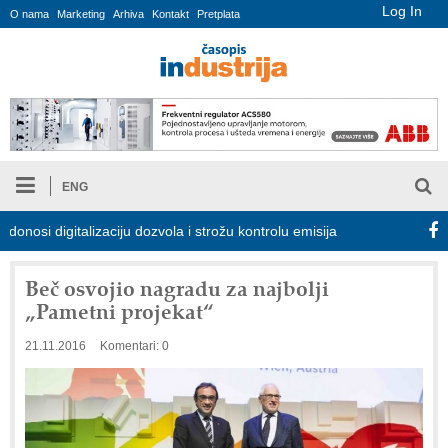
Log In
O nama
Marketing
Arhiva
Kontakt
Pretplata
ENG
 digitalizaciju dozvola i strožu kontrolu emisija
Proizvodnja iC7
Beč osvojio nagradu za najbolji
„Pametni projekat“
21.11.2016
Komentari: 0