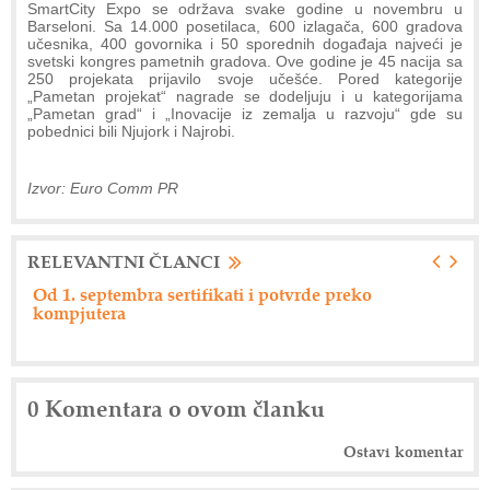
SmartCity Expo se održava svake godine u novembru u
Barseloni. Sa 14.000 posetilaca, 600 izlagača, 600 gradova
učesnika, 400 govornika i 50 sporednih događaja najveći je
svetski kongres pametnih gradova. Ove godine je 45 nacija sa
250 projekata prijavilo svoje učešće. Pored kategorije
„Pametan projekat“ nagrade se dodeljuju i u kategorijama
„Pametan grad“ i „Inovacije iz zemalja u razvoju“ gde su
pobednici bili Njujork i Najrobi.
Izvor: Euro Comm PR
RELEVANTNI ČLANCI
Od 1. septembra sertifikati i potvrde preko
Ne
kompjutera
0 Komentara o ovom članku
Ostavi komentar