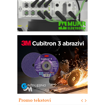
Bezbednost na prvom mestu!
IB BLUMENAUER - više od 40 godina
poverenja u industriji
RMQ-TITAN ADVANCED INDICATOR
– Pametna signalizacija za efikasnije
upravljanje mašinama
Sigurnije ispitivanje transformatora u
solarnim elektranama i vetroparkovima
Pranje točkova na gradilištu- standard
modernog i odgovornog građenja
Proizvodnja iC7 Hybrid 1500 VDC
Promo tekstovi
mrežnog pretvarača sa tečnim