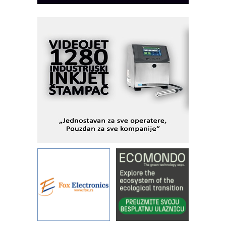
I.SAFE MOBILE revolucioniše
industrijsku automatizaciju
pionirskimmobile operator PANEL-OM
Fleksibilno stezanje i brzo
podešavanje u proizvodnji prototipova
KIP KOP – napredna rešenja za
savremene industrijske i logističke
objekte
Alba d.o.o. – 35 godina preciznosti u
metrologiji i pametnim dozirnim
rešenjima
IBeRTIM - oprema za ispitivanje
kontrole kvaliteta
STAUFF – Komponente koje
povećavaju pouzdanost hidrauličkih
sistema
YAMADA pumpe – japanska
pouzdanost u transferu fluida
Filtration Group Industrial – Napredna
rešenja za filtraciju u hidrauličkim i