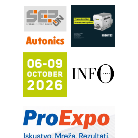
procesnim sistemima
RILINEX kompanije Rittal
FANUC: Najbolje za vašu pametnu
automatizaciju
Efikasno upravljanje energijom
Automatizacija pakovanja · Display
(Shelf-Ready) omotnice
Potpuna efikasnost bez složenih
sistema
Trajna oznaka kao dugoročna korist
Bezbednost na prvom mestu!
IB BLUMENAUER - više od 40 godina
poverenja u industriji
RMQ-TITAN ADVANCED INDICATOR
– Pametna signalizacija za efikasnije
upravljanje mašinama
Sigurnije ispitivanje transformatora u
solarnim elektranama i vetroparkovima