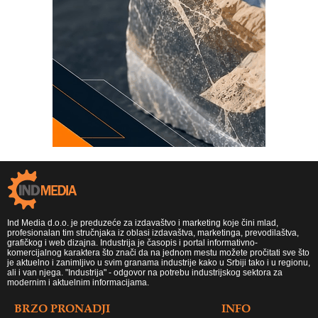
Ind Media d.o.o. je preduzeće za izdavaštvo i marketing koje čini mlad,
profesionalan tim stručnjaka iz oblasi izdavaštva, marketinga, prevodilaštva,
grafičkog i web dizajna. Industrija je časopis i portal informativno-
komercijalnog karaktera što znači da na jednom mestu možete pročitati sve što
je aktuelno i zanimljivo u svim granama industrije kako u Srbiji tako i u regionu,
ali i van njega. "Industrija" - odgovor na potrebu industrijskog sektora za
modernim i aktuelnim informacijama.
BRZO PRONADJI
INFO