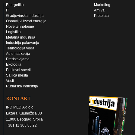
Energetika
Marketing
IT
Arhiva
Gradjevinska industrija
Pretplata
Obnovljivi izvori energije
Nove tehnologije
Logistika
Metalna industrija
Industrija pakovanja
Tehnologija voda
Automatizacija
Predstavljamo
Ekologija
Poslovni saveti
Sa lica mesta
Vesti
Rudarska industrija
KONTAKT
IND MEDIA d.o.o.
Lazara Kujundžića 88
11000 Beograd, Srbija
+381 11 305 88 22