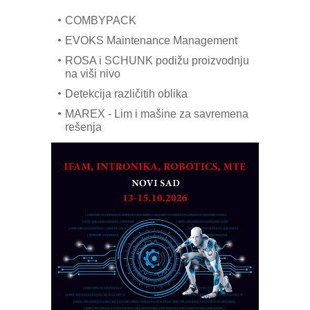
hlađenjem
COMBYPACK
EVOKS Maintenance Management
ROSA i SCHUNK podižu proizvodnju
na viši nivo
Detekcija različitih oblika
MAREX - Lim i mašine za savremena
rešenja
Marcom-plast d.o.o.- vaš pouzdan
partner
CTO - Prilagodite svoju toplinsku
obradu!
Razvoj asortimanskog pravca MINI-
PLC AKYTEC
AUKOM: Svetski standard metrologije
dostupan u Srbiji
MOTOMAN – NEXT-Robotika vođena
veštačkom inteligencijom