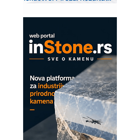
Pranje točkova na gradilištu- standard
modernog i odgovornog građenja
Proizvodnja iC7 Hybrid 1500 VDC
mrežnog pretvarača sa tečnim
hlađenjem
COMBYPACK
EVOKS Maintenance Management
ROSA i SCHUNK podižu proizvodnju
na viši nivo
Detekcija različitih oblika