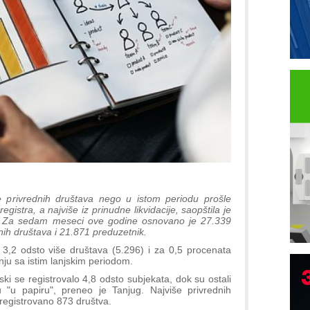
 privrednih društava nego u istom periodu prošle
registra, a najviše iz prinudne likvidacije, saopštila je
). Za sedam meseci ove godine osnovano je 27.339
dnih društava i 21.871 preduzetnik.
2 odsto više društava (5.296) i za 0,5 procenata
ju sa istim lanjskim periodom.
i se registrovalo 4,8 odsto subjekata, dok su ostali
u "u papiru", preneo je Tanjug. Najviše privrednih
 registrovano 873 društva.