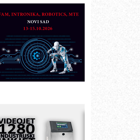
TO - Prilagodite svoju toplinsku
bradu!
azvoj asortimanskog pravca MINI-
PLC AKYTEC
UKOM: Svetski standard metrologije
ostupan u Srbiji
OTOMAN – NEXT-Robotika vođena
eštačkom inteligencijom
.SAFE MOBILE revolucioniše
ndustrijsku automatizaciju
ionirskimmobile operator PANEL-OM
leksibilno stezanje i brzo
odešavanje u proizvodnji prototipova
IP KOP – napredna rešenja za
avremene industrijske i logističke
bjekte
lba d.o.o. – 35 godina preciznosti u
etrologiji i pametnim dozirnim
ešenjima