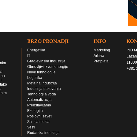
BRZO PRONADJI
INFO
KO
Energetika
Marketing
IND M
IT
Arhiva
Lazar
Gradjevinska industrija
Pretplata
11000
jaka
Obnovljivi izvori energije
+381 
al
Nove tehnologije
 na
Logistika
i
Metalna industrija
 tako
a
Industrija pakovanja
lnim
Tehnologija voda
Automatizacija
Predstavljamo
Ekologija
Poslovni saveti
Sa lica mesta
Vesti
Rudarska industrija