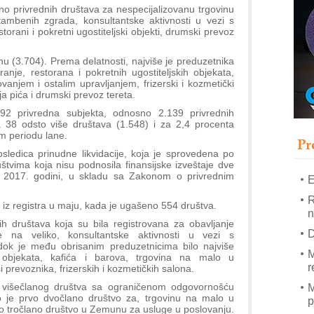
T
ano privrednih društava za nespecijalizovanu trgovinu
tambenih zgrada, konsultantske aktivnosti u vezi s
B
torani i pokretni ugostiteljski objekti, drumski prevoz
I
p
u (3.704). Prema delatnosti, najviše je preduzetnika
anje, restorana i pokretnih ugostiteljskih objekata,
vanjem i ostalim upravljanjem, frizerski i kozmetički
–
ja pića i drumski prevoz tereta.
u
2 privredna subjekta, odnosno 2.139 privrednih
za 38 odsto više društava (1.548) i za 2,4 procenta
S
om periodu lane.
s
Pr
osledica prinudne likvidacije, koja je sprovedena po
štvima koja nisu podnosila finansijske izveštaje dve
e 2017. godini, u skladu sa Zakonom o privrednim
E
R
 iz registra u maju, kada je ugašeno 554 društva.
n
h društava koja su bila registrovana za obavljanje
D
ine na veliko, konsultantske aktivnosti u vezi s
dok je među obrisanim preduzetnicima bilo najviše
M
ih objekata, kafića i barova, trgovina na malo u
r
 prevoznika, frizerskih i kozmetičkih salona.
a višečlanog društva sa ograničenom odgovornošću
M
o je prvo dvočlano društvo za, trgovinu na malo u
p
o tročlano društvo u Zemunu za usluge u poslovanju.