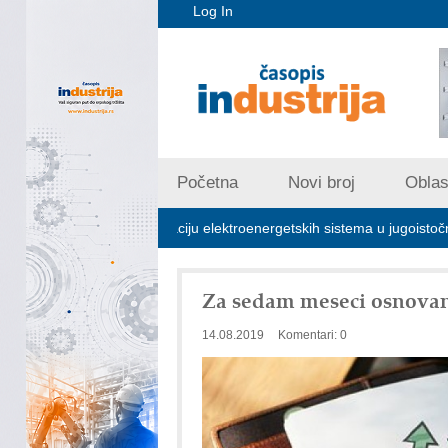
Log In
Početna
Novi broj
Oblast
jučna za stabilizaciju elektroenergetskih sistema u jugoistočnoj Evropi
Za sedam meseci osnovan
14.08.2019
Komentari: 0