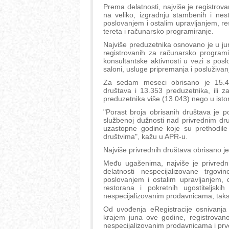
Prema delatnosti, najviše je registrov
na veliko, izgradnju stambenih i nes
poslovanjem i ostalim upravljanjem, res
tereta i računarsko programiranje.
Najviše preduzetnika osnovano je u jun
registrovanih za računarsko programir
konsultantske aktivnosti u vezi s poslo
saloni, usluge pripremanja i posluživan
Za sedam meseci obrisano je 15.49
društava i 13.353 preduzetnika, ili 
preduzetnika više (13.043) nego u ist
"Porast broja obrisanih društava je p
službenoj dužnosti nad privrednim dru
uzastopne godine koje su prethodil
društvima", kažu u APR-u.
Najviše privrednih društava obrisano je
Među ugašenima, najviše je privredni
delatnosti nespecijalizovane trgov
poslovanjem i ostalim upravljanjem, 
restorana i pokretnih ugostiteljsk
nespecijalizovanim prodavnicama, taksi
Od uvođenja eRegistracije osnivanj
krajem juna ove godine, registrovan
nespecijalizovanim prodavnicama i prv