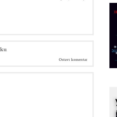
C
o
R
A
d
M
v
nku
I
i
Ostavi komentar
p
F
p
K
s
o
A
m
r