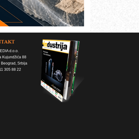
NTAKT
EDIA d.o.o.
a Kujundžića 88
 Beograd, Srbija
11 305 88 22