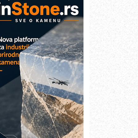
AREX - Lim i mašine za savremena
ešenja