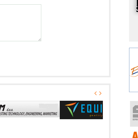
I
k
S
p
s
Y
p
F
r
p
A
i
R
F
a
E
A
(
P