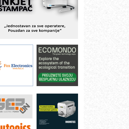
BeRTIM - oprema za ispitivanje
ontrole kvaliteta
TAUFF – Komponente koje
ovećavaju pouzdanost hidrauličkih
istema
AMADA pumpe – japanska
ouzdanost u transferu fluida
iltration Group Industrial – Napredna
ešenja za filtraciju u hidrauličkim i
rocesnim sistemima
rt Utopia Studio – vizuelne priče
ndustrije i biznisa
ILINEX kompanije Rittal
ANUC: Najbolje za vašu pametnu
utomatizaciju
fikasno upravljanje energijom
utomatizacija pakovanja · Display
Shelf-Ready) omotnice
roizvodnja iC7 Hybrid 1500 VDC