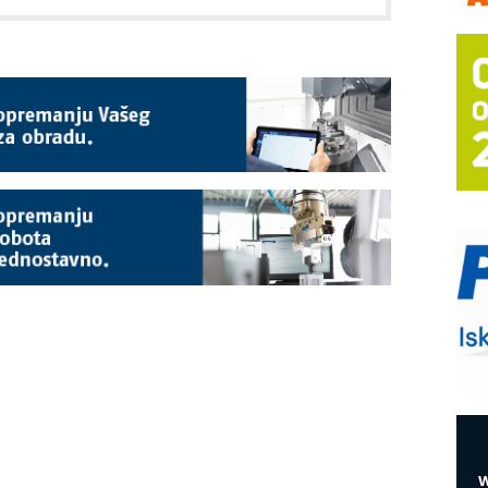
m
h
P
s
T
B
I
p
–
u
S
s
E
R
n
D