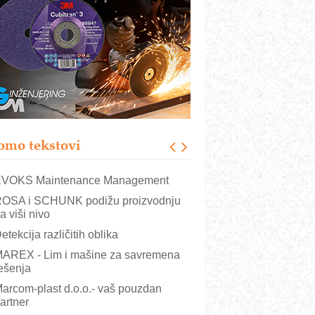
rajna oznaka kao dugoročna korist
ezbednost na prvom mestu!
B BLUMENAUER - više od 40 godina
overenja u industriji
RMQ-TITAN ADVANCED INDICATOR
 Pametna signalizacija za efikasnije
pravljanje mašinama
igurnije ispitivanje transformatora u
olarnim elektranama i vetroparkovima
omo tekstovi
COMBYPACK
VOKS Maintenance Management
OSA i SCHUNK podižu proizvodnju
a viši nivo
etekcija različitih oblika
AREX - Lim i mašine za savremena
ešenja
arcom-plast d.o.o.- vaš pouzdan
artner