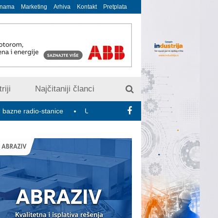
 nama
Marketing
Arhiva
Kontakt
Pretplata
riji
Najčitaniji članci
io-stanice
U susret 15. Savetovanju o elektrodistributivnim mre