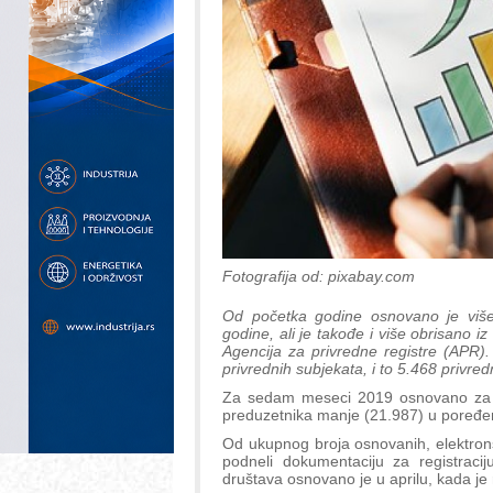
Fotografija od: pixabay.com
Od početka godine osnovano je više
godine, ali je takođe i više obrisano iz 
Agencija za privredne registre (APR
privrednih subjekata, i to 5.468 privre
Za sedam meseci 2019 osnovano za 3,
preduzetnika manje (21.987) u poređen
Od ukupnog broja osnovanih, elektronsk
podneli dokumentaciju za registracij
društava osnovano je u aprilu, kada je