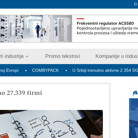
O
i industije
Promo tekstovi
Kompanije u indust
COMBYPACK
U Srbiji trenutno aktivne 2.354 5G bazne rad
o 27.339 firmi