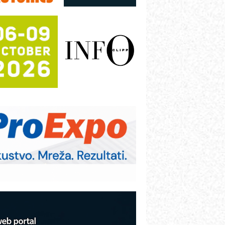
režnog pretvarača sa tečnim
lađenjem
otpuna efikasnost bez složenih
istema
rajna oznaka kao dugoročna korist
ezbednost na prvom mestu!
B BLUMENAUER - više od 40 godina
overenja u industriji
RMQ-TITAN ADVANCED INDICATOR
 Pametna signalizacija za efikasnije
pravljanje mašinama
igurnije ispitivanje transformatora u
olarnim elektranama i vetroparkovima
COMBYPACK
VOKS Maintenance Management
OSA i SCHUNK podižu proizvodnju
a viši nivo
etekcija različitih oblika