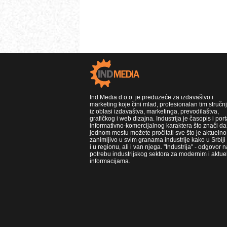
Ind Media d.o.o. je preduzeće za izdavaštvo i
marketing koje čini mlad, profesionalan tim stručn
iz oblasi izdavaštva, marketinga, prevodilaštva,
grafičkog i web dizajna. Industrija je časopis i port
informativno-komercijalnog karaktera što znači da
jednom mestu možete pročitati sve što je aktuelno 
zanimljivo u svim granama industrije kako u Srbiji
i u regionu, ali i van njega. "Industrija" - odgovor n
potrebu industrijskog sektora za modernim i aktue
informacijama.