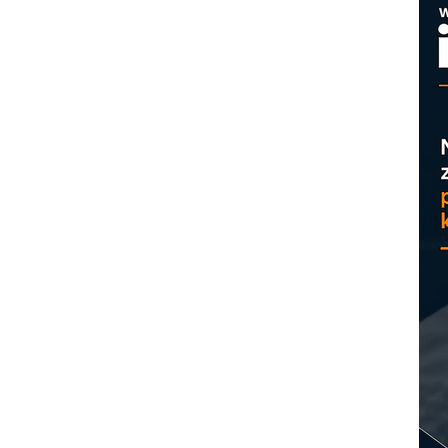
M
p
C
o