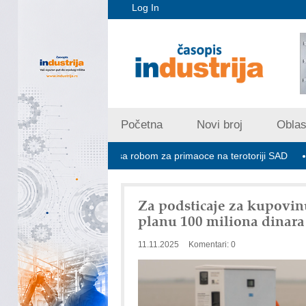
Log In
Početna
Novi broj
Oblast
 ne prima pošiljke sa robom za primaoce na terotoriji SAD
ROSA i 
Za podsticaje za kupovinu
planu 100 miliona dinara
11.11.2025
Komentari: 0