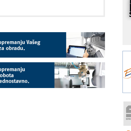
s
Y
p
F
r
p
A
i
R
F
a
E
A
(
P
m
h
P
s