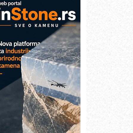
arcom-plast d.o.o.- vaš pouzdan
artner
TO - Prilagodite svoju toplinsku
bradu!