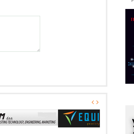
A
d
M
v
I
i
p
F
p
K
s
o
A
m
r
I
k
S
p