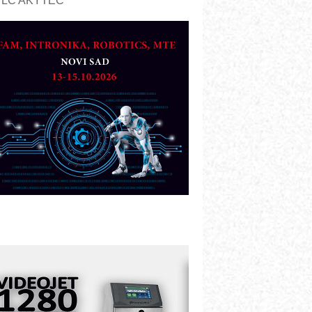
PLC AKYTEC
UKOM: Svetski standard metrologije
ostupan u Srbiji
OTOMAN – NEXT-Robotika vođena
eštačkom inteligencijom
.SAFE MOBILE revolucioniše
ndustrijsku automatizaciju
ionirskimmobile operator PANEL-OM
leksibilno stezanje i brzo
odešavanje u proizvodnji prototipova
IP KOP – napredna rešenja za
avremene industrijske i logističke
bjekte
lba d.o.o. – 35 godina preciznosti u
etrologiji i pametnim dozirnim
ešenjima
BeRTIM - oprema za ispitivanje
ontrole kvaliteta
TAUFF – Komponente koje
ovećavaju pouzdanost hidrauličkih