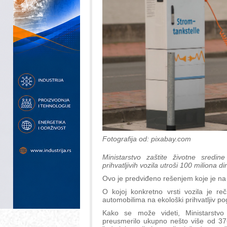
Fotografija od: pixabay.com
Ministarstvo zaštite životne sredi
prihvatljivih vozila utroši 100 miliona d
Ovo je predviđeno rešenjem koje je na 
O kojoj konkretno vrsti vozila je reč
automobilima na ekološki prihvatljiv po
Kako se može videti, Ministarstvo f
preusmerilo ukupno nešto više od 376