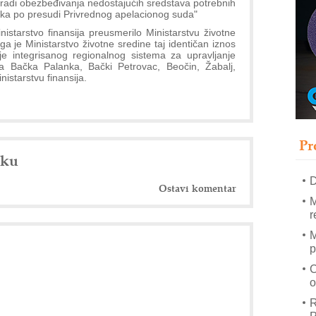
 "radi obezbeđivanja nedostajućih sredstava potrebnih
ka po presudi Privrednog apelacionog suda"
nistarstvo finansija preusmerilo Ministarstvu životne
a je Ministarstvo životne sredine taj identičan iznos
–
e integrisanog regionalnog sistema za upravljanje
u
Bačka Palanka, Bački Petrovac, Beočin, Žabalj,
istarstvu finansija.
S
s
P
m
Pr
R
nku
n
D
Ostavi komentar
M
r
M
p
C
o
R