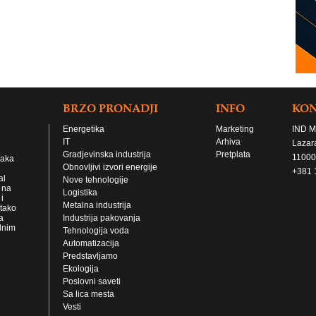
BRZO PRONADJI
INFO
KO
Energetika
Marketing
IND M
IT
Arhiva
Lazar
Gradjevinska industrija
Pretplata
11000
jaka
Obnovljivi izvori energije
+381 
al
Nove tehnologije
 na
Logistika
i
Metalna industrija
 tako
a
Industrija pakovanja
lnim
Tehnologija voda
Automatizacija
Predstavljamo
Ekologija
Poslovni saveti
Sa lica mesta
Vesti