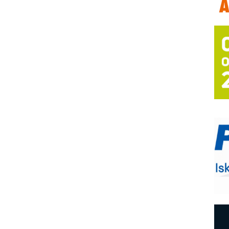
T
B
I
p
–
u
S
s
P
m
R
n
D
M
r