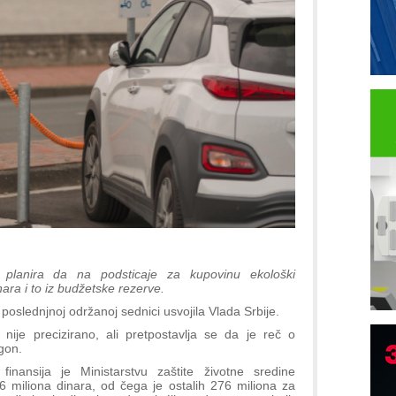
ne planira da na podsticaje za kupovinu ekološki
inara i to iz budžetske rezerve.
poslednjnoj održanoj sednici usvojila Vlada Srbije.
 nije precizirano, ali pretpostavlja se da je reč o
gon.
I
inansija je Ministarstvu zaštite životne sredine
p
 miliona dinara, od čega je ostalih 276 miliona za