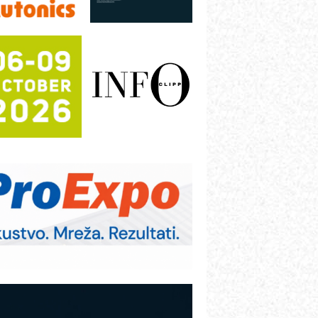
rajna oznaka kao dugoročna korist
ezbednost na prvom mestu!
B BLUMENAUER - više od 40 godina
overenja u industriji
COMBYPACK
RMQ-TITAN ADVANCED INDICATOR
 Pametna signalizacija za efikasnije
pravljanje mašinama
igurnije ispitivanje transformatora u
olarnim elektranama i vetroparkovima
ranje točkova na gradilištu- standard
odernog i odgovornog građenja
OSA i SCHUNK podižu proizvodnju
a viši nivo
etekcija različitih oblika
AREX - Lim i mašine za savremena
ešenja