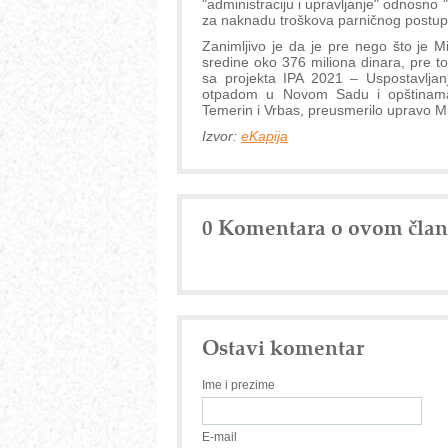
"administraciju i upravljanje" odnosno
za naknadu troškova parničnog postup
Zanimljivo je da je pre nego što je Mi
sredine oko 376 miliona dinara, pre tog
sa projekta IPA 2021 – Uspostavljanj
otpadom u Novom Sadu i opštinama 
Temerin i Vrbas, preusmerilo upravo Min
Izvor:
eKapija
0 Komentara o ovom čla
Ostavi komentar
Ime i prezime
E-mail