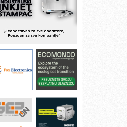
istema
AMADA pumpe – japanska
ouzdanost u transferu fluida
iltration Group Industrial – Napredna
ešenja za filtraciju u hidrauličkim i
rocesnim sistemima
rt Utopia Studio – vizuelne priče
ndustrije i biznisa
ILINEX kompanije Rittal
ANUC: Najbolje za vašu pametnu
utomatizaciju
fikasno upravljanje energijom
utomatizacija pakovanja · Display
Shelf-Ready) omotnice
roizvodnja iC7 Hybrid 1500 VDC
režnog pretvarača sa tečnim
lađenjem
otpuna efikasnost bez složenih
istema