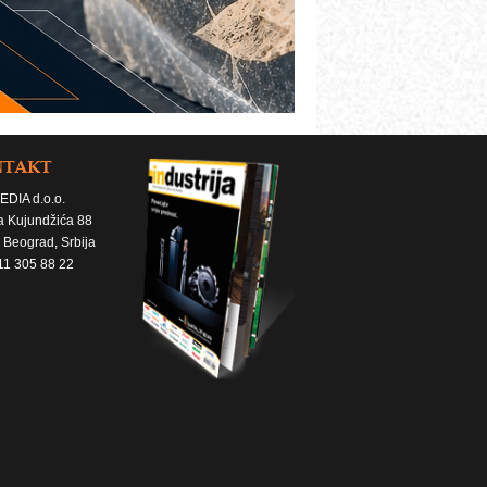
NTAKT
EDIA d.o.o.
a Kujundžića 88
 Beograd, Srbija
11 305 88 22