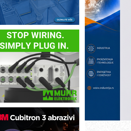
B BLUMENAUER - više od 40 godina
overenja u industriji