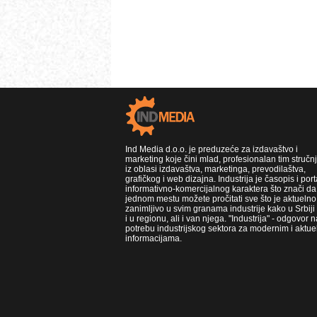
Ind Media d.o.o. je preduzeće za izdavaštvo i
marketing koje čini mlad, profesionalan tim stručn
iz oblasi izdavaštva, marketinga, prevodilaštva,
grafičkog i web dizajna. Industrija je časopis i port
informativno-komercijalnog karaktera što znači da
jednom mestu možete pročitati sve što je aktuelno 
zanimljivo u svim granama industrije kako u Srbiji
i u regionu, ali i van njega. "Industrija" - odgovor n
potrebu industrijskog sektora za modernim i aktue
informacijama.