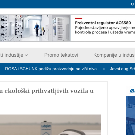
O
i industije
Promo tekstovi
Kompanije u indust
SCHUNK podižu proizvodnju na viši nivo
Javni dug Srbije na kraj
 ekološki prihvatljivih vozila u