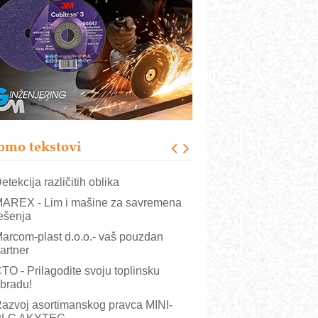
COMBYPACK
RMQ-TITAN ADVANCED INDICATOR
 Pametna signalizacija za efikasnije
pravljanje mašinama
igurnije ispitivanje transformatora u
olarnim elektranama i vetroparkovima
ranje točkova na gradilištu- standard
odernog i odgovornog građenja
omo tekstovi
OSA i SCHUNK podižu proizvodnju
a viši nivo
etekcija različitih oblika
AREX - Lim i mašine za savremena
ešenja
arcom-plast d.o.o.- vaš pouzdan
artner
TO - Prilagodite svoju toplinsku
bradu!
azvoj asortimanskog pravca MINI-