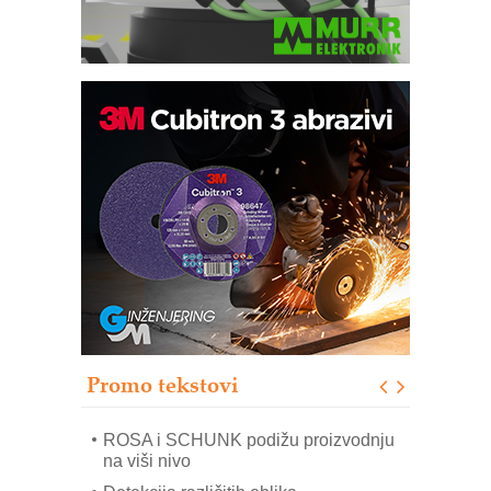
Bezbednost na prvom mestu!
IB BLUMENAUER - više od 40 godina
poverenja u industriji
RMQ-TITAN ADVANCED INDICATOR
– Pametna signalizacija za efikasnije
upravljanje mašinama
Sigurnije ispitivanje transformatora u
solarnim elektranama i vetroparkovima
Pranje točkova na gradilištu- standard
modernog i odgovornog građenja
Promo tekstovi
EVOKS Maintenance Management
ROSA i SCHUNK podižu proizvodnju
na viši nivo