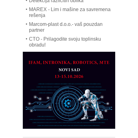
Detekcija različitih oblika
MAREX - Lim i mašine za savremena
rešenja
Marcom-plast d.o.o.- vaš pouzdan
partner
CTO - Prilagodite svoju toplinsku
obradu!
Razvoj asortimanskog pravca MINI-
PLC AKYTEC
AUKOM: Svetski standard metrologije
dostupan u Srbiji
MOTOMAN – NEXT-Robotika vođena
veštačkom inteligencijom
I.SAFE MOBILE revolucioniše
industrijsku automatizaciju
pionirskimmobile operator PANEL-OM
Fleksibilno stezanje i brzo
podešavanje u proizvodnji prototipova
KIP KOP – napredna rešenja za