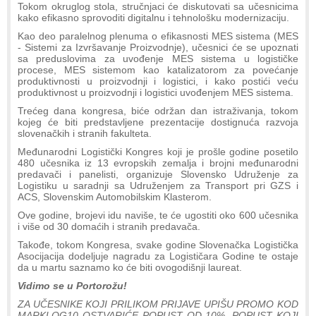
Tokom okruglog stola, stručnjaci će diskutovati sa učesnicima
kako efikasno sprovoditi digitalnu i tehnološku modernizaciju.
Kao deo paralelnog plenuma o efikasnosti MES sistema (MES
- Sistemi za Izvršavanje Proizvodnje), učesnici će se upoznati
sa preduslovima za uvođenje MES sistema u logističke
procese, MES sistemom kao katalizatorom za povećanje
produktivnosti u proizvodnji i logistici, i kako postići veću
produktivnost u proizvodnji i logistici uvođenjem MES sistema.
Trećeg dana kongresa, biće održan dan istraživanja, tokom
kojeg će biti predstavljene prezentacije dostignuća razvoja
slovenačkih i stranih fakulteta.
Međunarodni Logistički Kongres koji je prošle godine posetilo
480 učesnika iz 13 evropskih zemalja i brojni međunarodni
predavači i panelisti, organizuje Slovensko Udruženje za
Logistiku u saradnji sa Udruženjem za Transport pri GZS i
ACS, Slovenskim Automobilskim Klasterom.
Ove godine, brojevi idu naviše, te će ugostiti oko 600 učesnika
i više od 30 domaćih i stranih predavača.
Takođe, tokom Kongresa, svake godine Slovenačka Logistička
Asocijacija dodeljuje nagradu za Logističara Godine te ostaje
da u martu saznamo ko će biti ovogodišnji laureat.
Vidimo se u Portorožu!
ZA UČESNIKE KOJI PRILIKOM PRIJAVE UPIŠU PROMO KOD
MARKLOG10 OSTVARIĆE POPUST OD 10%. POPUST KOJI