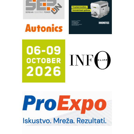
Efikasno upravljanje energijom
Automatizacija pakovanja · Display
(Shelf-Ready) omotnice
Proizvodnja iC7 Hybrid 1500 VDC
mrežnog pretvarača sa tečnim
hlađenjem
Potpuna efikasnost bez složenih
sistema
Trajna oznaka kao dugoročna korist
Bezbednost na prvom mestu!
IB BLUMENAUER - više od 40 godina
poverenja u industriji
RMQ-TITAN ADVANCED INDICATOR
– Pametna signalizacija za efikasnije
upravljanje mašinama
Sigurnije ispitivanje transformatora u
solarnim elektranama i vetroparkovima
Pranje točkova na gradilištu- standard