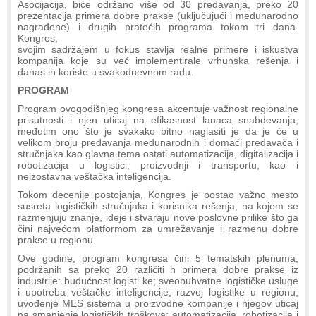
Asocijacija, biće održano više od 30 predavanja, preko 20
prezentacija primera dobre prakse (uključujući i međunarodno
nagrađene) i drugih pratećih programa tokom tri dana.
Kongres,
svojim sadržajem u fokus stavlja realne primere i iskustva
kompanija koje su već implementirale vrhunska rešenja i
danas ih koriste u svakodnevnom radu.
PROGRAM
Program ovogodišnjeg kongresa akcentuje važnost regionalne
prisutnosti i njen uticaj na efikasnost lanaca snabdevanja,
međutim ono što je svakako bitno naglasiti je da je će u
velikom broju predavanja međunarodnih i domaći predavača i
stručnjaka kao glavna tema ostati automatizacija, digitalizacija i
robotizacija u logistici, proizvodnji i transportu, kao i
neizostavna veštačka inteligencija.
Tokom decenije postojanja, Kongres je postao važno mesto
susreta logističkih stručnjaka i korisnika rešenja, na kojem se
razmenjuju znanje, ideje i stvaraju nove poslovne prilike što ga
čini najvećom platformom za umrežavanje i razmenu dobre
prakse u regionu.
Ove godine, program kongresa čini 5 tematskih plenuma,
podržanih sa preko 20 različiti h primera dobre prakse iz
industrije: budućnost logisti ke; sveobuhvatne logističke usluge
i upotreba veštačke inteligencije; razvoj logistike u regionu;
uvođenje MES sistema u proizvodne kompanije i njegov uticaj
na smanjenje logističkih troškova; automatizacija, robotizacija i