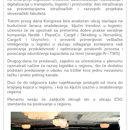
digitalizacija u transportu, logistici i proizvodnji; dan istraživanja
sa prezentacijama istraživačkih i razvojnih projekata
slovenačkih fakulteta.
Tokom prvog dana Kongresa biće analiziran uticaj startapa na
budućnost lanaca snabdevanja, ključni trendovi u logistici,
učesnici će se upoznati sa primerima dobre prakse saradnje
kompanija Nestlé i PepsiCo, Cargill i Skretting u Norveškoj,
CargoX i Usynchro, i proveriti primenjivost veštačke
inteligencije u logistici u slučaju odlaganja kontejnera radi
povećanja produktivnosti i optimizacije poslovnih procesa i
povećanja iskorišćenja kapaciteta za teret (sinergije AI i TMS).
Drugog dana će predavači, zajedno sa učesnicima u plenumu
razmatrati načine za razvoj logistike u regionu, što će dodatno
podstaći predavanje o ulasku na tržište kroz jednu nezavisnu
tačku i preko jednog kanala.
Doći će do odgovora kako najefikasnije pristupiti od mora do
krajnjeg kupca u regionu, i koji su ključni izazovi u snabdevanju
regiona.
Plenarnu sesiju će zaključiti okrugli sto o uticaju ESG
standarda na poslovanje u regionu.