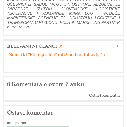
UČESNICI IZ SRBIJE MOGU DA OSTVARE, REZULTAT JE
SARADNJE IZMEĐU SLOVENAČKE LOGISTIČKE
ASOCIJACIJE I KOMPANIJE MARK LOG - VODEĆE
MARKETINŠKE AGENCIJE ZA INDUSTRIJU LOGISTIKE I
TRANSPORTA U REGIONU, KOJA JE MARKETING PARTNER
KONGRESA.
RELEVANTNI ČLANCI
Axiom Tech d.o.o. - Siemensova rešenja
Dr
0 Komentara o ovom članku
Ostavi komentar
Ostavi komentar
Ime i prezime