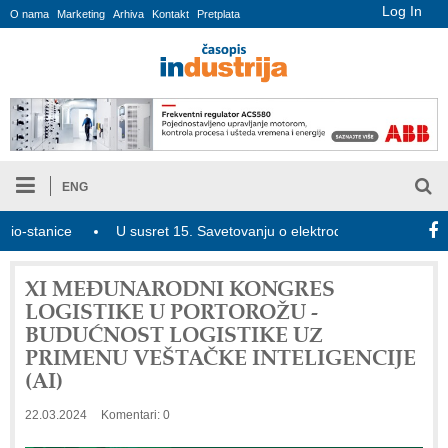
Log In
O nama
Marketing
Arhiva
Kontakt
Pretplata
ENG
anice
U susret 15. Savetovanju o elektrodistributivnim mrežama 
XI MEĐUNARODNI KONGRES
LOGISTIKE U PORTOROŽU -
BUDUĆNOST LOGISTIKE UZ
PRIMENU VEŠTAČKE INTELIGENCIJE
(AI)
22.03.2024
Komentari: 0