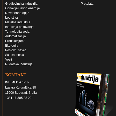
Gradjevinska industrija
Pretplata
Obnovljivi izvori energije
Nove tehnologije
Logistika
Metalna industrija
Industrija pakovanja
Tehnologija voda
Automatizacija
Predstavljamo
Ekologija
Poslovni saveti
Sa lica mesta
Vesti
Rudarska industrija
KONTAKT
IND MEDIA d.o.o.
Lazara Kujundžića 88
11000 Beograd, Srbija
+381 11 305 88 22