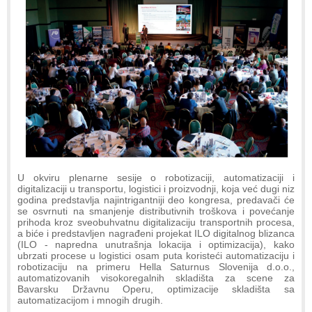
U okviru plenarne sesije o robotizaciji, automatizaciji i
digitalizaciji u transportu, logistici i proizvodnji, koja već dugi niz
godina predstavlja najintrigantniji deo kongresa, predavači će
se osvrnuti na smanjenje distributivnih troškova i povećanje
prihoda kroz sveobuhvatnu digitalizaciju transportnih procesa,
a biće i predstavljen nagrađeni projekat ILO digitalnog blizanca
(ILO - napredna unutrašnja lokacija i optimizacija), kako
ubrzati procese u logistici osam puta koristeći automatizaciju i
robotizaciju na primeru Hella Saturnus Slovenija d.o.o.,
automatizovanih visokoregalnih skladišta za scene za
Bavarsku Državnu Operu, optimizacije skladišta sa
automatizacijom i mnogih drugih.