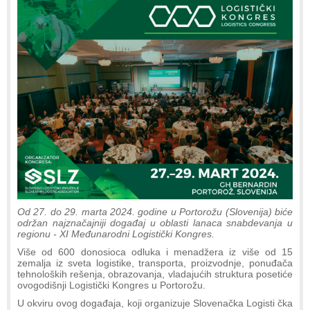
Od 27. do 29. marta 2024. godine u Portorožu (Slovenija) biće
održan najznačajniji događaj u oblasti lanaca snabdevanja u
regionu - XI Međunarodni Logistički Kongres.
Više od 600 donosioca odluka i menadžera iz više od 15
zemalja iz sveta logistike, transporta, proizvodnje, ponuđača
tehnoloških rešenja, obrazovanja, vladajućih struktura posetiće
ovogodišnji Logistički Kongres u Portorožu.
U okviru ovog događaja, koji organizuje Slovenačka Logisti čka