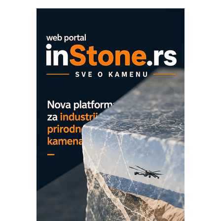
modernog i odgovornog građenja
EVOKS Maintenance Management
ROSA i SCHUNK podižu proizvodnju
na viši nivo
Detekcija različitih oblika
MAREX - Lim i mašine za savremena
rešenja
Marcom-plast d.o.o.- vaš pouzdan
partner