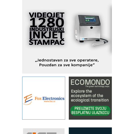
savremene industrijske i logističke
objekte
Alba d.o.o. – 35 godina preciznosti u
metrologiji i pametnim dozirnim
rešenjima
IBeRTIM - oprema za ispitivanje
kontrole kvaliteta
STAUFF – Komponente koje
povećavaju pouzdanost hidrauličkih
sistema
YAMADA pumpe – japanska
pouzdanost u transferu fluida
Filtration Group Industrial – Napredna
rešenja za filtraciju u hidrauličkim i
procesnim sistemima
Art Utopia Studio – vizuelne priče
industrije i biznisa
RILINEX kompanije Rittal
FANUC: Najbolje za vašu pametnu
automatizaciju