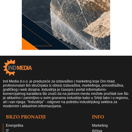
Ind Media d.o.o. je preduzeće za izdavaštvo i marketing koje čini mlad,
profesionalan tim stručnjaka iz oblasi izdavaštva, marketinga, prevodilaštva,
grafičkog i web dizajna. Industrija je časopis i portal informativno-
komercijalnog karaktera što znači da na jednom mestu možete pročitati sve što
je aktuelno i zanimljivo u svim granama industrije kako u Srbiji tako i u regionu,
ali i van njega. "Industrija" - odgovor na potrebu industrijskog sektora za
modernim i aktuelnim informacijama.
BRZO PRONADJI
INFO
Energetika
Marketing
IT
Arhiva