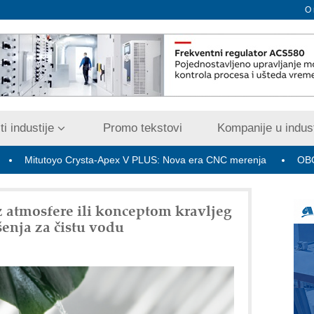
O
i industije
Promo tekstovi
Kompanije u indust
o Crysta-Apex V PLUS: Nova era CNC merenja
OBO sistemi mrež
 atmosfere ili konceptom kravljeg
enja za čistu vodu