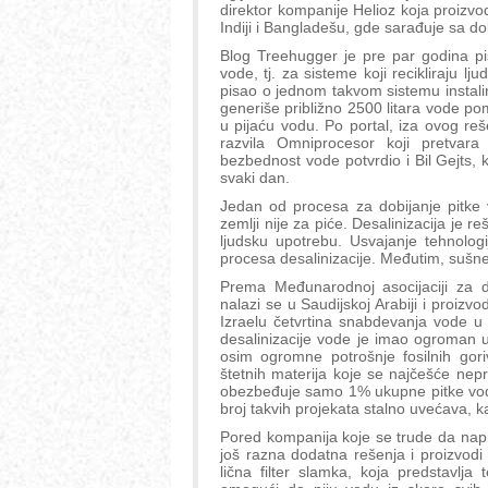
direktor kompanije Helioz koja proizvo
Indiji i Bangladešu, gde sarađuje sa d
Blog Treehugger je pre par godina p
vode, tj. za sisteme koji recikliraju lj
pisao o jednom takvom sistemu instal
generiše približno 2500 litara vode po
u pijaću vodu. Po portal, iza ovog rešen
razvila Omniprocesor koji pretvara
bezbednost vode potvrdio i Bil Gejts, 
svaki dan.
Jedan od procesa za dobijanje pitke v
zemlji nije za piće. Desalinizacija je 
ljudsku upotrebu. Usvajanje tehnolog
procesa desalinizacije. Međutim, sušn
Prema Međunarodnoj asocijaciji za de
nalazi se u Saudijskoj Arabiji i proiz
Izraelu četvrtina snabdevanja vode u
desalinizacije vode je imao ogroman ut
osim ogromne potrošnje fosilnih gori
štetnih materija koje se najčešće ne
obezbeđuje samo 1% ukupne pitke vode 
broj takvih projekata stalno uvećava, k
Pored kompanija koje se trude da napr
još razna dodatna rešenja i proizvodi k
lična filter slamka, koja predstavlja