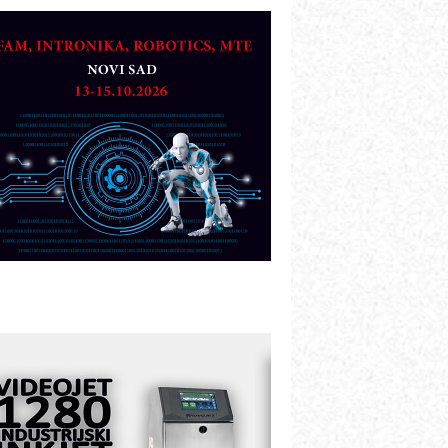
OSA i SCHUNK podižu proizvodnju
a viši nivo
etekcija različitih oblika
AREX - Lim i mašine za savremena
ešenja
arcom-plast d.o.o.- vaš pouzdan
artner
TO - Prilagodite svoju toplinsku
bradu!
azvoj asortimanskog pravca MINI-
PLC AKYTEC
UKOM: Svetski standard metrologije
ostupan u Srbiji
OTOMAN – NEXT-Robotika vođena
eštačkom inteligencijom
.SAFE MOBILE revolucioniše
ndustrijsku automatizaciju
ionirskimmobile operator PANEL-OM
leksibilno stezanje i brzo