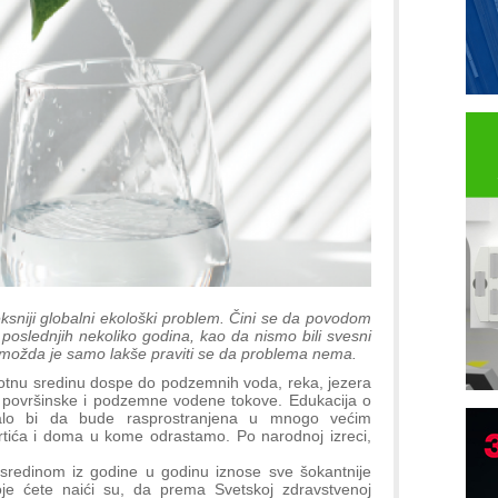
sniji globalni ekološki problem. Čini se da povodom
poslednjih nekoliko godina, kao da nismo bili svesni
 možda je samo lakše praviti se da problema nema.
votnu sredinu dospe do podzemnih voda, reka, jezera
u površinske i podzemne vodene tokove. Edukacija o
ebalo bi da bude rasprostranjena u mnogo većim
tića i doma u kome odrastamo. Po narodnoj izreci,
m sredinom iz godine u godinu iznose sve šokantnije
e ćete naići su, da prema Svetskoj zdravstvenoj