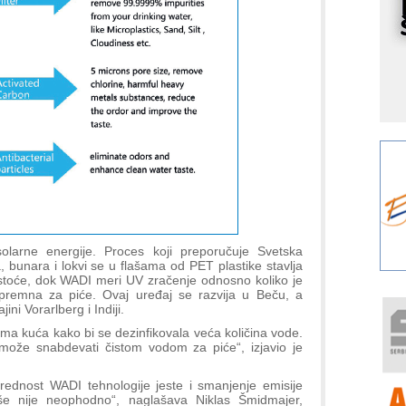
p
K
s
o
A
m
r
I
k
S
p
s
olarne energije. Proces koji preporučuje Svetska
Y
, bunara i lokvi se u flašama od PET plastike stavlja
istoće, dok WADI meri UV zračenje odnosno koliko je
p
premna za piće. Ovaj uređaj se razvija u Beču, a
F
ini Vorarlberg i Indiji.
r
ma kuća kako bi se dezinfikovala veća količina vode.
p
 može snabdevati čistom vodom za piće“, izjavio je
R
ednost WADI tehnologije jeste i smanjenje emisije
F
iše nije neophodno“, naglašava Niklas Šmidmajer,