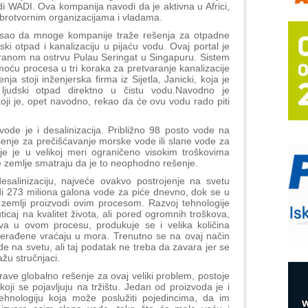
a
di WADI. Ova kompanija navodi da je aktivna u Africi,
obrotvornim organizacijama i vladama.
E
isao da mnoge kompanije traže rešenja za otpadne
A
udski otpad i kanalizaciju u pijaću vodu. Ovaj portal je
(
iranom na ostrvu Pulau Seringat u Singapuru. Sistem
moću procesa u tri koraka za pretvaranje kanalizacije
P
ja stoji inženjerska firma iz Sijetla, Janicki, koja je
s
 ljudski otpad direktno u čistu vodu.Navodno je
koji je, opet navodno, rekao da će ovu vodu rado piti
T
B
ode je i desalinizacija. Približno 98 posto vode na
rešenje za prečišćavanje morske vode ili slane vode za
I
ije je u velikoj meri ograničeno visokim troškovima
p
e zemlje smatraju da je to neophodno rešenje.
salinizaciju, najveće ovakvo postrojenje na svetu
A
vodi 273 miliona galona vode za piće dnevno, dok se u
i
 zemlji proizvodi ovim procesom. Razvoj tehnologije
icaj na kvalitet života, ali pored ogromnih troškova,
M
va u ovom procesu, produkuje se i velika količina
e
prerađene vraćaju u mora. Trenutno se na ovaj način
na svetu, ali taj podatak ne treba da zavara jer se
O
ažu stručnjaci.
P
ave globalno rešenje za ovaj veliki problem, postoje
m
oji se pojavljuju na tržištu. Jedan od proizvoda je i
h
 tehnologiju koja može poslužiti pojedincima, da im