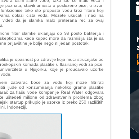
 izvora osim slane vode, tako što će malo veću i
e poznata, staviti umesto u posluženo piće, u izvor,
unkcioniše tako što propušta vodu kroz filtere koji
a vama dolazi čista voda. Možete ukucati i naći na
i videti da je slamka malo preterana reč za ovaj
u.
ične filter slamke uklanjaju do 99 posto bakterija i
 skepticizma kada kupac mora da razmišlja šta je sa
ne prljavštine je bolje nego ni jedan postotak.
elika je opasnost po zdravlje koja muči stručnjake od
roskopskih komada plastike u flaširanoj vodi za piće,
univerziteta u Njujorku, koje je proučavalo uzorke
e vode.
tveni zatvarač boce za vodu koji može filtrirati
tititi ljude od konzumiranja nekoliko grama plastike
varač za flašu vode kompanije Real Water odgovara
že uštedeti milione od zdravstvenih problema zbog
jski startup prikupio je uzorke iz preko 250 različitih
ni, Indoneziji,