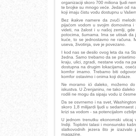
organizaciji skoro 700 miliona ljudi ne
te brojke su mnogo veće. Jedan od nas
koji imaju čistu vodu dostupnu u Vašem
Bez ikakve namere da zvuči melodram
pijaćom vodom u svojim domovima i 
videti, na žalost i u našoj zemlji, gd
potocima, šumama. Ima se utisak da j
kuće, to se jednostavno ne računa. 
useva, životinja, sve je povezano.
I kod nas se desilo ovog leta da na Sta
žedna. Samo trebamo da se prisetimo 
kraju, ulici, zgradi, nestane voda na 
dostupna na drugim lokacijama, osećaj 
komfor imamo. Trebamo biti odgovor
komfor ostavimo i onima koji dolaze.
Ne moramo ići daleko, možemo do 
iskustva. U Zrenjaninu, ne tako daleko
rodili ne mogu da sipaju vodu iz česme 
Da se osvrnemo i na svet, Washington
skoro 1,8 milijardi ljudi u sedamnaest 
krizi sa vodom - sa potencijalom ozbilj
U jednom trenutku ekonomski uticaj v
Indiji. Toplotni talasi i monsunsko ka
slatkovodnih jezera što je izazval
magazine.