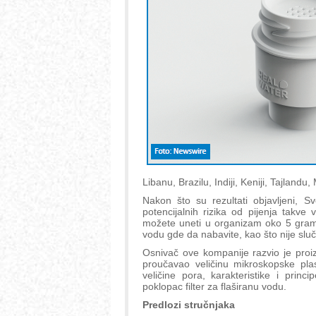
Libanu, Brazilu, Indiji, Keniji, Tajlandu
Nakon što su rezultati objavljeni, Sv
potencijalnih rizika od pijenja takve
možete uneti u organizam oko 5 grama
vodu gde da nabavite, kao što nije sl
Osnivač ove kompanije razvio je proi
proučavao veličinu mikroskopske plast
veličine pora, karakteristike i prin
poklopac filter za flaširanu vodu.
Predlozi stručnjaka