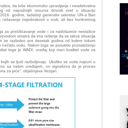
R
naliza, da loše ekonomsko upravljanje i neadekvatna
n
nog od najvažnijih resursa dovodi svet u situaciju
2016. godine, tadašnji generalni sekretar UN-a Ban
D
 rešavanje nejednakosti u vodi, ali bez konkretnog
M
r
a za prečišćavanje vode i za nadolazeće nestašice
oizvodom smatra da ima rešenje da se takva situacija
M
jan se razboleo pre desetak godina od kolere tokom
p
io nečistu vodu. Nakon toga se posvetio pronalaženju
ltat toga je WADI, uređaj koji meri kvalitet vode za
C
o
kojih se ljudi razboljevaju. Ukoliko se voda napuni u
R
no sa našim uređajem, on signalizira da je proces
mna za piće“, objašnjava Vezijan.
A
d
M
v
I
i
p
F