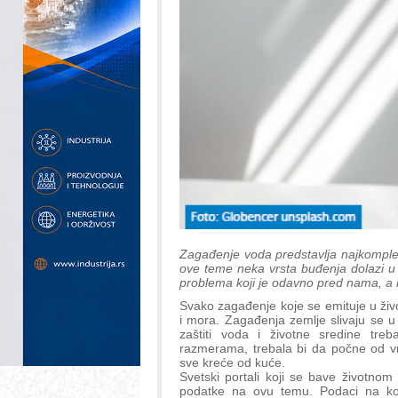
Zagađenje voda predstavlja najkomplek
ove teme neka vrsta buđenja dolazi u 
problema koji je odavno pred nama, a
Svako zagađenje koje se emituje u ži
i mora. Zagađenja zemlje slivaju se 
zaštiti voda i životne sredine tr
razmerama, trebala bi da počne od vr
sve kreće od kuće.
Svetski portali koji se bave životno
podatke na ovu temu. Podaci na koj