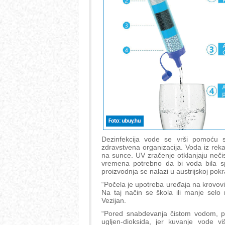
Dezinfekcija vode se vrši pomoću s
zdravstvena organizacija. Voda iz reka
na sunce. UV zračenje otklanjaju neč
vremena potrebno da bi voda bila s
proizvodnja se nalazi u austrijskoj pokraj
“Počela je upotreba uređaja na krovovi
Na taj način se škola ili manje selo
Vezijan.
“Pored snabdevanja čistom vodom, pr
ugljen-dioksida, jer kuvanje vode v