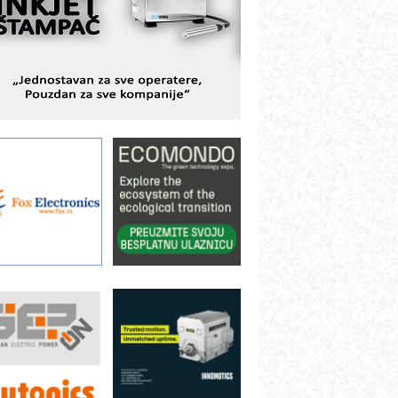
odešavanje u proizvodnji prototipova
IP KOP – napredna rešenja za
avremene industrijske i logističke
bjekte
lba d.o.o. – 35 godina preciznosti u
etrologiji i pametnim dozirnim
ešenjima
BeRTIM - oprema za ispitivanje
ontrole kvaliteta
TAUFF – Komponente koje
ovećavaju pouzdanost hidrauličkih
istema
AMADA pumpe – japanska
ouzdanost u transferu fluida
iltration Group Industrial – Napredna
ešenja za filtraciju u hidrauličkim i
rocesnim sistemima
ILINEX kompanije Rittal
ANUC: Najbolje za vašu pametnu