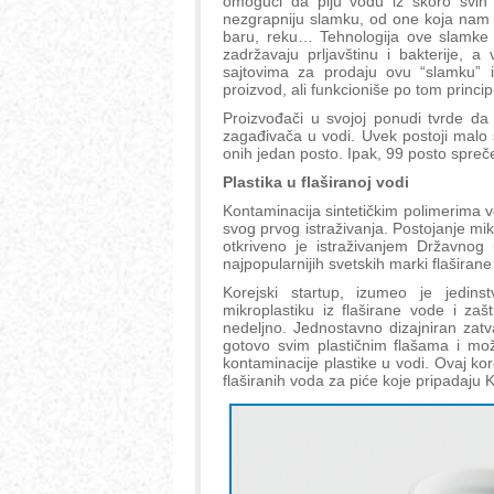
omogući da piju vodu iz skoro svih
nezgrapniju slamku, od one koja nam j
baru, reku… Tehnologija ove slamke f
zadržavaju prljavštinu i bakterije, 
sajtovima za prodaju ovu “slamku” 
proizvod, ali funkcioniše po tom princip
Proizvođači u svojoj ponudi tvrde da l
zagađivača u vodi. Uvek postoji malo
onih jedan posto. Ipak, 99 posto spreče
Plastika u flaširanoj vodi
Kontaminacija sintetičkim polimerima v
svog prvog istraživanja. Postojanje mik
otkriveno je istraživanjem Državnog 
najpopularnijih svetskih marki flaširan
Korejski startup, izumeo je jedins
mikroplastiku iz flaširane vode i zaš
nedeljno. Jednostavno dizajniran zat
gotovo svim plastičnim flašama i mo
kontaminacije plastike u vodi. Ovaj kore
flaširanih voda za piće koje pripadaju Ki