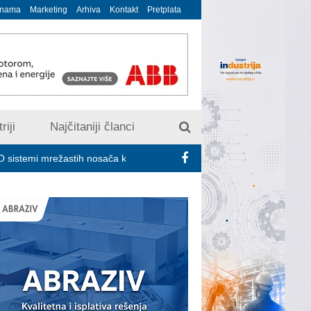
 nama
Marketing
Arhiva
Kontakt
Pretplata
riji
Najčitaniji članci
astih nosača kablova
Novi zakon o industrijskom zagađivanju dono