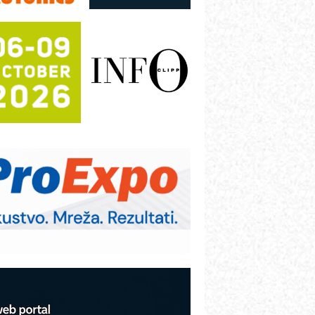
utomatizaciju
fikasno upravljanje energijom
utomatizacija pakovanja · Display
Shelf-Ready) omotnice
otpuna efikasnost bez složenih
istema
rajna oznaka kao dugoročna korist
ezbednost na prvom mestu!
B BLUMENAUER - više od 40 godina
overenja u industriji
rt Utopia Studio – vizuelne priče
ndustrije i biznisa
itutoyo Crysta-Apex V PLUS: Nova
ra CNC merenja
BO sistemi mrežastih nosača kablova
roizvodnja iC7 Hybrid 1500 VDC
režnog pretvarača sa tečnim
lađenjem