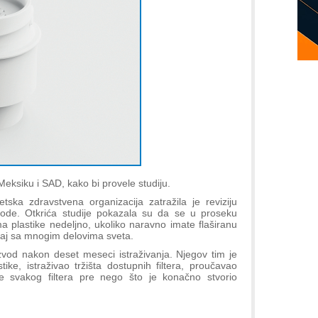
, Meksiku i SAD, kako bi provele studiju.
etska zdravstvena organizacija zatražila je reviziju
 vode. Otkrića studije pokazala su da se u proseku
 plastike nedeljno, ukoliko naravno imate flaširanu
učaj sa mnogim delovima sveta.
zvod nakon deset meseci istraživanja. Njegov tim je
ike, istraživao tržišta dostupnih filtera, proučavao
cipe svakog filtera pre nego što je konačno stvorio