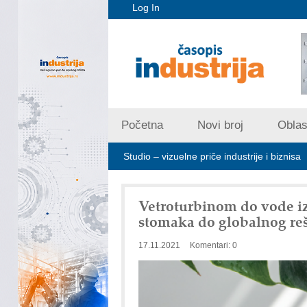
Log In
Početna
Novi broj
Oblast
Art Utopia Studio – vizuelne priče industrije i biznisa
Mitutoy
Vetroturbinom do vode iz
stomaka do globalnog reš
17.11.2021
Komentari: 0