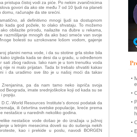
A
ma pristupa čistoj vodi za piće. Po nekim zvaničnicima
lova govori da ako ste među 7 od 10 ljudi na planeti
(
 domu, računajte da ste srećni.
P
atično, ali definitivno mnogi ljudi sa dostupnom
s
to kada god požele, to olako shvataju. To možemo
e ako obilazite prirodu, nailazite na đubre u rekama,
T
e razmišljanje mnogih da ako baci smeće van svoje
Mnoge bolesti su uzrokovane lošom vodom, gajenje
B
I
roj planini nema vode, i da su stotine grla stoke bila
p
kako izgleda kada se desi da u gradu, u određenom
Pr
par sati zbog radova. Iako nam je u tom trenutku voda
A
nije ni malo prijatan. Tada bi trebalo shvatiti kakav
i
ni i da uradimo sve što je u našoj moći da takav
M
e
Zrenjanina, pa da nam tamo neko ispriča svoja
 od Beograda, imate srednjoškolce koji od kada su se
O
i popiju.
P
 D.C.-World Resources Institute’s donosi podatak da
m
zemalja, ili četvrtina svetske populacije, kreće prema
ne nestašice u narednih nekoliko godina.
h
elike nestašice vode došao je do izražaja u južnoj
šnjenje u letnjim mesecima doveli su do sušenja nekih
o proteste, kao i prekide u poslu, navodi BORGEN
E