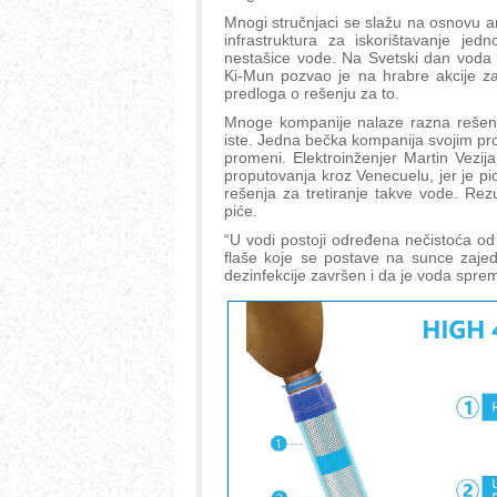
Mnogi stručnjaci se slažu na osnovu a
infrastruktura za iskorištavanje jed
nestašice vode. Na Svetski dan voda 
Ki-Mun pozvao je na hrabre akcije za
predloga o rešenju za to.
Mnoge kompanije nalaze razna rešenj
iste. Jedna bečka kompanija svojim pr
promeni. Elektroinženjer Martin Vezi
proputovanja kroz Venecuelu, jer je p
rešenja za tretiranje takve vode. Rezu
piće.
“U vodi postoji određena nečistoća od 
flaše koje se postave na sunce zajed
dezinfekcije završen i da je voda spre