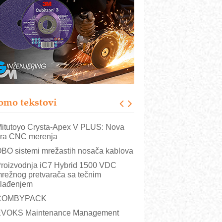
utomatizacija pakovanja · Display
Shelf-Ready) omotnice
otpuna efikasnost bez složenih
istema
rajna oznaka kao dugoročna korist
ezbednost na prvom mestu!
B BLUMENAUER - više od 40 godina
overenja u industriji
omo tekstovi
rt Utopia Studio – vizuelne priče
ndustrije i biznisa
itutoyo Crysta-Apex V PLUS: Nova
ra CNC merenja
BO sistemi mrežastih nosača kablova
roizvodnja iC7 Hybrid 1500 VDC
režnog pretvarača sa tečnim
lađenjem
COMBYPACK
VOKS Maintenance Management