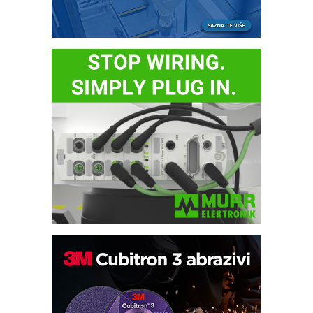
Potpuna efikasnost bez složenih
sistema
Trajna oznaka kao dugoročna korist