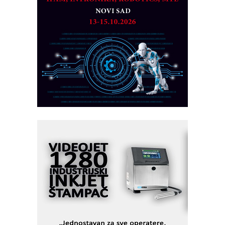
rešenja
Marcom-plast d.o.o.- vaš pouzdan
partner
CTO - Prilagodite svoju toplinsku
obradu!
Razvoj asortimanskog pravca MINI-
PLC AKYTEC
AUKOM: Svetski standard metrologije
dostupan u Srbiji
MOTOMAN – NEXT-Robotika vođena
veštačkom inteligencijom
I.SAFE MOBILE revolucioniše
industrijsku automatizaciju
pionirskimmobile operator PANEL-OM
Fleksibilno stezanje i brzo
podešavanje u proizvodnji prototipova
KIP KOP – napredna rešenja za
savremene industrijske i logističke
objekte