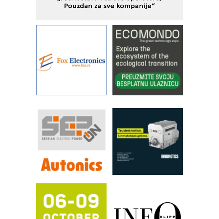
Alba d.o.o. – 35 godina preciznosti u
metrologiji i pametnim dozirnim
rešenjima
IBeRTIM - oprema za ispitivanje
kontrole kvaliteta
STAUFF – Komponente koje
povećavaju pouzdanost hidrauličkih
sistema
YAMADA pumpe – japanska
pouzdanost u transferu fluida
Filtration Group Industrial – Napredna
rešenja za filtraciju u hidrauličkim i
procesnim sistemima
RILINEX kompanije Rittal
FANUC: Najbolje za vašu pametnu
automatizaciju
Efikasno upravljanje energijom
Automatizacija pakovanja · Display
(Shelf-Ready) omotnice