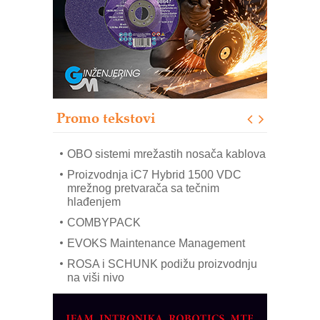
Bezbednost na prvom mestu!
IB BLUMENAUER - više od 40 godina
poverenja u industriji
RMQ-TITAN ADVANCED INDICATOR
– Pametna signalizacija za efikasnije
upravljanje mašinama
Promo tekstovi
Mitutoyo Crysta-Apex V PLUS: Nova
era CNC merenja
OBO sistemi mrežastih nosača kablova
Proizvodnja iC7 Hybrid 1500 VDC
mrežnog pretvarača sa tečnim
hlađenjem
COMBYPACK
EVOKS Maintenance Management
ROSA i SCHUNK podižu proizvodnju
na viši nivo
Detekcija različitih oblika
MAREX - Lim i mašine za savremena