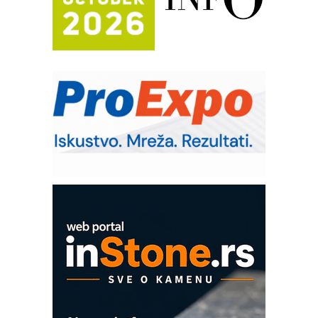
Potpuna efikasnost bez složenih
sistema
Trajna oznaka kao dugoročna korist
Bezbednost na prvom mestu!
IB BLUMENAUER - više od 40 godina
poverenja u industriji
RMQ-TITAN ADVANCED INDICATOR
– Pametna signalizacija za efikasnije
upravljanje mašinama
Mitutoyo Crysta-Apex V PLUS: Nova
era CNC merenja
OBO sistemi mrežastih nosača kablova
Proizvodnja iC7 Hybrid 1500 VDC
mrežnog pretvarača sa tečnim
hlađenjem
COMBYPACK
EVOKS Maintenance Management