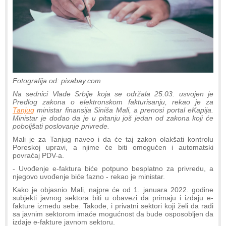
Fotografija od: pixabay.com
Na sednici Vlade Srbije koja se održala 25.03. usvojen je
Predlog zakona o elektronskom fakturisanju, rekao je za
Tanjug
ministar finansija Siniša Mali, a prenosi portal eKapija.
Ministar je dodao da je u pitanju još jedan od zakona koji će
poboljšati poslovanje privrede.
Mali je za Tanjug naveo i da će taj zakon olakšati kontrolu
Poreskoj upravi, a njime će biti omogućen i automatski
povraćaj PDV-a.
- Uvođenje e-faktura biće potpuno besplatno za privredu, a
njegovo uvođenje biće fazno - rekao je ministar.
Kako je objasnio Mali, najpre će od 1. januara 2022. godine
subjekti javnog sektora biti u obavezi da primaju i izdaju e-
fakture između sebe. Takođe, i privatni sektori koji želi da radi
sa javnim sektorom imaće mogućnost da bude osposobljen da
izdaje e-fakture javnom sektoru.