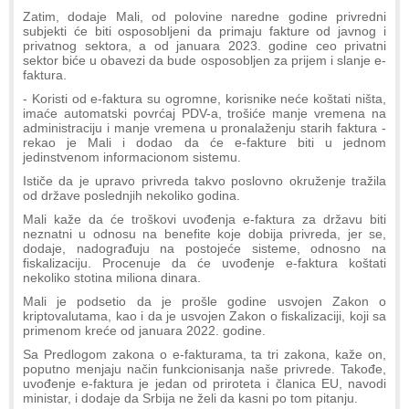
Zatim, dodaje Mali, od polovine naredne godine privredni
subjekti će biti osposobljeni da primaju fakture od javnog i
privatnog sektora, a od januara 2023. godine ceo privatni
sektor biće u obavezi da bude osposobljen za prijem i slanje e-
faktura.
- Koristi od e-faktura su ogromne, korisnike neće koštati ništa,
imaće automatski povrćaj PDV-a, trošiće manje vremena na
administraciju i manje vremena u pronalaženju starih faktura -
rekao je Mali i dodao da će e-fakture biti u jednom
jedinstvenom informacionom sistemu.
Ističe da je upravo privreda takvo poslovno okruženje tražila
od države poslednjih nekoliko godina.
Mali kaže da će troškovi uvođenja e-faktura za državu biti
neznatni u odnosu na benefite koje dobija privreda, jer se,
dodaje, nadograđuju na postojeće sisteme, odnosno na
fiskalizaciju. Procenuje da će uvođenje e-faktura koštati
nekoliko stotina miliona dinara.
Mali je podsetio da je prošle godine usvojen Zakon o
kriptovalutama, kao i da je usvojen Zakon o fiskalizaciji, koji sa
primenom kreće od januara 2022. godine.
Sa Predlogom zakona o e-fakturama, ta tri zakona, kaže on,
poputno menjaju način funkcionisanja naše privrede. Takođe,
uvođenje e-faktura je jedan od priroteta i članica EU, navodi
ministar, i dodaje da Srbija ne želi da kasni po tom pitanju.