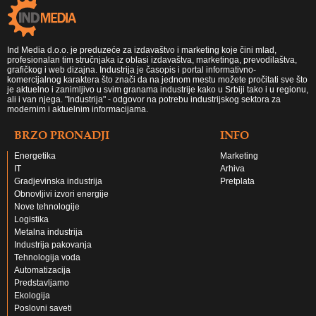
Ind Media d.o.o. je preduzeće za izdavaštvo i marketing koje čini mlad,
profesionalan tim stručnjaka iz oblasi izdavaštva, marketinga, prevodilaštva,
grafičkog i web dizajna. Industrija je časopis i portal informativno-
komercijalnog karaktera što znači da na jednom mestu možete pročitati sve što
je aktuelno i zanimljivo u svim granama industrije kako u Srbiji tako i u regionu,
ali i van njega. "Industrija" - odgovor na potrebu industrijskog sektora za
modernim i aktuelnim informacijama.
BRZO PRONADJI
INFO
Energetika
Marketing
IT
Arhiva
Gradjevinska industrija
Pretplata
Obnovljivi izvori energije
Nove tehnologije
Logistika
Metalna industrija
Industrija pakovanja
Tehnologija voda
Automatizacija
Predstavljamo
Ekologija
Poslovni saveti