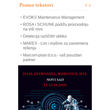
solarnim elektranama i vetroparkovima
Promo tekstovi
COMBYPACK
EVOKS Maintenance Management
ROSA i SCHUNK podižu proizvodnju
na viši nivo
Detekcija različitih oblika
MAREX - Lim i mašine za savremena
rešenja
Marcom-plast d.o.o.- vaš pouzdan
partner
CTO - Prilagodite svoju toplinsku
obradu!
Razvoj asortimanskog pravca MINI-
PLC AKYTEC
AUKOM: Svetski standard metrologije
dostupan u Srbiji
MOTOMAN – NEXT-Robotika vođena
veštačkom inteligencijom