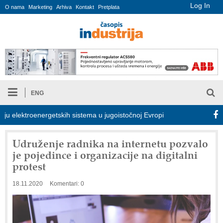
Log In
O nama
Marketing
Arhiva
Kontakt
Pretplata
ENG
elektroenergetskih sistema u jugoistočnoj Evropi
COMBYPACK
Udruženje radnika na internetu pozvalo
je pojedince i organizacije na digitalni
protest
18.11.2020
Komentari: 0