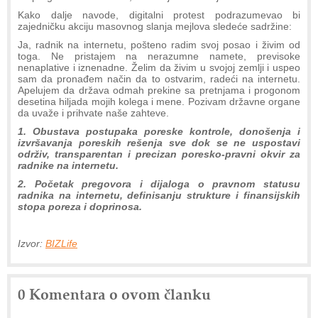
Kako dalje navode, digitalni protest podrazumevao bi
zajedničku akciju masovnog slanja mejlova sledeće sadržine:
Ja, radnik na internetu, pošteno radim svoj posao i živim od
toga. Ne pristajem na nerazumne namete, previsoke
nenaplative i iznenadne. Želim da živim u svojoj zemlji i uspeo
sam da pronađem način da to ostvarim, radeći na internetu.
Apelujem da država odmah prekine sa pretnjama i progonom
desetina hiljada mojih kolega i mene. Pozivam državne organe
da uvaže i prihvate naše zahteve.
1. Obustava postupaka poreske kontrole, donošenja i
izvršavanja poreskih rešenja sve dok se ne uspostavi
održiv, transparentan i precizan poresko-pravni okvir za
radnike na internetu.
2. Početak pregovora i dijaloga o pravnom statusu
radnika na internetu, definisanju strukture i finansijskih
stopa poreza i doprinosa.
Izvor:
BIZLife
0 Komentara o ovom članku