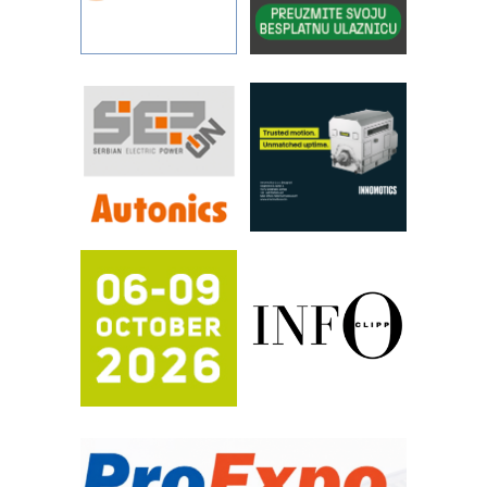
procesnim sistemima
Art Utopia Studio – vizuelne priče
industrije i biznisa
RILINEX kompanije Rittal
FANUC: Najbolje za vašu pametnu
automatizaciju
Efikasno upravljanje energijom
Automatizacija pakovanja · Display
(Shelf-Ready) omotnice
Proizvodnja iC7 Hybrid 1500 VDC
mrežnog pretvarača sa tečnim
hlađenjem
Potpuna efikasnost bez složenih
sistema
Trajna oznaka kao dugoročna korist
Bezbednost na prvom mestu!
IB BLUMENAUER - više od 40 godina
poverenja u industriji