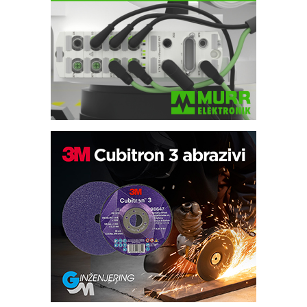
Trajna oznaka kao dugoročna korist
Bezbednost na prvom mestu!
IB BLUMENAUER - više od 40 godina
poverenja u industriji
RMQ-TITAN ADVANCED INDICATOR
– Pametna signalizacija za efikasnije
upravljanje mašinama
Sigurnije ispitivanje transformatora u