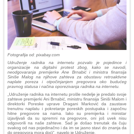
Fotografija od: pixabay.com
Udruženje radnika na internetu pozvalo je pojedince i
organizacije na digitalni protest zbog, kako se navodi,
neodgovaranja premijerke Ane Brnabić i ministra finansija
Siniše Malog na njihove zahteva za obustavu retroaktivne
naplate poreza i otpočinjanjem pregovora oko budućeg
pravnog statusa i načina oporezivanja radnika na internetu.
„Udruženje radnika na internetu prošle nedelje je predalo svoje
zahteve premijerki Ani Brnabić, ministru finansija Siniši Malom i
direktorki Poreske uprave Dragani Marković da zaustave
trenutnu naplatu i pokretanje poreskih postupaka i započnu
hitne pregovore sa nama. Iako su premijerka i ministar
izjavljivali da su spremni na pregovore, oni još uvek nisu
odgovorili na naše zahteve. Sad je došao trenutak da čuju
svakog od nas pojedinačno i da im se jasno stavi do znanja da
do pregovora mora doći“, navelo je Udruženje.