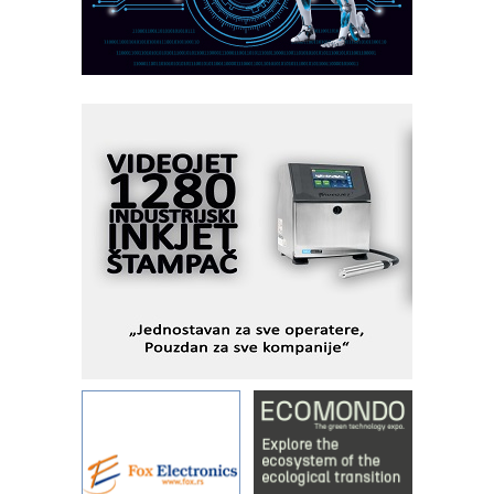
I.SAFE MOBILE revolucioniše
industrijsku automatizaciju
pionirskimmobile operator PANEL-OM
Fleksibilno stezanje i brzo
podešavanje u proizvodnji prototipova
KIP KOP – napredna rešenja za
savremene industrijske i logističke
objekte
Alba d.o.o. – 35 godina preciznosti u
metrologiji i pametnim dozirnim
rešenjima
IBeRTIM - oprema za ispitivanje
kontrole kvaliteta
STAUFF – Komponente koje
povećavaju pouzdanost hidrauličkih
sistema
YAMADA pumpe – japanska
pouzdanost u transferu fluida
Filtration Group Industrial – Napredna
rešenja za filtraciju u hidrauličkim i