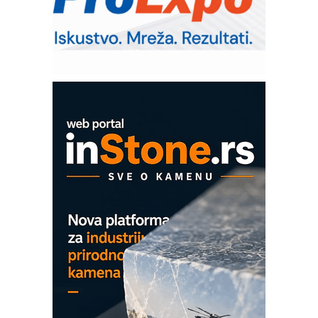
RMQ-TITAN ADVANCED INDICATOR
– Pametna signalizacija za efikasnije
upravljanje mašinama
Sigurnije ispitivanje transformatora u
solarnim elektranama i vetroparkovima
COMBYPACK
EVOKS Maintenance Management
ROSA i SCHUNK podižu proizvodnju
na viši nivo
Detekcija različitih oblika
MAREX - Lim i mašine za savremena
rešenja