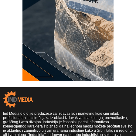
Ind Media d.o.o. je preduzeće za izdavaštvo i marketing koje čini mlad,
profesionalan tim stručnjaka iz oblasi izdavaštva, marketinga, prevodilaštva,
grafičkog i web dizajna. Industrija je časopis i portal informativno-
komercijalnog karaktera što znači da na jednom mestu možete pročitati sve što
je aktuelno i zanimljivo u svim granama industrije kako u Srbiji tako i u regionu,
ali i van njega. "Industrija" - odgovor na potrebu industrijskog sektora za