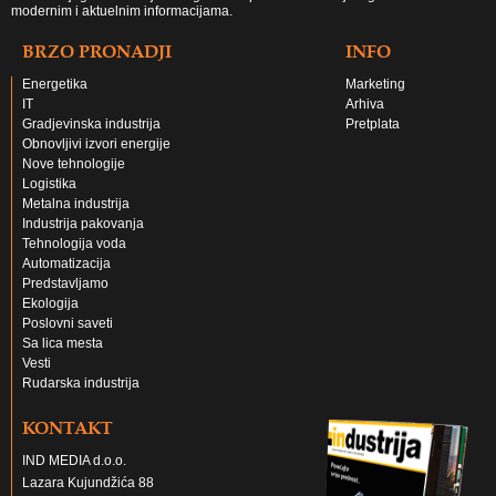
modernim i aktuelnim informacijama.
BRZO PRONADJI
INFO
Energetika
Marketing
IT
Arhiva
Gradjevinska industrija
Pretplata
Obnovljivi izvori energije
Nove tehnologije
Logistika
Metalna industrija
Industrija pakovanja
Tehnologija voda
Automatizacija
Predstavljamo
Ekologija
Poslovni saveti
Sa lica mesta
Vesti
Rudarska industrija
KONTAKT
IND MEDIA d.o.o.
Lazara Kujundžića 88